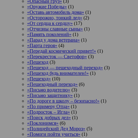
«Опасный груз»
(3)
«Оружие Победы»
(1)
«Оставь автомобиль дома»
(1)
«Осторожно, тонкий лед»
(2)
«От сердца к сердцу»
(17)
«Отчизны славные сыны»
(1)
«Память поколений»
(1)
«Парад у дома ветерана»
(1)
«Парта героя»
(4)
«Передай космический привет!»
(1)
«Перекресток — Светофор»
(3)
«Пешеход
(3)
«Пешеход — пешеходный переход»
(3)
«Пешеход будь внимателен!»
(1)
«Пешеход»
(10)
«Пешеходный переход»
(6)
«Письмо водителю»
(3)
«Письмо защитнику»
(1)
«По дороге в школу – безопасно!»
(1)
«По примеру Отца»
(1)
«Подросток ‒ Игла»
(1)
«Поиск добрых дел»
(1)
«Поклонимся»
(6)
«Полицейский Дед Мороз»
(5)
«Помоги пойти учиться»
(1)