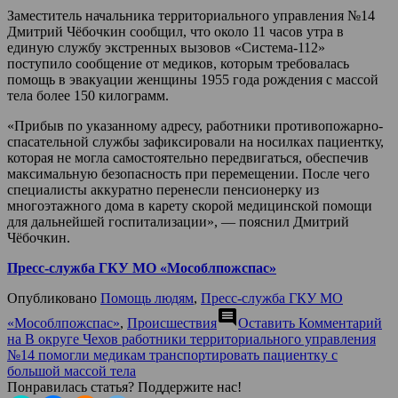
Заместитель начальника территориального управления №14
Дмитрий Чёбочкин сообщил, что около 11 часов утра в
единую службу экстренных вызовов «Система-112»
поступило сообщение от медиков, которым требовалась
помощь в эвакуации женщины 1955 года рождения с массой
тела более 150 килограмм.
«Прибыв по указанному адресу, работники противопожарно-
спасательной службы зафиксировали на носилках пациентку,
которая не могла самостоятельно передвигаться, обеспечив
максимальную безопасность при перемещении. После чего
специалисты аккуратно перенесли пенсионерку из
многоэтажного дома в карету скорой медицинской помощи
для дальнейшей госпитализации», — пояснил Дмитрий
Чёбочкин.
Пресс-служба ГКУ МО «Мособлпожспас»
Опубликовано
Помощь людям
,
Пресс-служба ГКУ МО
comment
«Мособлпожспас»
,
Происшествия
Оставить Комментарий
на В округе Чехов работники территориального управления
№14 помогли медикам транспортировать пациентку с
большой массой тела
Понравилась статья? Поддержите нас!