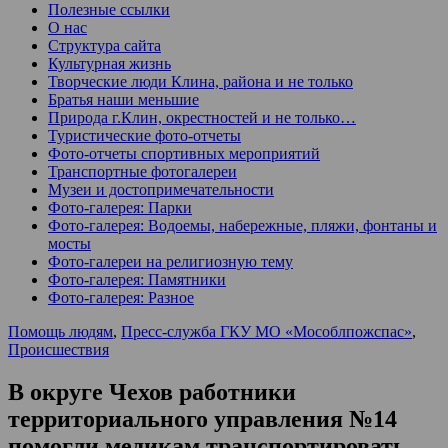
Полезные ссылки
О нас
Структура сайта
Культурная жизнь
Творческие люди Клина, района и не только
Братья наши меньшие
Природа г.Клин, окрестностей и не только…
Туристические фото-отчеты
Фото-отчеты спортивных мероприятий
Транспортные фотогалереи
Музеи и достопримечательности
Фото-галерея: Парки
Фото-галерея: Водоемы, набережные, пляжи, фонтаны и
мосты
Фото-галереи на религиозную тему
Фото-галерея: Памятники
Фото-галерея: Разное
Помощь людям
,
Пресс-служба ГКУ МО «Мособлпожспас»
,
Происшествия
В округе Чехов работники
территориального управления №14
помогли медикам транспортировать