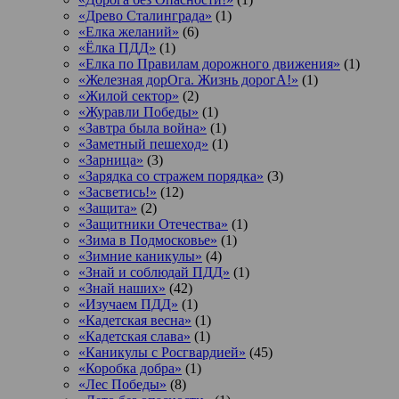
«Древо Сталинграда»
(1)
«Елка желаний»
(6)
«Ёлка ПДД»
(1)
«Елка по Правилам дорожного движения»
(1)
«Железная дорОга. Жизнь дорогА!»
(1)
«Жилой сектор»
(2)
«Журавли Победы»
(1)
«Завтра была война»
(1)
«Заметный пешеход»
(1)
«Зарница»
(3)
«Зарядка со стражем порядка»
(3)
«Засветись!»
(12)
«Защита»
(2)
«Защитники Отечества»
(1)
«Зима в Подмосковье»
(1)
«Зимние каникулы»
(4)
«Знай и соблюдай ПДД»
(1)
«Знай наших»
(42)
«Изучаем ПДД»
(1)
«Кадетская весна»
(1)
«Кадетская слава»
(1)
«Каникулы с Росгвардией»
(45)
«Коробка добра»
(1)
«Лес Победы»
(8)