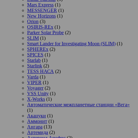
Mars Express
(1)
MESSENGER
(1)
New Horizons
(1)
Orion
(3)
OSIRIS-REx
(1)
Parker Solar Probe
(2)
SLIM
(1)
Smart Lander for Investigating Moon (SLIM)
(1)
SPHEREx
(2)
SPICES
(1)
Starlab
(1)
Starlink
(2)
TESS НАСА
(2)
Varda
(1)
VIPER
(1)
Voyager
(2)
VSS Unity
(1)
X-Works
(1)
Автоматические межпланетные станции «Вега»
(1)
Акацуки
(1)
Аммонит
(1)
Ангара
(13)
Артемида
(2)
Астероид Апофис
(2)