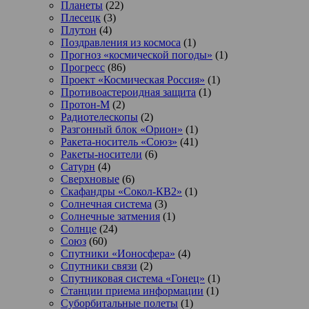
Планеты
(22)
Плесецк
(3)
Плутон
(4)
Поздравления из космоса
(1)
Прогноз «космической погоды»
(1)
Прогресс
(86)
Проект «Космическая Россия»
(1)
Противоастероидная защита
(1)
Протон-М
(2)
Радиотелескопы
(2)
Разгонный блок «Орион»
(1)
Ракета-носитель «Союз»
(41)
Ракеты-носители
(6)
Сатурн
(4)
Сверхновые
(6)
Скафандры «Сокол-КВ2»
(1)
Солнечная система
(3)
Солнечные затмения
(1)
Солнце
(24)
Союз
(60)
Спутники «Ионосфера»
(4)
Спутники связи
(2)
Спутниковая система «Гонец»
(1)
Станции приема информации
(1)
Суборбитальные полеты
(1)