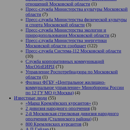
отношений Московской области
(1)
Пресс-служба Министерства культуры Московской
области
(7)
Пресс-служба Министерства физической культуры
и спорта Московской области
(3)
Пресс-служба Министерства экологии и
природопользования Московской области
(2)
Пресс-служба Министерства энергетики
Московской области сообщает
(122)
Пресс-служба Система-112 Московской области
(10)
Служба корпоративных коммуникаций
МосОблЕИРЦ
(71)
Управление Роспотребнадзора по Московской
области
(1)
Филиал ФГБУ «Центральное жилищно-
коммунальное управление» Минобороны России
по 12 ГУ МО (г.Москва)
(4)
Известные люди
(55)
«Марш Кремлёвских курсантов»
(1)
2 дивизия народного ополчения
(3)
2-й Московская стрелковая дивизия народного
ополчения (Сталинского района)
(1)
800 Кремлевских курсантов
(3)
А.П.Гайдар
(1)