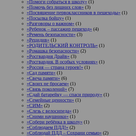
«Помоги собраться в школу»
(1)
«Помочь без лишних слов»
(3)
«Посвящение первоклассников в пешеходы»
(1)
«Посылка бойцу»
(1)
«Разговоры о важном»
(1)
«Ребенок – пассажир пешеход»
(4)
«Ремень безопасности»
(3)
«Рецидив»
(1)
«РОДИТЕЛЬСКИЙ КОНТРОЛЬ»
(1)
«Ромашка безопасности»
(2)
«Росгвардия Драйв»
(3)
«Росгвардия. В особых условиях»
(1)
«Россия — страна героев!»
(1)
«Сад памяти»
(1)
«Свеча памяти»
(6)
«Своих не бросаем»
(1)
«Связь поколений»
(7)
«Сдай батарейку — спаси природу»
(1)
«Семейные ценности»
(1)
«СИМ»
(2)
«Слезь с велосипеда»
(1)
«Сними наушники»
(1)
«Собери ребёнка в школу»
(1)
«Соблюдаем ПДД!»
(2)
«Соблюдай ПДД – Сохрани семью»
(2)