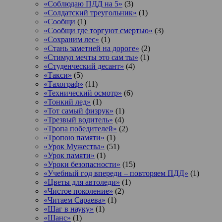
«Соблюдаю ПДД на 5»
(3)
«Солдатский треугольник»
(1)
«Сообщи
(1)
«Сообщи где торгуют смертью»
(3)
«Сохраним лес»
(1)
«Стань заметней на дороге»
(2)
«Стимул мечты это сам ты»
(1)
«Студенческий десант»
(4)
«Такси»
(5)
«Тахограф»
(11)
«Технический осмотр»
(6)
«Тонкий лед»
(1)
«Тот самый физрук»
(1)
«Трезвый водитель»
(4)
«Тропа победителей»
(2)
«Тропою памяти»
(1)
«Урок Мужества»
(51)
«Урок памяти»
(1)
«Уроки безопасности»
(15)
«Учебный год впереди – повторяем ПДД»
(1)
«Цветы для автоледи»
(1)
«Чистое поколение»
(2)
«Читаем Сараева»
(1)
«Шаг в науку»
(1)
«Шанс»
(1)