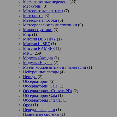
Межпланетные перелеты
(23)
Меркурий
(3)
Метеоритные кратеры
(7)
Метеориты
(3)
Метеорные потоки
(5)
Метеорологические спутники
(9)
Микроспутники
(3)
Мир
(1)
Миссия DESTINY
(1)
Миссия LuSEE
(1)
Миссия RAMSES
(1)
МКС
(259)
Модуль «Звезда»
(1)
Модуль «Наука»
(2)
Музеи космонавтики и планетарии
(1)
Нейтронные звезды
(4)
Нептун
(2)
Обсерватории
(5)
Обсерватории Gaia
(1)
Обсерватория «Спектр-РГ»
(2)
Обсерватория Gaia
(1)
Обсерватория Integral
(1)
Орел
(1)
Передача энергии
(1)
Планетные системы
(1)