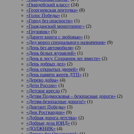
«Гвардейский класс»
(24)
«Георгиевская ленточка»
(8)
«Голос Победы»
(1)
«Город без опасности»
(1)
«Гражданский мониторинг»
(2)
«Грузовик»
(5)
«Дарите книги с любовью»
(1)
«Дед мороз специального назначения»
(9)
«День без автомобиля»
(2)
«День белых журавлей»
(1)
«День в лесу. Сохраним лес вместе»
(2)
«День добрых дел»
(2)
«День открытых дверей»
(6)
«День памяти жертв ДТП»
(1)
«Дерево добра»
(4)
«Дети России»
(3)
«Детское кресло
(7)
«Детям Подмосковья – безопасные дороги»
(2)
«Детям-безопасные дороги!»
(1)
«Диктант Победы»
(3)
«Дни Росгвардии»
(9)
«Добрая дорога детства»
(2)
«Добрые дела ЮИД»
(1)
«ДОЛЖНИК»
(4)
«Дорога без Опасности!»
(1)