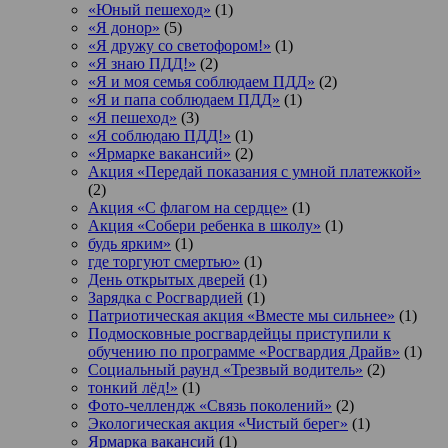
«Юный пешеход»
(1)
«Я донор»
(5)
«Я дружу со светофором!»
(1)
«Я знаю ПДД!»
(2)
«Я и моя семья соблюдаем ПДД»
(2)
«Я и папа соблюдаем ПДД»
(1)
«Я пешеход»
(3)
«Я соблюдаю ПДД!»
(1)
«Ярмарке вакансий»
(2)
Акция «Передай показания с умной платежкой»
(2)
Акция «С флагом на сердце»
(1)
Акция «Собери ребенка в школу»
(1)
будь ярким»
(1)
где торгуют смертью»
(1)
День открытых дверей
(1)
Зарядка с Росгвардией
(1)
Патриотическая акция «Вместе мы сильнее»
(1)
Подмосковные росгвардейцы приступили к
обучению по программе «Росгвардия Драйв»
(1)
Социальный раунд «Трезвый водитель»
(2)
тонкий лёд!»
(1)
Фото-челлендж «Связь поколений»
(2)
Экологическая акция «Чистый берег»
(1)
Ярмарка вакансий
(1)