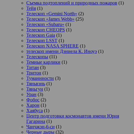
Съемка подтоплений и природных пожаров
(1)
Тейя
(1)
Телескоп «Gemini North»
(2)
Телескоп «James Webb»
(25)
Телескоп «Subaru»
(1)
Телескоп CHEOPS
(1)
Телескоп Gaia
(1)
Телескоп LSST
(1)
Телескоп NASA SPHERE
(1)
телескоп имени Дэниела К. Иноуэ
(1)
Телескопы
(11)
Темные карлики
(1)
Титан
(3)
Тритон
(1)
Туманнности
(3)
Тяньвэнь
(1)
Тяньгун
(1)
Уран
(3)
Фобос
(2)
Харон
(1)
Хаябуса
(1)
Центр подготовки космонавтов имени Юрия
Гагарина
(1)
Чанчжэн-6-си
(1)
Черные дыры
(32)