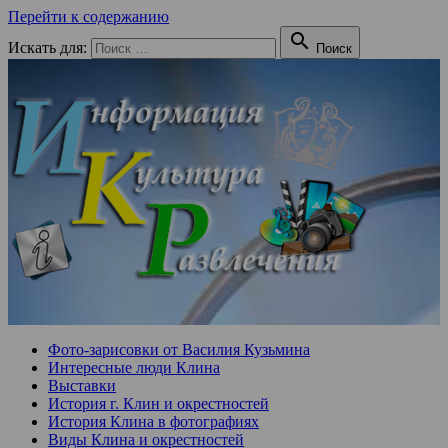
Перейти к содержанию

Искать для:
Поиск
Фото-зарисовки от Василия Кузьмина
Интересные люди Клина
Выставки
История г. Клин и окрестностей
История Клина в фотографиях
Виды Клина и окрестностей