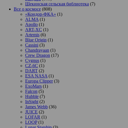
Щекинская сельская библиотека
(7)
Все о космосе
(808)
«Кондор-ФКА»
(1)
ALMA
(1)
Apollo
(1)
ART-XC
(1)
Artemis
(6)
Blue Origin
(1)
Cassini
(3)
Chandrayaan
(1)
Crew Dragon
(17)
Cygnus
(1)
CZ-6C
(1)
DART
(2)
ESA NASA
(1)
Europa Clipper
(3)
ExoMars
(1)
Falcon
(5)
Hubble
(7)
InSight
(2)
James Webb
(36)
JUICE
(2)
LOFAR
(1)
LOOP
(1)
Lunar Starship
(3)