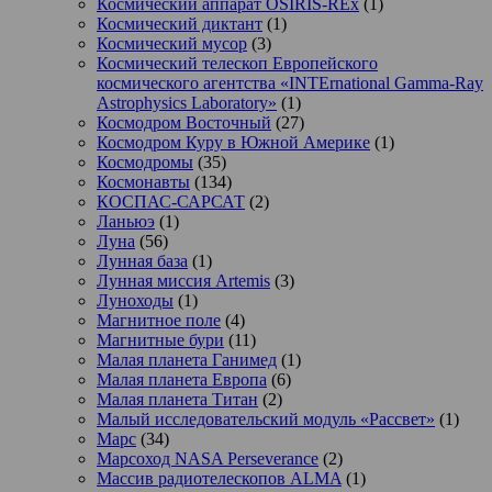
Космический аппарат OSIRIS-REx
(1)
Космический диктант
(1)
Космический мусор
(3)
Космический телескоп Европейского
космического агентства «INTErnational Gamma-Ray
Astrophysics Laboratory»
(1)
Космодром Восточный
(27)
Космодром Куру в Южной Америке
(1)
Космодромы
(35)
Космонавты
(134)
КОСПАС-САРСАТ
(2)
Ланьюэ
(1)
Луна
(56)
Лунная база
(1)
Лунная миссия Artemis
(3)
Луноходы
(1)
Магнитное поле
(4)
Магнитные бури
(11)
Малая планета Ганимед
(1)
Малая планета Европа
(6)
Малая планета Титан
(2)
Малый исследовательский модуль «Рассвет»
(1)
Марс
(34)
Марсоход NASA Perseverance
(2)
Массив радиотелескопов ALMA
(1)