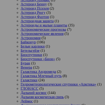
Астероид Бенну
(3)
Астероид Психея
(2)
Астероид Рюгу
(3)
Астероид Фаэтон
(1)
Астероидная защита
(1)
Астероиды и малые планеты
(35)
Астрономические прогнозы
(7)
Астрономические явления
(5)
Астрономия
(5)
Байконур
(106)
Белые карлики
(1)
Бетельгейзе
(1)
Биоспутники
(1)
Биоспутники «Бион»
(5)
Буран
(1)
Венера
(12)
Галактика Андромеда
(2)
Галактика Млечный путь
(8)
Галактики
(24)
Гидрометеорологические спутники «Арктика»
(1)
ГЛОНАСС
(5)
Дальний космос
(144)
Дальняя космическая связь
(3)
Деймос
(1)