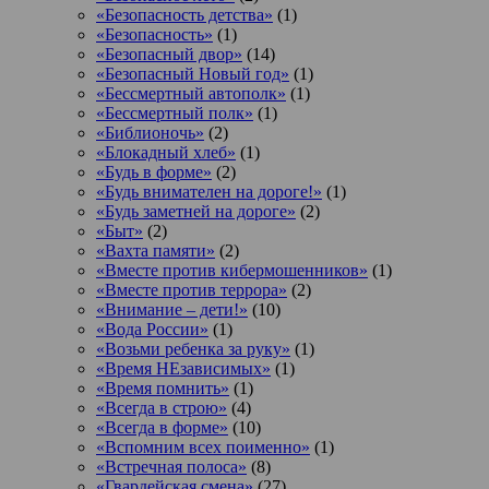
«Безопасность детства»
(1)
«Безопасность»
(1)
«Безопасный двор»
(14)
«Безопасный Новый год»
(1)
«Бессмертный автополк»
(1)
«Бессмертный полк»
(1)
«Библионочь»
(2)
«Блокадный хлеб»
(1)
«Будь в форме»
(2)
«Будь внимателен на дороге!»
(1)
«Будь заметней на дороге»
(2)
«Быт»
(2)
«Вахта памяти»
(2)
«Вместе против кибермошенников»
(1)
«Вместе против террора»
(2)
«Внимание – дети!»
(10)
«Вода России»
(1)
«Возьми ребенка за руку»
(1)
«Время НЕзависимых»
(1)
«Время помнить»
(1)
«Всегда в строю»
(4)
«Всегда в форме»
(10)
«Вспомним всех поименно»
(1)
«Встречная полоса»
(8)
«Гвардейская смена»
(27)