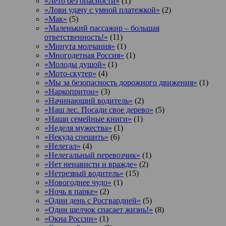
«Лето без опасности»
(1)
«Лови удачу с умной платежкой»
(2)
«Мак»
(5)
«Маленький пассажир – большая
ответственность!»
(11)
«Минута молчания»
(1)
«Многодетная Россия»
(1)
«Молоды душой»
(1)
«Мото-скутер»
(4)
«Мы за безопасность дорожного движения»
(1)
«Наркопритон»
(3)
«Начинающий водитель»
(2)
«Наш лес. Посади свое дерево»
(5)
«Наши семейные книги»
(1)
«Неделя мужества»
(1)
«Некуда спешить»
(6)
«Нелегал»
(4)
«Нелегальный перевозчик»
(1)
«Нет ненависти и вражде»
(2)
«Нетрезвый водитель»
(15)
«Новогоднее чудо»
(1)
«Ночь в парке»
(2)
«Один день с Росгвардией»
(5)
«Один щелчок спасает жизнь!»
(8)
«Окна России»
(1)