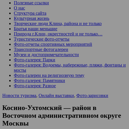
Полезные ссылки
О нас
Структура сайта
Культурная жизнь
Творческие люди Клина, района и не только
Братья наши меньшие
Природа г.Клин, окрестностей и не только…
Туристические фото-отчеты
Фото-отчеты спортивных мероприятий
Транспортные фотогалереи
Музеи и достопримечательности
Фото-галерея: Парки
Фото-галерея: Водоемы, набережные, пляжи, фонтаны и
мосты
Фото-галереи на религиозную тему
Фото-галерея: Памятники
Фото-галерея: Разное
Новости туризма
,
Онлайн выставки
,
Фото-зарисовки
Косино-Ухтомский — район в
Восточном административном округе
Москвы