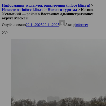
Информация, культура, развлечения (infoce-klin.ru)
>
Новости от infoce-klin.ru
>
Новости туризма
>
Косино-
Ухтомский — район в Восточном административном
округе Москвы
Опубликовано
22.11.2025
22.11.2025
Автор
informer
239