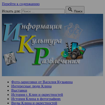
Перейти к содержанию

Искать для:
Поиск
Фото-зарисовки от Василия Кузьмина
Интересные люди Клина
Выставки
История г. Клин и окрестностей
История Клина в фотографиях
Виды Клина и окрестностей