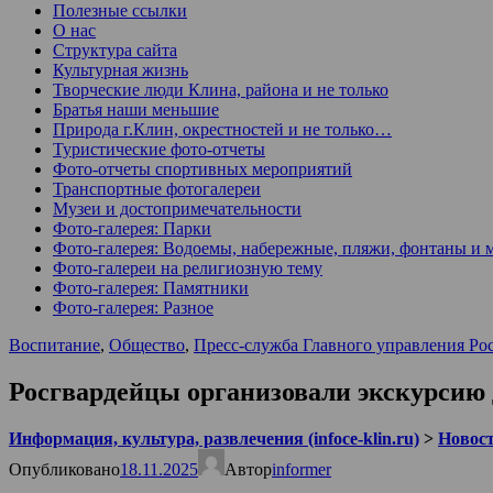
Полезные ссылки
О нас
Структура сайта
Культурная жизнь
Творческие люди Клина, района и не только
Братья наши меньшие
Природа г.Клин, окрестностей и не только…
Туристические фото-отчеты
Фото-отчеты спортивных мероприятий
Транспортные фотогалереи
Музеи и достопримечательности
Фото-галерея: Парки
Фото-галерея: Водоемы, набережные, пляжи, фонтаны и 
Фото-галереи на религиозную тему
Фото-галерея: Памятники
Фото-галерея: Разное
Воспитание
,
Общество
,
Пресс-служба Главного управления Ро
Росгвардейцы организовали экскурсию 
Информация, культура, развлечения (infoce-klin.ru)
>
Новости
Опубликовано
18.11.2025
Автор
informer