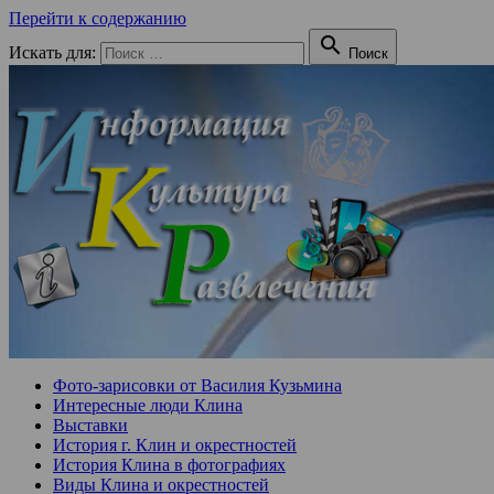
Перейти к содержанию

Искать для:
Поиск
Фото-зарисовки от Василия Кузьмина
Интересные люди Клина
Выставки
История г. Клин и окрестностей
История Клина в фотографиях
Виды Клина и окрестностей