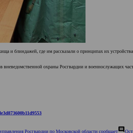
ища и блиндажей, где им рассказали о принципах их устройства
в вневедомственной охраны Росгвардии и военнослужащих част
a6de3d873600b11d9553
comment
 управления Росгвардии по Московской области сообщает
Ост