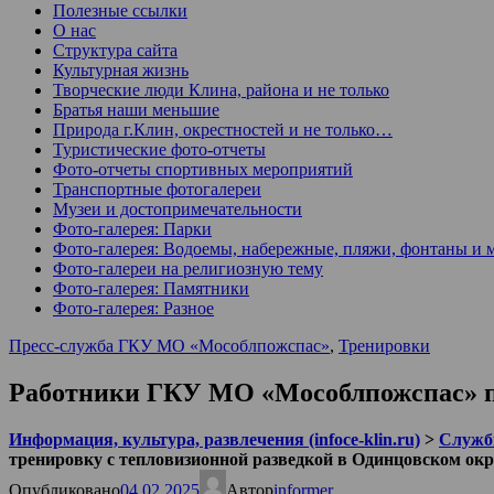
Полезные ссылки
О нас
Структура сайта
Культурная жизнь
Творческие люди Клина, района и не только
Братья наши меньшие
Природа г.Клин, окрестностей и не только…
Туристические фото-отчеты
Фото-отчеты спортивных мероприятий
Транспортные фотогалереи
Музеи и достопримечательности
Фото-галерея: Парки
Фото-галерея: Водоемы, набережные, пляжи, фонтаны и 
Фото-галереи на религиозную тему
Фото-галерея: Памятники
Фото-галерея: Разное
Пресс-служба ГКУ МО «Мособлпожспас»
,
Тренировки
Работники ГКУ МО «Мособлпожспас» пр
Информация, культура, развлечения (infoce-klin.ru)
>
Служб
тренировку с тепловизионной разведкой в Одинцовском окр
Опубликовано
04.02.2025
Автор
informer