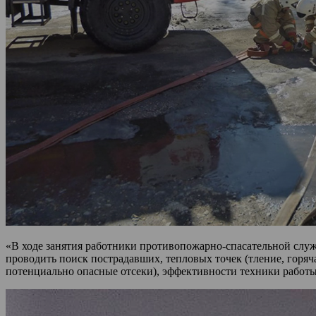
«В ходе занятия работники противопожарно-спасательной служ
проводить поиск пострадавших, тепловых точек (тление, горяч
потенциально опасные отсеки), эффективности техники работы