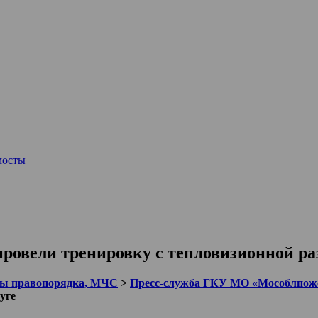
мосты
овели тренировку с тепловизионной ра
ы правопорядка, МЧС
>
Пресс-служба ГКУ МО «Мособлпож
уге