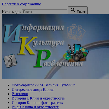
Перейти к содержанию

Искать для:
Поиск
Фото-зарисовки от Василия Кузьмина
Интересные люди Клина
Выставки
История г. Клин и окрестностей
История Клина в фотографиях
Виды Клина и окрестностей