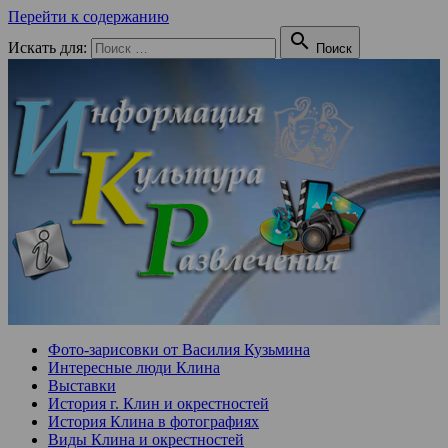
Перейти к содержанию

Искать для:
Поиск
Фото-зарисовки от Василия Кузьмина
Интересные люди Клина
Выставки
История г. Клин и окрестностей
История Клина в фотографиях
Виды Клина и окрестностей