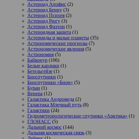
Астероид Апофис
(2)
Астероид Бенну
(3)
Астероид Психея
(2)
Астероид Рюгу
(3)
Астероид Фаэтон
(1)
Астероидная защита
(1)
Астероиды и малые планеты
(35)
Астрономические прогнозы
(7)
Астрономические явления
(5)
Астрономия
(5)
Байконур
(106)
Белые карлики
(1)
Бетельгейзе
(1)
Биоспутники
(1)
Биоспутники «Бион»
(5)
Буран
(1)
Венера
(12)
Галактика Андромеда
(2)
Галактика Млечный путь
(8)
Галактики
(24)
Гидрометеорологические спутники «Арктика»
(1)
ГЛОНАСС
(5)
Дальний космос
(144)
Дальняя космическая связь
(3)
Деймос
(1)