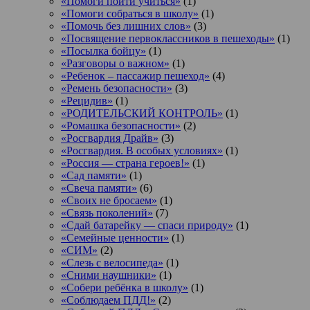
«Помоги пойти учиться»
(1)
«Помоги собраться в школу»
(1)
«Помочь без лишних слов»
(3)
«Посвящение первоклассников в пешеходы»
(1)
«Посылка бойцу»
(1)
«Разговоры о важном»
(1)
«Ребенок – пассажир пешеход»
(4)
«Ремень безопасности»
(3)
«Рецидив»
(1)
«РОДИТЕЛЬСКИЙ КОНТРОЛЬ»
(1)
«Ромашка безопасности»
(2)
«Росгвардия Драйв»
(3)
«Росгвардия. В особых условиях»
(1)
«Россия — страна героев!»
(1)
«Сад памяти»
(1)
«Свеча памяти»
(6)
«Своих не бросаем»
(1)
«Связь поколений»
(7)
«Сдай батарейку — спаси природу»
(1)
«Семейные ценности»
(1)
«СИМ»
(2)
«Слезь с велосипеда»
(1)
«Сними наушники»
(1)
«Собери ребёнка в школу»
(1)
«Соблюдаем ПДД!»
(2)