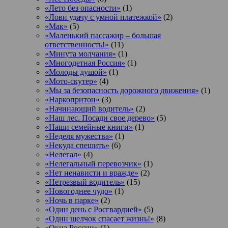
«Лето без опасности»
(1)
«Лови удачу с умной платежкой»
(2)
«Мак»
(5)
«Маленький пассажир – большая
ответственность!»
(11)
«Минута молчания»
(1)
«Многодетная Россия»
(1)
«Молоды душой»
(1)
«Мото-скутер»
(4)
«Мы за безопасность дорожного движения»
(1)
«Наркопритон»
(3)
«Начинающий водитель»
(2)
«Наш лес. Посади свое дерево»
(5)
«Наши семейные книги»
(1)
«Неделя мужества»
(1)
«Некуда спешить»
(6)
«Нелегал»
(4)
«Нелегальный перевозчик»
(1)
«Нет ненависти и вражде»
(2)
«Нетрезвый водитель»
(15)
«Новогоднее чудо»
(1)
«Ночь в парке»
(2)
«Один день с Росгвардией»
(5)
«Один щелчок спасает жизнь!»
(8)
«Окна России»
(1)