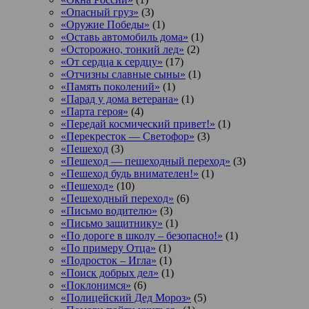
«Опасный груз»
(3)
«Оружие Победы»
(1)
«Оставь автомобиль дома»
(1)
«Осторожно, тонкий лед»
(2)
«От сердца к сердцу»
(17)
«Отчизны славные сыны»
(1)
«Память поколений»
(1)
«Парад у дома ветерана»
(1)
«Парта героя»
(4)
«Передай космический привет!»
(1)
«Перекресток — Светофор»
(3)
«Пешеход
(3)
«Пешеход — пешеходный переход»
(3)
«Пешеход будь внимателен!»
(1)
«Пешеход»
(10)
«Пешеходный переход»
(6)
«Письмо водителю»
(3)
«Письмо защитнику»
(1)
«По дороге в школу – безопасно!»
(1)
«По примеру Отца»
(1)
«Подросток ‒ Игла»
(1)
«Поиск добрых дел»
(1)
«Поклонимся»
(6)
«Полицейский Дед Мороз»
(5)