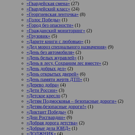
«Гвардейская смена»
(27)
«Гвардейский класс»
(24)
«Георгиевская ленточка»
(8)
«Голос Победы»
(1)
«Город без опасности»
(1)
«Гражданский мониторинг»
(2)
«Грузовик»
(5)
«Дарите книги с любовью»
(1)
«Дед мороз специального назначения»
(9)
«День без автомобиля»
(2)
«День белых журавлей»
(1)
«День в лесу. Сохраним лес вместе»
(2)
«День добрых дел»
(2)
«День открытых дверей»
(6)
«День памяти жертв ДТП»
(1)
«Дерево добра»
(4)
«Дети России»
(3)
«Детское кресло
(7)
«Детям Подмосковья – безопасные дороги»
(2)
«Детям-безопасные дороги!»
(1)
«Диктант Победы»
(3)
«Дни Росгвардии»
(9)
«Добрая дорога детства»
(2)
«Добрые дела ЮИД»
(1)
«ДОЛЖНИК»
(4)