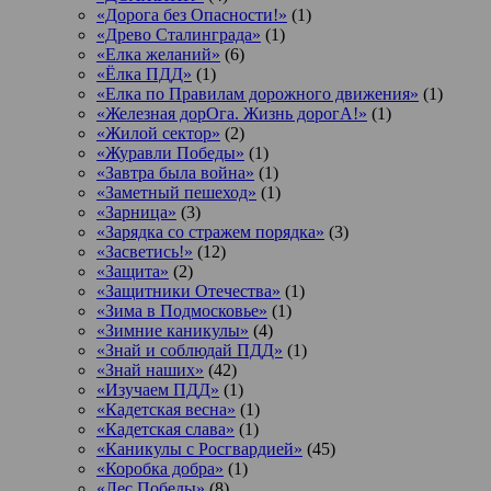
«Дорога без Опасности!»
(1)
«Древо Сталинграда»
(1)
«Елка желаний»
(6)
«Ёлка ПДД»
(1)
«Елка по Правилам дорожного движения»
(1)
«Железная дорОга. Жизнь дорогА!»
(1)
«Жилой сектор»
(2)
«Журавли Победы»
(1)
«Завтра была война»
(1)
«Заметный пешеход»
(1)
«Зарница»
(3)
«Зарядка со стражем порядка»
(3)
«Засветись!»
(12)
«Защита»
(2)
«Защитники Отечества»
(1)
«Зима в Подмосковье»
(1)
«Зимние каникулы»
(4)
«Знай и соблюдай ПДД»
(1)
«Знай наших»
(42)
«Изучаем ПДД»
(1)
«Кадетская весна»
(1)
«Кадетская слава»
(1)
«Каникулы с Росгвардией»
(45)
«Коробка добра»
(1)
«Лес Победы»
(8)