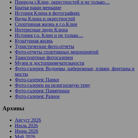
Природа г.Клин, окрестностей и не только…
Братья наши меньшие
История Клина в фотографиях
Виды Клина и окрестностей
Спортивная жизнь в г.о.Клин
Интересные люди Клина
История г.о. Клин и не только…
Культурная жизнь
Туристические фото-отчеты
Фото-отчеты спортивных мероприятий
Транспортные фотогалереи
Музеи и достопримечательности
Фото-галерея: Водоемы, набережные, пляжи, фонтаны и
мосты
Фото-галерея: Парки
Фото-галереи на религиозную тему
Фото-галерея: Памятники
Фото-галерея: Разное
Архивы
Август 2026
Июль 2026
Июнь 2026
Май 2026