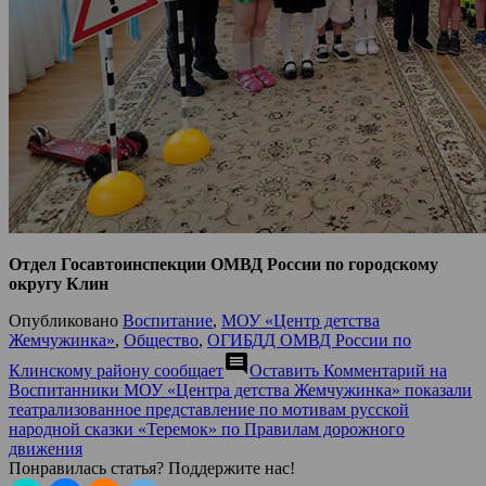
Отдел Госавтоинспекции ОМВД России по городскому
округу Клин
Опубликовано
Воспитание
,
МОУ «Центр детства
Жемчужинка»
,
Общество
,
ОГИБДД ОМВД России по
comment
Клинскому району сообщает
Оставить Комментарий
на
Воспитанники МОУ «Центра детства Жемчужинка» показали
театрализованное представление по мотивам русской
народной сказки «Теремок» по Правилам дорожного
движения
Понравилась статья? Поддержите нас!