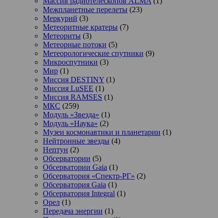
Массив радиотелескопов ALMA
(1)
Межпланетные перелеты
(23)
Меркурий
(3)
Метеоритные кратеры
(7)
Метеориты
(3)
Метеорные потоки
(5)
Метеорологические спутники
(9)
Микроспутники
(3)
Мир
(1)
Миссия DESTINY
(1)
Миссия LuSEE
(1)
Миссия RAMSES
(1)
МКС
(259)
Модуль «Звезда»
(1)
Модуль «Наука»
(2)
Музеи космонавтики и планетарии
(1)
Нейтронные звезды
(4)
Нептун
(2)
Обсерватории
(5)
Обсерватории Gaia
(1)
Обсерватория «Спектр-РГ»
(2)
Обсерватория Gaia
(1)
Обсерватория Integral
(1)
Орел
(1)
Передача энергии
(1)