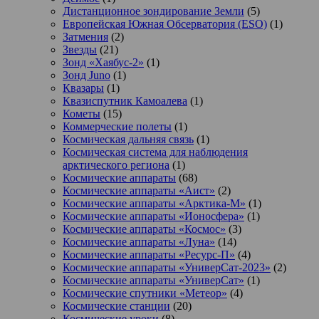
Дистанционное зондирование Земли
(5)
Европейская Южная Обсерватория (ESO)
(1)
Затмения
(2)
Звезды
(21)
Зонд «Хаябус-2»
(1)
Зонд Juno
(1)
Квазары
(1)
Квазиспутник Камоалева
(1)
Кометы
(15)
Коммерческие полеты
(1)
Космическая дальняя связь
(1)
Космическая система для наблюдения
арктического региона
(1)
Космические аппараты
(68)
Космические аппараты «Аист»
(2)
Космические аппараты «Арктика-М»
(1)
Космические аппараты «Ионосфера»
(1)
Космические аппараты «Космос»
(3)
Космические аппараты «Луна»
(14)
Космические аппараты «Ресурс-П»
(4)
Космические аппараты «УниверСат-2023»
(2)
Космические аппараты «УниверСат»
(1)
Космические спутники «Метеор»
(4)
Космические станции
(20)
Космические уроки
(8)