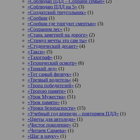
«Соблюдай ПДД – Сохрани семью»
(2)
«Соблюдаю ПДД на 5»
(3)
«Солдатский треугольник»
(1)
«Сообщи
(1)
«Сообщи где торгуют смертью»
(3)
«Сохраним лес»
(1)
«Стань заметней на дороге»
(2)
«Стимул мечты это сам ты»
(1)
«Студенческий десант»
(4)
«Такси»
(5)
«Тахограф»
(11)
«Технический осмотр»
(6)
«Тонкий лед»
(1)
«Тот самый физрук»
(1)
«Трезвый водитель»
(4)
«Тропа победителей»
(2)
«Тропою памяти»
(1)
«Урок Мужества»
(51)
«Урок памяти»
(1)
«Уроки безопасности»
(15)
«Учебный год впереди – повторяем ПДД»
(1)
«Цветы для автоледи»
(1)
«Чистое поколение»
(2)
«Читаем Сараева»
(1)
«Шаг в науку»
(1)