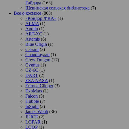
Гайдара
(163)
Щекинская сельская библиотека
(7)
Все о космосе
(808)
«Кондор-ФКА»
(1)
ALMA
(1)
Apollo
(1)
ART-XC
(1)
Artemis
(6)
Blue Origin
(1)
Cassini
(3)
Chandrayaan
(1)
Crew Dragon
(17)
Cygnus
(1)
CZ-6C
(1)
DART
(2)
ESA NASA
(1)
Europa Clipper
(3)
ExoMars
(1)
Falcon
(5)
Hubble
(7)
InSight
(2)
James Webb
(36)
JUICE
(2)
LOFAR
(1)
LOOP
(1)