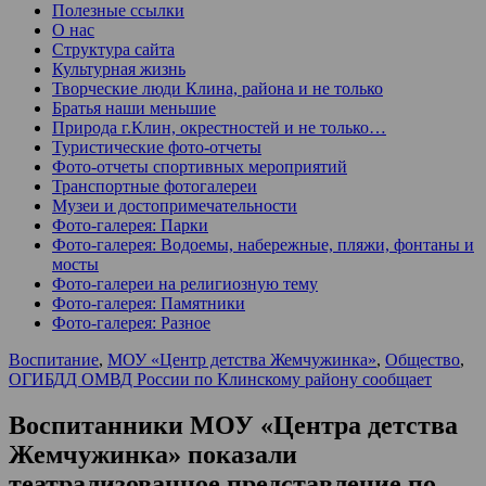
Полезные ссылки
О нас
Структура сайта
Культурная жизнь
Творческие люди Клина, района и не только
Братья наши меньшие
Природа г.Клин, окрестностей и не только…
Туристические фото-отчеты
Фото-отчеты спортивных мероприятий
Транспортные фотогалереи
Музеи и достопримечательности
Фото-галерея: Парки
Фото-галерея: Водоемы, набережные, пляжи, фонтаны и
мосты
Фото-галереи на религиозную тему
Фото-галерея: Памятники
Фото-галерея: Разное
Воспитание
,
МОУ «Центр детства Жемчужинка»
,
Общество
,
ОГИБДД ОМВД России по Клинскому району сообщает
Воспитанники МОУ «Центра детства
Жемчужинка» показали
театрализованное представление по