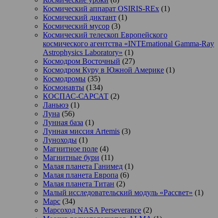
Космический аппарат OSIRIS-REx
(1)
Космический диктант
(1)
Космический мусор
(3)
Космический телескоп Европейского
космического агентства «INTErnational Gamma-Ray
Astrophysics Laboratory»
(1)
Космодром Восточный
(27)
Космодром Куру в Южной Америке
(1)
Космодромы
(35)
Космонавты
(134)
КОСПАС-САРСАТ
(2)
Ланьюэ
(1)
Луна
(56)
Лунная база
(1)
Лунная миссия Artemis
(3)
Луноходы
(1)
Магнитное поле
(4)
Магнитные бури
(11)
Малая планета Ганимед
(1)
Малая планета Европа
(6)
Малая планета Титан
(2)
Малый исследовательский модуль «Рассвет»
(1)
Марс
(34)
Марсоход NASA Perseverance
(2)