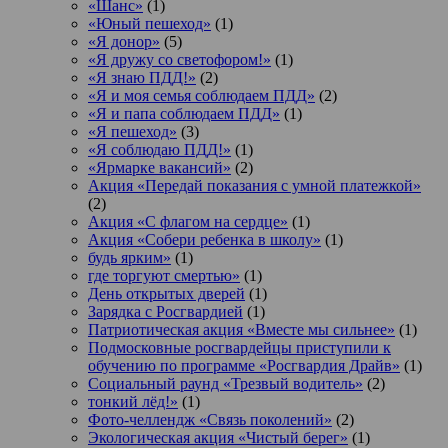
«Шанс»
(1)
«Юный пешеход»
(1)
«Я донор»
(5)
«Я дружу со светофором!»
(1)
«Я знаю ПДД!»
(2)
«Я и моя семья соблюдаем ПДД»
(2)
«Я и папа соблюдаем ПДД»
(1)
«Я пешеход»
(3)
«Я соблюдаю ПДД!»
(1)
«Ярмарке вакансий»
(2)
Акция «Передай показания с умной платежкой»
(2)
Акция «С флагом на сердце»
(1)
Акция «Собери ребенка в школу»
(1)
будь ярким»
(1)
где торгуют смертью»
(1)
День открытых дверей
(1)
Зарядка с Росгвардией
(1)
Патриотическая акция «Вместе мы сильнее»
(1)
Подмосковные росгвардейцы приступили к
обучению по программе «Росгвардия Драйв»
(1)
Социальный раунд «Трезвый водитель»
(2)
тонкий лёд!»
(1)
Фото-челлендж «Связь поколений»
(2)
Экологическая акция «Чистый берег»
(1)