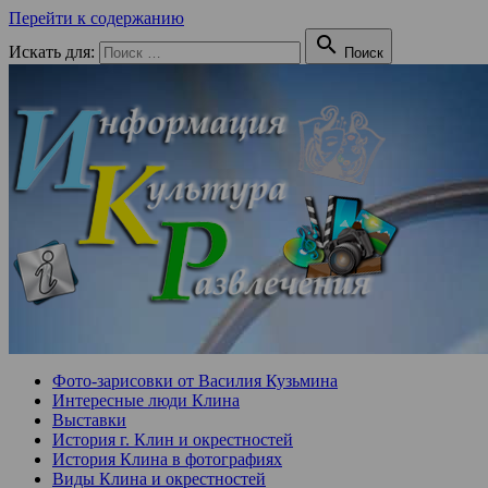
Перейти к содержанию

Искать для:
Поиск
Фото-зарисовки от Василия Кузьмина
Интересные люди Клина
Выставки
История г. Клин и окрестностей
История Клина в фотографиях
Виды Клина и окрестностей