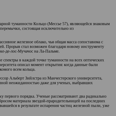
арной туманности Кольцо (Мессье 57), являющейся знаковым
 перемычки, состоящая исключительно из
сивное железное облако, чья общая масса сопоставима с
лей. Прорыв стал возможен благодаря новому инструменту
ке-де-лос-Мучачос на Ла-Пальме.
е спектры в каждой точке туманности на всех оптических
ерситета описал момент открытия: когда данные были
комого всем кольца.
ссор Альберт Зийлстра из Манчестерского университета,
о полной неожиданностью даже для ученых, выбравших
у первого порядка. Ученые рассматривают два радикально
ыбросом материала звездой-прародительницей на последних
овавшейся в результате испарения частиц железной пыли, уже