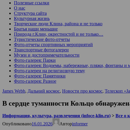
Полезные ссылки
О нас
Структура сайта
Культурная жизнь
Творческие люди Клина, района и не только
Братья наши меньшие
Природа г.Клин, окрестностей и не только…
Туристические фото-отчеты
Фото-отчеты спортивных мероприятий
Транспортные фотогалереи
Музеи и достопримечательности
Фото-галерея: Парки
Фото-галерея: Водоемы, набережные, пляжи, фонтаны и 
Фото-галереи на религиозную тему
Фото-галерея: Памятники
Фото-галерея: Разное
James Webb
,
Дальний космос
,
Новости про космос
,
Телескоп «J
В сердце туманности Кольцо обнаружена
Информация, культура, развлечения (infoce-klin.ru)
>
Все о 
Опубликовано
16.01.2026
Автор
informer