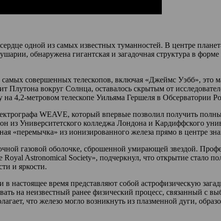
ердце одной из самых известных туманностей. В центре планет
шарии, обнаружена гигантская и загадочная структура в форме
амых совершенных телескопов, включая «Джеймс Уэбб», это мас
бит Плутона вокруг Солнца, оставалось скрытым от исследовате
 на 4,2-метровом телескопе Уильяма Гершеля в Обсерватории Ро
 спектрографа WEAVE, который впервые позволил получить полны
он из Университетского колледжа Лондона и Кардиффского унив
ная «перемычка» из ионизированного железа прямо в центре зна
очной газовой оболочке, сброшенной умирающей звездой. Профе
the Royal Astronomical Society», подчеркнул, что открытие стал
сти и яркости.
в настоящее время представляют собой астрофизическую загадк
ывать на неизвестный ранее физический процесс, связанный с в
лагает, что железо могло возникнуть из плазменной дуги, образ