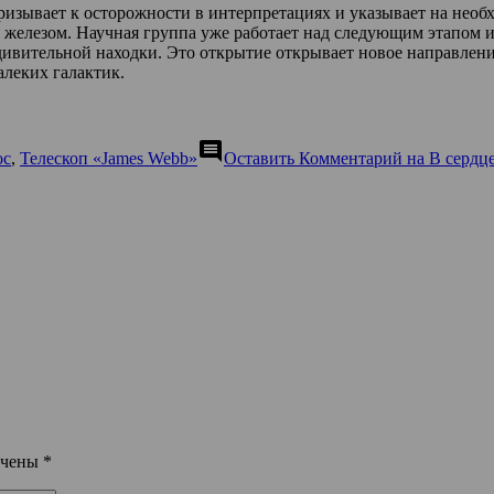
изывает к осторожности в интерпретациях и указывает на необх
 железом. Научная группа уже работает над следующим этапом 
дивительной находки. Это открытие открывает новое направлен
алеких галактик.
comment
ос
,
Телескоп «James Webb»
Оставить Комментарий
на В сердце
ечены
*