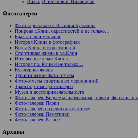
Виктор Степанович Никаноров
Фотогалереи
Фото-зарисовки от Василия Кузьмина
Природа г.Клин, окрестностей и не только…
Братья наши меньшие
История Клина в фотографиях
Виды Клина и окрестностей
Спортивная жизнь в г.о.Клин
Интересные люди Клина
История г.о. Клин и не только…
Культурная жизнь
Туристические фото-отчеты
Фото-отчеты спортивных мероприятий
Транспортные фотогалереи
Музеи и достопримечательности
Фото-галерея: Водоемы, набережные, пляжи, фонтаны и 
Фото-галерея: Парки
Фото-галереи на религиозную тему
Фото-галерея: Памятники
Фото-галерея: Разное
Архивы