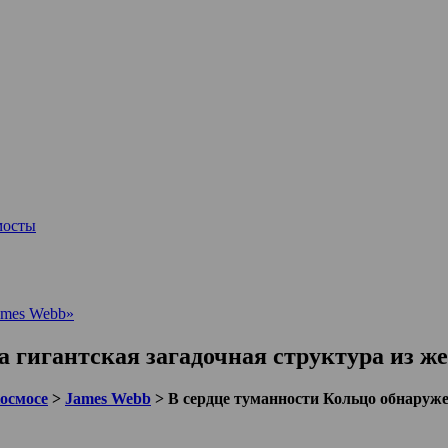
мосты
ames Webb»
 гигантская загадочная структура из же
космосе
>
James Webb
>
В сердце туманности Кольцо обнаруже