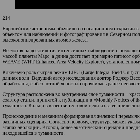
214
Европейские астрономы объявили о сенсационном открытии в с
объектом для наблюдений и фотографирования в Северном полу
высокоионизированных атомов железа.
Несмотря на десятилетия интенсивных наблюдений с помощью с
массой планеты Марс, а длина достигает примерно пятисот ор
WEAVE (WHT Enhanced Area Velocity Explorer), установленному
Ключевую роль сыграл режим LIFU (Large Integral Field Unit)
длинах волн. Ведущий автор исследования доктор Роджер Весс
обработаны, с абсолютной ясностью проявилась ранее неизвест
Структура расположена во внутреннем слое туманности – крас
соавтор статьи, принятой к публикации в «Monthly Notices of 
туманность Кольцо в качестве тестовой цели из-за ее привычно
Происхождение и механизм формирования железной перемычки 
различных сценария. Согласно первому, структура может указ
этапах эволюции. Второй, более экзотический сценарий предпо
находившейся в туманности.