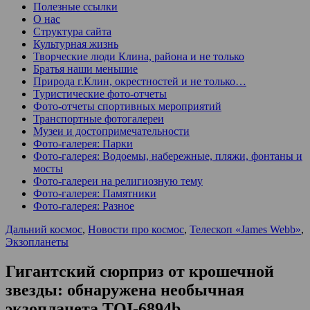
Полезные ссылки
О нас
Структура сайта
Культурная жизнь
Творческие люди Клина, района и не только
Братья наши меньшие
Природа г.Клин, окрестностей и не только…
Туристические фото-отчеты
Фото-отчеты спортивных мероприятий
Транспортные фотогалереи
Музеи и достопримечательности
Фото-галерея: Парки
Фото-галерея: Водоемы, набережные, пляжи, фонтаны и
мосты
Фото-галереи на религиозную тему
Фото-галерея: Памятники
Фото-галерея: Разное
Дальний космос
,
Новости про космос
,
Телескоп «James Webb»
,
Экзопланеты
Гигантский сюрприз от крошечной
звезды: обнаружена необычная
экзопланета TOI-6894b