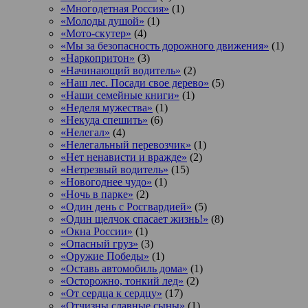
«Многодетная Россия»
(1)
«Молоды душой»
(1)
«Мото-скутер»
(4)
«Мы за безопасность дорожного движения»
(1)
«Наркопритон»
(3)
«Начинающий водитель»
(2)
«Наш лес. Посади свое дерево»
(5)
«Наши семейные книги»
(1)
«Неделя мужества»
(1)
«Некуда спешить»
(6)
«Нелегал»
(4)
«Нелегальный перевозчик»
(1)
«Нет ненависти и вражде»
(2)
«Нетрезвый водитель»
(15)
«Новогоднее чудо»
(1)
«Ночь в парке»
(2)
«Один день с Росгвардией»
(5)
«Один щелчок спасает жизнь!»
(8)
«Окна России»
(1)
«Опасный груз»
(3)
«Оружие Победы»
(1)
«Оставь автомобиль дома»
(1)
«Осторожно, тонкий лед»
(2)
«От сердца к сердцу»
(17)
«Отчизны славные сыны»
(1)