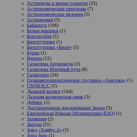
Астероиды и малые планеты
(35)
Астрономические прогнозы
(7)
Астрономические явления
(5)
Астрономия
(5)
Байконур
(106)
Белые карлики
(1)
Бетельгейзе
(1)
Биоспутники
(1)
Биоспутники «Бион»
(5)
Буран
(1)
Венера
(12)
Галактика Андромеда
(2)
Галактика Млечный путь
(8)
Галактики
(24)
Гидрометеорологические спутники «Арктика»
(1)
ГЛОНАСС
(5)
Дальний космос
(144)
Дальняя космическая связь
(3)
Деймос
(1)
Дистанционное зондирование Земли
(5)
Европейская Южная Обсерватория (ESO)
(1)
Затмения
(2)
Звезды
(21)
Зонд «Хаябус-2»
(1)
Зонд Juno
(1)