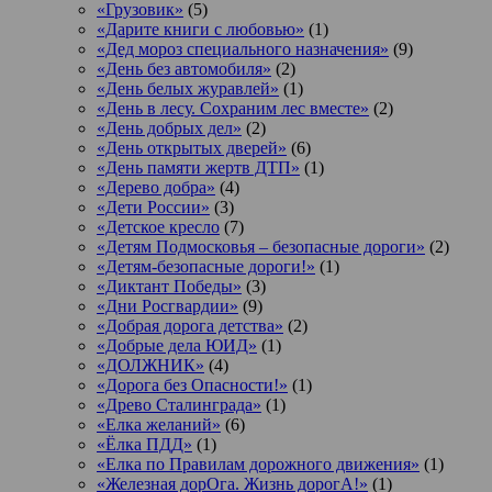
«Грузовик»
(5)
«Дарите книги с любовью»
(1)
«Дед мороз специального назначения»
(9)
«День без автомобиля»
(2)
«День белых журавлей»
(1)
«День в лесу. Сохраним лес вместе»
(2)
«День добрых дел»
(2)
«День открытых дверей»
(6)
«День памяти жертв ДТП»
(1)
«Дерево добра»
(4)
«Дети России»
(3)
«Детское кресло
(7)
«Детям Подмосковья – безопасные дороги»
(2)
«Детям-безопасные дороги!»
(1)
«Диктант Победы»
(3)
«Дни Росгвардии»
(9)
«Добрая дорога детства»
(2)
«Добрые дела ЮИД»
(1)
«ДОЛЖНИК»
(4)
«Дорога без Опасности!»
(1)
«Древо Сталинграда»
(1)
«Елка желаний»
(6)
«Ёлка ПДД»
(1)
«Елка по Правилам дорожного движения»
(1)
«Железная дорОга. Жизнь дорогА!»
(1)