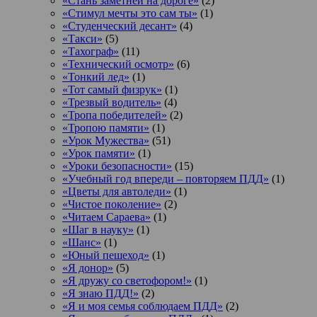
«Стань заметней на дороге»
(2)
«Стимул мечты это сам ты»
(1)
«Студенческий десант»
(4)
«Такси»
(5)
«Тахограф»
(11)
«Технический осмотр»
(6)
«Тонкий лед»
(1)
«Тот самый физрук»
(1)
«Трезвый водитель»
(4)
«Тропа победителей»
(2)
«Тропою памяти»
(1)
«Урок Мужества»
(51)
«Урок памяти»
(1)
«Уроки безопасности»
(15)
«Учебный год впереди – повторяем ПДД»
(1)
«Цветы для автоледи»
(1)
«Чистое поколение»
(2)
«Читаем Сараева»
(1)
«Шаг в науку»
(1)
«Шанс»
(1)
«Юный пешеход»
(1)
«Я донор»
(5)
«Я дружу со светофором!»
(1)
«Я знаю ПДД!»
(2)
«Я и моя семья соблюдаем ПДД»
(2)