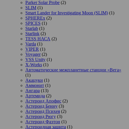
Parker Solar Probe
(2)
SLIM
(1)
Smart Lander for Investigating Moon (SLIM)
(1)
SPHEREx
(2)
SPICES
(1)
Starlab
(1)
Starlink
(2)
TESS НАСА
(2)
Varda
(1)
VIPER
(1)
Voyager
(2)
VSS Unity
(1)
X-Works
(1)
Автоматические межпланетные станции «Вега»
(1)
Акацуки
(1)
Аммонит
(1)
Ангара
(13)
Артемида
(2)
Астероид Апофис
(2)
Астероид Бенну
(3)
Астероид Психея
(2)
Астероид Рюгу
(3)
Астероид Фаэтон
(1)
Астероидная защита
(1)