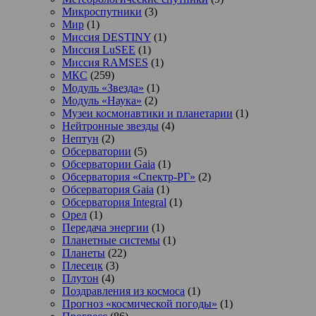
Микроспутники
(3)
Мир
(1)
Миссия DESTINY
(1)
Миссия LuSEE
(1)
Миссия RAMSES
(1)
МКС
(259)
Модуль «Звезда»
(1)
Модуль «Наука»
(2)
Музеи космонавтики и планетарии
(1)
Нейтронные звезды
(4)
Нептун
(2)
Обсерватории
(5)
Обсерватории Gaia
(1)
Обсерватория «Спектр-РГ»
(2)
Обсерватория Gaia
(1)
Обсерватория Integral
(1)
Орел
(1)
Передача энергии
(1)
Планетные системы
(1)
Планеты
(22)
Плесецк
(3)
Плутон
(4)
Поздравления из космоса
(1)
Прогноз «космической погоды»
(1)