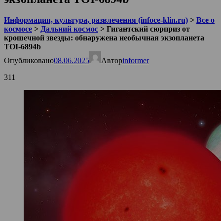
Информация, культура, развлечения (infoce-klin.ru)
>
Все о
космосе
>
Дальний космос
>
Гигантский сюрприз от
крошечной звезды: обнаружена необычная экзопланета
TOI-6894b
Опубликовано
08.06.2025
Автор
informer
311