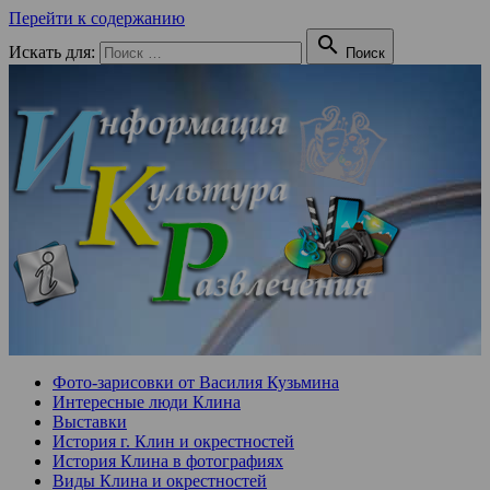
Перейти к содержанию

Искать для:
Поиск
Фото-зарисовки от Василия Кузьмина
Интересные люди Клина
Выставки
История г. Клин и окрестностей
История Клина в фотографиях
Виды Клина и окрестностей