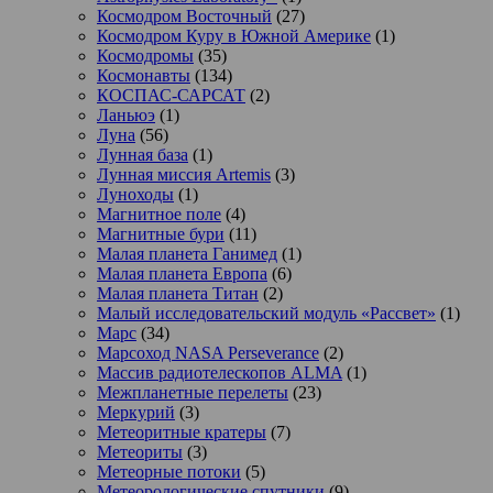
Космодром Восточный
(27)
Космодром Куру в Южной Америке
(1)
Космодромы
(35)
Космонавты
(134)
КОСПАС-САРСАТ
(2)
Ланьюэ
(1)
Луна
(56)
Лунная база
(1)
Лунная миссия Artemis
(3)
Луноходы
(1)
Магнитное поле
(4)
Магнитные бури
(11)
Малая планета Ганимед
(1)
Малая планета Европа
(6)
Малая планета Титан
(2)
Малый исследовательский модуль «Рассвет»
(1)
Марс
(34)
Марсоход NASA Perseverance
(2)
Массив радиотелескопов ALMA
(1)
Межпланетные перелеты
(23)
Меркурий
(3)
Метеоритные кратеры
(7)
Метеориты
(3)
Метеорные потоки
(5)
Метеорологические спутники
(9)