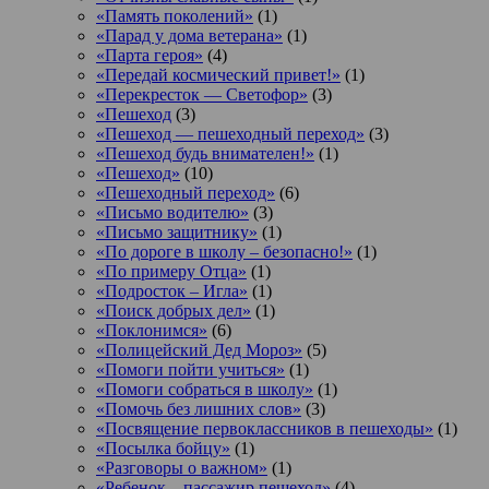
«Память поколений»
(1)
«Парад у дома ветерана»
(1)
«Парта героя»
(4)
«Передай космический привет!»
(1)
«Перекресток — Светофор»
(3)
«Пешеход
(3)
«Пешеход — пешеходный переход»
(3)
«Пешеход будь внимателен!»
(1)
«Пешеход»
(10)
«Пешеходный переход»
(6)
«Письмо водителю»
(3)
«Письмо защитнику»
(1)
«По дороге в школу – безопасно!»
(1)
«По примеру Отца»
(1)
«Подросток ‒ Игла»
(1)
«Поиск добрых дел»
(1)
«Поклонимся»
(6)
«Полицейский Дед Мороз»
(5)
«Помоги пойти учиться»
(1)
«Помоги собраться в школу»
(1)
«Помочь без лишних слов»
(3)
«Посвящение первоклассников в пешеходы»
(1)
«Посылка бойцу»
(1)
«Разговоры о важном»
(1)
«Ребенок – пассажир пешеход»
(4)