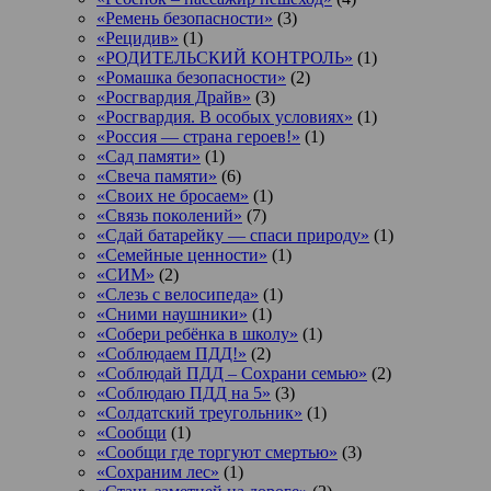
«Ремень безопасности»
(3)
«Рецидив»
(1)
«РОДИТЕЛЬСКИЙ КОНТРОЛЬ»
(1)
«Ромашка безопасности»
(2)
«Росгвардия Драйв»
(3)
«Росгвардия. В особых условиях»
(1)
«Россия — страна героев!»
(1)
«Сад памяти»
(1)
«Свеча памяти»
(6)
«Своих не бросаем»
(1)
«Связь поколений»
(7)
«Сдай батарейку — спаси природу»
(1)
«Семейные ценности»
(1)
«СИМ»
(2)
«Слезь с велосипеда»
(1)
«Сними наушники»
(1)
«Собери ребёнка в школу»
(1)
«Соблюдаем ПДД!»
(2)
«Соблюдай ПДД – Сохрани семью»
(2)
«Соблюдаю ПДД на 5»
(3)
«Солдатский треугольник»
(1)
«Сообщи
(1)
«Сообщи где торгуют смертью»
(3)
«Сохраним лес»
(1)