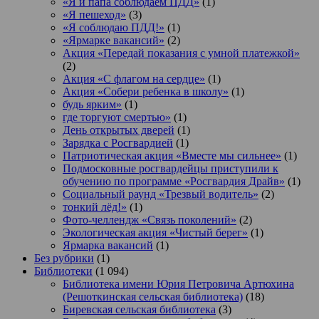
«Я и папа соблюдаем ПДД»
(1)
«Я пешеход»
(3)
«Я соблюдаю ПДД!»
(1)
«Ярмарке вакансий»
(2)
Акция «Передай показания с умной платежкой»
(2)
Акция «С флагом на сердце»
(1)
Акция «Собери ребенка в школу»
(1)
будь ярким»
(1)
где торгуют смертью»
(1)
День открытых дверей
(1)
Зарядка с Росгвардией
(1)
Патриотическая акция «Вместе мы сильнее»
(1)
Подмосковные росгвардейцы приступили к
обучению по программе «Росгвардия Драйв»
(1)
Социальный раунд «Трезвый водитель»
(2)
тонкий лёд!»
(1)
Фото-челлендж «Связь поколений»
(2)
Экологическая акция «Чистый берег»
(1)
Ярмарка вакансий
(1)
Без рубрики
(1)
Библиотеки
(1 094)
Библиотека имени Юрия Петровича Артюхина
(Решоткинская сельская библиотека)
(18)
Биревская сельская библиотека
(3)