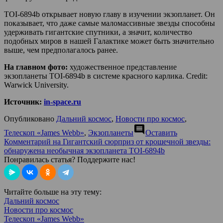
TOI-6894b открывает новую главу в изучении экзопланет. Он
показывает, что даже самые маломассивные звезды способны
удерживать гигантские спутники, а значит, количество
подобных миров в нашей Галактике может быть значительно
выше, чем предполагалось ранее.
На главном фото:
художественное представление
экзопланеты TOI-6894b в системе красного карлика. Credit:
Warwick University.
Источник:
in-space.ru
Опубликовано
Дальний космос
,
Новости про космос
,
comment
Телескоп «James Webb»
,
Экзопланеты
Оставить
Комментарий
на Гигантский сюрприз от крошечной звезды:
обнаружена необычная экзопланета TOI-6894b
Понравилась статья? Поддержите нас!
Читайте больше на эту тему:
Дальний космос
Новости про космос
Телескоп «James Webb»