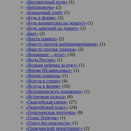
«Бессмертный полк»
(1)
«Библионочь»
(2)
«Блокадный хлеб»
(1)
«Будь в форме»
(2)
«Будь внимателен на дороге!»
(1)
«Будь заметней на дороге»
(2)
«Быт»
(2)
«Вахта памяти»
(2)
«Вместе против кибермошенников»
(1)
«Вместе против террора»
(2)
«Внимание – дети!»
(10)
«Вода России»
(1)
«Возьми ребенка за руку»
(1)
«Время НЕзависимых»
(1)
«Время помнить»
(1)
«Всегда в строю»
(4)
«Всегда в форме»
(10)
«Вспомним всех поименно»
(1)
«Встречная полоса»
(8)
«Гвардейская смена»
(27)
«Гвардейский класс»
(24)
«Георгиевская ленточка»
(8)
«Голос Победы»
(1)
«Город без опасности»
(1)
«Гражданский мониторинг»
(2)