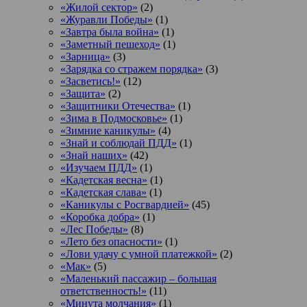
«Жилой сектор»
(2)
«Журавли Победы»
(1)
«Завтра была война»
(1)
«Заметный пешеход»
(1)
«Зарница»
(3)
«Зарядка со стражем порядка»
(3)
«Засветись!»
(12)
«Защита»
(2)
«Защитники Отечества»
(1)
«Зима в Подмосковье»
(1)
«Зимние каникулы»
(4)
«Знай и соблюдай ПДД»
(1)
«Знай наших»
(42)
«Изучаем ПДД»
(1)
«Кадетская весна»
(1)
«Кадетская слава»
(1)
«Каникулы с Росгвардией»
(45)
«Коробка добра»
(1)
«Лес Победы»
(8)
«Лето без опасности»
(1)
«Лови удачу с умной платежкой»
(2)
«Мак»
(5)
«Маленький пассажир – большая
ответственность!»
(11)
«Минута молчания»
(1)