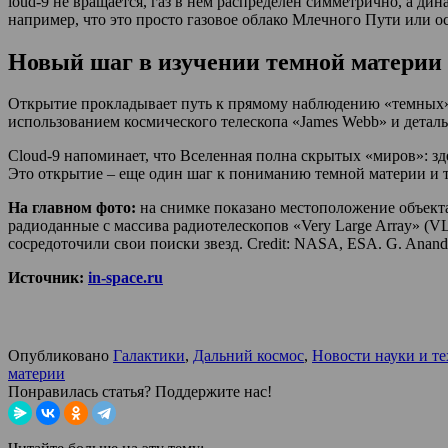
loud‑9 не вращается, газ в нем распределен симметрично, а 
например, что это просто газовое облако Млечного Пути или о
Новый шаг в изучении темной материи
Открытие прокладывает путь к прямому наблюдению «темных» г
использованием космического телескопа «James Webb» и детал
Cloud‑9 напоминает, что Вселенная полна скрытых «миров»: зд
Это открытие – еще один шаг к пониманию темной материи и 
На главном фото:
на снимке показано местоположение объекта
радиоданные с массива радиотелескопов «Very Large Array» (
сосредоточили свои поиски звезд. Credit: NASA, ESA. G. Anand (
Источник:
in-space.ru
Опубликовано
Галактики
,
Дальний космос
,
Новости науки и т
материи
Понравилась статья? Поддержите нас!