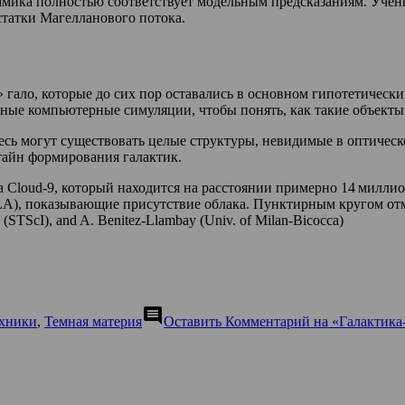
динамика полностью соответствует модельным предсказаниям. Уч
статки Магелланового потока.
ало, которые до сих пор оставались в основном гипотетически
ьные компьютерные симуляции, чтобы понять, как такие объект
есь могут существовать целые структуры, невидимые в оптическ
тайн формирования галактик.
 Cloud-9, который находится на расстоянии примерно 14 миллио
VLA), показывающие присутствие облака. Пунктирным кругом от
STScI), and A. Benitez-Llambay (Univ. of Milan-Bicocca)
comment
ехники
,
Темная материя
Оставить Комментарий
на «Галактика-