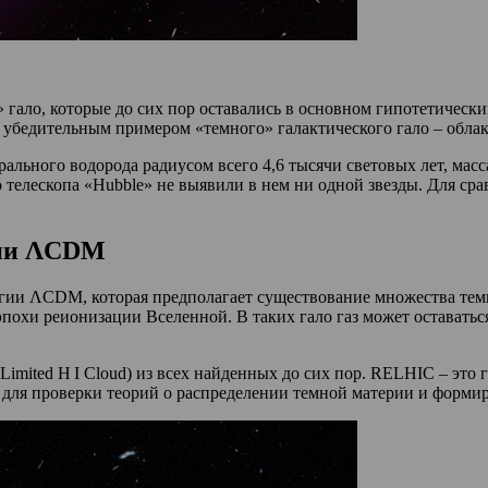
гало, которые до сих пор оставались в основном гипотетичес
 убедительным примером «темного» галактического гало – облака
рального водорода радиусом всего 4,6 тысячи световых лет, мас
телескопа «Hubble» не выявили в нем ни одной звезды. Для сра
гии ΛCDM
огии ΛCDM, которая предполагает существование множества тем
эпохи реионизации Вселенной. В таких гало газ может оставать
Limited H I Cloud) из всех найденных до сих пор. RELHIC – это
 для проверки теорий о распределении темной материи и формир