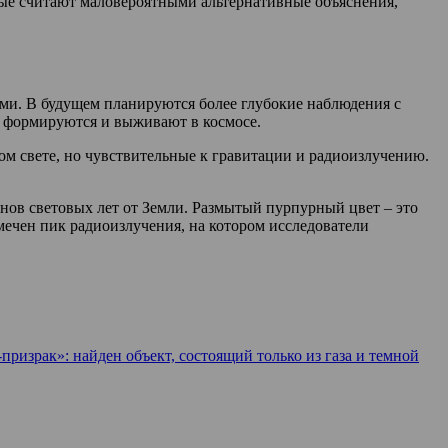
еные считают маловероятными альтернативные объяснения,
ми. В будущем планируются более глубокие наблюдения с
ы формируются и выживают в космосе.
ом свете, но чувствительные к гравитации и радиоизлучению.
нов световых лет от Земли. Размытый пурпурный цвет – это
мечен пик радиоизлучения, на котором исследователи
призрак»: найден объект, состоящий только из газа и темной