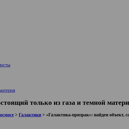
мосты
материя
остоящий только из газа и темной матер
космосе
>
Галактики
>
«Галактика-призрак»: найден объект, с