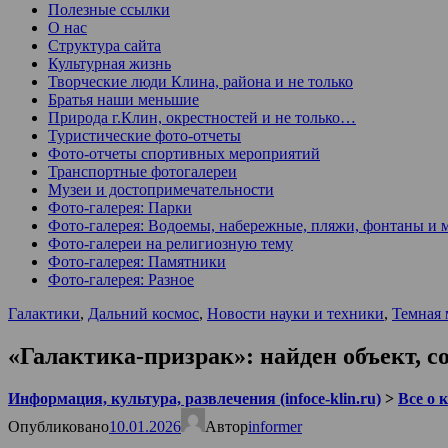
Полезные ссылки
О нас
Структура сайта
Культурная жизнь
Творческие люди Клина, района и не только
Братья наши меньшие
Природа г.Клин, окрестностей и не только…
Туристические фото-отчеты
Фото-отчеты спортивных мероприятий
Транспортные фотогалереи
Музеи и достопримечательности
Фото-галерея: Парки
Фото-галерея: Водоемы, набережные, пляжи, фонтаны и 
Фото-галереи на религиозную тему
Фото-галерея: Памятники
Фото-галерея: Разное
Галактики
,
Дальний космос
,
Новости науки и техники
,
Темная 
«Галактика-призрак»: найден объект, с
Информация, культура, развлечения (infoce-klin.ru)
>
Все о 
Опубликовано
10.01.2026
Автор
informer