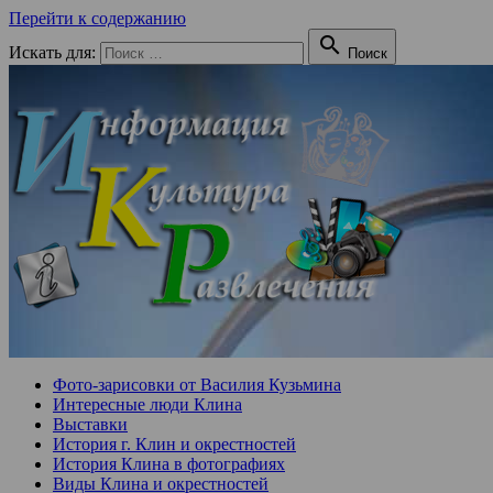
Перейти к содержанию

Искать для:
Поиск
Фото-зарисовки от Василия Кузьмина
Интересные люди Клина
Выставки
История г. Клин и окрестностей
История Клина в фотографиях
Виды Клина и окрестностей