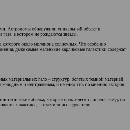
кими. Астрономы обнаружили уникальный объект в
 газа, в котором не рождаются звезды.
са которого около миллиона солнечных. Что особенно
внения, даже самые маленькие карликовые галактики содержат
ных материальных гало – структур, богатых темной материей,
ся холодным и нейтральным, и именно это, по мнению авторов
 гипотетические облака, которые практически лишены звезд, но
ования галактик», – отметили исследователи.