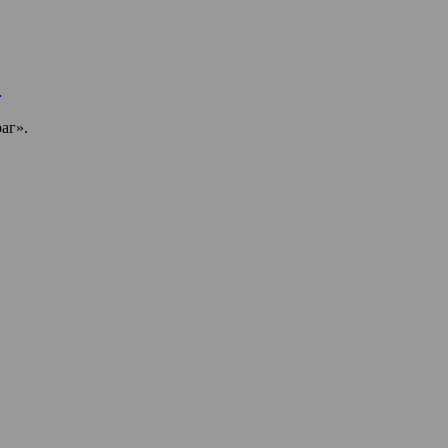
»
аг».