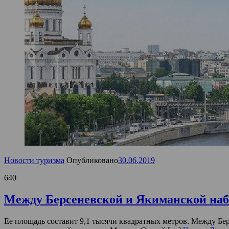
Новости туризма
Опубликовано
30.06.2019
640
Между Берсеневской и Якиманской наб
Ее площадь составит 9,1 тысячи квадратных метров. Между Бе