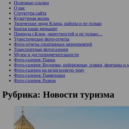
Полезные ссылки
О нас
Структура сайта
Культурная жизнь
Творческие люди Клина, района и не только
Братья наши меньшие
Природа г.Клин, окрестностей и не только…
Туристические фото-отчеты
Фото-отчеты спортивных мероприятий
Транспортные фотогалереи
Музеи и достопримечательности
Фото-галерея: Парки
Фото-галерея: Водоемы, набережные, пляжи, фонтаны и 
Фото-галереи на религиозную тему
Фото-галерея: Памятники
Фото-галерея: Разное
Рубрика:
Новости туризма