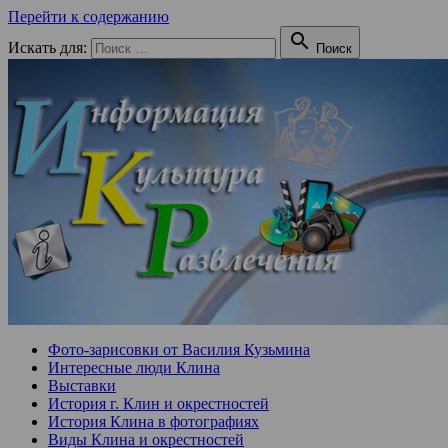
Перейти к содержанию

Искать для:
Поиск
Фото-зарисовки от Василия Кузьмина
Интересные люди Клина
Выставки
История г. Клин и окрестностей
История Клина в фотографиях
Виды Клина и окрестностей