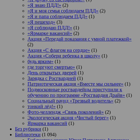
«Я знаю ПДД!»
(2)
«Я и моя семья соблюдаем ПДД»
(2)
«Я и папа соблюдаем ПДД»
(1)
«Я пешеход»
(3)
«Я соблюдаю ПДД!»
(1)
«Ярмарке вакансий»
(2)
Акция «Передай показания с умной платежкой»
(2)
Акция «С флагом на сердце»
(1)
Акция «Собери ребенка в школу»
(1)
будь ярким»
(1)
где торгуют смертью»
(1)
День открытых дверей
(1)
Зарядка с Росгвардией
(1)
Патриотическая акция «Вместе мы сильнее»
(1)
Подмосковные росгвардейцы приступили к
обучению по программе «Росгвардия Драйв»
(1)
Социальный раунд «Трезвый водитель»
(2)
тонкий лёд!»
(1)
Фото-челлендж «Связь поколений»
(2)
Экологическая акция «Чистый берег»
(1)
Ярмарка вакансий
(1)
Без рубрики
(1)
Библиотеки
(1 094)