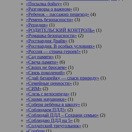
«Посылка бойцу»
(1)
«Разговоры о важном»
(1)
«Ребенок – пассажир пешеход»
(4)
«Ремень безопасности»
(3)
«Рецидив»
(1)
«РОДИТЕЛЬСКИЙ КОНТРОЛЬ»
(1)
«Ромашка безопасности»
(2)
«Росгвардия Драйв»
(3)
«Росгвардия. В особых условиях»
(1)
«Россия — страна героев!»
(1)
«Сад памяти»
(1)
«Свеча памяти»
(6)
«Своих не бросаем»
(1)
«Связь поколений»
(7)
«Сдай батарейку — спаси природу»
(1)
«Семейные ценности»
(1)
«СИМ»
(2)
«Слезь с велосипеда»
(1)
«Сними наушники»
(1)
«Собери ребёнка в школу»
(1)
«Соблюдаем ПДД!»
(2)
«Соблюдай ПДД – Сохрани семью»
(2)
«Соблюдаю ПДД на 5»
(3)
«Солдатский треугольник»
(1)
«Сообщи
(1)