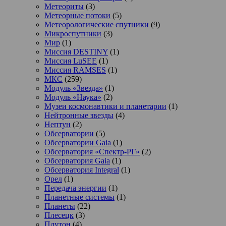
Метеориты
(3)
Метеорные потоки
(5)
Метеорологические спутники
(9)
Микроспутники
(3)
Мир
(1)
Миссия DESTINY
(1)
Миссия LuSEE
(1)
Миссия RAMSES
(1)
МКС
(259)
Модуль «Звезда»
(1)
Модуль «Наука»
(2)
Музеи космонавтики и планетарии
(1)
Нейтронные звезды
(4)
Нептун
(2)
Обсерватории
(5)
Обсерватории Gaia
(1)
Обсерватория «Спектр-РГ»
(2)
Обсерватория Gaia
(1)
Обсерватория Integral
(1)
Орел
(1)
Передача энергии
(1)
Планетные системы
(1)
Планеты
(22)
Плесецк
(3)
Плутон
(4)