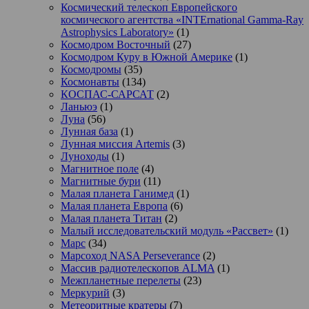
Космический телескоп Европейского
космического агентства «INTErnational Gamma-Ray
Astrophysics Laboratory»
(1)
Космодром Восточный
(27)
Космодром Куру в Южной Америке
(1)
Космодромы
(35)
Космонавты
(134)
КОСПАС-САРСАТ
(2)
Ланьюэ
(1)
Луна
(56)
Лунная база
(1)
Лунная миссия Artemis
(3)
Луноходы
(1)
Магнитное поле
(4)
Магнитные бури
(11)
Малая планета Ганимед
(1)
Малая планета Европа
(6)
Малая планета Титан
(2)
Малый исследовательский модуль «Рассвет»
(1)
Марс
(34)
Марсоход NASA Perseverance
(2)
Массив радиотелескопов ALMA
(1)
Межпланетные перелеты
(23)
Меркурий
(3)
Метеоритные кратеры
(7)