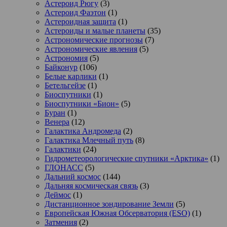
Астероид Рюгу
(3)
Астероид Фаэтон
(1)
Астероидная защита
(1)
Астероиды и малые планеты
(35)
Астрономические прогнозы
(7)
Астрономические явления
(5)
Астрономия
(5)
Байконур
(106)
Белые карлики
(1)
Бетельгейзе
(1)
Биоспутники
(1)
Биоспутники «Бион»
(5)
Буран
(1)
Венера
(12)
Галактика Андромеда
(2)
Галактика Млечный путь
(8)
Галактики
(24)
Гидрометеорологические спутники «Арктика»
(1)
ГЛОНАСС
(5)
Дальний космос
(144)
Дальняя космическая связь
(3)
Деймос
(1)
Дистанционное зондирование Земли
(5)
Европейская Южная Обсерватория (ESO)
(1)
Затмения
(2)