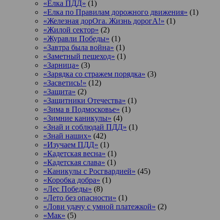
«Ёлка ПДД»
(1)
«Елка по Правилам дорожного движения»
(1)
«Железная дорОга. Жизнь дорогА!»
(1)
«Жилой сектор»
(2)
«Журавли Победы»
(1)
«Завтра была война»
(1)
«Заметный пешеход»
(1)
«Зарница»
(3)
«Зарядка со стражем порядка»
(3)
«Засветись!»
(12)
«Защита»
(2)
«Защитники Отечества»
(1)
«Зима в Подмосковье»
(1)
«Зимние каникулы»
(4)
«Знай и соблюдай ПДД»
(1)
«Знай наших»
(42)
«Изучаем ПДД»
(1)
«Кадетская весна»
(1)
«Кадетская слава»
(1)
«Каникулы с Росгвардией»
(45)
«Коробка добра»
(1)
«Лес Победы»
(8)
«Лето без опасности»
(1)
«Лови удачу с умной платежкой»
(2)
«Мак»
(5)