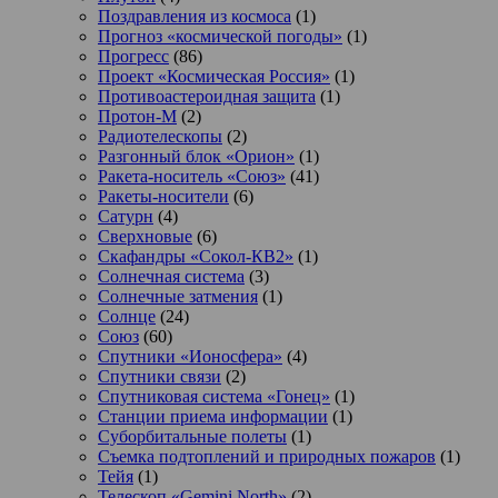
Поздравления из космоса
(1)
Прогноз «космической погоды»
(1)
Прогресс
(86)
Проект «Космическая Россия»
(1)
Противоастероидная защита
(1)
Протон-М
(2)
Радиотелескопы
(2)
Разгонный блок «Орион»
(1)
Ракета-носитель «Союз»
(41)
Ракеты-носители
(6)
Сатурн
(4)
Сверхновые
(6)
Скафандры «Сокол-КВ2»
(1)
Солнечная система
(3)
Солнечные затмения
(1)
Солнце
(24)
Союз
(60)
Спутники «Ионосфера»
(4)
Спутники связи
(2)
Спутниковая система «Гонец»
(1)
Станции приема информации
(1)
Суборбитальные полеты
(1)
Съемка подтоплений и природных пожаров
(1)
Тейя
(1)
Телескоп «Gemini North»
(2)