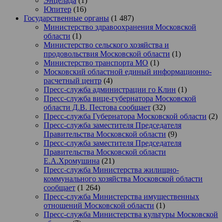
Энцелада
(1)
Юпитер
(16)
Государственные органы
(1 487)
Министерство здравоохранения Московской
области
(1)
Министерство сельского хозяйства и
продовольствия Московской области
(1)
Министерство транспорта МО
(1)
Московский областной единый информационно-
расчетный центр
(4)
Пресс-служба администрации го Клин
(1)
Пресс-служба вице-губернатора Московской
области Д.В. Пестова сообщает
(32)
Пресс-служба Губернатора Московской области
(2)
Пресс-служба заместителя Председателя
Правительства Московской области
(9)
Пресс-служба заместителя Председателя
Правительства Московской области
Е.А.Хромушина
(21)
Пресс-служба Министерства жилищно-
коммунального хозяйства Московской области
сообщает
(1 264)
Пресс-служба Министерства имущественных
отношений Московской области
(1)
Пресс-служба Министерства культуры Московской