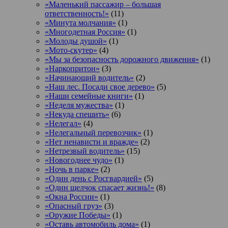
«Маленький пассажир – большая
ответственность!»
(11)
«Минута молчания»
(1)
«Многодетная Россия»
(1)
«Молоды душой»
(1)
«Мото-скутер»
(4)
«Мы за безопасность дорожного движения»
(1)
«Наркопритон»
(3)
«Начинающий водитель»
(2)
«Наш лес. Посади свое дерево»
(5)
«Наши семейные книги»
(1)
«Неделя мужества»
(1)
«Некуда спешить»
(6)
«Нелегал»
(4)
«Нелегальный перевозчик»
(1)
«Нет ненависти и вражде»
(2)
«Нетрезвый водитель»
(15)
«Новогоднее чудо»
(1)
«Ночь в парке»
(2)
«Один день с Росгвардией»
(5)
«Один щелчок спасает жизнь!»
(8)
«Окна России»
(1)
«Опасный груз»
(3)
«Оружие Победы»
(1)
«Оставь автомобиль дома»
(1)