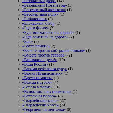
«Безопасный двор»
(14)
«Безопасный Новый год»
(1)
«Бессмертный автополк»
(1)
«Бессмертный полк»
(1)
«Библионочь»
(2)
«Блокадный хлеб»
(1)
«Будь в форме»
(2)
«Будь внимателен на дороге!»
(1)
«Будь заметней на дороге»
(2)
«Быт»
(2)
«Вахта памяти»
(2)
«Вместе против кибермошенников»
(1)
«Вместе против террора»
(2)
«Внимание – дети!»
(10)
«Вода России»
(1)
«Возьми ребенка за руку»
(1)
«Время НЕзависимых»
(1)
«Время помнить»
(1)
«Всегда в строю»
(4)
«Всегда в форме»
(10)
«Вспомним всех поименно»
(1)
«Встречная полоса»
(8)
«Гвардейская смена»
(27)
«Гвардейский класс»
(24)
«Георгиевская ленточка»
(8)