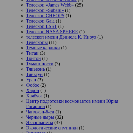
Телескоп «James Webb»
(25)
Телескоп «Subaru»
(1)
Телескоп CHEOPS
(1)
Телескоп Gaia
(1)
Телескоп LSST
(1)
Телескоп NASA SPHERE
(1)
телескоп имени Дэниела К. Иноуэ
(1)
Телескопы
(11)
Темные карлики
(1)
Титан
(3)
Тритон
(1)
Туманнности
(3)
Тяньвэнь
(1)
Тяньгун
(1)
Уран
(3)
Фобос
(2)
Харон
(1)
Хаябуса
(1)
Центр подготовки космонавтов имени Юрия
Гагарина
(1)
Чанчжэн-6-си
(1)
Черные дыры
(32)
Экзопланеты
(37)
Экологические спутники
(1)