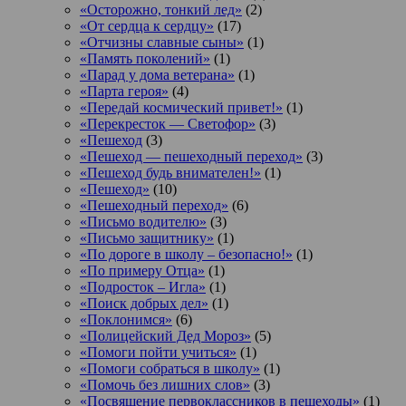
«Осторожно, тонкий лед»
(2)
«От сердца к сердцу»
(17)
«Отчизны славные сыны»
(1)
«Память поколений»
(1)
«Парад у дома ветерана»
(1)
«Парта героя»
(4)
«Передай космический привет!»
(1)
«Перекресток — Светофор»
(3)
«Пешеход
(3)
«Пешеход — пешеходный переход»
(3)
«Пешеход будь внимателен!»
(1)
«Пешеход»
(10)
«Пешеходный переход»
(6)
«Письмо водителю»
(3)
«Письмо защитнику»
(1)
«По дороге в школу – безопасно!»
(1)
«По примеру Отца»
(1)
«Подросток ‒ Игла»
(1)
«Поиск добрых дел»
(1)
«Поклонимся»
(6)
«Полицейский Дед Мороз»
(5)
«Помоги пойти учиться»
(1)
«Помоги собраться в школу»
(1)
«Помочь без лишних слов»
(3)
«Посвящение первоклассников в пешеходы»
(1)