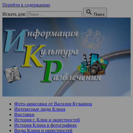
Перейти к содержанию

Искать для:
Поиск
Фото-зарисовки от Василия Кузьмина
Интересные люди Клина
Выставки
История г. Клин и окрестностей
История Клина в фотографиях
Виды Клина и окрестностей