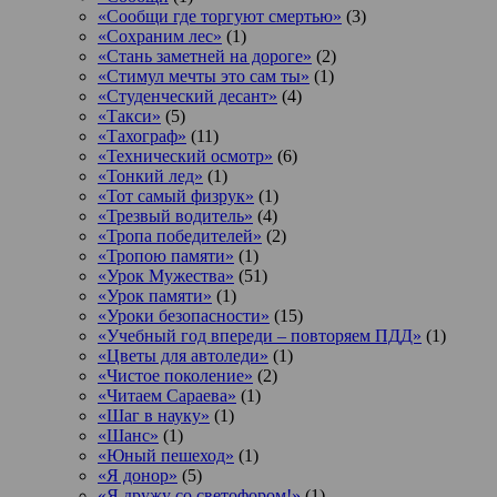
«Сообщи где торгуют смертью»
(3)
«Сохраним лес»
(1)
«Стань заметней на дороге»
(2)
«Стимул мечты это сам ты»
(1)
«Студенческий десант»
(4)
«Такси»
(5)
«Тахограф»
(11)
«Технический осмотр»
(6)
«Тонкий лед»
(1)
«Тот самый физрук»
(1)
«Трезвый водитель»
(4)
«Тропа победителей»
(2)
«Тропою памяти»
(1)
«Урок Мужества»
(51)
«Урок памяти»
(1)
«Уроки безопасности»
(15)
«Учебный год впереди – повторяем ПДД»
(1)
«Цветы для автоледи»
(1)
«Чистое поколение»
(2)
«Читаем Сараева»
(1)
«Шаг в науку»
(1)
«Шанс»
(1)
«Юный пешеход»
(1)
«Я донор»
(5)
«Я дружу со светофором!»
(1)