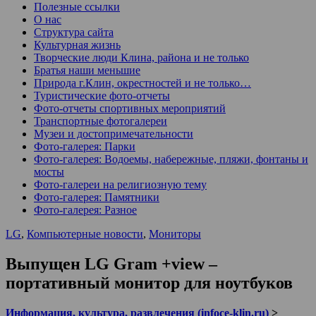
Полезные ссылки
О нас
Структура сайта
Культурная жизнь
Творческие люди Клина, района и не только
Братья наши меньшие
Природа г.Клин, окрестностей и не только…
Туристические фото-отчеты
Фото-отчеты спортивных мероприятий
Транспортные фотогалереи
Музеи и достопримечательности
Фото-галерея: Парки
Фото-галерея: Водоемы, набережные, пляжи, фонтаны и
мосты
Фото-галереи на религиозную тему
Фото-галерея: Памятники
Фото-галерея: Разное
LG
,
Компьютерные новости
,
Мониторы
Выпущен LG Gram +view –
портативный монитор для ноутбуков
Информация, культура, развлечения (infoce-klin.ru)
>