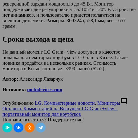
реверсивной зарядки мощностью до 45 Вт. Монитор
поддерживает две регулировки угла: 105° и 120°. В устройстве
нет динамиков, и пользователю придется полагаться на
внешние динамики. Размеры: 360×245,5×8,1 мм, вес – 657
грамм.
Сроки выхода и цена
На данный момент LG Gram +view доступен в качестве
подарка для некоторых ноутбуков LG Gram в Китае. Также
новинка продаётся на нескольких рынках. Стоимость
монитора в Китае составляет 3999 юаней ($552).
Автор:
Александр Лазарчук
Источник:
mobidevices.com
comment
Опубликовано
LG
,
Компьютерные новости
,
Мониторы
Оставить Комментарий
на Выпущен LG Gram +view –
портативный монитор для ноутбуков
Понравилась статья? Поддержите нас!