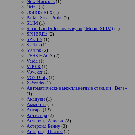
New Horizons
(1)
Orion
(3)
OSIRIS-REx
(1)
Parker Solar Probe
(2)
SLIM
(1)
Smart Lander for Investigating Moon (SLIM)
(1)
SPHEREx
(2)
SPICES
(1)
Starlab
(1)
Starlink
(2)
TESS НАСА
(2)
Varda
(1)
VIPER
(1)
Voyager
(2)
VSS Unity
(1)
X-Works
(1)
Автоматические межпланетные станции «Вега»
(1)
Акацуки
(1)
Аммонит
(1)
Ангара
(13)
Артемида
(2)
Астероид Апофис
(2)
Астероид Бенну
(3)
Астероид Психея
(2)