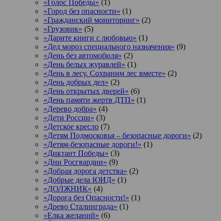
«Голос Победы»
(1)
«Город без опасности»
(1)
«Гражданский мониторинг»
(2)
«Грузовик»
(5)
«Дарите книги с любовью»
(1)
«Дед мороз специального назначения»
(9)
«День без автомобиля»
(2)
«День белых журавлей»
(1)
«День в лесу. Сохраним лес вместе»
(2)
«День добрых дел»
(2)
«День открытых дверей»
(6)
«День памяти жертв ДТП»
(1)
«Дерево добра»
(4)
«Дети России»
(3)
«Детское кресло
(7)
«Детям Подмосковья – безопасные дороги»
(2)
«Детям-безопасные дороги!»
(1)
«Диктант Победы»
(3)
«Дни Росгвардии»
(9)
«Добрая дорога детства»
(2)
«Добрые дела ЮИД»
(1)
«ДОЛЖНИК»
(4)
«Дорога без Опасности!»
(1)
«Древо Сталинграда»
(1)
«Елка желаний»
(6)