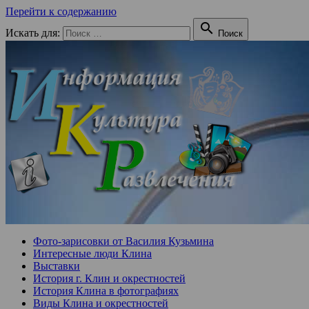
Перейти к содержанию

Искать для:
Поиск
Фото-зарисовки от Василия Кузьмина
Интересные люди Клина
Выставки
История г. Клин и окрестностей
История Клина в фотографиях
Виды Клина и окрестностей