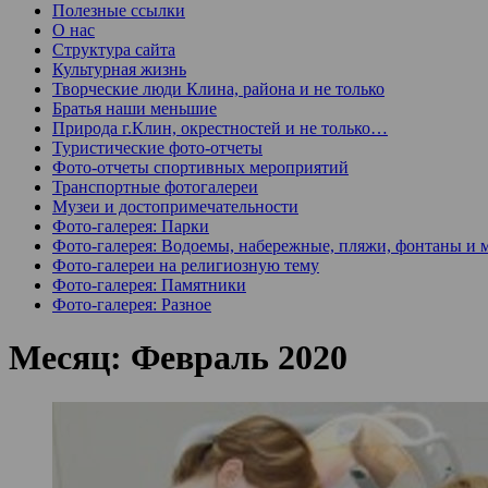
Полезные ссылки
О нас
Структура сайта
Культурная жизнь
Творческие люди Клина, района и не только
Братья наши меньшие
Природа г.Клин, окрестностей и не только…
Туристические фото-отчеты
Фото-отчеты спортивных мероприятий
Транспортные фотогалереи
Музеи и достопримечательности
Фото-галерея: Парки
Фото-галерея: Водоемы, набережные, пляжи, фонтаны и 
Фото-галереи на религиозную тему
Фото-галерея: Памятники
Фото-галерея: Разное
Месяц:
Февраль 2020