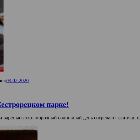
ано
09.02.2020
естрорецком парке!
и варенья в этот морозный солнечный день согревают клинчан и