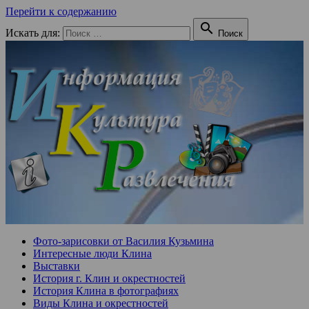
Перейти к содержанию

Искать для:
Поиск
Фото-зарисовки от Василия Кузьмина
Интересные люди Клина
Выставки
История г. Клин и окрестностей
История Клина в фотографиях
Виды Клина и окрестностей