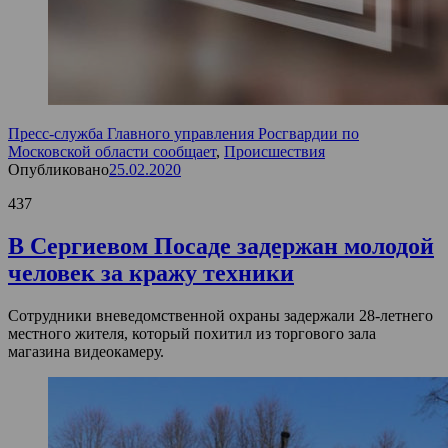
Пресс-служба Главного управления Росгвардии по
Московской области сообщает
,
Происшествия
Опубликовано
25.02.2020
437
В Сергиевом Посаде задержан молодой
человек за кражу техники
Сотрудники вневедомственной охраны задержали 28-летнего
местного жителя, который похитил из торгового зала
магазина видеокамеру.