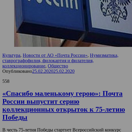
Культура
,
Новости от АО «Почта России»
,
Нумизматика,
ставрографофилия, филокартия и филателия,
коллекционирование
,
Общество
Опубликовано
25.02.2020
25.02.2020
558
«Спасибо маленькому герою»: Почта
России выпустит серию
коллекционных открыток к 75-летию
Победы
В честь 75-летия Победы стартует Всероссийский конкурс