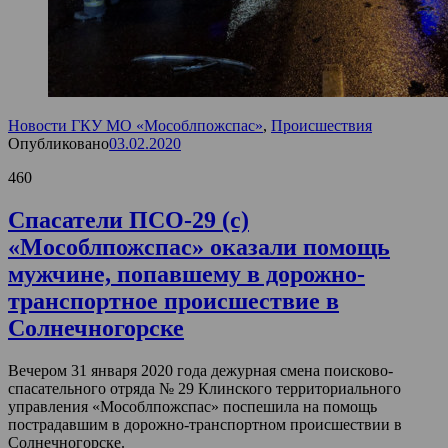
Новости ГКУ МО «Мособлпожспас»
,
Происшествия
Опубликовано
03.02.2020
460
Спасатели ПСО-29 (с)
«Мособлпожспас» оказали помощь
мужчине, попавшему в дорожно-
транспортное происшествие в
Солнечногорске
Вечером 31 января 2020 года дежурная смена поисково-
спасательного отряда № 29 Клинского территориального
управления «Мособлпожспас» поспешила на помощь
пострадавшим в дорожно-транспортном происшествии в
Солнечногорске.