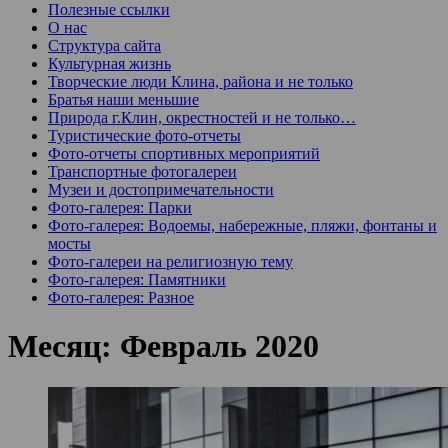
Полезные ссылки
О нас
Структура сайта
Культурная жизнь
Творческие люди Клина, района и не только
Братья наши меньшие
Природа г.Клин, окрестностей и не только…
Туристические фото-отчеты
Фото-отчеты спортивных мероприятий
Транспортные фотогалереи
Музеи и достопримечательности
Фото-галерея: Парки
Фото-галерея: Водоемы, набережные, пляжи, фонтаны и
мосты
Фото-галереи на религиозную тему
Фото-галерея: Памятники
Фото-галерея: Разное
Месяц:
Февраль 2020