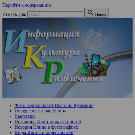
Перейти к содержанию

Искать для:
Поиск
Фото-зарисовки от Василия Кузьмина
Интересные люди Клина
Выставки
История г. Клин и окрестностей
История Клина в фотографиях
Виды Клина и окрестностей