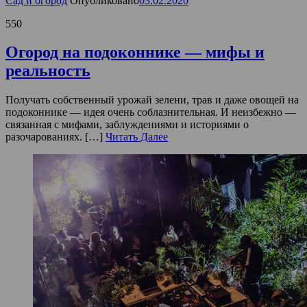
Сад и огород
Опубликовано
03.02.2020
550
Огород на подоконнике — мифы и
реальность
Получать собственный урожай зелени, трав и даже овощей на
подоконнике — идея очень соблазнительная. И неизбежно —
связанная с мифами, заблуждениями и историями о
разочарованиях. […]
Читать Далее