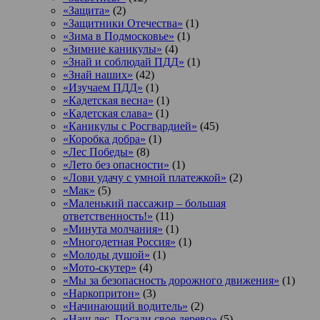
«Защита»
(2)
«Защитники Отечества»
(1)
«Зима в Подмосковье»
(1)
«Зимние каникулы»
(4)
«Знай и соблюдай ПДД»
(1)
«Знай наших»
(42)
«Изучаем ПДД»
(1)
«Кадетская весна»
(1)
«Кадетская слава»
(1)
«Каникулы с Росгвардией»
(45)
«Коробка добра»
(1)
«Лес Победы»
(8)
«Лето без опасности»
(1)
«Лови удачу с умной платежкой»
(2)
«Мак»
(5)
«Маленький пассажир – большая
ответственность!»
(11)
«Минута молчания»
(1)
«Многодетная Россия»
(1)
«Молоды душой»
(1)
«Мото-скутер»
(4)
«Мы за безопасность дорожного движения»
(1)
«Наркопритон»
(3)
«Начинающий водитель»
(2)
«Наш лес. Посади свое дерево»
(5)