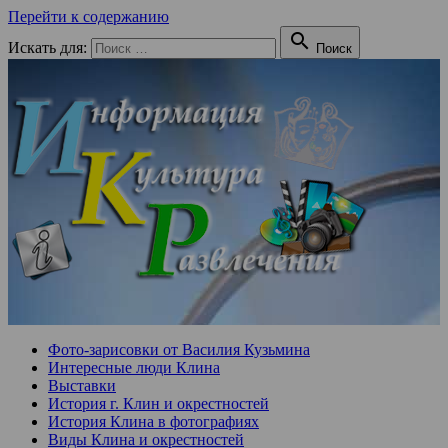
Перейти к содержанию

Искать для:
Поиск
Фото-зарисовки от Василия Кузьмина
Интересные люди Клина
Выставки
История г. Клин и окрестностей
История Клина в фотографиях
Виды Клина и окрестностей