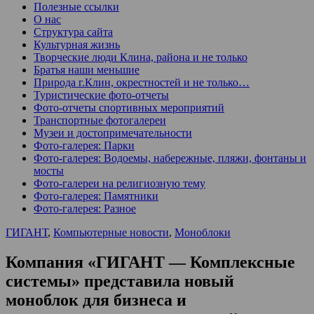
Полезные ссылки
О нас
Структура сайта
Культурная жизнь
Творческие люди Клина, района и не только
Братья наши меньшие
Природа г.Клин, окрестностей и не только…
Туристические фото-отчеты
Фото-отчеты спортивных мероприятий
Транспортные фотогалереи
Музеи и достопримечательности
Фото-галерея: Парки
Фото-галерея: Водоемы, набережные, пляжи, фонтаны и
мосты
Фото-галереи на религиозную тему
Фото-галерея: Памятники
Фото-галерея: Разное
ГИГАНТ
,
Компьютерные новости
,
Моноблоки
Компания «ГИГАНТ — Комплексные
системы» представила новый
моноблок для бизнеса и