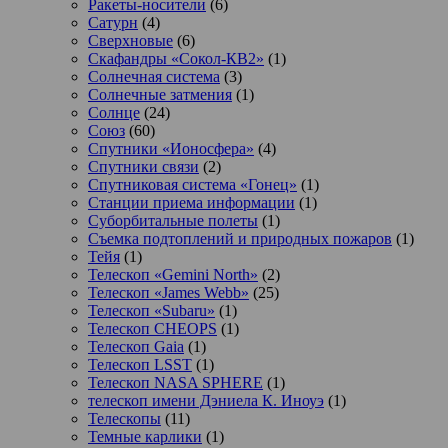
Ракеты-носители
(6)
Сатурн
(4)
Сверхновые
(6)
Скафандры «Сокол-КВ2»
(1)
Солнечная система
(3)
Солнечные затмения
(1)
Солнце
(24)
Союз
(60)
Спутники «Ионосфера»
(4)
Спутники связи
(2)
Спутниковая система «Гонец»
(1)
Станции приема информации
(1)
Суборбитальные полеты
(1)
Съемка подтоплений и природных пожаров
(1)
Тейя
(1)
Телескоп «Gemini North»
(2)
Телескоп «James Webb»
(25)
Телескоп «Subaru»
(1)
Телескоп CHEOPS
(1)
Телескоп Gaia
(1)
Телескоп LSST
(1)
Телескоп NASA SPHERE
(1)
телескоп имени Дэниела К. Иноуэ
(1)
Телескопы
(11)
Темные карлики
(1)