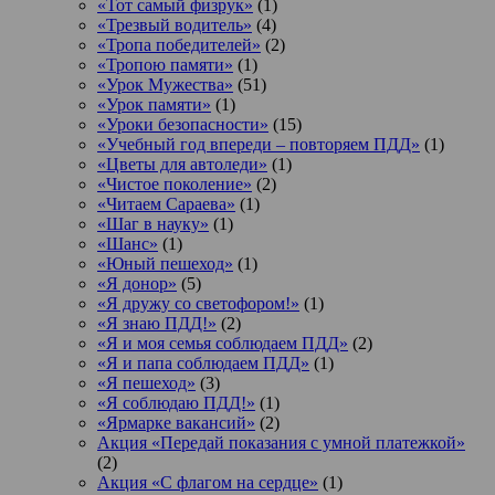
«Тот самый физрук»
(1)
«Трезвый водитель»
(4)
«Тропа победителей»
(2)
«Тропою памяти»
(1)
«Урок Мужества»
(51)
«Урок памяти»
(1)
«Уроки безопасности»
(15)
«Учебный год впереди – повторяем ПДД»
(1)
«Цветы для автоледи»
(1)
«Чистое поколение»
(2)
«Читаем Сараева»
(1)
«Шаг в науку»
(1)
«Шанс»
(1)
«Юный пешеход»
(1)
«Я донор»
(5)
«Я дружу со светофором!»
(1)
«Я знаю ПДД!»
(2)
«Я и моя семья соблюдаем ПДД»
(2)
«Я и папа соблюдаем ПДД»
(1)
«Я пешеход»
(3)
«Я соблюдаю ПДД!»
(1)
«Ярмарке вакансий»
(2)
Акция «Передай показания с умной платежкой»
(2)
Акция «С флагом на сердце»
(1)