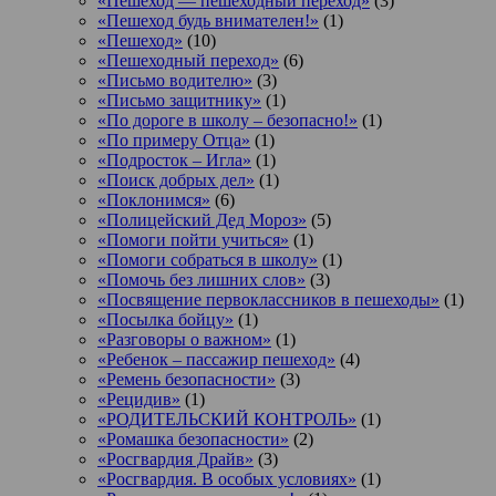
«Пешеход — пешеходный переход»
(3)
«Пешеход будь внимателен!»
(1)
«Пешеход»
(10)
«Пешеходный переход»
(6)
«Письмо водителю»
(3)
«Письмо защитнику»
(1)
«По дороге в школу – безопасно!»
(1)
«По примеру Отца»
(1)
«Подросток ‒ Игла»
(1)
«Поиск добрых дел»
(1)
«Поклонимся»
(6)
«Полицейский Дед Мороз»
(5)
«Помоги пойти учиться»
(1)
«Помоги собраться в школу»
(1)
«Помочь без лишних слов»
(3)
«Посвящение первоклассников в пешеходы»
(1)
«Посылка бойцу»
(1)
«Разговоры о важном»
(1)
«Ребенок – пассажир пешеход»
(4)
«Ремень безопасности»
(3)
«Рецидив»
(1)
«РОДИТЕЛЬСКИЙ КОНТРОЛЬ»
(1)
«Ромашка безопасности»
(2)
«Росгвардия Драйв»
(3)
«Росгвардия. В особых условиях»
(1)