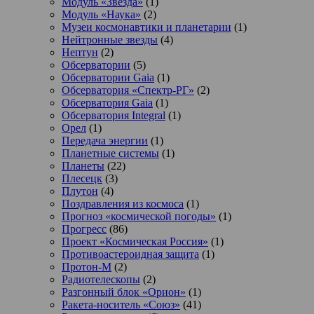
Модуль «Звезда»
(1)
Модуль «Наука»
(2)
Музеи космонавтики и планетарии
(1)
Нейтронные звезды
(4)
Нептун
(2)
Обсерватории
(5)
Обсерватории Gaia
(1)
Обсерватория «Спектр-РГ»
(2)
Обсерватория Gaia
(1)
Обсерватория Integral
(1)
Орел
(1)
Передача энергии
(1)
Планетные системы
(1)
Планеты
(22)
Плесецк
(3)
Плутон
(4)
Поздравления из космоса
(1)
Прогноз «космической погоды»
(1)
Прогресс
(86)
Проект «Космическая Россия»
(1)
Противоастероидная защита
(1)
Протон-М
(2)
Радиотелескопы
(2)
Разгонный блок «Орион»
(1)
Ракета-носитель «Союз»
(41)