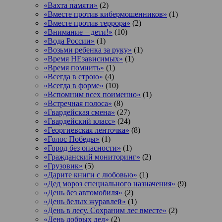
«Вахта памяти»
(2)
«Вместе против кибермошенников»
(1)
«Вместе против террора»
(2)
«Внимание – дети!»
(10)
«Вода России»
(1)
«Возьми ребенка за руку»
(1)
«Время НЕзависимых»
(1)
«Время помнить»
(1)
«Всегда в строю»
(4)
«Всегда в форме»
(10)
«Вспомним всех поименно»
(1)
«Встречная полоса»
(8)
«Гвардейская смена»
(27)
«Гвардейский класс»
(24)
«Георгиевская ленточка»
(8)
«Голос Победы»
(1)
«Город без опасности»
(1)
«Гражданский мониторинг»
(2)
«Грузовик»
(5)
«Дарите книги с любовью»
(1)
«Дед мороз специального назначения»
(9)
«День без автомобиля»
(2)
«День белых журавлей»
(1)
«День в лесу. Сохраним лес вместе»
(2)
«День добрых дел»
(2)