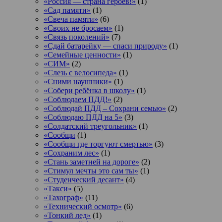
«Россия — страна героев!»
(1)
«Сад памяти»
(1)
«Свеча памяти»
(6)
«Своих не бросаем»
(1)
«Связь поколений»
(7)
«Сдай батарейку — спаси природу»
(1)
«Семейные ценности»
(1)
«СИМ»
(2)
«Слезь с велосипеда»
(1)
«Сними наушники»
(1)
«Собери ребёнка в школу»
(1)
«Соблюдаем ПДД!»
(2)
«Соблюдай ПДД – Сохрани семью»
(2)
«Соблюдаю ПДД на 5»
(3)
«Солдатский треугольник»
(1)
«Сообщи
(1)
«Сообщи где торгуют смертью»
(3)
«Сохраним лес»
(1)
«Стань заметней на дороге»
(2)
«Стимул мечты это сам ты»
(1)
«Студенческий десант»
(4)
«Такси»
(5)
«Тахограф»
(11)
«Технический осмотр»
(6)
«Тонкий лед»
(1)