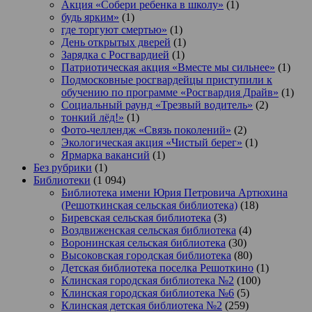
Акция «Собери ребенка в школу»
(1)
будь ярким»
(1)
где торгуют смертью»
(1)
День открытых дверей
(1)
Зарядка с Росгвардией
(1)
Патриотическая акция «Вместе мы сильнее»
(1)
Подмосковные росгвардейцы приступили к
обучению по программе «Росгвардия Драйв»
(1)
Социальный раунд «Трезвый водитель»
(2)
тонкий лёд!»
(1)
Фото-челлендж «Связь поколений»
(2)
Экологическая акция «Чистый берег»
(1)
Ярмарка вакансий
(1)
Без рубрики
(1)
Библиотеки
(1 094)
Библиотека имени Юрия Петровича Артюхина
(Решоткинская сельская библиотека)
(18)
Биревская сельская библиотека
(3)
Воздвиженская сельская библиотека
(4)
Воронинская сельская библиотека
(30)
Высоковская городская библиотека
(80)
Детская библиотека поселка Решоткино
(1)
Клинская городская библиотека №2
(100)
Клинская городская библиотека №6
(5)
Клинская детская библиотека №2
(259)