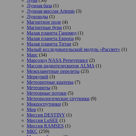
Луна
(56)
Лунная база
(1)
Лунная миссия Artemis
(3)
Луноходы
(1)
Магнитное поле
(4)
Магнитные бури
(11)
Малая планета Ганимед
(1)
Малая планета Европа
(6)
Малая планета Титан
(2)
Малый исследовательский модуль «Рассвет»
(1)
Марс
(34)
Марсоход NASA Perseverance
(2)
Массив радиотелескопов ALMA
(1)
Межпланетные перелеты
(23)
Меркурий
(3)
Метеоритные кратеры
(7)
Метеориты
(3)
Метеорные потоки
(5)
Метеорологические спутники
(9)
Микроспутники
(3)
Мир
(1)
Миссия DESTINY
(1)
Миссия LuSEE
(1)
Миссия RAMSES
(1)
МКС
(259)