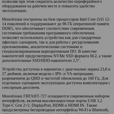
позволяя при этом сократить количество периферийного
оборудования на рабочем месте и повысить удобство
эксплуатации.
Моноблоки построены на базе процессоров Intel Core i3/i5 12-
14 поколений и поддерживают до 96 ГБ оперативной памяти
DDR5, что обеспечивает соответствие современным
системным требованиям программного обеспечения.
позволяет использовать устройства как для стандартных
офисных сценариев, так и для работы с ресурсоемкими
приложениями, аналитическими системами и
специализированным корпоративным ПО. В качестве
накопителей предусмотрены NVMe SSD формата M.2, а также
дополнительные SSD/HDD-накопители 2.5″.
Устройства доступны в вариантах с диагональю экрана 23,8 и
27 дюймов, включая модели с IPS- и VA-матрицами,
разрешением до QHD и частотой обновления до 160 Гц. Для
отдельных сценариев эксплуатации доступна комплектация с
сенсорным дисплеем.
Моноблоки ГИГАНТ-727 оснащаются современным набором
интерфейсов, включая высокоскоростные порты USB 3.2
Type-C Gen 2×2, DisplayPort, HDMI и HDMI IN. Также
предусмотрены беспроводные интерфейсы Wi-Fi и Bluetooth,