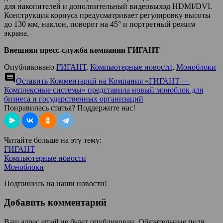
для накопителей и дополнительный видеовыход HDMI/DVI.
Конструкция корпуса предусматривает регулировку высоты
до 130 мм, наклон, поворот на 45° и портретный режим
экрана.
Внешняя пресс-служба компании ГИГАНТ
Опубликовано
ГИГАНТ
,
Компьютерные новости
,
Моноблоки
comment
Оставить Комментарий
на Компания «ГИГАНТ —
Комплексные системы» представила новый моноблок для
бизнеса и государственных организаций
Понравилась статья? Поддержите нас!
Читайте больше на эту тему:
ГИГАНТ
Компьютерные новости
Моноблоки
Подпишись на наши новости!
Добавить комментарий
Ваш адрес email не будет опубликован.
Обязательные поля