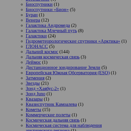
Биоспутники
(1)
Биоспутники «Бион»
(5)
Буран
(1)
Венера
(12)
Галактика Андромеда
(2)
Галактика Млечный путь
(8)
Галактики
(24)
Гидрометеорологические спутники «Арктика»
(1)
ГЛОНАСС
(5)
Дальний космос
(144)
Дальняя космическая связь
(3)
Деймос
(1)
Дистанционное зондирование Земли
(5)
Европейская Южная Обсерватория (ESO)
(1)
Затмения
(2)
Звезды
(21)
Зонд «Хаябус-2»
(1)
Зонд Juno
(1)
Квазары
(1)
Квазиспутник Камоалева
(1)
Кометы
(15)
Коммерческие полеты
(1)
Космическая дальняя связь
(1)
Космическая система для наблюдения
арктического региона
(1)