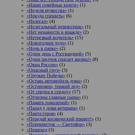
«Наши семейные книги»
(1)
«Неделя мужества»
(1)
«Некуда спешить»
(6)
«Нелегал»
(4)
«Нелегальный перевозчик»
(1)
«Нет ненависти и вражде»
(2)
«Нетрезвый водитель»
(15)
«Новогоднее чудо»
(1)
«Ночь в парке»
(2)
«Один день с Росгвардией»
(5)
«Один щелчок спасает жизнь!»
(8)
«Окна России»
(1)
«Опасный груз»
(3)
«Оружие Победы»
(1)
«Оставь автомобиль дома»
(1)
«Осторожно, тонкий лед»
(2)
«От сердца к сердцу»
(17)
«Отчизны славные сыны»
(1)
«Память поколений»
(1)
«Парад у дома ветерана»
(1)
«Парта героя»
(4)
«Передай космический привет!»
(1)
«Перекресток — Светофор»
(3)
«Пешеход
(3)