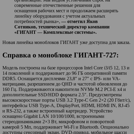
современные отечественные решения для
оснащения рабочих мест и продолжаем расширять
линейку оборудования с учетом актуальных
потребностей рынка»,
— отметил Яков
Сотников, технический директор компании
«ГИГАНТ — Комплексные системы».
Новая линейка моноблоков ГИГАНТ уже доступна для заказа.
Справка о моноблоке ГИГАНТ-727:
Модель построена на базе процессоров Intel Core i3/i5 12, 13 и
14 поколений и поддерживает до 96 ГБ оперативной памяти
DDR5. Оснащается дисплеями 23,8″ и 27″ с IPS- или VA-
матрицами, разрешением до QHD и частотой обновления до
160 Гц. Поддерживаются накопители NVMe M.2 PCI-E x4 и
дополнительные SSD/HDD формата 2.5″. Предусмотрены
высокоскоростные порты USB 3.2 Type-C Gen 2×2 (20 Гбит/с),
интерфейсы USB Type-A, DisplayPort, HDMI, HDMI IN, RJ-45
и RS-232, а также встроенный картридер. Устройство
оснащено Gigabit LAN 10/100/1000, встроенными
стереодинамиками 2×3 Вт, микрофоном и поворотной
камерой 5 Мп, поддерживает Wi-Fi и Bluetooth. Опционально
доступны сенсорный экран, DVD-привод, мобильное шасси