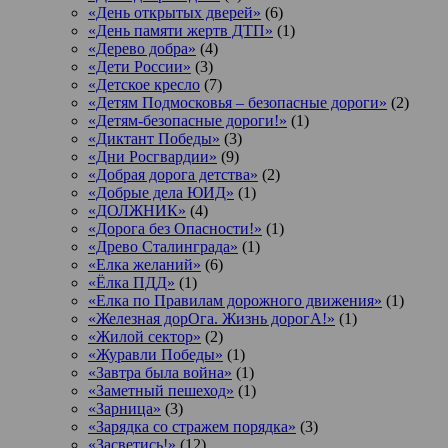
«День открытых дверей»
(6)
«День памяти жертв ДТП»
(1)
«Дерево добра»
(4)
«Дети России»
(3)
«Детское кресло
(7)
«Детям Подмосковья – безопасные дороги»
(2)
«Детям-безопасные дороги!»
(1)
«Диктант Победы»
(3)
«Дни Росгвардии»
(9)
«Добрая дорога детства»
(2)
«Добрые дела ЮИД»
(1)
«ДОЛЖНИК»
(4)
«Дорога без Опасности!»
(1)
«Древо Сталинграда»
(1)
«Елка желаний»
(6)
«Ёлка ПДД»
(1)
«Елка по Правилам дорожного движения»
(1)
«Железная дорОга. Жизнь дорогА!»
(1)
«Жилой сектор»
(2)
«Журавли Победы»
(1)
«Завтра была война»
(1)
«Заметный пешеход»
(1)
«Зарница»
(3)
«Зарядка со стражем порядка»
(3)
«Засветись!»
(12)