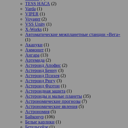
TESS НАСА
(2)
Varda
(1)
VIPER
(1)
Voyager
(2)
VSS Unity
(1)
X-Works
(1)
Автоматические межпланетные станции «Вега»
(1)
Акацуки
(1)
Аммонит
(1)
Ангара
(13)
Артемида
(2)
Астероид Апофис
(2)
Астероид Бенну
(3)
Астероид Психея
(2)
Астероид Рюгу
(3)
Астероид Фаэтон
(1)
Астероидная защита
(1)
Астероиды и малые планеты
(35)
Астрономические прогнозы
(7)
Астрономические явления
(5)
Астрономия
(5)
Байконур
(106)
Белые карлики
(1)
Бетельгейзе
(1)