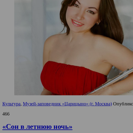
Культура
,
Музей-заповедник «Царицыно» (г. Москва)
Опублик
466
«Сон в летнюю ночь»