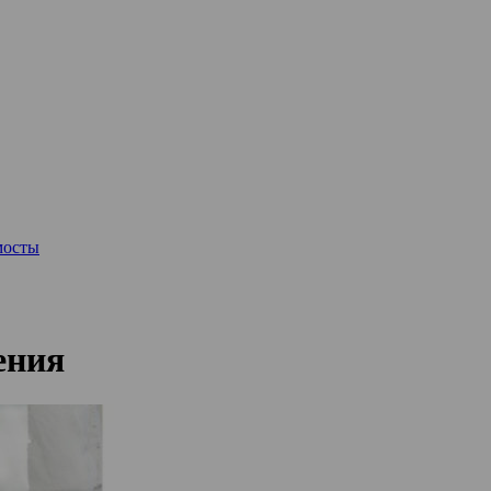
мосты
ения