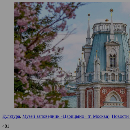
Культура
,
Музей-заповедник «Царицыно» (г. Москва)
,
Новости 
481