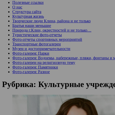
Полезные ссылки
О нас
Структура сайта
Культурная жизнь
Творческие люди Клина, района и не только
Братья наши меньшие
Природа г.Клин, окрестностей и не только…
Туристические фото-отчеты
Фото-отчеты спортивных мероприятий
Транспортные фотогалереи
Музеи и достопримечательности
Фото-галерея: Парки
Фото-галерея: Водоемы, набережные, пляжи, фонтаны и 
Фото-галереи на религиозную тему
Фото-галерея: Памятники
Фото-галерея: Разное
Рубрика:
Культурные учрежд