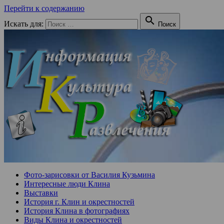
Перейти к содержанию

Искать для:
Поиск
Фото-зарисовки от Василия Кузьмина
Интересные люди Клина
Выставки
История г. Клин и окрестностей
История Клина в фотографиях
Виды Клина и окрестностей