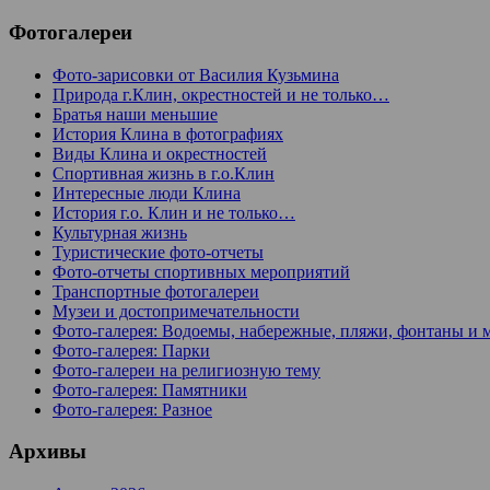
Фотогалереи
Фото-зарисовки от Василия Кузьмина
Природа г.Клин, окрестностей и не только…
Братья наши меньшие
История Клина в фотографиях
Виды Клина и окрестностей
Спортивная жизнь в г.о.Клин
Интересные люди Клина
История г.о. Клин и не только…
Культурная жизнь
Туристические фото-отчеты
Фото-отчеты спортивных мероприятий
Транспортные фотогалереи
Музеи и достопримечательности
Фото-галерея: Водоемы, набережные, пляжи, фонтаны и 
Фото-галерея: Парки
Фото-галереи на религиозную тему
Фото-галерея: Памятники
Фото-галерея: Разное
Архивы