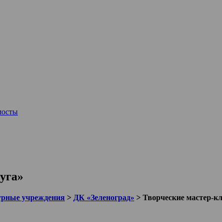
мосты
уга»
урные учреждения
>
ДК «Зеленоград»
>
Творческие мастер-кл