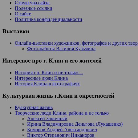
Структура сайта
Полезные ссылки
О сайте
Политика конфиденциальности
Выставки
Онлайн-выставки художников, фотографов и других тво
Фото-работы Василия Кузьмина
Интерсное про г. Клин и его жителей
История г.о. Клин и не только…
Интересные люди Клина
История Клина в фотографиях
Культурная жизнь г.Клин и окрестностей
Культурная жизнь
Творческие люди Клина, района и не только
Алексей Заричный
Ирина Владимировна Деньгова (Лукашенко)
Комаров Андрей Александрович
Виктор Степанович Никаноров