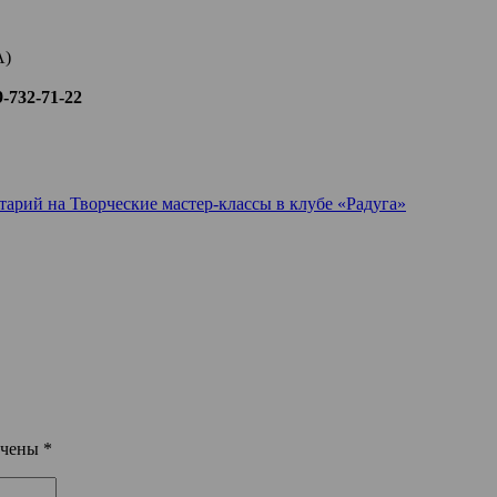
А)
-732-71-22
тарий
на Творческие мастер-классы в клубе «Радуга»
ечены
*