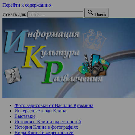
Перейти к содержанию

Искать для:
Поиск
Фото-зарисовки от Василия Кузьмина
Интересные люди Клина
Выставки
История г. Клин и окрестностей
История Клина в фотографиях
Виды Клина и окрестностей