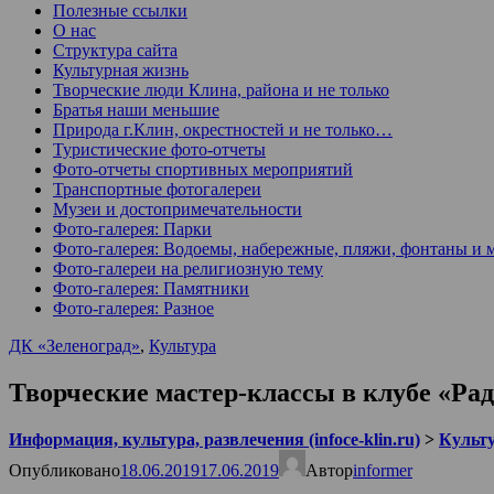
Полезные ссылки
О нас
Структура сайта
Культурная жизнь
Творческие люди Клина, района и не только
Братья наши меньшие
Природа г.Клин, окрестностей и не только…
Туристические фото-отчеты
Фото-отчеты спортивных мероприятий
Транспортные фотогалереи
Музеи и достопримечательности
Фото-галерея: Парки
Фото-галерея: Водоемы, набережные, пляжи, фонтаны и 
Фото-галереи на религиозную тему
Фото-галерея: Памятники
Фото-галерея: Разное
ДК «Зеленоград»
,
Культура
Творческие мастер-классы в клубе «Рад
Информация, культура, развлечения (infoce-klin.ru)
>
Культ
Опубликовано
18.06.2019
17.06.2019
Автор
informer