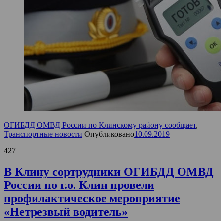
ОГИБДД ОМВД России по Клинскому району сообщает
,
Транспортные новости
Опубликовано
10.09.2019
427
В Клину сортрудники ОГИБДД ОМВД
России по г.о. Клин провели
профилактическое мероприятие
«Нетрезвый водитель»