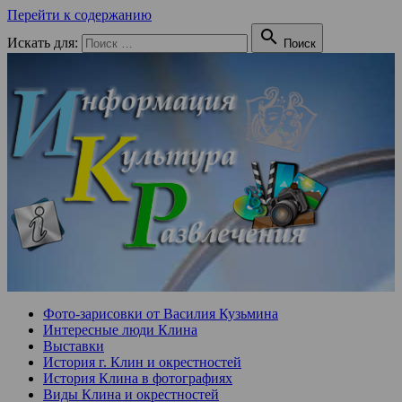
Перейти к содержанию

Искать для:
Поиск
Фото-зарисовки от Василия Кузьмина
Интересные люди Клина
Выставки
История г. Клин и окрестностей
История Клина в фотографиях
Виды Клина и окрестностей