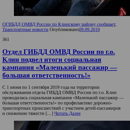
ОГИБДД ОМВД России по Клинскому району сообщает
,
Транспортные новости
Опубликовано
09.09.2019
361
Отдел ГИБДД ОМВД России по г.о.
Клин подвел итоги социальная
кампания «Маленький пассажир —
большая ответственность!»
С 1 июня по 1 сентября 2019 года на территории
обслуживания отдела ГИБДД ОМВД России по г.о. Клин
проводилась социальная кампания «Маленький пассажир —
большая ответственность!» по профилактике дорожно-
транспортных происшествий с участием детей-пассажиров
и снижению тяжести […]
Читать Далее