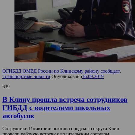
ОГИБДД ОМВД России по Клинскому району сообщает
,
Транспортные новости
Опубликовано
16.09.2019
639
В Клину прошла встреча сотрудников
ГИБДД с водителями школьных
автобусов
Сотрудники Госавтоинспекции городского округа Клин
провели рабочую встречу с водительским составом