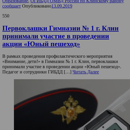
Образование
,
ОГИБДД ОМВД России по Клинскому району
сообщает
Опубликовано
13.09.2019
550
Первоклашки Гимназии № 1 г. Клин
принимали участие в проведении
акции «Юный пешеход»
В рамках проведения профилактического мероприятия
«Внимание, дети!» в Гимназии № 1 г. Клин, первоклашки
принимали участие в проведении акции «Юный пешеход».
Педагог и сотрудники ГИБДД […]
Читать Далее