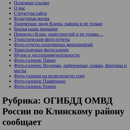
Полезные ссылки
О нас
Структура сайта
Культурная жизнь
Творческие люди Клина, района и не только
Братья наши меньшие
Природа г.Клин, окрестностей и не только…
Туристические фото-отчеты
Фото-отчеты спортивных мероприятий
Транспортные фотогалереи
Музеи и достопримечательности
Фото-галерея: Парки
Фото-галерея: Водоемы, набережные, пляжи, фонтаны и
мосты
Фото-галереи на религиозную тему
Фото-галерея: Памятники
Фото-галерея: Разное
Рубрика:
ОГИБДД ОМВД
России по Клинскому району
сообщает