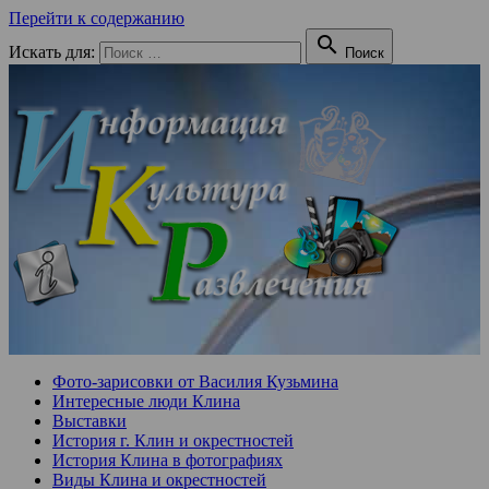
Перейти к содержанию

Искать для:
Поиск
Фото-зарисовки от Василия Кузьмина
Интересные люди Клина
Выставки
История г. Клин и окрестностей
История Клина в фотографиях
Виды Клина и окрестностей