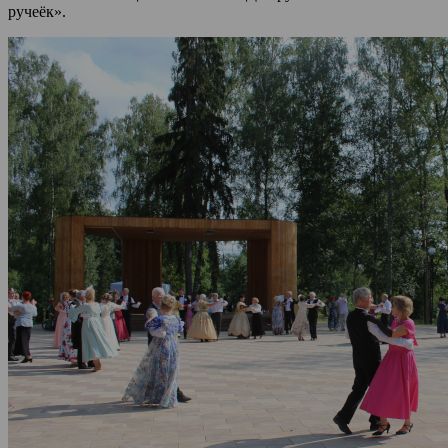
ручеёк».