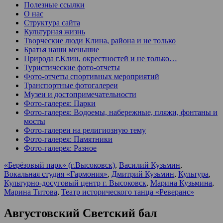
Полезные ссылки
О нас
Структура сайта
Культурная жизнь
Творческие люди Клина, района и не только
Братья наши меньшие
Природа г.Клин, окрестностей и не только…
Туристические фото-отчеты
Фото-отчеты спортивных мероприятий
Транспортные фотогалереи
Музеи и достопримечательности
Фото-галерея: Парки
Фото-галерея: Водоемы, набережные, пляжи, фонтаны и
мосты
Фото-галереи на религиозную тему
Фото-галерея: Памятники
Фото-галерея: Разное
«Берёзовый парк» (г.Высоковск)
,
Василий Кузьмин
,
Вокальная студия «Гармония»
,
Дмитрий Кузьмин
,
Культура
,
Культурно-досуговый центр г. Высоковск
,
Марина Кузьмина
,
Марина Титова
,
Театр исторического танца «Реверанс»
Августовский Светский бал