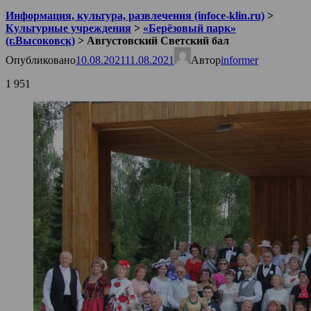
Информация, культура, развлечения (infoce-klin.ru)
>
Культурные учреждения
>
«Берёзовый парк»
(г.Высоковск)
>
Августовский Светский бал
Опубликовано
10.08.2021
11.08.2021
Автор
informer
1 951