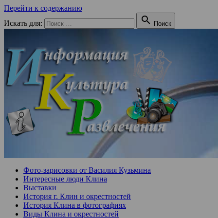
Перейти к содержанию

Искать для:
Поиск
Фото-зарисовки от Василия Кузьмина
Интересные люди Клина
Выставки
История г. Клин и окрестностей
История Клина в фотографиях
Виды Клина и окрестностей