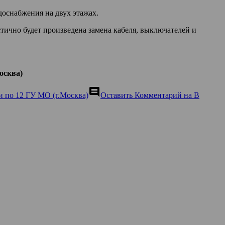
доснабжения на двух этажах.
стично будет произведена замена кабеля, выключателей и
осква)
comment
по 12 ГУ МО (г.Москва)
Оставить Комментарий
на В