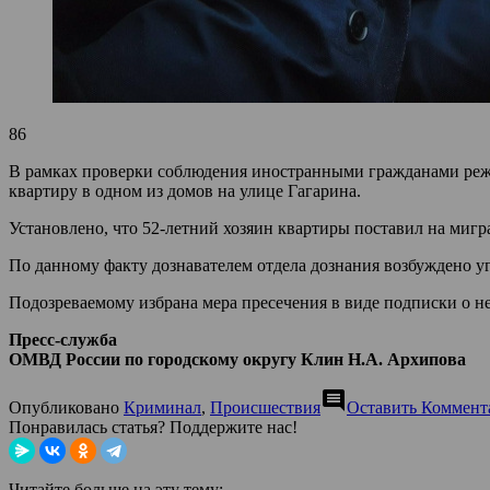
86
В рамках проверки соблюдения иностранными гражданами реж
квартиру в одном из домов на улице Гагарина.
Установлено, что 52-летний хозяин квартиры поставил на миг
По данному факту дознавателем отдела дознания возбуждено уг
Подозреваемому избрана мера пресечения в виде подписки о н
Пресс-служба
ОМВД России по городскому округу Клин Н.А. Архипова
comment
Опубликовано
Криминал
,
Происшествия
Оставить Коммент
Понравилась статья? Поддержите нас!
Читайте больше на эту тему: