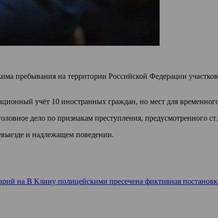
има пребывания на территории Российской Федерации участко
рационный учёт 10 иностранных граждан, но мест для временног
оловное дело по признакам преступления, предусмотренного ст.
евыезде и надлежащем поведении.
арий
на В Клину полицейскими пресечена фиктивная постановк