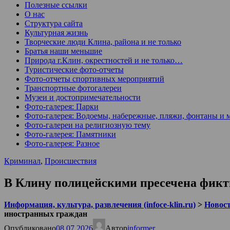
Полезные ссылки
О нас
Структура сайта
Культурная жизнь
Творческие люди Клина, района и не только
Братья наши меньшие
Природа г.Клин, окрестностей и не только…
Туристические фото-отчеты
Фото-отчеты спортивных мероприятий
Транспортные фотогалереи
Музеи и достопримечательности
Фото-галерея: Парки
Фото-галерея: Водоемы, набережные, пляжи, фонтаны и 
Фото-галереи на религиозную тему
Фото-галерея: Памятники
Фото-галерея: Разное
Криминал
,
Происшествия
В Клину полицейскими пресечена фикт
Информация, культура, развлечения (infoce-klin.ru)
>
Новости
иностранных граждан
Опубликовано
08.07.2026
Автор
informer