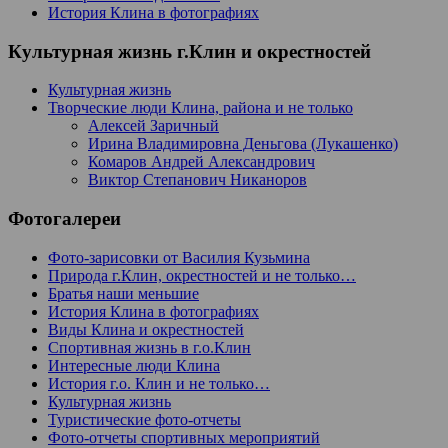
История Клина в фотографиях
Культурная жизнь г.Клин и окрестностей
Культурная жизнь
Творческие люди Клина, района и не только
Алексей Заричный
Ирина Владимировна Деньгова (Лукашенко)
Комаров Андрей Александрович
Виктор Степанович Никаноров
Фотогалереи
Фото-зарисовки от Василия Кузьмина
Природа г.Клин, окрестностей и не только…
Братья наши меньшие
История Клина в фотографиях
Виды Клина и окрестностей
Спортивная жизнь в г.о.Клин
Интересные люди Клина
История г.о. Клин и не только…
Культурная жизнь
Туристические фото-отчеты
Фото-отчеты спортивных мероприятий