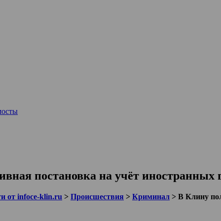
мосты
ивная постановка на учёт иностранных 
 от infoce-klin.ru
>
Происшествия
>
Криминал
>
В Клину по