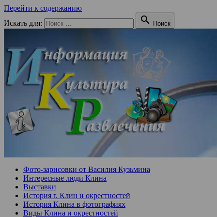
Перейти к содержанию

Искать для:
Поиск
Фото-зарисовки от Василия Кузьмина
Интересные люди Клина
Выставки
История г. Клин и окрестностей
История Клина в фотографиях
Виды Клина и окрестностей