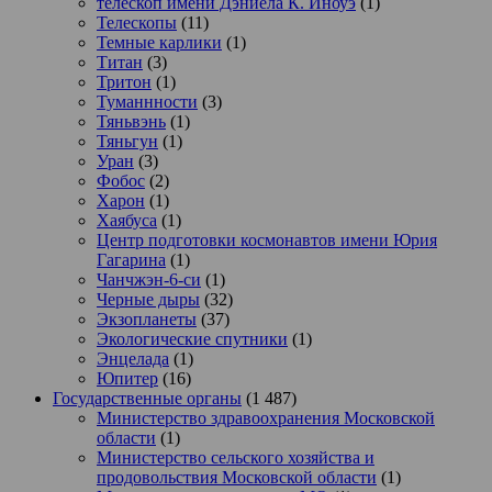
телескоп имени Дэниела К. Иноуэ
(1)
Телескопы
(11)
Темные карлики
(1)
Титан
(3)
Тритон
(1)
Туманнности
(3)
Тяньвэнь
(1)
Тяньгун
(1)
Уран
(3)
Фобос
(2)
Харон
(1)
Хаябуса
(1)
Центр подготовки космонавтов имени Юрия
Гагарина
(1)
Чанчжэн-6-си
(1)
Черные дыры
(32)
Экзопланеты
(37)
Экологические спутники
(1)
Энцелада
(1)
Юпитер
(16)
Государственные органы
(1 487)
Министерство здравоохранения Московской
области
(1)
Министерство сельского хозяйства и
продовольствия Московской области
(1)