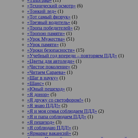
«Тахограф»
(11)
«Технический осмотр»
(6)
«Тонкий лед»
(1)
«Тот самый физрук»
(1)
«Трезвый водитель»
(4)
«Тропа победителей»
(2)
«Тропою памяти»
(1)
«Урок Мужества»
(51)
«Урок памяти»
(1)
«Уроки безопасности»
(15)
«Учебный год впереди – повторяем ПДД»
(1)
«Цветы для автоледи»
(1)
«Чистое поколение»
(2)
«Читаем Сараева»
(1)
«Шаг в науку»
(1)
«Шанс»
(1)
«Юный пешеход»
(1)
«Я донор»
(5)
«Я дружу со светофором!»
(1)
«Я знаю ПДД!»
(2)
«Я и моя семья соблюдаем ПДД»
(2)
«Я и папа соблюдаем ПДД»
(1)
«Я пешеход»
(3)
«Я соблюдаю ПДД!»
(1)
«Ярмарке вакансий»
(2)