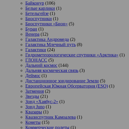
Байконур
(106)
Белые карлики
(1)
Бетельгейзе
(1)
Биоспутники
(1)
Биоспутники «Бион»
(5)
Буран
(1)
Венера
(12)
Галактика Андромеда
(2)
Галактика Млечный путь
(8)
Галактики
(24)
Гидрометеорологические спутники «Арктика»
(1)
ГЛОНАСС
(5)
Дальний космос
(144)
Дальняя космическая связь
(3)
Деймос
(1)
Дистанционное зондирование Земли
(5)
Европейская Южная Обсерватория (ESO)
(1)
Затмения
(2)
Звезды
(21)
Зонд «Хаябус-2»
(1)
Зонд Juno
(1)
Квазары
(1)
Квазиспутник Камоалева
(1)
Кометы
(15)
Коммерческие полеты
(1)