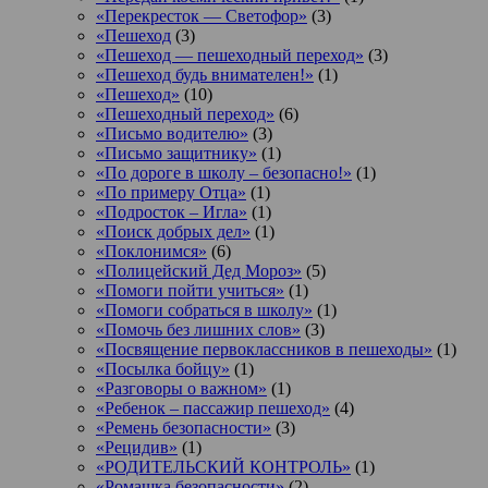
«Перекресток — Светофор»
(3)
«Пешеход
(3)
«Пешеход — пешеходный переход»
(3)
«Пешеход будь внимателен!»
(1)
«Пешеход»
(10)
«Пешеходный переход»
(6)
«Письмо водителю»
(3)
«Письмо защитнику»
(1)
«По дороге в школу – безопасно!»
(1)
«По примеру Отца»
(1)
«Подросток ‒ Игла»
(1)
«Поиск добрых дел»
(1)
«Поклонимся»
(6)
«Полицейский Дед Мороз»
(5)
«Помоги пойти учиться»
(1)
«Помоги собраться в школу»
(1)
«Помочь без лишних слов»
(3)
«Посвящение первоклассников в пешеходы»
(1)
«Посылка бойцу»
(1)
«Разговоры о важном»
(1)
«Ребенок – пассажир пешеход»
(4)
«Ремень безопасности»
(3)
«Рецидив»
(1)
«РОДИТЕЛЬСКИЙ КОНТРОЛЬ»
(1)
«Ромашка безопасности»
(2)