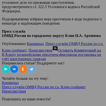
уголовное дело по признакам преступления,
предусмотренного ст. 322.3 Уголовного кодекса Российской
Федерации.
Подозреваемому избрана мера пресечения в виде подписки о
невыезде и надлежащем поведении.
Пресс-служба
ОМВД России по городскому округу Клин Н.А. Архипова
Опубликовано
Криминал
,
Пресс-служба ОМВД России по г.о.
comment
Клин сообщает
,
Происшествия
Оставить Комментарий
на
В Клину полицейскими пресечена фиктивная постановка на
учёт иностранных граждан
Понравилась статья? Поддержите нас!
Читайте больше на эту тему:
Криминал
Пресс-служба ОМВД России по г.о. Клин сообщает
Происшествия
Подпишись на наши новости!