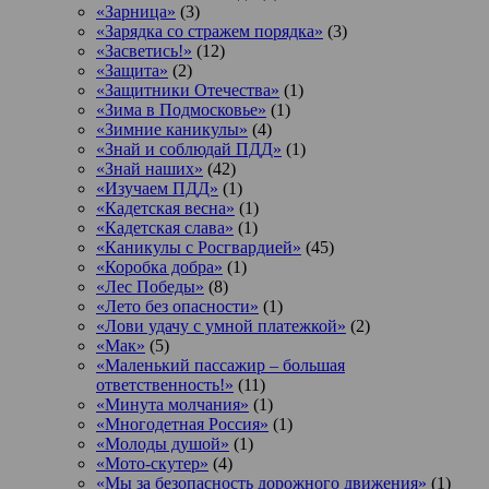
«Зарница»
(3)
«Зарядка со стражем порядка»
(3)
«Засветись!»
(12)
«Защита»
(2)
«Защитники Отечества»
(1)
«Зима в Подмосковье»
(1)
«Зимние каникулы»
(4)
«Знай и соблюдай ПДД»
(1)
«Знай наших»
(42)
«Изучаем ПДД»
(1)
«Кадетская весна»
(1)
«Кадетская слава»
(1)
«Каникулы с Росгвардией»
(45)
«Коробка добра»
(1)
«Лес Победы»
(8)
«Лето без опасности»
(1)
«Лови удачу с умной платежкой»
(2)
«Мак»
(5)
«Маленький пассажир – большая
ответственность!»
(11)
«Минута молчания»
(1)
«Многодетная Россия»
(1)
«Молоды душой»
(1)
«Мото-скутер»
(4)
«Мы за безопасность дорожного движения»
(1)