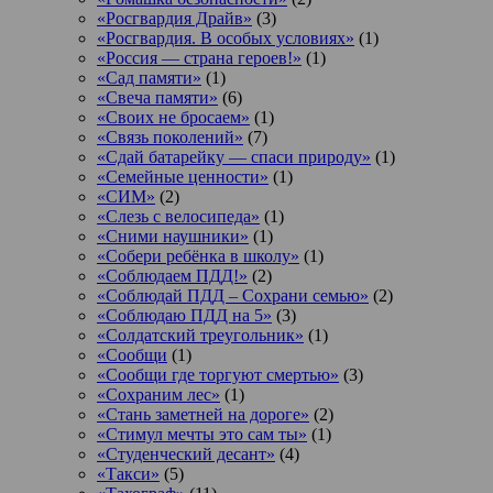
«Росгвардия Драйв»
(3)
«Росгвардия. В особых условиях»
(1)
«Россия — страна героев!»
(1)
«Сад памяти»
(1)
«Свеча памяти»
(6)
«Своих не бросаем»
(1)
«Связь поколений»
(7)
«Сдай батарейку — спаси природу»
(1)
«Семейные ценности»
(1)
«СИМ»
(2)
«Слезь с велосипеда»
(1)
«Сними наушники»
(1)
«Собери ребёнка в школу»
(1)
«Соблюдаем ПДД!»
(2)
«Соблюдай ПДД – Сохрани семью»
(2)
«Соблюдаю ПДД на 5»
(3)
«Солдатский треугольник»
(1)
«Сообщи
(1)
«Сообщи где торгуют смертью»
(3)
«Сохраним лес»
(1)
«Стань заметней на дороге»
(2)
«Стимул мечты это сам ты»
(1)
«Студенческий десант»
(4)
«Такси»
(5)