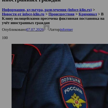
Информация, культура, развлечения (infoce-klin.ru)
>
Новости от infoce-klin.ru
>
Происшествия
>
Криминал
>
В
Клину полицейскими пресечена фиктивная постановка на
учёт иностранных граждан
Опубликовано
07.07.2026
Автор
informer
100