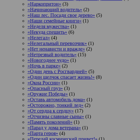
«Наркопритон»
(3)
«Начинающий водитель»
(2)
«Наш лес. Посади свое дерево»
(5)
«Наши семейные книги»
(1)
«Неделя мужества»
(1)
«Некуда спешить»
(6)
«Нелегал»
(4)
«Нелегальный перевозчик»
(1)
«Нет ненависти и вражде»
(2)
«Нетрезвый водитель»
(15)
«Новогоднее чудо»
(1)
«Ночь в парке»
(2)
«Один день с Росгвардией»
(5)
«Один щелчок спасает жизнь!»
(8)
«Окна России»
(1)
«Опасный груз»
(3)
«Оружие Победы»
(1)
«Оставь автомобиль дома»
(1)
«Осторожно, тонкий лед»
(2)
«От сердца к сердцу»
(17)
«Отчизны славные сыны»
(1)
«Память поколений»
(1)
«Парад у дома ветерана»
(1)
«Парта героя»
(4)
«Передай космический привет!»
(1)