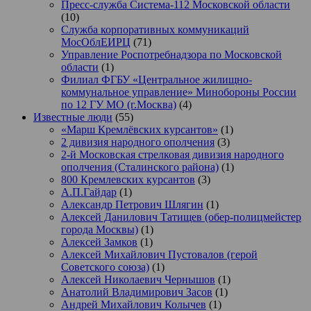
Пресс-служба Система-112 Московской области
(10)
Служба корпоративных коммуникаций
МосОблЕИРЦ
(71)
Управление Роспотребнадзора по Московской
области
(1)
Филиал ФГБУ «Центральное жилищно-
коммунальное управление» Минобороны России
по 12 ГУ МО (г.Москва)
(4)
Известные люди
(55)
«Марш Кремлёвских курсантов»
(1)
2 дивизия народного ополчения
(3)
2-й Московская стрелковая дивизия народного
ополчения (Сталинского района)
(1)
800 Кремлевских курсантов
(3)
А.П.Гайдар
(1)
Александр Петрович Шлягин
(1)
Алексей Данилович Татищев (обер-полицмейстер
города Москвы)
(1)
Алексей Замков
(1)
Алексей Михайлович Пустовалов (герой
Советского союза)
(1)
Алексей Николаевич Чернышов
(1)
Анатолий Владимирович Засов
(1)
Андрей Михайлович Колычев
(1)