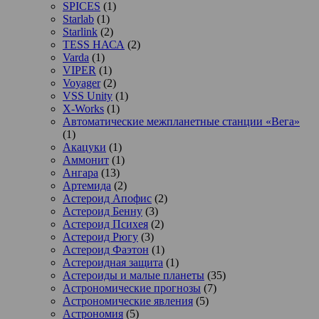
SPICES
(1)
Starlab
(1)
Starlink
(2)
TESS НАСА
(2)
Varda
(1)
VIPER
(1)
Voyager
(2)
VSS Unity
(1)
X-Works
(1)
Автоматические межпланетные станции «Вега»
(1)
Акацуки
(1)
Аммонит
(1)
Ангара
(13)
Артемида
(2)
Астероид Апофис
(2)
Астероид Бенну
(3)
Астероид Психея
(2)
Астероид Рюгу
(3)
Астероид Фаэтон
(1)
Астероидная защита
(1)
Астероиды и малые планеты
(35)
Астрономические прогнозы
(7)
Астрономические явления
(5)
Астрономия
(5)