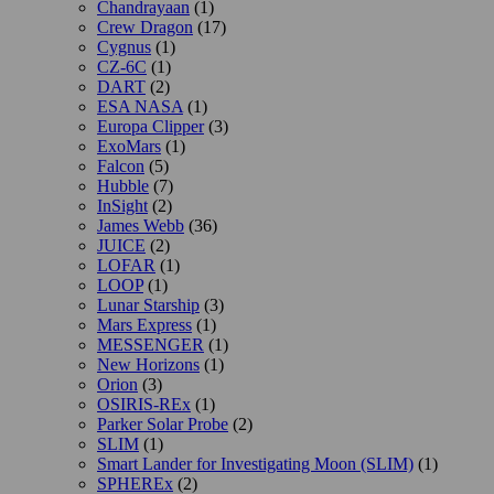
Chandrayaan
(1)
Crew Dragon
(17)
Cygnus
(1)
CZ-6C
(1)
DART
(2)
ESA NASA
(1)
Europa Clipper
(3)
ExoMars
(1)
Falcon
(5)
Hubble
(7)
InSight
(2)
James Webb
(36)
JUICE
(2)
LOFAR
(1)
LOOP
(1)
Lunar Starship
(3)
Mars Express
(1)
MESSENGER
(1)
New Horizons
(1)
Orion
(3)
OSIRIS-REx
(1)
Parker Solar Probe
(2)
SLIM
(1)
Smart Lander for Investigating Moon (SLIM)
(1)
SPHEREx
(2)