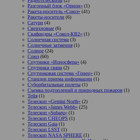
Радиотелескопы
(2)
Разгонный блок «Орион»
(1)
Ракета-носитель «Союз»
(41)
Ракеты-носители
(6)
Сатурн
(4)
Сверхновые
(6)
Скафандры «Сокол-КВ2»
(1)
Солнечная система
(3)
Солнечные затмения
(1)
Солнце
(24)
Союз
(60)
Спутники «Ионосфера»
(4)
Спутники связи
(2)
Спутниковая система «Гонец»
(1)
Станции приема информации
(1)
Суборбитальные полеты
(1)
Съемка подтоплений и природных пожаров
(1)
Тейя
(1)
Телескоп «Gemini North»
(2)
Телескоп «James Webb»
(25)
Телескоп «Subaru»
(1)
Телескоп CHEOPS
(1)
Телескоп Gaia
(1)
Телескоп LSST
(1)
Телескоп NASA SPHERE
(1)