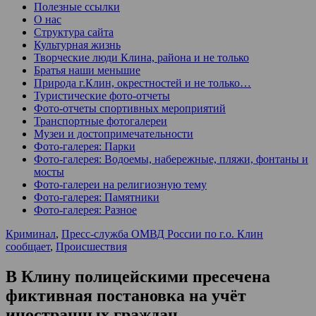
Полезные ссылки
О нас
Структура сайта
Культурная жизнь
Творческие люди Клина, района и не только
Братья наши меньшие
Природа г.Клин, окрестностей и не только…
Туристические фото-отчеты
Фото-отчеты спортивных мероприятий
Транспортные фотогалереи
Музеи и достопримечательности
Фото-галерея: Парки
Фото-галерея: Водоемы, набережные, пляжи, фонтаны и
мосты
Фото-галереи на религиозную тему
Фото-галерея: Памятники
Фото-галерея: Разное
Криминал
,
Пресс-служба ОМВД России по г.о. Клин
сообщает
,
Происшествия
В Клину полицейскими пресечена
фиктивная постановка на учёт
иностранных граждан