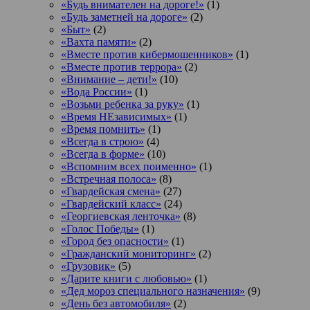
«Будь внимателен на дороге!»
(1)
«Будь заметней на дороге»
(2)
«Быт»
(2)
«Вахта памяти»
(2)
«Вместе против кибермошенников»
(1)
«Вместе против террора»
(2)
«Внимание – дети!»
(10)
«Вода России»
(1)
«Возьми ребенка за руку»
(1)
«Время НЕзависимых»
(1)
«Время помнить»
(1)
«Всегда в строю»
(4)
«Всегда в форме»
(10)
«Вспомним всех поименно»
(1)
«Встречная полоса»
(8)
«Гвардейская смена»
(27)
«Гвардейский класс»
(24)
«Георгиевская ленточка»
(8)
«Голос Победы»
(1)
«Город без опасности»
(1)
«Гражданский мониторинг»
(2)
«Грузовик»
(5)
«Дарите книги с любовью»
(1)
«Дед мороз специального назначения»
(9)
«День без автомобиля»
(2)