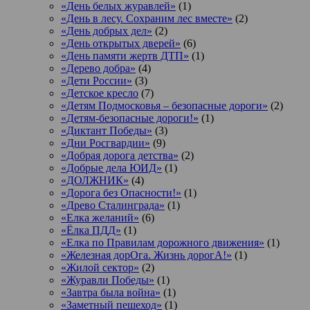
«День белых журавлей»
(1)
«День в лесу. Сохраним лес вместе»
(2)
«День добрых дел»
(2)
«День открытых дверей»
(6)
«День памяти жертв ДТП»
(1)
«Дерево добра»
(4)
«Дети России»
(3)
«Детское кресло
(7)
«Детям Подмосковья – безопасные дороги»
(2)
«Детям-безопасные дороги!»
(1)
«Диктант Победы»
(3)
«Дни Росгвардии»
(9)
«Добрая дорога детства»
(2)
«Добрые дела ЮИД»
(1)
«ДОЛЖНИК»
(4)
«Дорога без Опасности!»
(1)
«Древо Сталинграда»
(1)
«Елка желаний»
(6)
«Ёлка ПДД»
(1)
«Елка по Правилам дорожного движения»
(1)
«Железная дорОга. Жизнь дорогА!»
(1)
«Жилой сектор»
(2)
«Журавли Победы»
(1)
«Завтра была война»
(1)
«Заметный пешеход»
(1)