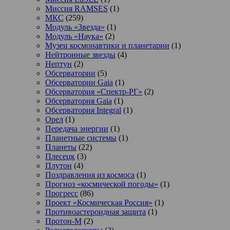
Миссия RAMSES
(1)
МКС
(259)
Модуль «Звезда»
(1)
Модуль «Наука»
(2)
Музеи космонавтики и планетарии
(1)
Нейтронные звезды
(4)
Нептун
(2)
Обсерватории
(5)
Обсерватории Gaia
(1)
Обсерватория «Спектр-РГ»
(2)
Обсерватория Gaia
(1)
Обсерватория Integral
(1)
Орел
(1)
Передача энергии
(1)
Планетные системы
(1)
Планеты
(22)
Плесецк
(3)
Плутон
(4)
Поздравления из космоса
(1)
Прогноз «космической погоды»
(1)
Прогресс
(86)
Проект «Космическая Россия»
(1)
Противоастероидная защита
(1)
Протон-М
(2)