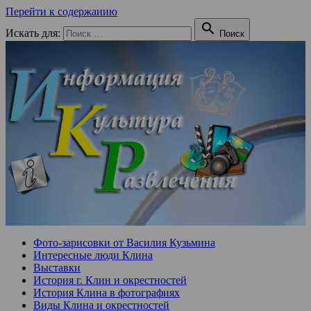
Перейти к содержанию

Искать для:
Поиск
Фото-зарисовки от Василия Кузьмина
Интересные люди Клина
Выставки
История г. Клин и окрестностей
История Клина в фотографиях
Виды Клина и окрестностей