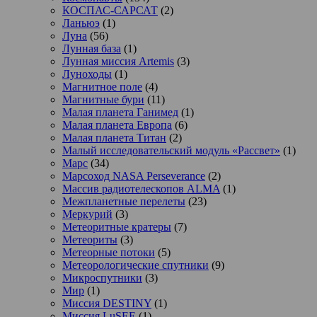
КОСПАС-САРСАТ
(2)
Ланьюэ
(1)
Луна
(56)
Лунная база
(1)
Лунная миссия Artemis
(3)
Луноходы
(1)
Магнитное поле
(4)
Магнитные бури
(11)
Малая планета Ганимед
(1)
Малая планета Европа
(6)
Малая планета Титан
(2)
Малый исследовательский модуль «Рассвет»
(1)
Марс
(34)
Марсоход NASA Perseverance
(2)
Массив радиотелескопов ALMA
(1)
Межпланетные перелеты
(23)
Меркурий
(3)
Метеоритные кратеры
(7)
Метеориты
(3)
Метеорные потоки
(5)
Метеорологические спутники
(9)
Микроспутники
(3)
Мир
(1)
Миссия DESTINY
(1)
Миссия LuSEE
(1)