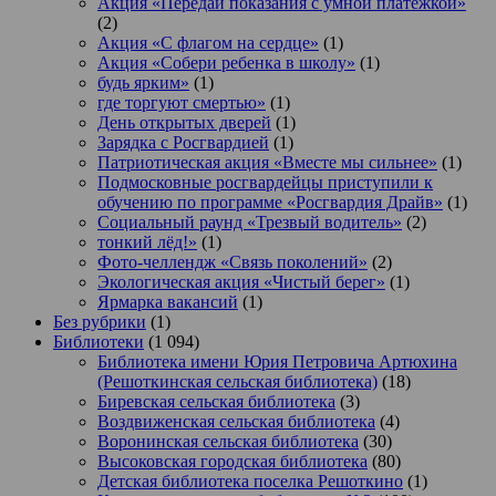
Акция «Передай показания с умной платежкой»
(2)
Акция «С флагом на сердце»
(1)
Акция «Собери ребенка в школу»
(1)
будь ярким»
(1)
где торгуют смертью»
(1)
День открытых дверей
(1)
Зарядка с Росгвардией
(1)
Патриотическая акция «Вместе мы сильнее»
(1)
Подмосковные росгвардейцы приступили к
обучению по программе «Росгвардия Драйв»
(1)
Социальный раунд «Трезвый водитель»
(2)
тонкий лёд!»
(1)
Фото-челлендж «Связь поколений»
(2)
Экологическая акция «Чистый берег»
(1)
Ярмарка вакансий
(1)
Без рубрики
(1)
Библиотеки
(1 094)
Библиотека имени Юрия Петровича Артюхина
(Решоткинская сельская библиотека)
(18)
Биревская сельская библиотека
(3)
Воздвиженская сельская библиотека
(4)
Воронинская сельская библиотека
(30)
Высоковская городская библиотека
(80)
Детская библиотека поселка Решоткино
(1)