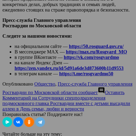
конкретных делах, добрых традициях и семьях людей,
ежедневно стоящих на страже правопорядка и безопасности.
Пресс-служба Главного управления
Росгвардии по Московской области
Следите за нашими новостями:
на официальном сайте —
https://50.rosguard.gov.ru/
В мессенджере МАХ —
https://max.ru/Rosgvard_MO
в группе ВКонтакте —
https://vk.com/rosgvardmo
на канале Яндекс Дзен —
https://zen.yandex.ru/id/5d91a6de3d873600b11d9553
в телеграм канале —
https://t.me/rosgvardmo50
Опубликовано
Общество
,
Пресс-служба Главного управления
comment
Росгвардии по Московской области сообщает
Оставить
Комментарий
на Сотрудники спецподразделения
подмосковного главка Росгвардии вместе с детьми высадили
аллею в День семьи, любви и верности
Понравилась статья? Поддержите нас!
Читайте больше на эту тему: