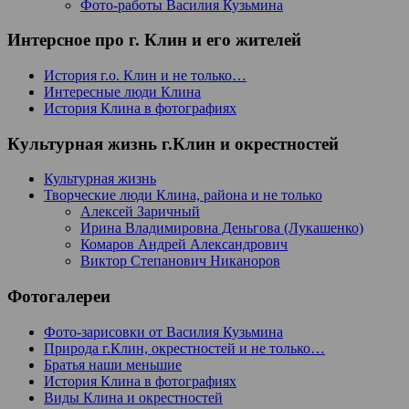
Фото-работы Василия Кузьмина
Интерсное про г. Клин и его жителей
История г.о. Клин и не только…
Интересные люди Клина
История Клина в фотографиях
Культурная жизнь г.Клин и окрестностей
Культурная жизнь
Творческие люди Клина, района и не только
Алексей Заричный
Ирина Владимировна Деньгова (Лукашенко)
Комаров Андрей Александрович
Виктор Степанович Никаноров
Фотогалереи
Фото-зарисовки от Василия Кузьмина
Природа г.Клин, окрестностей и не только…
Братья наши меньшие
История Клина в фотографиях
Виды Клина и окрестностей