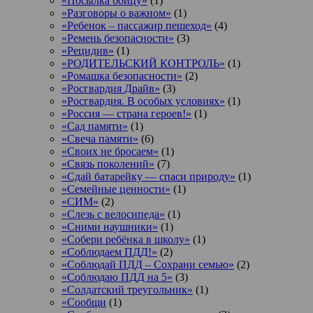
«Посылка бойцу»
(1)
«Разговоры о важном»
(1)
«Ребенок – пассажир пешеход»
(4)
«Ремень безопасности»
(3)
«Рецидив»
(1)
«РОДИТЕЛЬСКИЙ КОНТРОЛЬ»
(1)
«Ромашка безопасности»
(2)
«Росгвардия Драйв»
(3)
«Росгвардия. В особых условиях»
(1)
«Россия — страна героев!»
(1)
«Сад памяти»
(1)
«Свеча памяти»
(6)
«Своих не бросаем»
(1)
«Связь поколений»
(7)
«Сдай батарейку — спаси природу»
(1)
«Семейные ценности»
(1)
«СИМ»
(2)
«Слезь с велосипеда»
(1)
«Сними наушники»
(1)
«Собери ребёнка в школу»
(1)
«Соблюдаем ПДД!»
(2)
«Соблюдай ПДД – Сохрани семью»
(2)
«Соблюдаю ПДД на 5»
(3)
«Солдатский треугольник»
(1)
«Сообщи
(1)