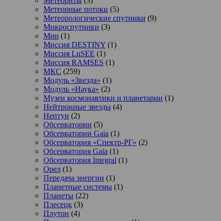
Метеориты
(3)
Метеорные потоки
(5)
Метеорологические спутники
(9)
Микроспутники
(3)
Мир
(1)
Миссия DESTINY
(1)
Миссия LuSEE
(1)
Миссия RAMSES
(1)
МКС
(259)
Модуль «Звезда»
(1)
Модуль «Наука»
(2)
Музеи космонавтики и планетарии
(1)
Нейтронные звезды
(4)
Нептун
(2)
Обсерватории
(5)
Обсерватории Gaia
(1)
Обсерватория «Спектр-РГ»
(2)
Обсерватория Gaia
(1)
Обсерватория Integral
(1)
Орел
(1)
Передача энергии
(1)
Планетные системы
(1)
Планеты
(22)
Плесецк
(3)
Плутон
(4)