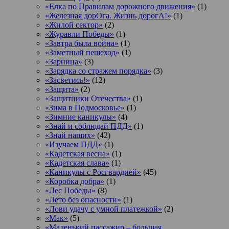
«Елка по Правилам дорожного движения»
(1)
«Железная дорОга. Жизнь дорогА!»
(1)
«Жилой сектор»
(2)
«Журавли Победы»
(1)
«Завтра была война»
(1)
«Заметный пешеход»
(1)
«Зарница»
(3)
«Зарядка со стражем порядка»
(3)
«Засветись!»
(12)
«Защита»
(2)
«Защитники Отечества»
(1)
«Зима в Подмосковье»
(1)
«Зимние каникулы»
(4)
«Знай и соблюдай ПДД»
(1)
«Знай наших»
(42)
«Изучаем ПДД»
(1)
«Кадетская весна»
(1)
«Кадетская слава»
(1)
«Каникулы с Росгвардией»
(45)
«Коробка добра»
(1)
«Лес Победы»
(8)
«Лето без опасности»
(1)
«Лови удачу с умной платежкой»
(2)
«Мак»
(5)
«Маленький пассажир – большая