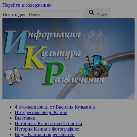
Перейти к содержанию

Искать для:
Поиск
Фото-зарисовки от Василия Кузьмина
Интересные люди Клина
Выставки
История г. Клин и окрестностей
История Клина в фотографиях
Виды Клина и окрестностей