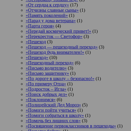
«От сердца к сердцу»
(17)
«Отчизны славные сыны»
(1)
«Память поколений»
(1)
«Парад у дома ветерана»
(1)
«Парта героя»
(4)
«Передай космический привет!»
(1)
«Перекресток — Светофор»
(3)
«Пешеход
(3)
«Пешеход — пешеходный переход»
(3)
«Пешеход будь внимателен!»
(1)
«Пешеход»
(10)
«Пешеходный переход»
(6)
«Письмо водителю»
(3)
«Письмо защитнику»
(1)
«По дороге в школу – безопасно!»
(1)
«По примеру Отца»
(1)
«Подросток ‒ Игла»
(1)
«Поиск добрых дел»
(1)
«Поклонимся»
(6)
«Полицейский Дед Мороз»
(5)
«Помоги пойти учиться»
(1)
«Помоги собраться в школу»
(1)
«Помочь без лишних слов»
(3)
«Посвящение первоклассников в пешеходы»
(1)