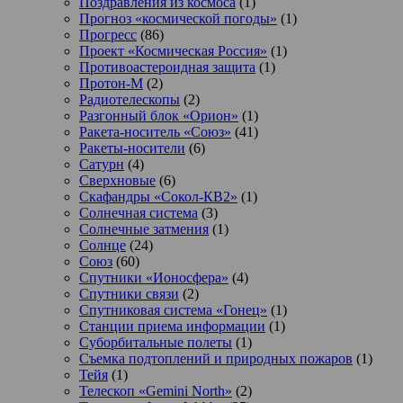
Поздравления из космоса
(1)
Прогноз «космической погоды»
(1)
Прогресс
(86)
Проект «Космическая Россия»
(1)
Противоастероидная защита
(1)
Протон-М
(2)
Радиотелескопы
(2)
Разгонный блок «Орион»
(1)
Ракета-носитель «Союз»
(41)
Ракеты-носители
(6)
Сатурн
(4)
Сверхновые
(6)
Скафандры «Сокол-КВ2»
(1)
Солнечная система
(3)
Солнечные затмения
(1)
Солнце
(24)
Союз
(60)
Спутники «Ионосфера»
(4)
Спутники связи
(2)
Спутниковая система «Гонец»
(1)
Станции приема информации
(1)
Суборбитальные полеты
(1)
Съемка подтоплений и природных пожаров
(1)
Тейя
(1)
Телескоп «Gemini North»
(2)