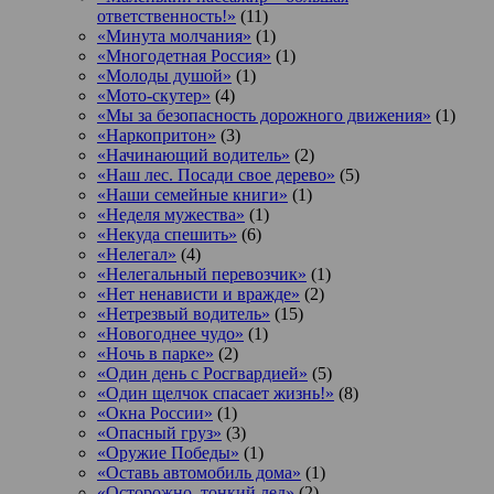
ответственность!»
(11)
«Минута молчания»
(1)
«Многодетная Россия»
(1)
«Молоды душой»
(1)
«Мото-скутер»
(4)
«Мы за безопасность дорожного движения»
(1)
«Наркопритон»
(3)
«Начинающий водитель»
(2)
«Наш лес. Посади свое дерево»
(5)
«Наши семейные книги»
(1)
«Неделя мужества»
(1)
«Некуда спешить»
(6)
«Нелегал»
(4)
«Нелегальный перевозчик»
(1)
«Нет ненависти и вражде»
(2)
«Нетрезвый водитель»
(15)
«Новогоднее чудо»
(1)
«Ночь в парке»
(2)
«Один день с Росгвардией»
(5)
«Один щелчок спасает жизнь!»
(8)
«Окна России»
(1)
«Опасный груз»
(3)
«Оружие Победы»
(1)
«Оставь автомобиль дома»
(1)
«Осторожно, тонкий лед»
(2)