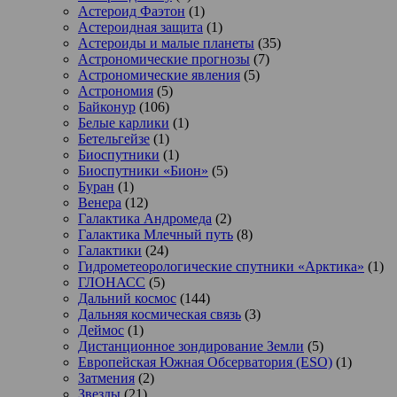
Астероид Фаэтон
(1)
Астероидная защита
(1)
Астероиды и малые планеты
(35)
Астрономические прогнозы
(7)
Астрономические явления
(5)
Астрономия
(5)
Байконур
(106)
Белые карлики
(1)
Бетельгейзе
(1)
Биоспутники
(1)
Биоспутники «Бион»
(5)
Буран
(1)
Венера
(12)
Галактика Андромеда
(2)
Галактика Млечный путь
(8)
Галактики
(24)
Гидрометеорологические спутники «Арктика»
(1)
ГЛОНАСС
(5)
Дальний космос
(144)
Дальняя космическая связь
(3)
Деймос
(1)
Дистанционное зондирование Земли
(5)
Европейская Южная Обсерватория (ESO)
(1)
Затмения
(2)
Звезды
(21)