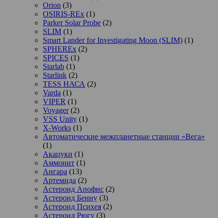
Orion
(3)
OSIRIS-REx
(1)
Parker Solar Probe
(2)
SLIM
(1)
Smart Lander for Investigating Moon (SLIM)
(1)
SPHEREx
(2)
SPICES
(1)
Starlab
(1)
Starlink
(2)
TESS НАСА
(2)
Varda
(1)
VIPER
(1)
Voyager
(2)
VSS Unity
(1)
X-Works
(1)
Автоматические межпланетные станции «Вега»
(1)
Акацуки
(1)
Аммонит
(1)
Ангара
(13)
Артемида
(2)
Астероид Апофис
(2)
Астероид Бенну
(3)
Астероид Психея
(2)
Астероид Рюгу
(3)