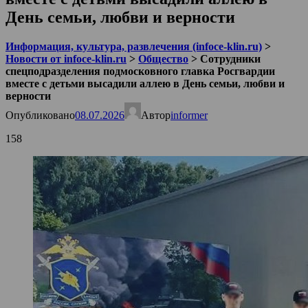
День семьи, любви и верности
Информация, культура, развлечения (infoce-klin.ru)
>
Новости от infoce-klin.ru
>
Общество
>
Сотрудники
спецподразделения подмосковного главка Росгвардии
вместе с детьми высадили аллею в День семьи, любви и
верности
Опубликовано
08.07.2026
Автор
informer
158