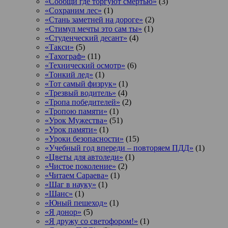
«Сообщи где торгуют смертью»
(3)
«Сохраним лес»
(1)
«Стань заметней на дороге»
(2)
«Стимул мечты это сам ты»
(1)
«Студенческий десант»
(4)
«Такси»
(5)
«Тахограф»
(11)
«Технический осмотр»
(6)
«Тонкий лед»
(1)
«Тот самый физрук»
(1)
«Трезвый водитель»
(4)
«Тропа победителей»
(2)
«Тропою памяти»
(1)
«Урок Мужества»
(51)
«Урок памяти»
(1)
«Уроки безопасности»
(15)
«Учебный год впереди – повторяем ПДД»
(1)
«Цветы для автоледи»
(1)
«Чистое поколение»
(2)
«Читаем Сараева»
(1)
«Шаг в науку»
(1)
«Шанс»
(1)
«Юный пешеход»
(1)
«Я донор»
(5)
«Я дружу со светофором!»
(1)