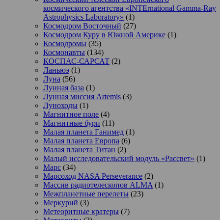
космического агентства «INTErnational Gamma-Ray
Astrophysics Laboratory»
(1)
Космодром Восточный
(27)
Космодром Куру в Южной Америке
(1)
Космодромы
(35)
Космонавты
(134)
КОСПАС-САРСАТ
(2)
Ланьюэ
(1)
Луна
(56)
Лунная база
(1)
Лунная миссия Artemis
(3)
Луноходы
(1)
Магнитное поле
(4)
Магнитные бури
(11)
Малая планета Ганимед
(1)
Малая планета Европа
(6)
Малая планета Титан
(2)
Малый исследовательский модуль «Рассвет»
(1)
Марс
(34)
Марсоход NASA Perseverance
(2)
Массив радиотелескопов ALMA
(1)
Межпланетные перелеты
(23)
Меркурий
(3)
Метеоритные кратеры
(7)