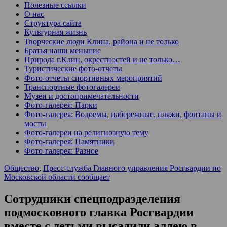
Полезные ссылки
О нас
Структура сайта
Культурная жизнь
Творческие люди Клина, района и не только
Братья наши меньшие
Природа г.Клин, окрестностей и не только…
Туристические фото-отчеты
Фото-отчеты спортивных мероприятий
Транспортные фотогалереи
Музеи и достопримечательности
Фото-галерея: Парки
Фото-галерея: Водоемы, набережные, пляжи, фонтаны и
мосты
Фото-галереи на религиозную тему
Фото-галерея: Памятники
Фото-галерея: Разное
Общество
,
Пресс-служба Главного управления Росгвардии по
Московской области сообщает
Сотрудники спецподразделения
подмосковного главка Росгвардии
вместе с детьми высадили аллею в