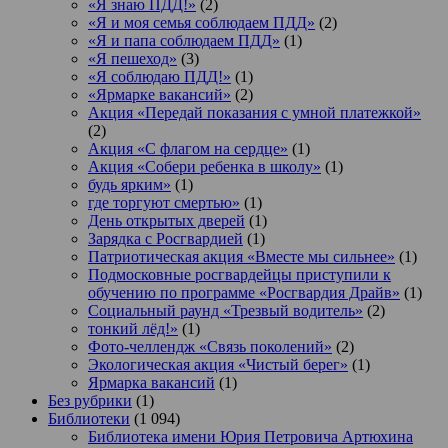
«Я знаю ПДД!»
(2)
«Я и моя семья соблюдаем ПДД»
(2)
«Я и папа соблюдаем ПДД»
(1)
«Я пешеход»
(3)
«Я соблюдаю ПДД!»
(1)
«Ярмарке вакансий»
(2)
Акция «Передай показания с умной платежкой»
(2)
Акция «С флагом на сердце»
(1)
Акция «Собери ребенка в школу»
(1)
будь ярким»
(1)
где торгуют смертью»
(1)
День открытых дверей
(1)
Зарядка с Росгвардией
(1)
Патриотическая акция «Вместе мы сильнее»
(1)
Подмосковные росгвардейцы приступили к
обучению по программе «Росгвардия Драйв»
(1)
Социальный раунд «Трезвый водитель»
(2)
тонкий лёд!»
(1)
Фото-челлендж «Связь поколений»
(2)
Экологическая акция «Чистый берег»
(1)
Ярмарка вакансий
(1)
Без рубрики
(1)
Библиотеки
(1 094)
Библиотека имени Юрия Петровича Артюхина