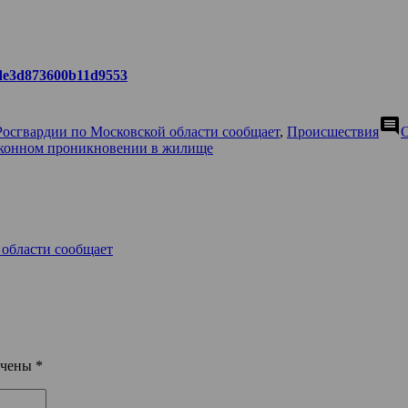
a6de3d873600b11d9553
comment
Росгвардии по Московской области сообщает
,
Происшествия
законном проникновении в жилище
 области сообщает
ечены
*