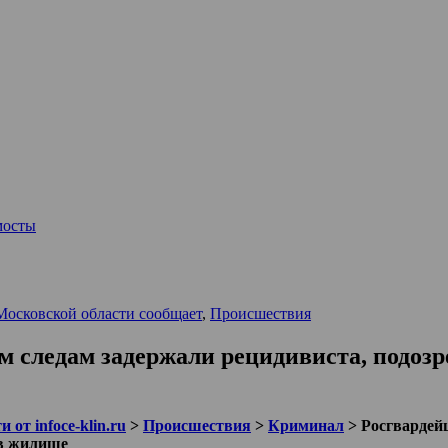
мосты
Московской области сообщает
,
Происшествия
м следам задержали рецидивиста, подоз
 от infoce-klin.ru
>
Происшествия
>
Криминал
>
Росгвардей
 в жилище