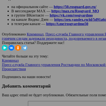
на официальном сайте —
https://50.rosguard.gov.ru/
В мессенджере МАХ —
https://max.ru/Rosgvard_MO
в группе ВКонтакте —
https://vk.com/rosgvardmo
на канале Яндекс Дзен —
https://zen.yandex.ru/id/5d91
в телеграм канале —
https://t.me/rosgvardmo50
Опубликовано
Криминал
,
Пресс-служба Главного управления 
горячим следам задержали рецидивиста, подозреваемого в не
Понравилась статья? Поддержите нас!
Читайте больше на эту тему:
Криминал
Пресс-служба Главного управления Росгвардии по Московской
Происшествия
Подпишись на наши новости!
Добавить комментарий
Ваш адрес email не будет опубликован.
Обязательные поля пом