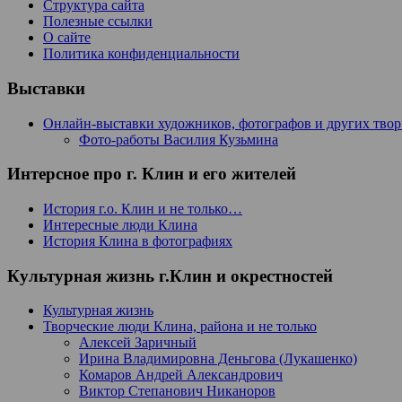
Структура сайта
Полезные ссылки
О сайте
Политика конфиденциальности
Выставки
Онлайн-выставки художников, фотографов и других тво
Фото-работы Василия Кузьмина
Интерсное про г. Клин и его жителей
История г.о. Клин и не только…
Интересные люди Клина
История Клина в фотографиях
Культурная жизнь г.Клин и окрестностей
Культурная жизнь
Творческие люди Клина, района и не только
Алексей Заричный
Ирина Владимировна Деньгова (Лукашенко)
Комаров Андрей Александрович
Виктор Степанович Никаноров