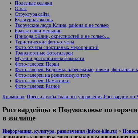
Полезные ссылки
О нас
Структура сайта
Культурная жизнь
Творческие люди Клина, района и не только
Братья наши меньшие
Природа г.Клин, окрестностей и не только…
Туристические фото-отчеты
Фото-отчеты спортивных мероприятий
Транспортные фотогалереи
Музеи и достопримечательности
Фото-галерея: Парки
Фото-галерея: Водоемы, набережные, пляжи, фонтаны и 
Фото-галереи на религиозную тему
Фото-галерея: Памятники
Фото-галерея: Разное
Криминал
,
Пресс-служба Главного управления Росгвардии по 
Росгвардейцы в Подмосковье по горячи
в жилище
Информация, культура, развлечения (infoce-klin.ru)
>
Новости
рецидивиста, подозреваемого в незаконном проникновении