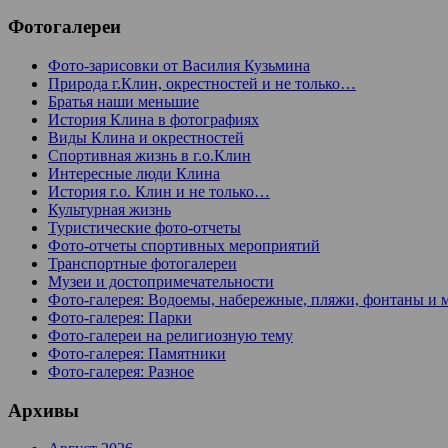
Фотогалереи
Фото-зарисовки от Василия Кузьмина
Природа г.Клин, окрестностей и не только…
Братья наши меньшие
История Клина в фотографиях
Виды Клина и окрестностей
Спортивная жизнь в г.о.Клин
Интересные люди Клина
История г.о. Клин и не только…
Культурная жизнь
Туристические фото-отчеты
Фото-отчеты спортивных мероприятий
Транспортные фотогалереи
Музеи и достопримечательности
Фото-галерея: Водоемы, набережные, пляжи, фонтаны и 
Фото-галерея: Парки
Фото-галереи на религиозную тему
Фото-галерея: Памятники
Фото-галерея: Разное
Архивы