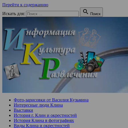
Перейти к содержанию

Искать для:
Поиск
Фото-зарисовки от Василия Кузьмина
Интересные люди Клина
Выставки
История г. Клин и окрестностей
История Клина в фотографиях
Виды Клина и окрестностей