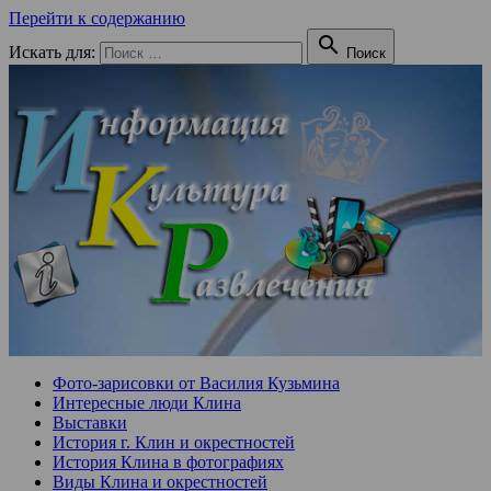
Перейти к содержанию

Искать для:
Поиск
Фото-зарисовки от Василия Кузьмина
Интересные люди Клина
Выставки
История г. Клин и окрестностей
История Клина в фотографиях
Виды Клина и окрестностей