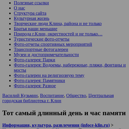
Полезные ссылки
О нас
Структура сайта
Культурная жизнь
Творческие люди Клина, района и не только
Братья наши меньшие
Природа г.Клин, окрестностей и не только…
Туристические фото-отчеты
Фото-отчеты спортивных мероприятий
Транспортные фотогалереи
Музеи и достопримечательности
Фото-галерея: Парки
Фото-галерея: Водоемы, набережные, пляжи, фонтаны и
мосты
Фото-галереи на религиозную тему
Фото-галерея: Памятники
Фото-галерея: Разное
Василий Кузьмин
,
Воспитание
,
Общество
,
Центральная
городская библиотека г. Клин
Тот самый длинный день и час памяти
Информация, культура, развлечения (infoce-klin.ru)
>