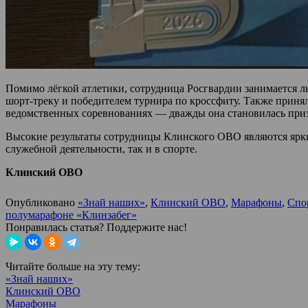
Помимо лёгкой атлетики, сотрудница Росгвардии занимается 
шорт-треку и победителем турнира по кроссфиту. Также приня
ведомственных соревнованиях — дважды она становилась приз
Высокие результаты сотрудницы Клинского ОВО являются ярки
служебной деятельности, так и в спорте.
Клинский ОВО
Опубликовано
«Знай наших»
,
Клинский ОВО
,
Марафоны
,
Спо
полумарафоне «Клинзабег»
Понравилась статья? Поддержите нас!
Читайте больше на эту тему:
«Знай наших»
Клинский ОВО
Марафоны