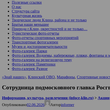
Полезные ссылки
О нас
Структура сайта
Культурная жизнь
Творческие люди Клина, района и не только
Братья наши меньшие
Природа г.Клин, окрестностей и не только…
Туристические фото-отчеты
Фото-отчеты спортивных мероприятий
Транспортные фотогалереи
Музеи и достопримечательности
Фото-галерея: Парки
Фото-галерея: Водоемы, набережные, пляжи, фонтаны и 
Фото-галереи на религиозную тему
Фото-галерея: Памятники
Фото-галерея: Разное
«Знай наших»
,
Клинский ОВО
,
Марафоны
,
Спортивные новос
Сотрудница подмосковного главка Росг
Информация, культура, развлечения (infoce-klin.ru)
>
Акции
Опубликовано
02.06.2026
Автор
informer