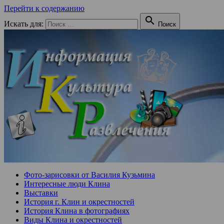
Перейти к содержанию

Искать для:
Поиск
Фото-зарисовки от Василия Кузьмина
Интересные люди Клина
Выставки
История г. Клин и окрестностей
История Клина в фотографиях
Виды Клина и окрестностей