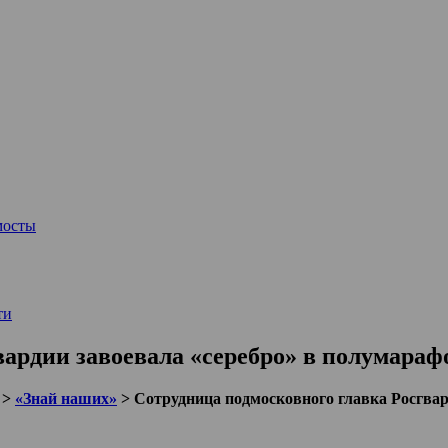
мосты
ти
вардии завоевала «серебро» в полумараф
>
«Знай наших»
>
Сотрудница подмосковного главка Росгвар