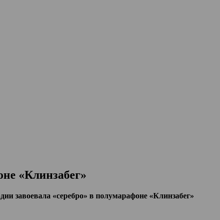
оне «Клинзабег»
дии завоевала «серебро» в полумарафоне «Клинзабег»