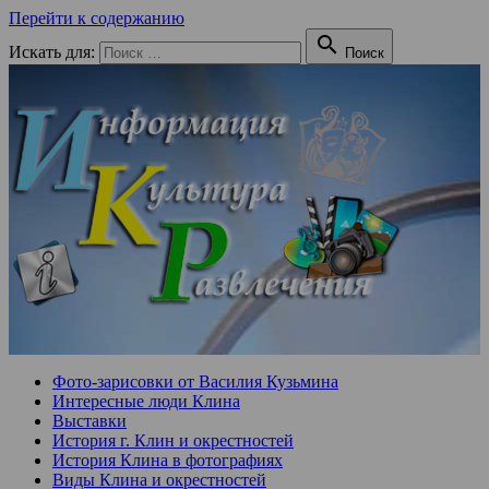
Перейти к содержанию

Искать для:
Поиск
Фото-зарисовки от Василия Кузьмина
Интересные люди Клина
Выставки
История г. Клин и окрестностей
История Клина в фотографиях
Виды Клина и окрестностей