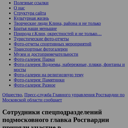
Полезные ссылки
О нас
Структура сайта
Культурная жизнь
Творческие люди Клина, района и не только
Братья наши меньшие
Природа г.Клин, окрестностей и не только…
Туристические фото-отчеты
Фото-отчеты спортивных мероприятий
Транспортные фотогалереи
Музеи и достопримечательности
Фото-галерея: Парки
Фото-галерея: Водоемы, набережные, пляжи, фонтаны и
мосты
Фото-галереи на религиозную тему
Фото-галерея: Памятники
Фото-галерея: Разное
Общество
,
Пресс-служба Главного управления Росгвардии по
Московской области сообщает
Сотрудники спецподразделений
подмосковного главка Росгвардии
приняли участие в