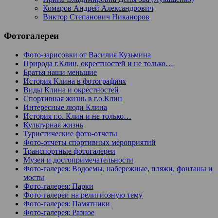
Комаров Андрей Александрович
Виктор Степанович Никаноров
Фотогалереи
Фото-зарисовки от Василия Кузьмина
Природа г.Клин, окрестностей и не только…
Братья наши меньшие
История Клина в фотографиях
Виды Клина и окрестностей
Спортивная жизнь в г.о.Клин
Интересные люди Клина
История г.о. Клин и не только…
Культурная жизнь
Туристические фото-отчеты
Фото-отчеты спортивных мероприятий
Транспортные фотогалереи
Музеи и достопримечательности
Фото-галерея: Водоемы, набережные, пляжи, фонтаны и
мосты
Фото-галерея: Парки
Фото-галереи на религиозную тему
Фото-галерея: Памятники
Фото-галерея: Разное