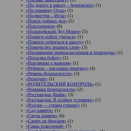
«По дороге в школу – безопасно!»
(1)
«По примеру Отца»
(1)
«Подросток ‒ Игла»
(1)
«Поиск добрых дел»
(1)
«Поклонимся»
(6)
«Полицейский Дед Мороз»
(5)
«Помоги пойти учиться»
(1)
«Помоги собраться в школу»
(1)
«Помочь без лишних слов»
(3)
«Посвящение первоклассников в пешеходы»
(1)
«Посылка бойцу»
(1)
«Разговоры о важном»
(1)
«Ребенок – пассажир пешеход»
(4)
«Ремень безопасности»
(3)
«Рецидив»
(1)
«РОДИТЕЛЬСКИЙ КОНТРОЛЬ»
(1)
«Ромашка безопасности»
(2)
«Росгвардия Драйв»
(3)
«Росгвардия. В особых условиях»
(1)
«Россия — страна героев!»
(1)
«Сад памяти»
(1)
«Свеча памяти»
(6)
«Своих не бросаем»
(1)
«Связь поколений»
(7)