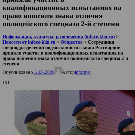
квалификационных испытаниях на
право ношения знака отличия
полицейского спецназа 2‑й степени
Информация, культура, развлечения (infoce-klin.ru)
>
Новости от infoce-klin.ru
>
Общество
>
Сотрудники
спецподразделений подмосковного главка Росгвардии
приняли участие в квалификационных испытаниях на
право ношения знака отличия полицейского спецназа 2‑й
степени
Опубликовано
12.06.2026
Автор
informer
191