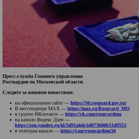
Пресс-служба Главного управления
Росгвардии по Московской области
Следите за нашими новостями:
на официальном сайте —
https://50.rosguard.gov.ru/
В мессенджере МАХ —
https://max.ru/Rosgvard_MO
в группе ВКонтакте —
https://vk.com/rosgvardmo
на канале Яндекс Дзен —
https://zen.yandex.ru/id/5d91a6de3d873600b11d9553
в телеграм канале —
https://t.me/rosgvardmo50