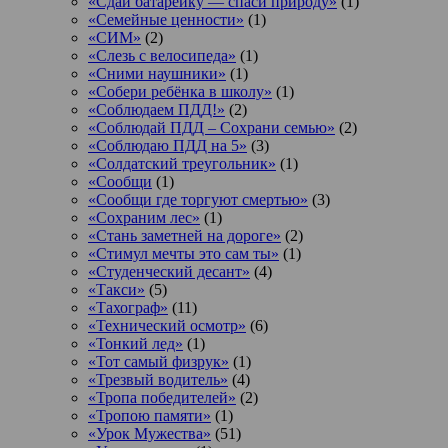
«Сдай батарейку — спаси природу»
(1)
«Семейные ценности»
(1)
«СИМ»
(2)
«Слезь с велосипеда»
(1)
«Сними наушники»
(1)
«Собери ребёнка в школу»
(1)
«Соблюдаем ПДД!»
(2)
«Соблюдай ПДД – Сохрани семью»
(2)
«Соблюдаю ПДД на 5»
(3)
«Солдатский треугольник»
(1)
«Сообщи
(1)
«Сообщи где торгуют смертью»
(3)
«Сохраним лес»
(1)
«Стань заметней на дороге»
(2)
«Стимул мечты это сам ты»
(1)
«Студенческий десант»
(4)
«Такси»
(5)
«Тахограф»
(11)
«Технический осмотр»
(6)
«Тонкий лед»
(1)
«Тот самый физрук»
(1)
«Трезвый водитель»
(4)
«Тропа победителей»
(2)
«Тропою памяти»
(1)
«Урок Мужества»
(51)