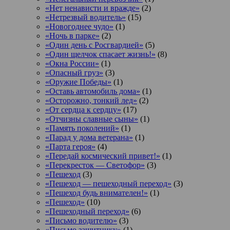
«Нет ненависти и вражде»
(2)
«Нетрезвый водитель»
(15)
«Новогоднее чудо»
(1)
«Ночь в парке»
(2)
«Один день с Росгвардией»
(5)
«Один щелчок спасает жизнь!»
(8)
«Окна России»
(1)
«Опасный груз»
(3)
«Оружие Победы»
(1)
«Оставь автомобиль дома»
(1)
«Осторожно, тонкий лед»
(2)
«От сердца к сердцу»
(17)
«Отчизны славные сыны»
(1)
«Память поколений»
(1)
«Парад у дома ветерана»
(1)
«Парта героя»
(4)
«Передай космический привет!»
(1)
«Перекресток — Светофор»
(3)
«Пешеход
(3)
«Пешеход — пешеходный переход»
(3)
«Пешеход будь внимателен!»
(1)
«Пешеход»
(10)
«Пешеходный переход»
(6)
«Письмо водителю»
(3)
«Письмо защитнику»
(1)