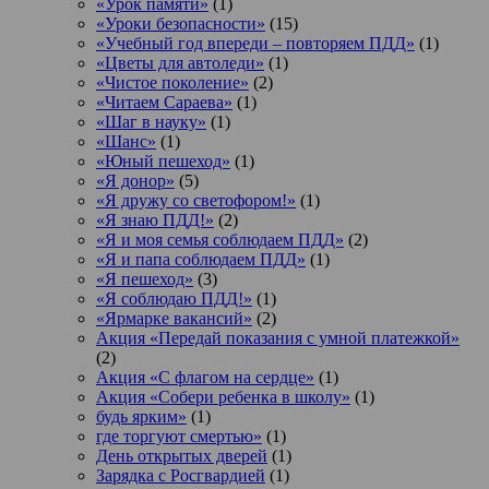
«Урок памяти»
(1)
«Уроки безопасности»
(15)
«Учебный год впереди – повторяем ПДД»
(1)
«Цветы для автоледи»
(1)
«Чистое поколение»
(2)
«Читаем Сараева»
(1)
«Шаг в науку»
(1)
«Шанс»
(1)
«Юный пешеход»
(1)
«Я донор»
(5)
«Я дружу со светофором!»
(1)
«Я знаю ПДД!»
(2)
«Я и моя семья соблюдаем ПДД»
(2)
«Я и папа соблюдаем ПДД»
(1)
«Я пешеход»
(3)
«Я соблюдаю ПДД!»
(1)
«Ярмарке вакансий»
(2)
Акция «Передай показания с умной платежкой»
(2)
Акция «С флагом на сердце»
(1)
Акция «Собери ребенка в школу»
(1)
будь ярким»
(1)
где торгуют смертью»
(1)
День открытых дверей
(1)
Зарядка с Росгвардией
(1)