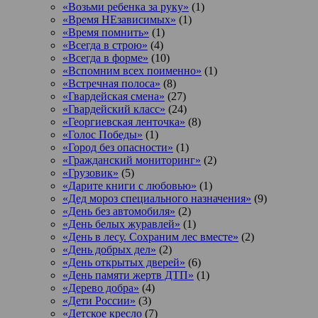
«Возьми ребенка за руку»
(1)
«Время НЕзависимых»
(1)
«Время помнить»
(1)
«Всегда в строю»
(4)
«Всегда в форме»
(10)
«Вспомним всех поименно»
(1)
«Встречная полоса»
(8)
«Гвардейская смена»
(27)
«Гвардейский класс»
(24)
«Георгиевская ленточка»
(8)
«Голос Победы»
(1)
«Город без опасности»
(1)
«Гражданский мониторинг»
(2)
«Грузовик»
(5)
«Дарите книги с любовью»
(1)
«Дед мороз специального назначения»
(9)
«День без автомобиля»
(2)
«День белых журавлей»
(1)
«День в лесу. Сохраним лес вместе»
(2)
«День добрых дел»
(2)
«День открытых дверей»
(6)
«День памяти жертв ДТП»
(1)
«Дерево добра»
(4)
«Дети России»
(3)
«Детское кресло
(7)