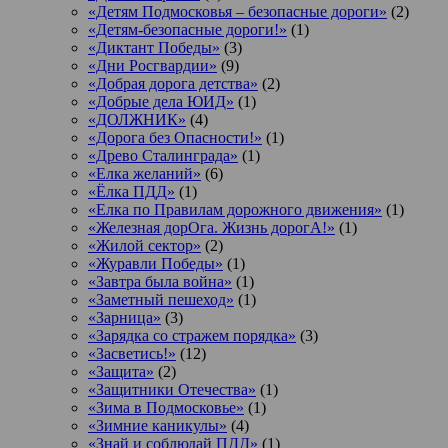
«Детям Подмосковья – безопасные дороги»
(2)
«Детям-безопасные дороги!»
(1)
«Диктант Победы»
(3)
«Дни Росгвардии»
(9)
«Добрая дорога детства»
(2)
«Добрые дела ЮИД»
(1)
«ДОЛЖНИК»
(4)
«Дорога без Опасности!»
(1)
«Древо Сталинграда»
(1)
«Елка желаний»
(6)
«Ёлка ПДД»
(1)
«Елка по Правилам дорожного движения»
(1)
«Железная дорОга. Жизнь дорогА!»
(1)
«Жилой сектор»
(2)
«Журавли Победы»
(1)
«Завтра была война»
(1)
«Заметный пешеход»
(1)
«Зарница»
(3)
«Зарядка со стражем порядка»
(3)
«Засветись!»
(12)
«Защита»
(2)
«Защитники Отечества»
(1)
«Зима в Подмосковье»
(1)
«Зимние каникулы»
(4)
«Знай и соблюдай ПДД»
(1)