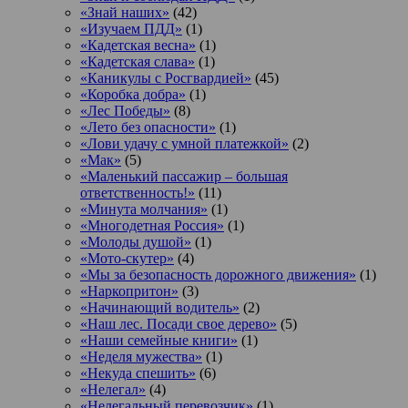
«Знай наших»
(42)
«Изучаем ПДД»
(1)
«Кадетская весна»
(1)
«Кадетская слава»
(1)
«Каникулы с Росгвардией»
(45)
«Коробка добра»
(1)
«Лес Победы»
(8)
«Лето без опасности»
(1)
«Лови удачу с умной платежкой»
(2)
«Мак»
(5)
«Маленький пассажир – большая
ответственность!»
(11)
«Минута молчания»
(1)
«Многодетная Россия»
(1)
«Молоды душой»
(1)
«Мото-скутер»
(4)
«Мы за безопасность дорожного движения»
(1)
«Наркопритон»
(3)
«Начинающий водитель»
(2)
«Наш лес. Посади свое дерево»
(5)
«Наши семейные книги»
(1)
«Неделя мужества»
(1)
«Некуда спешить»
(6)
«Нелегал»
(4)
«Нелегальный перевозчик»
(1)