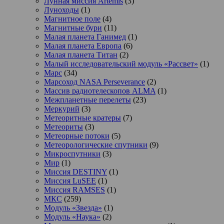
Лунная миссия Artemis
(3)
Луноходы
(1)
Магнитное поле
(4)
Магнитные бури
(11)
Малая планета Ганимед
(1)
Малая планета Европа
(6)
Малая планета Титан
(2)
Малый исследовательский модуль «Рассвет»
(1)
Марс
(34)
Марсоход NASA Perseverance
(2)
Массив радиотелескопов ALMA
(1)
Межпланетные перелеты
(23)
Меркурий
(3)
Метеоритные кратеры
(7)
Метеориты
(3)
Метеорные потоки
(5)
Метеорологические спутники
(9)
Микроспутники
(3)
Мир
(1)
Миссия DESTINY
(1)
Миссия LuSEE
(1)
Миссия RAMSES
(1)
МКС
(259)
Модуль «Звезда»
(1)
Модуль «Наука»
(2)