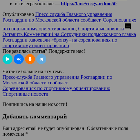
в телеграм канале —
https://t.me/rosgvardmo50
Опубликовано
Пресс-служба Главного управления
Росгвардии по Московской области сообщает
,
Соревнованиях
comment
по спортивному ориентированию
,
Спортивные новости
Оставить Комментарий
на Сотрудники подмосковного главка
Росгвардии завоевали «бронзу» на соревнованиях по
спортивному ориентированию
Понравилась статья? Поддержите нас!
Читайте больше на эту тему:
Пресс-служба Главного управления Росгвардии по
Московской области сообщает
Соревнованиях по спортивному ориентированию
Спортивные новости
Подпишись на наши новости!
Добавить комментарий
Ваш адрес email не будет опубликован.
Обязательные поля
помечены
*