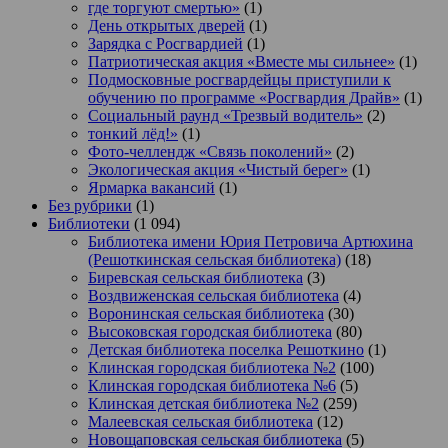
где торгуют смертью»
(1)
День открытых дверей
(1)
Зарядка с Росгвардией
(1)
Патриотическая акция «Вместе мы сильнее»
(1)
Подмосковные росгвардейцы приступили к
обучению по программе «Росгвардия Драйв»
(1)
Социальный раунд «Трезвый водитель»
(2)
тонкий лёд!»
(1)
Фото-челлендж «Связь поколений»
(2)
Экологическая акция «Чистый берег»
(1)
Ярмарка вакансий
(1)
Без рубрики
(1)
Библиотеки
(1 094)
Библиотека имени Юрия Петровича Артюхина
(Решоткинская сельская библиотека)
(18)
Биревская сельская библиотека
(3)
Воздвиженская сельская библиотека
(4)
Воронинская сельская библиотека
(30)
Высоковская городская библиотека
(80)
Детская библиотека поселка Решоткино
(1)
Клинская городская библиотека №2
(100)
Клинская городская библиотека №6
(5)
Клинская детская библиотека №2
(259)
Малеевская сельская библиотека
(12)
Новощаповская сельская библиотека
(5)