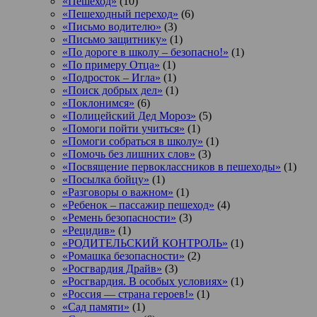
«Пешеход»
(10)
«Пешеходный переход»
(6)
«Письмо водителю»
(3)
«Письмо защитнику»
(1)
«По дороге в школу – безопасно!»
(1)
«По примеру Отца»
(1)
«Подросток ‒ Игла»
(1)
«Поиск добрых дел»
(1)
«Поклонимся»
(6)
«Полицейский Дед Мороз»
(5)
«Помоги пойти учиться»
(1)
«Помоги собраться в школу»
(1)
«Помочь без лишних слов»
(3)
«Посвящение первоклассников в пешеходы»
(1)
«Посылка бойцу»
(1)
«Разговоры о важном»
(1)
«Ребенок – пассажир пешеход»
(4)
«Ремень безопасности»
(3)
«Рецидив»
(1)
«РОДИТЕЛЬСКИЙ КОНТРОЛЬ»
(1)
«Ромашка безопасности»
(2)
«Росгвардия Драйв»
(3)
«Росгвардия. В особых условиях»
(1)
«Россия — страна героев!»
(1)
«Сад памяти»
(1)