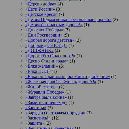
«Дерево добра»
(4)
«Дети России»
(3)
«Детское кресло
(7)
«Детям Подмосковья – безопасные дороги»
(2)
«Детям-безопасные дороги!»
(1)
«Диктант Победы»
(3)
«Дни Росгвардии»
(9)
«Добрая дорога детства»
(2)
«Добрые дела ЮИД»
(1)
«ДОЛЖНИК»
(4)
«Дорога без Опасности!»
(1)
«Древо Сталинграда»
(1)
«Елка желаний»
(6)
«Ёлка ПДД»
(1)
«Елка по Правилам дорожного движения»
(1)
«Железная дорОга. Жизнь дорогА!»
(1)
«Жилой сектор»
(2)
«Журавли Победы»
(1)
«Завтра была война»
(1)
«Заметный пешеход»
(1)
«Зарница»
(3)
«Зарядка со стражем порядка»
(3)
«Засветись!»
(12)
«Защита»
(2)
«Защитники Отечества»
(1)