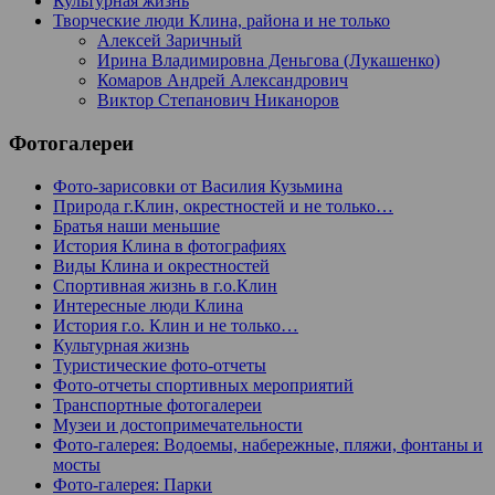
Культурная жизнь
Творческие люди Клина, района и не только
Алексей Заричный
Ирина Владимировна Деньгова (Лукашенко)
Комаров Андрей Александрович
Виктор Степанович Никаноров
Фотогалереи
Фото-зарисовки от Василия Кузьмина
Природа г.Клин, окрестностей и не только…
Братья наши меньшие
История Клина в фотографиях
Виды Клина и окрестностей
Спортивная жизнь в г.о.Клин
Интересные люди Клина
История г.о. Клин и не только…
Культурная жизнь
Туристические фото-отчеты
Фото-отчеты спортивных мероприятий
Транспортные фотогалереи
Музеи и достопримечательности
Фото-галерея: Водоемы, набережные, пляжи, фонтаны и
мосты
Фото-галерея: Парки