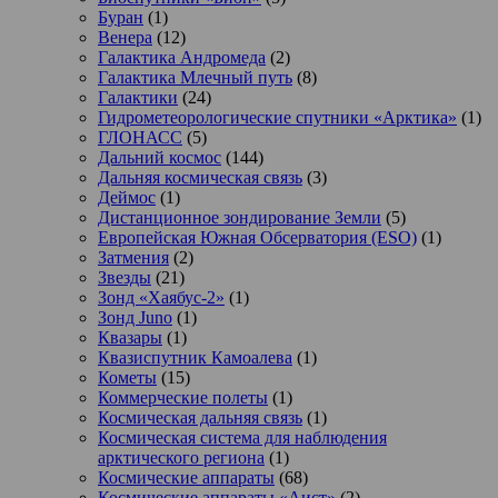
Буран
(1)
Венера
(12)
Галактика Андромеда
(2)
Галактика Млечный путь
(8)
Галактики
(24)
Гидрометеорологические спутники «Арктика»
(1)
ГЛОНАСС
(5)
Дальний космос
(144)
Дальняя космическая связь
(3)
Деймос
(1)
Дистанционное зондирование Земли
(5)
Европейская Южная Обсерватория (ESO)
(1)
Затмения
(2)
Звезды
(21)
Зонд «Хаябус-2»
(1)
Зонд Juno
(1)
Квазары
(1)
Квазиспутник Камоалева
(1)
Кометы
(15)
Коммерческие полеты
(1)
Космическая дальняя связь
(1)
Космическая система для наблюдения
арктического региона
(1)
Космические аппараты
(68)
Космические аппараты «Аист»
(2)