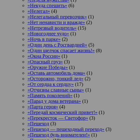
«Некуда спешить»
(6)
«Нелегал»
(4)
«Нелегальный перевозчик»
(1)
«Нет ненависти и вражде»
(2)
«Нетрезвый водитель»
(15)
«Новогоднее чудо»
(1)
«Ночь в парке»
(2)
«Один день с Росгвардией»
(5)
«Один щелчок спасает жизнь!»
(8)
«Окна России»
(1)
«Опасный груз»
(3)
«Оружие Победы»
(1)
«Оставь автомобиль дома»
(1)
«Осторожно, тонкий лед»
(2)
«От сердца к сердцу»
(17)
«Отчизны славные сыны»
(1)
«Память поколений»
(1)
«Парад у дома ветерана»
(1)
«Парта героя»
(4)
«Передай космический привет!»
(1)
«Перекресток — Светофор»
(3)
«Пешеход
(3)
«Пешеход — пешеходный переход»
(3)
«Пешеход будь внимателен!»
(1)