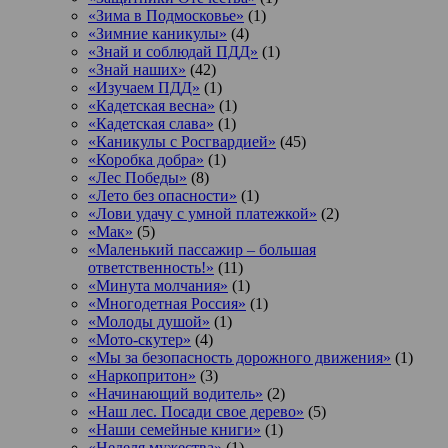
«Зима в Подмосковье»
(1)
«Зимние каникулы»
(4)
«Знай и соблюдай ПДД»
(1)
«Знай наших»
(42)
«Изучаем ПДД»
(1)
«Кадетская весна»
(1)
«Кадетская слава»
(1)
«Каникулы с Росгвардией»
(45)
«Коробка добра»
(1)
«Лес Победы»
(8)
«Лето без опасности»
(1)
«Лови удачу с умной платежкой»
(2)
«Мак»
(5)
«Маленький пассажир – большая
ответственность!»
(11)
«Минута молчания»
(1)
«Многодетная Россия»
(1)
«Молоды душой»
(1)
«Мото-скутер»
(4)
«Мы за безопасность дорожного движения»
(1)
«Наркопритон»
(3)
«Начинающий водитель»
(2)
«Наш лес. Посади свое дерево»
(5)
«Наши семейные книги»
(1)
«Неделя мужества»
(1)