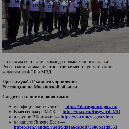
По итогам состязания команда подмосковного главка
Росгврадии заняла почетное третье место, уступив лишь
коллегам из ФСБ и МВД.
Пресс-служба Главного управления
Росгвардии по Московской области
Следите за нашими новостями:
на официальном сайте —
https://50.rosguard.gov.ru/
В мессенджере МАХ —
https://max.ru/Rosgvard_MO
в группе ВКонтакте —
https://vk.com/rosgvardmo
на канале Яндекс Дзен —
https://zen.yandex.ru/id/5d91a6de3d873600b11d9553