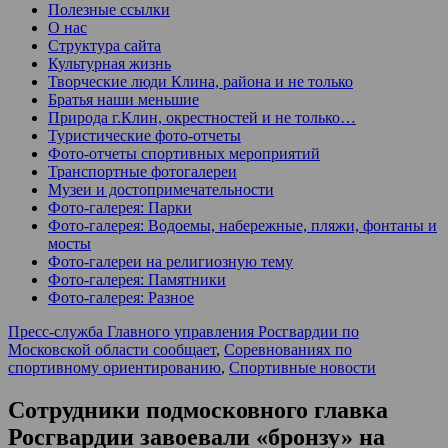
Полезные ссылки
О нас
Структура сайта
Культурная жизнь
Творческие люди Клина, района и не только
Братья наши меньшие
Природа г.Клин, окрестностей и не только…
Туристические фото-отчеты
Фото-отчеты спортивных мероприятий
Транспортные фотогалереи
Музеи и достопримечательности
Фото-галерея: Парки
Фото-галерея: Водоемы, набережные, пляжи, фонтаны и
мосты
Фото-галереи на религиозную тему
Фото-галерея: Памятники
Фото-галерея: Разное
Пресс-служба Главного управления Росгвардии по
Московской области сообщает
,
Соревнованиях по
спортивному ориентированию
,
Спортивные новости
Сотрудники подмосковного главка
Росгвардии завоевали «бронзу» на