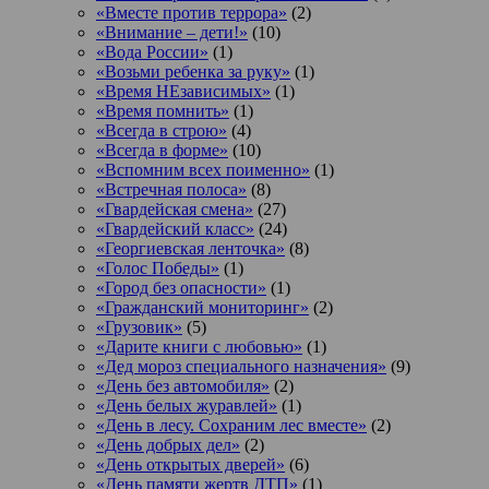
«Вместе против террора»
(2)
«Внимание – дети!»
(10)
«Вода России»
(1)
«Возьми ребенка за руку»
(1)
«Время НЕзависимых»
(1)
«Время помнить»
(1)
«Всегда в строю»
(4)
«Всегда в форме»
(10)
«Вспомним всех поименно»
(1)
«Встречная полоса»
(8)
«Гвардейская смена»
(27)
«Гвардейский класс»
(24)
«Георгиевская ленточка»
(8)
«Голос Победы»
(1)
«Город без опасности»
(1)
«Гражданский мониторинг»
(2)
«Грузовик»
(5)
«Дарите книги с любовью»
(1)
«Дед мороз специального назначения»
(9)
«День без автомобиля»
(2)
«День белых журавлей»
(1)
«День в лесу. Сохраним лес вместе»
(2)
«День добрых дел»
(2)
«День открытых дверей»
(6)
«День памяти жертв ДТП»
(1)