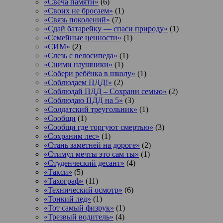
«Свеча памяти»
(6)
«Своих не бросаем»
(1)
«Связь поколений»
(7)
«Сдай батарейку — спаси природу»
(1)
«Семейные ценности»
(1)
«СИМ»
(2)
«Слезь с велосипеда»
(1)
«Сними наушники»
(1)
«Собери ребёнка в школу»
(1)
«Соблюдаем ПДД!»
(2)
«Соблюдай ПДД – Сохрани семью»
(2)
«Соблюдаю ПДД на 5»
(3)
«Солдатский треугольник»
(1)
«Сообщи
(1)
«Сообщи где торгуют смертью»
(3)
«Сохраним лес»
(1)
«Стань заметней на дороге»
(2)
«Стимул мечты это сам ты»
(1)
«Студенческий десант»
(4)
«Такси»
(5)
«Тахограф»
(11)
«Технический осмотр»
(6)
«Тонкий лед»
(1)
«Тот самый физрук»
(1)
«Трезвый водитель»
(4)