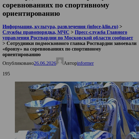
соревнованиях по спортивному
ориентированию
Информация, культура, развлечения (infoce-klin.ru)
>
Службы правопорядка, МЧС
>
Пресс-служба Главного
управления Росгвардии по Московской области сообщает
>
Сотрудники подмосковного главка Росгвардии завоевали
«бронзу» на соревнованиях по спортивному
ориентированию
Опубликовано
26.06.2026
Автор
informer
195