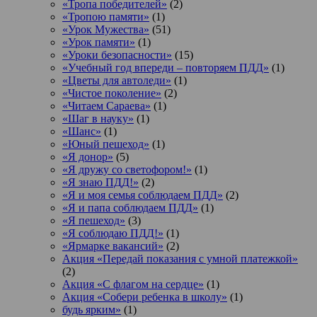
«Тропа победителей»
(2)
«Тропою памяти»
(1)
«Урок Мужества»
(51)
«Урок памяти»
(1)
«Уроки безопасности»
(15)
«Учебный год впереди – повторяем ПДД»
(1)
«Цветы для автоледи»
(1)
«Чистое поколение»
(2)
«Читаем Сараева»
(1)
«Шаг в науку»
(1)
«Шанс»
(1)
«Юный пешеход»
(1)
«Я донор»
(5)
«Я дружу со светофором!»
(1)
«Я знаю ПДД!»
(2)
«Я и моя семья соблюдаем ПДД»
(2)
«Я и папа соблюдаем ПДД»
(1)
«Я пешеход»
(3)
«Я соблюдаю ПДД!»
(1)
«Ярмарке вакансий»
(2)
Акция «Передай показания с умной платежкой»
(2)
Акция «С флагом на сердце»
(1)
Акция «Собери ребенка в школу»
(1)
будь ярким»
(1)