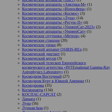
Космические аппараты «Арктика-М»
(1)
Космические аппараты «Ионосфера»
(1)
Космические аппараты «Космос»
(3)
Космические аппараты «Луна»
(14)
Космические аппараты «Ресурс-П»
(4)
Космические аппараты «УниверСат-2023»
(2)
Космические аппараты «УниверСат»
(1)
Космические спутники «Метеор»
(4)
Космические станции
(20)
Космические уроки
(8)
Космический аппарат OSIRIS-REx
(1)
Космический диктант
(1)
Космический мусор
(3)
Космический телескоп Европейского
космического агентства «INTErnational Gamma-Ray
Astrophysics Laboratory»
(1)
Космодром Восточный
(27)
Космодром Куру в Южной Америке
(1)
Космодромы
(35)
Космонавты
(134)
КОСПАС-САРСАТ
(2)
Ланьюэ
(1)
Луна
(56)
Лунная база
(1)