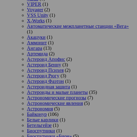
VIPER
(1)
Voyager
(2)
VSS Unity
(1)
X-Works
(1)
Автоматические межпланетные станции «Вега»
(1)
Акацуки
(1)
Аммонит
(1)
Ангара
(13)
Артемида
(2)
Астероид Апофис
(2)
Астероид Бенну
(3)
Астероид Психея
(2)
Астероид Рюгу
(3)
Астероид Фаэтон
(1)
Астероидная защита
(1)
Астероиды и малые планеты
(35)
Астрономические прогнозы
(7)
Астрономические явления
(5)
Астрономия
(5)
Байконур
(106)
Белые карлики
(1)
Бетельгейзе
(1)
Биоспутники
(1)
Биоспутники «Бион»
(5)