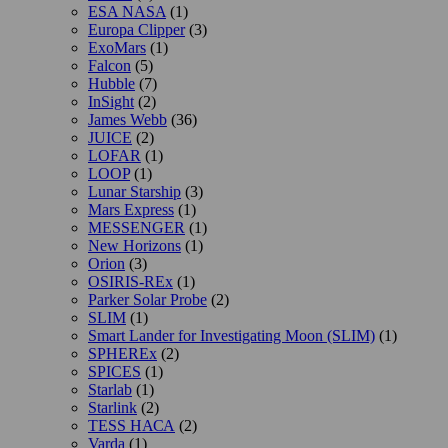
ESA NASA
(1)
Europa Clipper
(3)
ExoMars
(1)
Falcon
(5)
Hubble
(7)
InSight
(2)
James Webb
(36)
JUICE
(2)
LOFAR
(1)
LOOP
(1)
Lunar Starship
(3)
Mars Express
(1)
MESSENGER
(1)
New Horizons
(1)
Orion
(3)
OSIRIS-REx
(1)
Parker Solar Probe
(2)
SLIM
(1)
Smart Lander for Investigating Moon (SLIM)
(1)
SPHEREx
(2)
SPICES
(1)
Starlab
(1)
Starlink
(2)
TESS НАСА
(2)
Varda
(1)