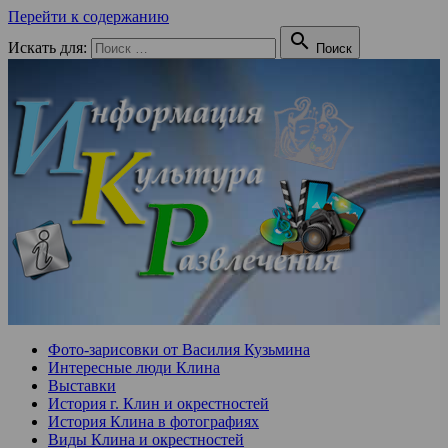
Перейти к содержанию

Искать для:
Поиск
Фото-зарисовки от Василия Кузьмина
Интересные люди Клина
Выставки
История г. Клин и окрестностей
История Клина в фотографиях
Виды Клина и окрестностей