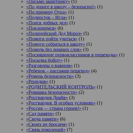
«Письмо защитнику»
(1)
«По дороге в школу – безопасно!»
(1)
«По примеру Отца»
(1)
«Подросток ‒ Игла»
(1)
«Поиск добрых дел»
(1)
«Поклонимся»
(6)
«Полицейский Дед Мороз»
(5)
«Помоги пойти учиться»
(1)
«Помоги собраться в школу»
(1)
«Помочь без лишних слов»
(3)
«Посвящение первоклассников в пешеходы»
(1)
«Посылка бойцу»
(1)
«Разговоры о важном»
(1)
«Ребенок – пассажир пешеход»
(4)
«Ремень безопасности»
(3)
«Рецидив»
(1)
«РОДИТЕЛЬСКИЙ КОНТРОЛЬ»
(1)
«Ромашка безопасности»
(2)
«Росгвардия Драйв»
(3)
«Росгвардия. В особых условиях»
(1)
«Россия — страна героев!»
(1)
«Сад памяти»
(1)
«Свеча памяти»
(6)
«Своих не бросаем»
(1)
«Связь поколений»
(7)