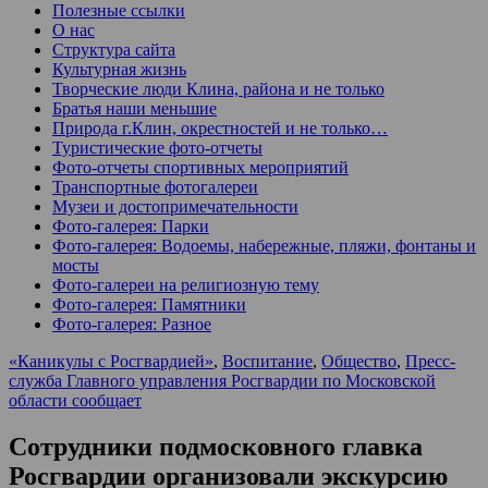
Полезные ссылки
О нас
Структура сайта
Культурная жизнь
Творческие люди Клина, района и не только
Братья наши меньшие
Природа г.Клин, окрестностей и не только…
Туристические фото-отчеты
Фото-отчеты спортивных мероприятий
Транспортные фотогалереи
Музеи и достопримечательности
Фото-галерея: Парки
Фото-галерея: Водоемы, набережные, пляжи, фонтаны и
мосты
Фото-галереи на религиозную тему
Фото-галерея: Памятники
Фото-галерея: Разное
«Каникулы с Росгвардией»
,
Воспитание
,
Общество
,
Пресс-
служба Главного управления Росгвардии по Московской
области сообщает
Сотрудники подмосковного главка
Росгвардии организовали экскурсию