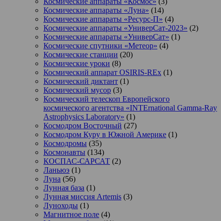
Космические аппараты «Космос»
(3)
Космические аппараты «Луна»
(14)
Космические аппараты «Ресурс-П»
(4)
Космические аппараты «УниверСат-2023»
(2)
Космические аппараты «УниверСат»
(1)
Космические спутники «Метеор»
(4)
Космические станции
(20)
Космические уроки
(8)
Космический аппарат OSIRIS-REx
(1)
Космический диктант
(1)
Космический мусор
(3)
Космический телескоп Европейского
космического агентства «INTErnational Gamma-Ray
Astrophysics Laboratory»
(1)
Космодром Восточный
(27)
Космодром Куру в Южной Америке
(1)
Космодромы
(35)
Космонавты
(134)
КОСПАС-САРСАТ
(2)
Ланьюэ
(1)
Луна
(56)
Лунная база
(1)
Лунная миссия Artemis
(3)
Луноходы
(1)
Магнитное поле
(4)