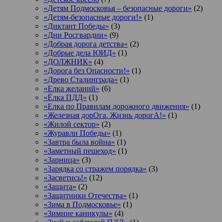
«Детям Подмосковья – безопасные дороги»
(2)
«Детям-безопасные дороги!»
(1)
«Диктант Победы»
(3)
«Дни Росгвардии»
(9)
«Добрая дорога детства»
(2)
«Добрые дела ЮИД»
(1)
«ДОЛЖНИК»
(4)
«Дорога без Опасности!»
(1)
«Древо Сталинграда»
(1)
«Елка желаний»
(6)
«Ёлка ПДД»
(1)
«Елка по Правилам дорожного движения»
(1)
«Железная дорОга. Жизнь дорогА!»
(1)
«Жилой сектор»
(2)
«Журавли Победы»
(1)
«Завтра была война»
(1)
«Заметный пешеход»
(1)
«Зарница»
(3)
«Зарядка со стражем порядка»
(3)
«Засветись!»
(12)
«Защита»
(2)
«Защитники Отечества»
(1)
«Зима в Подмосковье»
(1)
«Зимние каникулы»
(4)