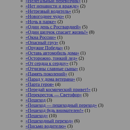
«Нелегальный перевозчик»
(1)
«Нет ненависти и вражде»
(2)
«Нетрезвый водитель»
(15)
«Новогоднее чудо»
(1)
«Ночь в парке»
(2)
«Один день с Росгвардией»
(5)
«Один щелчок спасает жизнь!»
(8)
«Окна России»
(1)
«Опасный груз»
(3)
«Оружие Победы»
(1)
«Оставь автомобиль дома»
(1)
«Осторожно, тонкий лед»
(2)
«От сердца к сердцу»
(17)
«Отчизны славные сыны»
(1)
«Память поколений»
(1)
«Парад у дома ветерана»
(1)
«Парта героя»
(4)
«Передай космический привет!»
(1)
«Перекресток — Светофор»
(3)
«Пешеход
(3)
«Пешеход — пешеходный переход»
(3)
«Пешеход будь внимателен!»
(1)
«Пешеход»
(10)
«Пешеходный переход»
(6)
«Письмо водителю»
(3)