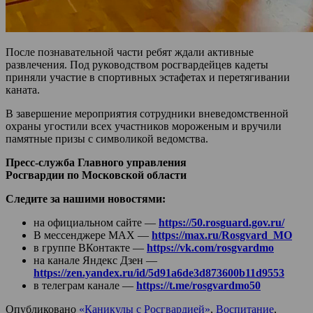
После познавательной части ребят ждали активные
развлечения. Под руководством росгвардейцев кадеты
приняли участие в спортивных эстафетах и перетягивании
каната.
В завершение мероприятия сотрудники вневедомственной
охраны угостили всех участников мороженым и вручили
памятные призы с символикой ведомства.
Пресс-служба Главного управления
Росгвардии по Московской области
Следите за нашими новостями:
на официальном сайте —
https://50.rosguard.gov.ru/
В мессенджере МАХ —
https://max.ru/Rosgvard_MO
в группе ВКонтакте —
https://vk.com/rosgvardmo
на канале Яндекс Дзен —
https://zen.yandex.ru/id/5d91a6de3d873600b11d9553
в телеграм канале —
https://t.me/rosgvardmo50
Опубликовано
«Каникулы с Росгвардией»
,
Воспитание
,