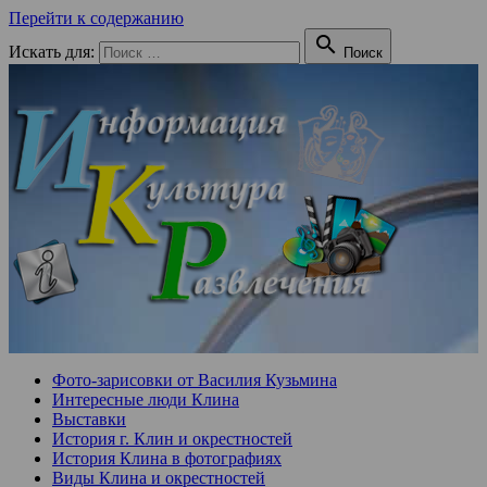
Перейти к содержанию

Искать для:
Поиск
Фото-зарисовки от Василия Кузьмина
Интересные люди Клина
Выставки
История г. Клин и окрестностей
История Клина в фотографиях
Виды Клина и окрестностей