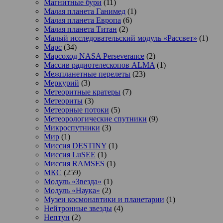
Магнитные бури
(11)
Малая планета Ганимед
(1)
Малая планета Европа
(6)
Малая планета Титан
(2)
Малый исследовательский модуль «Рассвет»
(1)
Марс
(34)
Марсоход NASA Perseverance
(2)
Массив радиотелескопов ALMA
(1)
Межпланетные перелеты
(23)
Меркурий
(3)
Метеоритные кратеры
(7)
Метеориты
(3)
Метеорные потоки
(5)
Метеорологические спутники
(9)
Микроспутники
(3)
Мир
(1)
Миссия DESTINY
(1)
Миссия LuSEE
(1)
Миссия RAMSES
(1)
МКС
(259)
Модуль «Звезда»
(1)
Модуль «Наука»
(2)
Музеи космонавтики и планетарии
(1)
Нейтронные звезды
(4)
Нептун
(2)