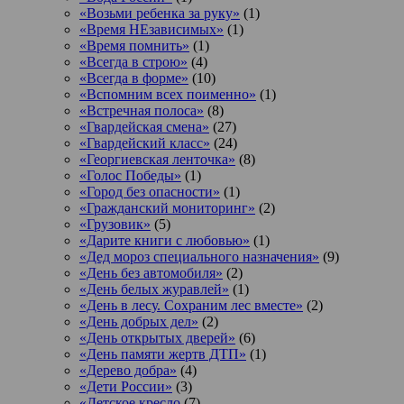
«Возьми ребенка за руку»
(1)
«Время НЕзависимых»
(1)
«Время помнить»
(1)
«Всегда в строю»
(4)
«Всегда в форме»
(10)
«Вспомним всех поименно»
(1)
«Встречная полоса»
(8)
«Гвардейская смена»
(27)
«Гвардейский класс»
(24)
«Георгиевская ленточка»
(8)
«Голос Победы»
(1)
«Город без опасности»
(1)
«Гражданский мониторинг»
(2)
«Грузовик»
(5)
«Дарите книги с любовью»
(1)
«Дед мороз специального назначения»
(9)
«День без автомобиля»
(2)
«День белых журавлей»
(1)
«День в лесу. Сохраним лес вместе»
(2)
«День добрых дел»
(2)
«День открытых дверей»
(6)
«День памяти жертв ДТП»
(1)
«Дерево добра»
(4)
«Дети России»
(3)
«Детское кресло
(7)