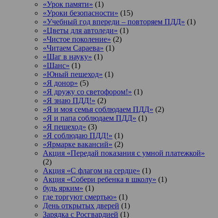
«Урок памяти»
(1)
«Уроки безопасности»
(15)
«Учебный год впереди – повторяем ПДД»
(1)
«Цветы для автоледи»
(1)
«Чистое поколение»
(2)
«Читаем Сараева»
(1)
«Шаг в науку»
(1)
«Шанс»
(1)
«Юный пешеход»
(1)
«Я донор»
(5)
«Я дружу со светофором!»
(1)
«Я знаю ПДД!»
(2)
«Я и моя семья соблюдаем ПДД»
(2)
«Я и папа соблюдаем ПДД»
(1)
«Я пешеход»
(3)
«Я соблюдаю ПДД!»
(1)
«Ярмарке вакансий»
(2)
Акция «Передай показания с умной платежкой»
(2)
Акция «С флагом на сердце»
(1)
Акция «Собери ребенка в школу»
(1)
будь ярким»
(1)
где торгуют смертью»
(1)
День открытых дверей
(1)
Зарядка с Росгвардией
(1)