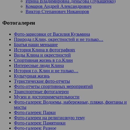
Ирина Владимировна Деньгова (Лукашенко)
Комаров Андрей Александрович
Виктор Степанович Никаноров
Фотогалереи
Фото-зарисовки от Василия Кузьмина
Природа г.Клин, окрестностей и не только…
Братья наши меньшие
История Клина в фотографиях
Виды Клина и окрестностей
Спортивная жизнь в г.о.Клин
Интересные люди Клина
История г.о. Клин и не только…
Культурная жизнь
Туристические фото-отчеты
Фото-отчеты спортивных мероприятий
Транспортные фотогалереи
Музеи и достопримечательности
Фото-галерея: Водоемы, набережные, пляжи, фонтаны и
мосты
Фото-галерея: Парки
Фото-галереи на религиозную тему
Фото-галерея: Памятники
Фото-галерея: Разное