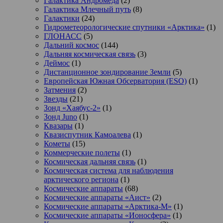
Галактика Андромеда
(2)
Галактика Млечный путь
(8)
Галактики
(24)
Гидрометеорологические спутники «Арктика»
(1)
ГЛОНАСС
(5)
Дальний космос
(144)
Дальняя космическая связь
(3)
Деймос
(1)
Дистанционное зондирование Земли
(5)
Европейская Южная Обсерватория (ESO)
(1)
Затмения
(2)
Звезды
(21)
Зонд «Хаябус-2»
(1)
Зонд Juno
(1)
Квазары
(1)
Квазиспутник Камоалева
(1)
Кометы
(15)
Коммерческие полеты
(1)
Космическая дальняя связь
(1)
Космическая система для наблюдения
арктического региона
(1)
Космические аппараты
(68)
Космические аппараты «Аист»
(2)
Космические аппараты «Арктика-М»
(1)
Космические аппараты «Ионосфера»
(1)