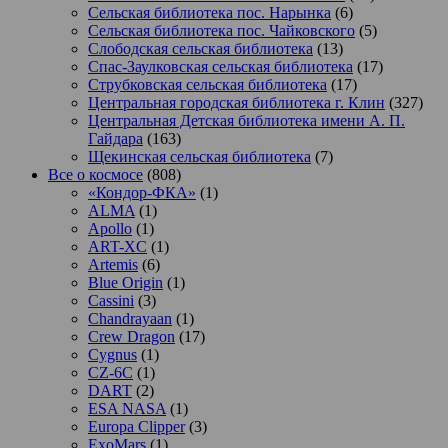
Сельская библиотека пос. Нарынка
(6)
Сельская библиотека пос. Чайковского
(5)
Слободская сельская библиотека
(13)
Спас-Заулковская сельская библиотека
(17)
Струбковская сельская библиотека
(17)
Центральная городская библиотека г. Клин
(327)
Центральная Детская библиотека имени А. П.
Гайдара
(163)
Щекинская сельская библиотека
(7)
Все о космосе
(808)
«Кондор-ФКА»
(1)
ALMA
(1)
Apollo
(1)
ART-XC
(1)
Artemis
(6)
Blue Origin
(1)
Cassini
(3)
Chandrayaan
(1)
Crew Dragon
(17)
Cygnus
(1)
CZ-6C
(1)
DART
(2)
ESA NASA
(1)
Europa Clipper
(3)
ExoMars
(1)