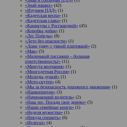
«Знай и соблюдай ПДД»
(1)
«Знай наших»
(42)
«Изучаем ПДД»
(1)
«Кадетская весна»
(1)
«Кадетская слава»
(1)
«Каникулы с Росгвардией»
(45)
«Коробка добра»
(1)
«Лес Победы»
(8)
«Лето без опасности»
(1)
«Лови удачу с умной платежкой»
(2)
«Мак»
(5)
«Маленький пассажир – большая
ответственность!»
(11)
«Минута молчания»
(1)
«Многодетная Россия»
(1)
«Молоды душой»
(1)
«Мото-скутер»
(4)
«Мы за безопасность дорожного движения»
(1)
«Наркопритон»
(3)
«Начинающий водитель»
(2)
«Наш лес. Посади свое дерево»
(5)
«Наши семейные книги»
(1)
«Неделя мужества»
(1)
«Некуда спешить»
(6)
«Нелегал»
(4)