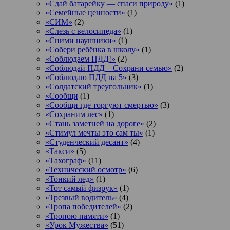
«Сдай батарейку — спаси природу»
(1)
«Семейные ценности»
(1)
«СИМ»
(2)
«Слезь с велосипеда»
(1)
«Сними наушники»
(1)
«Собери ребёнка в школу»
(1)
«Соблюдаем ПДД!»
(2)
«Соблюдай ПДД – Сохрани семью»
(2)
«Соблюдаю ПДД на 5»
(3)
«Солдатский треугольник»
(1)
«Сообщи
(1)
«Сообщи где торгуют смертью»
(3)
«Сохраним лес»
(1)
«Стань заметней на дороге»
(2)
«Стимул мечты это сам ты»
(1)
«Студенческий десант»
(4)
«Такси»
(5)
«Тахограф»
(11)
«Технический осмотр»
(6)
«Тонкий лед»
(1)
«Тот самый физрук»
(1)
«Трезвый водитель»
(4)
«Тропа победителей»
(2)
«Тропою памяти»
(1)
«Урок Мужества»
(51)