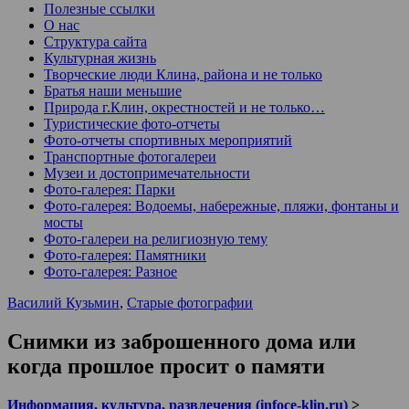
Полезные ссылки
О нас
Структура сайта
Культурная жизнь
Творческие люди Клина, района и не только
Братья наши меньшие
Природа г.Клин, окрестностей и не только…
Туристические фото-отчеты
Фото-отчеты спортивных мероприятий
Транспортные фотогалереи
Музеи и достопримечательности
Фото-галерея: Парки
Фото-галерея: Водоемы, набережные, пляжи, фонтаны и
мосты
Фото-галереи на религиозную тему
Фото-галерея: Памятники
Фото-галерея: Разное
Василий Кузьмин
,
Старые фотографии
Снимки из заброшенного дома или
когда прошлое просит о памяти
Информация, культура, развлечения (infoce-klin.ru)
>