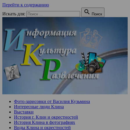
Перейти к содержанию

Искать для:
Поиск
Фото-зарисовки от Василия Кузьмина
Интересные люди Клина
Выставки
История г. Клин и окрестностей
История Клина в фотографиях
Виды Клина и окрестностей