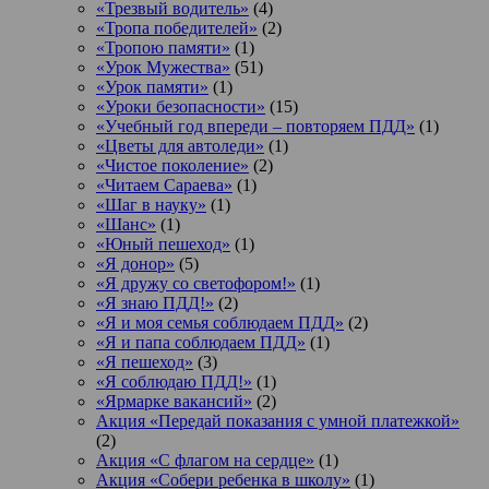
«Трезвый водитель»
(4)
«Тропа победителей»
(2)
«Тропою памяти»
(1)
«Урок Мужества»
(51)
«Урок памяти»
(1)
«Уроки безопасности»
(15)
«Учебный год впереди – повторяем ПДД»
(1)
«Цветы для автоледи»
(1)
«Чистое поколение»
(2)
«Читаем Сараева»
(1)
«Шаг в науку»
(1)
«Шанс»
(1)
«Юный пешеход»
(1)
«Я донор»
(5)
«Я дружу со светофором!»
(1)
«Я знаю ПДД!»
(2)
«Я и моя семья соблюдаем ПДД»
(2)
«Я и папа соблюдаем ПДД»
(1)
«Я пешеход»
(3)
«Я соблюдаю ПДД!»
(1)
«Ярмарке вакансий»
(2)
Акция «Передай показания с умной платежкой»
(2)
Акция «С флагом на сердце»
(1)
Акция «Собери ребенка в школу»
(1)