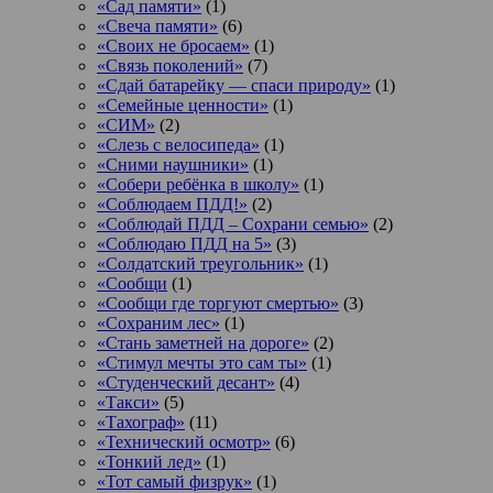
«Сад памяти»
(1)
«Свеча памяти»
(6)
«Своих не бросаем»
(1)
«Связь поколений»
(7)
«Сдай батарейку — спаси природу»
(1)
«Семейные ценности»
(1)
«СИМ»
(2)
«Слезь с велосипеда»
(1)
«Сними наушники»
(1)
«Собери ребёнка в школу»
(1)
«Соблюдаем ПДД!»
(2)
«Соблюдай ПДД – Сохрани семью»
(2)
«Соблюдаю ПДД на 5»
(3)
«Солдатский треугольник»
(1)
«Сообщи
(1)
«Сообщи где торгуют смертью»
(3)
«Сохраним лес»
(1)
«Стань заметней на дороге»
(2)
«Стимул мечты это сам ты»
(1)
«Студенческий десант»
(4)
«Такси»
(5)
«Тахограф»
(11)
«Технический осмотр»
(6)
«Тонкий лед»
(1)
«Тот самый физрук»
(1)