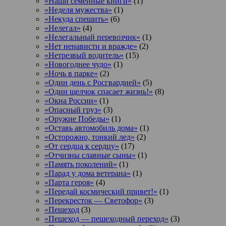
«Наши семейные книги»
(1)
«Неделя мужества»
(1)
«Некуда спешить»
(6)
«Нелегал»
(4)
«Нелегальный перевозчик»
(1)
«Нет ненависти и вражде»
(2)
«Нетрезвый водитель»
(15)
«Новогоднее чудо»
(1)
«Ночь в парке»
(2)
«Один день с Росгвардией»
(5)
«Один щелчок спасает жизнь!»
(8)
«Окна России»
(1)
«Опасный груз»
(3)
«Оружие Победы»
(1)
«Оставь автомобиль дома»
(1)
«Осторожно, тонкий лед»
(2)
«От сердца к сердцу»
(17)
«Отчизны славные сыны»
(1)
«Память поколений»
(1)
«Парад у дома ветерана»
(1)
«Парта героя»
(4)
«Передай космический привет!»
(1)
«Перекресток — Светофор»
(3)
«Пешеход
(3)
«Пешеход — пешеходный переход»
(3)