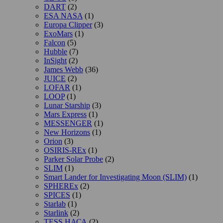
DART
(2)
ESA NASA
(1)
Europa Clipper
(3)
ExoMars
(1)
Falcon
(5)
Hubble
(7)
InSight
(2)
James Webb
(36)
JUICE
(2)
LOFAR
(1)
LOOP
(1)
Lunar Starship
(3)
Mars Express
(1)
MESSENGER
(1)
New Horizons
(1)
Orion
(3)
OSIRIS-REx
(1)
Parker Solar Probe
(2)
SLIM
(1)
Smart Lander for Investigating Moon (SLIM)
(1)
SPHEREx
(2)
SPICES
(1)
Starlab
(1)
Starlink
(2)
TESS НАСА
(2)