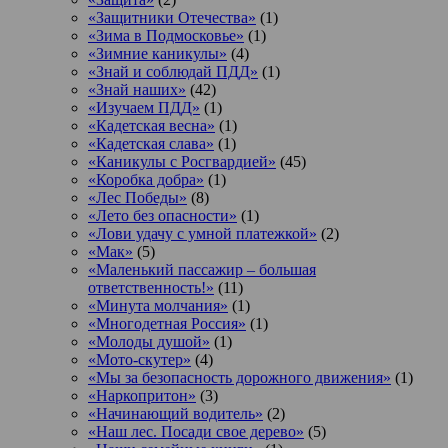
«Защитники Отечества»
(1)
«Зима в Подмосковье»
(1)
«Зимние каникулы»
(4)
«Знай и соблюдай ПДД»
(1)
«Знай наших»
(42)
«Изучаем ПДД»
(1)
«Кадетская весна»
(1)
«Кадетская слава»
(1)
«Каникулы с Росгвардией»
(45)
«Коробка добра»
(1)
«Лес Победы»
(8)
«Лето без опасности»
(1)
«Лови удачу с умной платежкой»
(2)
«Мак»
(5)
«Маленький пассажир – большая
ответственность!»
(11)
«Минута молчания»
(1)
«Многодетная Россия»
(1)
«Молоды душой»
(1)
«Мото-скутер»
(4)
«Мы за безопасность дорожного движения»
(1)
«Наркопритон»
(3)
«Начинающий водитель»
(2)
«Наш лес. Посади свое дерево»
(5)