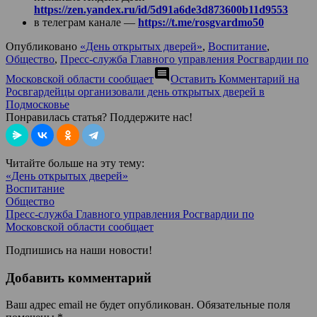
https://zen.yandex.ru/id/5d91a6de3d873600b11d9553
в телеграм канале —
https://t.me/rosgvardmo50
Опубликовано
«День открытых дверей»
,
Воспитание
,
Общество
,
Пресс-служба Главного управления Росгвардии по
comment
Московской области сообщает
Оставить Комментарий
на
Росвгардейцы организовали день открытых дверей в
Подмосковье
Понравилась статья? Поддержите нас!
Читайте больше на эту тему:
«День открытых дверей»
Воспитание
Общество
Пресс-служба Главного управления Росгвардии по
Московской области сообщает
Подпишись на наши новости!
Добавить комментарий
Ваш адрес email не будет опубликован.
Обязательные поля