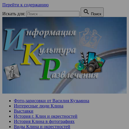
Перейти к содержанию

Искать для:
Поиск
Фото-зарисовки от Василия Кузьмина
Интересные люди Клина
Выставки
История г. Клин и окрестностей
История Клина в фотографиях
Виды Клина и окрестностей