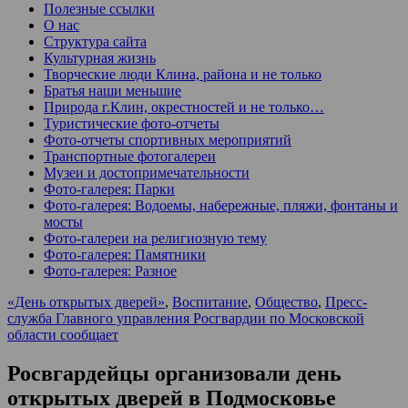
Полезные ссылки
О нас
Структура сайта
Культурная жизнь
Творческие люди Клина, района и не только
Братья наши меньшие
Природа г.Клин, окрестностей и не только…
Туристические фото-отчеты
Фото-отчеты спортивных мероприятий
Транспортные фотогалереи
Музеи и достопримечательности
Фото-галерея: Парки
Фото-галерея: Водоемы, набережные, пляжи, фонтаны и
мосты
Фото-галереи на религиозную тему
Фото-галерея: Памятники
Фото-галерея: Разное
«День открытых дверей»
,
Воспитание
,
Общество
,
Пресс-
служба Главного управления Росгвардии по Московской
области сообщает
Росвгардейцы организовали день
открытых дверей в Подмосковье