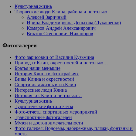
Культурная жизнь
Творческие люди Клина, района и не только
Алексей Заричный
Ирина Владимировна Деньгова (Лукашенко)
Комаров Андрей Александрович
Виктор Степанович Никаноров
Фотогалереи
Фото-зарисовки от Василия Кузьмина
Природа г.Клин, окрестностей и не только…
Братья наши меньшие
История Клина в фотографиях
Виды Клина и окрестностей
Спортивная жизнь в г.о.Клин
Интересные люди Клина
История г.о. Клин и не только…
Культурная жизнь
Туристические фото-отчеты
Фото-отчеты спортивных мероприятий
Транспортные фотогалереи
Музеи и достопримечательности
Фото-галерея: Водоемы, набережные, пляжи, фонтаны и
мосты