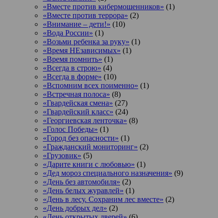
«Вместе против кибермошенников»
(1)
«Вместе против террора»
(2)
«Внимание – дети!»
(10)
«Вода России»
(1)
«Возьми ребенка за руку»
(1)
«Время НЕзависимых»
(1)
«Время помнить»
(1)
«Всегда в строю»
(4)
«Всегда в форме»
(10)
«Вспомним всех поименно»
(1)
«Встречная полоса»
(8)
«Гвардейская смена»
(27)
«Гвардейский класс»
(24)
«Георгиевская ленточка»
(8)
«Голос Победы»
(1)
«Город без опасности»
(1)
«Гражданский мониторинг»
(2)
«Грузовик»
(5)
«Дарите книги с любовью»
(1)
«Дед мороз специального назначения»
(9)
«День без автомобиля»
(2)
«День белых журавлей»
(1)
«День в лесу. Сохраним лес вместе»
(2)
«День добрых дел»
(2)
«День открытых дверей»
(6)