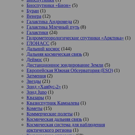
Биоспутники «Бион»
(5)
Буран
(1)
Венера
(12)
Галактика Андромеда
(2)
Галактика Млечный путь
(8)
Галактики
(24)
Гидрометеорологические спутники «Арктика»
(1)
ГЛОНАСС
(5)
Дальний космос
(144)
Дальняя космическая связь
(3)
Деймос
(1)
Дистанционное зондирование Земли
(5)
Европейская Южная Обсерватория (ESO)
(1)
Затмения
(2)
Звезды
(21)
Зонд «Хаябус-2»
(1)
Зонд Juno
(1)
Квазары
(1)
Квазиспутник Камоалева
(1)
Кометы
(15)
Коммерческие полеты
(1)
Космическая дальняя связь
(1)
Космическая система для наблюдения
арктического региона
(1)