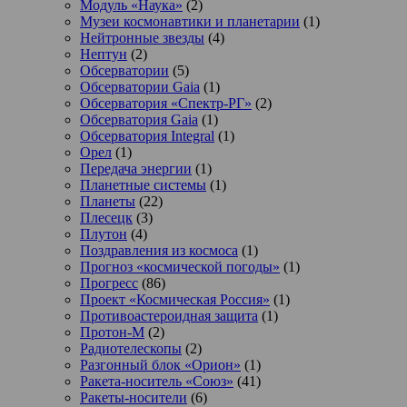
Модуль «Наука»
(2)
Музеи космонавтики и планетарии
(1)
Нейтронные звезды
(4)
Нептун
(2)
Обсерватории
(5)
Обсерватории Gaia
(1)
Обсерватория «Спектр-РГ»
(2)
Обсерватория Gaia
(1)
Обсерватория Integral
(1)
Орел
(1)
Передача энергии
(1)
Планетные системы
(1)
Планеты
(22)
Плесецк
(3)
Плутон
(4)
Поздравления из космоса
(1)
Прогноз «космической погоды»
(1)
Прогресс
(86)
Проект «Космическая Россия»
(1)
Противоастероидная защита
(1)
Протон-М
(2)
Радиотелескопы
(2)
Разгонный блок «Орион»
(1)
Ракета-носитель «Союз»
(41)
Ракеты-носители
(6)