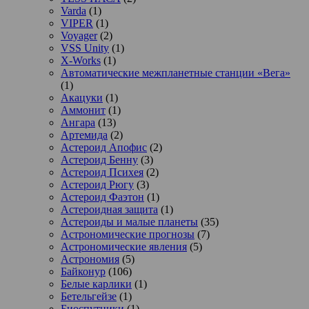
Varda
(1)
VIPER
(1)
Voyager
(2)
VSS Unity
(1)
X-Works
(1)
Автоматические межпланетные станции «Вега»
(1)
Акацуки
(1)
Аммонит
(1)
Ангара
(13)
Артемида
(2)
Астероид Апофис
(2)
Астероид Бенну
(3)
Астероид Психея
(2)
Астероид Рюгу
(3)
Астероид Фаэтон
(1)
Астероидная защита
(1)
Астероиды и малые планеты
(35)
Астрономические прогнозы
(7)
Астрономические явления
(5)
Астрономия
(5)
Байконур
(106)
Белые карлики
(1)
Бетельгейзе
(1)
Биоспутники
(1)