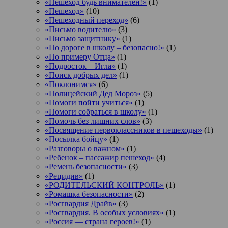
«Пешеход будь внимателен!»
(1)
«Пешеход»
(10)
«Пешеходный переход»
(6)
«Письмо водителю»
(3)
«Письмо защитнику»
(1)
«По дороге в школу – безопасно!»
(1)
«По примеру Отца»
(1)
«Подросток ‒ Игла»
(1)
«Поиск добрых дел»
(1)
«Поклонимся»
(6)
«Полицейский Дед Мороз»
(5)
«Помоги пойти учиться»
(1)
«Помоги собраться в школу»
(1)
«Помочь без лишних слов»
(3)
«Посвящение первоклассников в пешеходы»
(1)
«Посылка бойцу»
(1)
«Разговоры о важном»
(1)
«Ребенок – пассажир пешеход»
(4)
«Ремень безопасности»
(3)
«Рецидив»
(1)
«РОДИТЕЛЬСКИЙ КОНТРОЛЬ»
(1)
«Ромашка безопасности»
(2)
«Росгвардия Драйв»
(3)
«Росгвардия. В особых условиях»
(1)
«Россия — страна героев!»
(1)