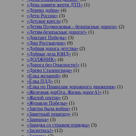
«День памяти жертв ДТП»
(1)
«Дерево добра»
(4)
«Дети России»
(3)
«Детское кресло
(7)
«Детям Подмосковья – безопасные дороги»
(2)
«Детям-безопасные дороги!»
(1)
«Диктант Победы»
(3)
«Дни Росгвардии»
(9)
«Добрая дорога детства»
(2)
«Добрые дела ЮИД»
(1)
«ДОЛЖНИК»
(4)
«Дорога без Опасности!»
(1)
«Древо Сталинграда»
(1)
«Елка желаний»
(6)
«Ёлка ПДД»
(1)
«Елка по Правилам дорожного движения»
(1)
«Железная дорОга. Жизнь дорогА!»
(1)
«Жилой сектор»
(2)
«Журавли Победы»
(1)
«Завтра была война»
(1)
«Заметный пешеход»
(1)
«Зарница»
(3)
«Зарядка со стражем порядка»
(3)
«Засветись!»
(12)
«Защита»
(2)