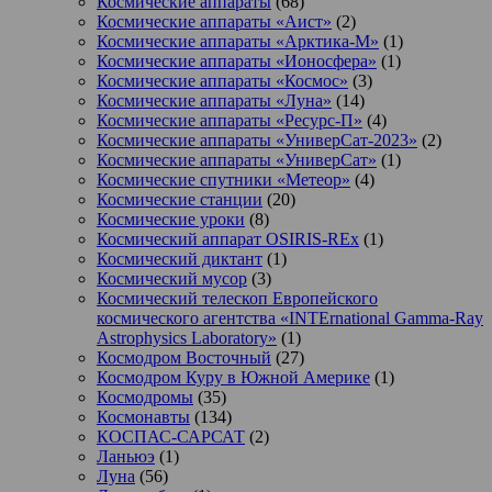
Космические аппараты
(68)
Космические аппараты «Аист»
(2)
Космические аппараты «Арктика-М»
(1)
Космические аппараты «Ионосфера»
(1)
Космические аппараты «Космос»
(3)
Космические аппараты «Луна»
(14)
Космические аппараты «Ресурс-П»
(4)
Космические аппараты «УниверСат-2023»
(2)
Космические аппараты «УниверСат»
(1)
Космические спутники «Метеор»
(4)
Космические станции
(20)
Космические уроки
(8)
Космический аппарат OSIRIS-REx
(1)
Космический диктант
(1)
Космический мусор
(3)
Космический телескоп Европейского
космического агентства «INTErnational Gamma-Ray
Astrophysics Laboratory»
(1)
Космодром Восточный
(27)
Космодром Куру в Южной Америке
(1)
Космодромы
(35)
Космонавты
(134)
КОСПАС-САРСАТ
(2)
Ланьюэ
(1)
Луна
(56)