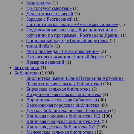
будь ярким»
(1)
где торгуют смертью»
(1)
День открытых дверей
(1)
Зарядка с Росгвардией
(1)
Патриотическая акция «Вместе мы сильнее»
(1)
Подмосковные росгвардейцы приступили к
обучению по программе «Росгвардия Драйв»
(1)
Социальный раунд «Трезвый водитель»
(2)
тонкий лёд!»
(1)
Фото-челлендж «Связь поколений»
(2)
Экологическая акция «Чистый берег»
(1)
Ярмарка вакансий
(1)
Без рубрики
(1)
Библиотеки
(1 094)
Библиотека имени Юрия Петровича Артюхина
(Решоткинская сельская библиотека)
(18)
Биревская сельская библиотека
(3)
Воздвиженская сельская библиотека
(4)
Воронинская сельская библиотека
(30)
Высоковская городская библиотека
(80)
Детская библиотека поселка Решоткино
(1)
Клинская городская библиотека №2
(100)
Клинская городская библиотека №6
(5)
Клинская детская библиотека №2
(259)
Малеевская сельская библиотека
(12)