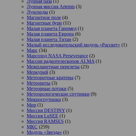
Лунная база
(1)
Лунная миссия Artemis
(3)
Луноходы
(1)
Магнитное поле
(4)
Магнитные бури
(11)
Малая планета Ганимед
(1)
Малая планета Европа
(6)
Малая планета Титан
(2)
Малый исследовательский модуль «Рассвет»
(1)
Марс
(34)
Марсоход NASA Perseverance
(2)
Массив радиотелескопов ALMA
(1)
Межпланетные перелеты
(23)
Меркурий
(3)
Метеоритные кратеры
(7)
Метеориты
(3)
Метеорные потоки
(5)
Метеорологические спутники
(9)
Микроспутники
(3)
Мир
(1)
Миссия DESTINY
(1)
Миссия LuSEE
(1)
Миссия RAMSES
(1)
МКС
(259)
Модуль «Звезда»
(1)