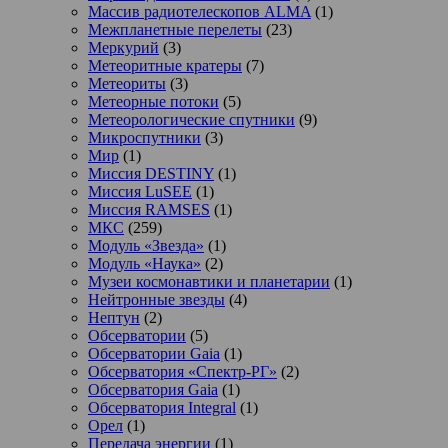
Массив радиотелескопов ALMA
(1)
Межпланетные перелеты
(23)
Меркурий
(3)
Метеоритные кратеры
(7)
Метеориты
(3)
Метеорные потоки
(5)
Метеорологические спутники
(9)
Микроспутники
(3)
Мир
(1)
Миссия DESTINY
(1)
Миссия LuSEE
(1)
Миссия RAMSES
(1)
МКС
(259)
Модуль «Звезда»
(1)
Модуль «Наука»
(2)
Музеи космонавтики и планетарии
(1)
Нейтронные звезды
(4)
Нептун
(2)
Обсерватории
(5)
Обсерватории Gaia
(1)
Обсерватория «Спектр-РГ»
(2)
Обсерватория Gaia
(1)
Обсерватория Integral
(1)
Орел
(1)
Передача энергии
(1)