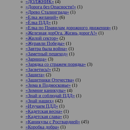
«ДОЛЖНИК»
(4)
«Дорога без Опасности!»
(1)
«Древо Сталинграда»
(1)
«Елка желаний»
(6)
«Ёлка ПДД»
(1)
«Елка по Правилам дорожного движения»
(1)
«Железная дорОга. Жизнь дорогА!»
(1)
«Жилой сектор»
(2)
«Журавли Победы»
(1)
«Завтра была война»
(1)
«Заметный пешеход»
(1)
«Зарница»
(3)
«Зарядка со стражем порядка»
(3)
«Засветись!»
(12)
«Защита»
(2)
«Защитники Отечества»
(1)
«Зима в Подмосковье»
(1)
«Зимние каникулы»
(4)
«Знай и соблюдай ПДД»
(1)
«Знай наших»
(42)
«Изучаем ПДД»
(1)
«Кадетская весна»
(1)
«Кадетская слава»
(1)
«Каникулы с Росгвардией»
(45)
«Коробка добра»
(1)