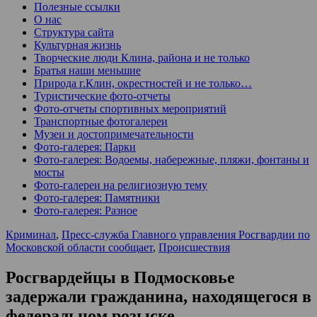
Полезные ссылки
О нас
Структура сайта
Культурная жизнь
Творческие люди Клина, района и не только
Братья наши меньшие
Природа г.Клин, окрестностей и не только…
Туристические фото-отчеты
Фото-отчеты спортивных мероприятий
Транспортные фотогалереи
Музеи и достопримечательности
Фото-галерея: Парки
Фото-галерея: Водоемы, набережные, пляжи, фонтаны и
мосты
Фото-галереи на религиозную тему
Фото-галерея: Памятники
Фото-галерея: Разное
Криминал
,
Пресс-служба Главного управления Росгвардии по
Московской области сообщает
,
Происшествия
Росгвардейцы в Подмосковье
задержали гражданина, находящегося в
федеральном розыске