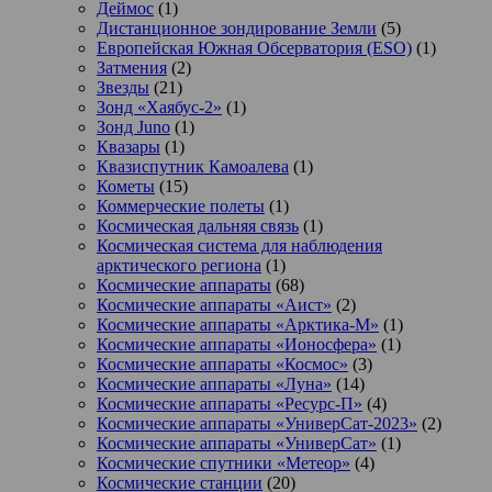
Деймос
(1)
Дистанционное зондирование Земли
(5)
Европейская Южная Обсерватория (ESO)
(1)
Затмения
(2)
Звезды
(21)
Зонд «Хаябус-2»
(1)
Зонд Juno
(1)
Квазары
(1)
Квазиспутник Камоалева
(1)
Кометы
(15)
Коммерческие полеты
(1)
Космическая дальняя связь
(1)
Космическая система для наблюдения
арктического региона
(1)
Космические аппараты
(68)
Космические аппараты «Аист»
(2)
Космические аппараты «Арктика-М»
(1)
Космические аппараты «Ионосфера»
(1)
Космические аппараты «Космос»
(3)
Космические аппараты «Луна»
(14)
Космические аппараты «Ресурс-П»
(4)
Космические аппараты «УниверСат-2023»
(2)
Космические аппараты «УниверСат»
(1)
Космические спутники «Метеор»
(4)
Космические станции
(20)