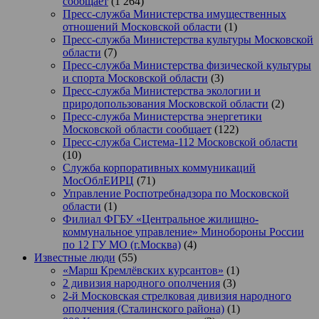
сообщает
(1 264)
Пресс-служба Министерства имущественных
отношений Московской области
(1)
Пресс-служба Министерства культуры Московской
области
(7)
Пресс-служба Министерства физической культуры
и спорта Московской области
(3)
Пресс-служба Министерства экологии и
природопользования Московской области
(2)
Пресс-служба Министерства энергетики
Московской области сообщает
(122)
Пресс-служба Система-112 Московской области
(10)
Служба корпоративных коммуникаций
МосОблЕИРЦ
(71)
Управление Роспотребнадзора по Московской
области
(1)
Филиал ФГБУ «Центральное жилищно-
коммунальное управление» Минобороны России
по 12 ГУ МО (г.Москва)
(4)
Известные люди
(55)
«Марш Кремлёвских курсантов»
(1)
2 дивизия народного ополчения
(3)
2-й Московская стрелковая дивизия народного
ополчения (Сталинского района)
(1)