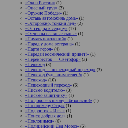
«Окна России»
(1)
«Опасный груз»
(3)
«Оружие Победы»
(1)
«Оставь автомобиль дома»
(1)
«Осторожно, тонкий лед»
(2)
«От сердца к сердцу»
(17)
«Отчизны славные сыны»
(1)
«Память поколений»
(1)
«Парад у дома ветерана»
(1)
«Парта героя»
(4)
«Передай космический привет!»
(1)
«Перекресток — Светофор»
(3)
«Пешеход
(3)
«Пешеход — пешеходный переход»
(3)
«Пешеход будь внимателен!»
(1)
«Пешеход»
(10)
«Пешеходный переход»
(6)
«Письмо водителю»
(3)
«Письмо защитнику»
(1)
«По дороге в школу – безопасно!»
(1)
«По примеру Отца»
(1)
«Подросток ‒ Игла»
(1)
«Поиск добрых дел»
(1)
«Поклонимся»
(6)
«Полицейский Дед Мороз»
(5)