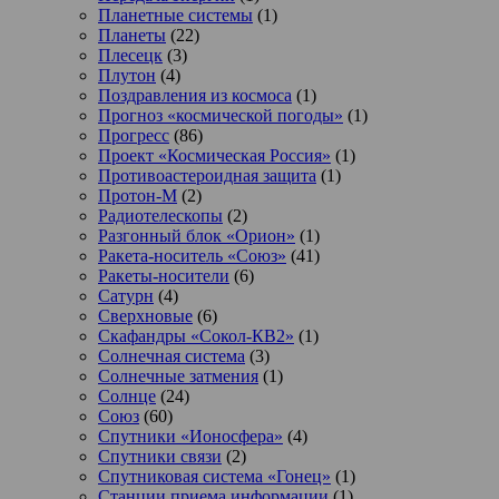
Планетные системы
(1)
Планеты
(22)
Плесецк
(3)
Плутон
(4)
Поздравления из космоса
(1)
Прогноз «космической погоды»
(1)
Прогресс
(86)
Проект «Космическая Россия»
(1)
Противоастероидная защита
(1)
Протон-М
(2)
Радиотелескопы
(2)
Разгонный блок «Орион»
(1)
Ракета-носитель «Союз»
(41)
Ракеты-носители
(6)
Сатурн
(4)
Сверхновые
(6)
Скафандры «Сокол-КВ2»
(1)
Солнечная система
(3)
Солнечные затмения
(1)
Солнце
(24)
Союз
(60)
Спутники «Ионосфера»
(4)
Спутники связи
(2)
Спутниковая система «Гонец»
(1)
Станции приема информации
(1)