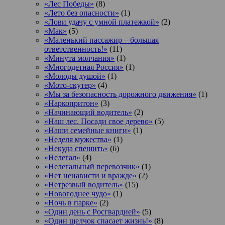
«Лес Победы»
(8)
«Лето без опасности»
(1)
«Лови удачу с умной платежкой»
(2)
«Мак»
(5)
«Маленький пассажир – большая
ответственность!»
(11)
«Минута молчания»
(1)
«Многодетная Россия»
(1)
«Молоды душой»
(1)
«Мото-скутер»
(4)
«Мы за безопасность дорожного движения»
(1)
«Наркопритон»
(3)
«Начинающий водитель»
(2)
«Наш лес. Посади свое дерево»
(5)
«Наши семейные книги»
(1)
«Неделя мужества»
(1)
«Некуда спешить»
(6)
«Нелегал»
(4)
«Нелегальный перевозчик»
(1)
«Нет ненависти и вражде»
(2)
«Нетрезвый водитель»
(15)
«Новогоднее чудо»
(1)
«Ночь в парке»
(2)
«Один день с Росгвардией»
(5)
«Один щелчок спасает жизнь!»
(8)