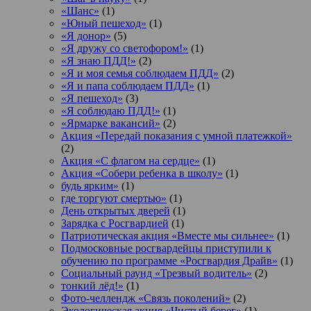
«Шанс»
(1)
«Юный пешеход»
(1)
«Я донор»
(5)
«Я дружу со светофором!»
(1)
«Я знаю ПДД!»
(2)
«Я и моя семья соблюдаем ПДД»
(2)
«Я и папа соблюдаем ПДД»
(1)
«Я пешеход»
(3)
«Я соблюдаю ПДД!»
(1)
«Ярмарке вакансий»
(2)
Акция «Передай показания с умной платежкой»
(2)
Акция «С флагом на сердце»
(1)
Акция «Собери ребенка в школу»
(1)
будь ярким»
(1)
где торгуют смертью»
(1)
День открытых дверей
(1)
Зарядка с Росгвардией
(1)
Патриотическая акция «Вместе мы сильнее»
(1)
Подмосковные росгвардейцы приступили к
обучению по программе «Росгвардия Драйв»
(1)
Социальный раунд «Трезвый водитель»
(2)
тонкий лёд!»
(1)
Фото-челлендж «Связь поколений»
(2)
Экологическая акция «Чистый берег»
(1)