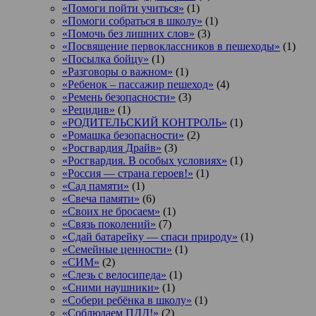
«Помоги пойти учиться»
(1)
«Помоги собраться в школу»
(1)
«Помочь без лишних слов»
(3)
«Посвящение первоклассников в пешеходы»
(1)
«Посылка бойцу»
(1)
«Разговоры о важном»
(1)
«Ребенок – пассажир пешеход»
(4)
«Ремень безопасности»
(3)
«Рецидив»
(1)
«РОДИТЕЛЬСКИЙ КОНТРОЛЬ»
(1)
«Ромашка безопасности»
(2)
«Росгвардия Драйв»
(3)
«Росгвардия. В особых условиях»
(1)
«Россия — страна героев!»
(1)
«Сад памяти»
(1)
«Свеча памяти»
(6)
«Своих не бросаем»
(1)
«Связь поколений»
(7)
«Сдай батарейку — спаси природу»
(1)
«Семейные ценности»
(1)
«СИМ»
(2)
«Слезь с велосипеда»
(1)
«Сними наушники»
(1)
«Собери ребёнка в школу»
(1)
«Соблюдаем ПДД!»
(2)