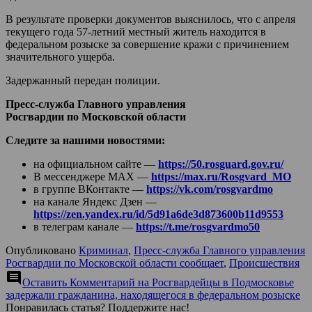
В результате проверки документов выяснилось, что с апреля
текущего года 57-летний местный житель находится в
федеральном розыске за совершение кражи с причинением
значительного ущерба.
Задержанный передан полиции.
Пресс-служба Главного управления
Росгвардии по Московской области
Следите за нашими новостями:
на официальном сайте —
https://50.rosguard.gov.ru/
В мессенджере МАХ —
https://max.ru/Rosgvard_MO
в группе ВКонтакте —
https://vk.com/rosgvardmo
на канале Яндекс Дзен —
https://zen.yandex.ru/id/5d91a6de3d873600b11d9553
в телеграм канале —
https://t.me/rosgvardmo50
Опубликовано
Криминал
,
Пресс-служба Главного управления
Росгвардии по Московской области сообщает
,
Происшествия
comment
Оставить Комментарий
на Росгвардейцы в Подмосковье
задержали гражданина, находящегося в федеральном розыске
Понравилась статья? Поддержите нас!