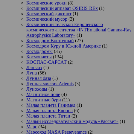
Космические уроки
(8)
Космический аппарат OSIRIS-REx
(1)
Космический диктант
(1)
Космический мусор
(3)
Космический телескоп Европейского
космического агентства «INTErnational Gamma-Ray
Astrophysics Laboratory»
(1)
Космодром Восточный
(27)
Космодром Куру в Южной Америке
(1)
Космодромы
(35)
Космонавты
(134)
КОСПАС-САРСАТ
(2)
Ланьюэ
(1)
Луна
(56)
Лунная база
(1)
Лунная миссия Artemis
(3)
Луноходы
(1)
Магнитное поле
(4)
Магнитные бури
(11)
Малая планета Ганимед
(1)
Малая планета Европа
(6)
Малая планета Титан
(2)
Малый исследовательский модуль «Рассвет»
(1)
Марс
(34)
Марсоход NASA Perseverance
(2)