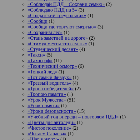
«Соблюдай ПДД – Сохрани семью»
(2)
«Соблюдаю ПДД на 5»
(3)
«Солдатский треугольник»
(1)
«Сообщи
(1)
«Сообщи где торгуют смертью»
(3)
«Сохраним лес»
(1)
«Стань заметней на дороге»
(2)
«Стимул мечты это сам ты»
(1)
«Студенческий десант»
(4)
«Такси»
(5)
«Тахограф»
(11)
«Технический осмотр»
(6)
«Тонкий лед»
(1)
«Тот самый физрук»
(1)
«Трезвый водитель»
(4)
«Тропа победителей»
(2)
«Тропою памяти»
(1)
«Урок Мужества»
(51)
«Урок памяти»
(1)
«Уроки безопасности»
(15)
«Учебный год впереди – повторяем ПДД»
(1)
«Цветы для автоледи»
(1)
«Чистое поколение»
(2)
«Читаем Сараева»
(1)
«Шаг в науку»
(1)