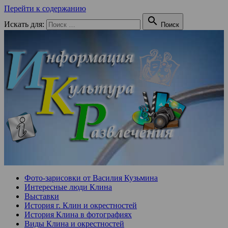
Перейти к содержанию

Искать для:
Поиск
Фото-зарисовки от Василия Кузьмина
Интересные люди Клина
Выставки
История г. Клин и окрестностей
История Клина в фотографиях
Виды Клина и окрестностей