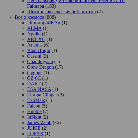
Центральная Детская библиотека имени А. П.
Гайдара
(163)
Щекинская сельская библиотека
(7)
Все о космосе
(808)
«Кондор-ФКА»
(1)
ALMA
(1)
Apollo
(1)
ART-XC
(1)
Artemis
(6)
Blue Origin
(1)
Cassini
(3)
Chandrayaan
(1)
Crew Dragon
(17)
Cygnus
(1)
CZ-6C
(1)
DART
(2)
ESA NASA
(1)
Europa Clipper
(3)
ExoMars
(1)
Falcon
(5)
Hubble
(7)
InSight
(2)
James Webb
(36)
JUICE
(2)
LOFAR
(1)