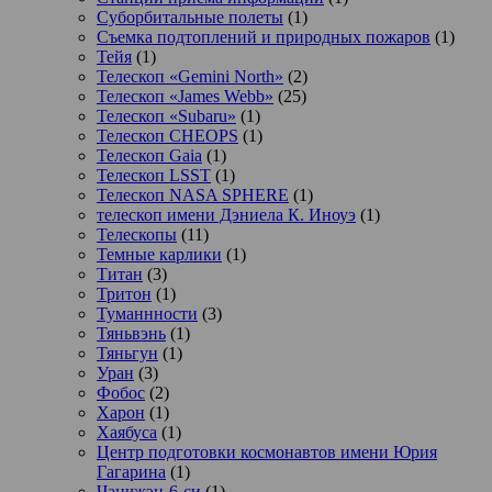
Суборбитальные полеты
(1)
Съемка подтоплений и природных пожаров
(1)
Тейя
(1)
Телескоп «Gemini North»
(2)
Телескоп «James Webb»
(25)
Телескоп «Subaru»
(1)
Телескоп CHEOPS
(1)
Телескоп Gaia
(1)
Телескоп LSST
(1)
Телескоп NASA SPHERE
(1)
телескоп имени Дэниела К. Иноуэ
(1)
Телескопы
(11)
Темные карлики
(1)
Титан
(3)
Тритон
(1)
Туманнности
(3)
Тяньвэнь
(1)
Тяньгун
(1)
Уран
(3)
Фобос
(2)
Харон
(1)
Хаябуса
(1)
Центр подготовки космонавтов имени Юрия
Гагарина
(1)
Чанчжэн-6-си
(1)