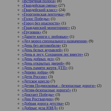
«Встречная полоса»
(8)
«Гвардейская смена»
(27)
«Гвардейский класс»
(24)
«Георгиевская ленточка»
(8)
«Голос Победы»
(1)
«Город без опасности»
(1)
«Гражданский мониторинг»
(2)
«Грузовик»
(5)
«Дарите книги с любовью»
(1)
«Дед мороз специального назначения»
(9)
«День без автомобиля»
(2)
«День белых журавлей»
(1)
«День в лесу. Сохраним лес вместе»
(2)
«День добрых дел»
(2)
«День открытых дверей»
(6)
«День памяти жертв ДТП»
(1)
«Дерево добра»
(4)
«Дети России»
(3)
«Детское кресло
(7)
«Детям Подмосковья – безопасные дороги»
(2)
«Детям-безопасные дороги!»
(1)
«Диктант Победы»
(3)
«Дни Росгвардии»
(9)
«Добрая дорога детства»
(2)
«Добрые дела ЮИД»
(1)