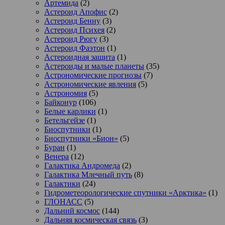
Артемида
(2)
Астероид Апофис
(2)
Астероид Бенну
(3)
Астероид Психея
(2)
Астероид Рюгу
(3)
Астероид Фаэтон
(1)
Астероидная защита
(1)
Астероиды и малые планеты
(35)
Астрономические прогнозы
(7)
Астрономические явления
(5)
Астрономия
(5)
Байконур
(106)
Белые карлики
(1)
Бетельгейзе
(1)
Биоспутники
(1)
Биоспутники «Бион»
(5)
Буран
(1)
Венера
(12)
Галактика Андромеда
(2)
Галактика Млечный путь
(8)
Галактики
(24)
Гидрометеорологические спутники «Арктика»
(1)
ГЛОНАСС
(5)
Дальний космос
(144)
Дальняя космическая связь
(3)