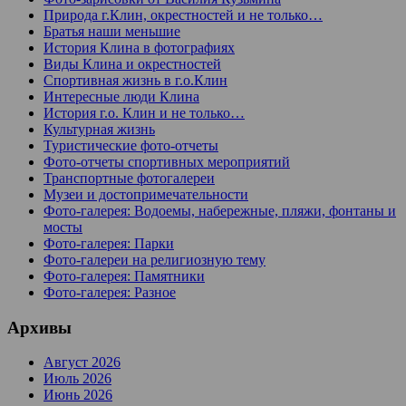
Природа г.Клин, окрестностей и не только…
Братья наши меньшие
История Клина в фотографиях
Виды Клина и окрестностей
Спортивная жизнь в г.о.Клин
Интересные люди Клина
История г.о. Клин и не только…
Культурная жизнь
Туристические фото-отчеты
Фото-отчеты спортивных мероприятий
Транспортные фотогалереи
Музеи и достопримечательности
Фото-галерея: Водоемы, набережные, пляжи, фонтаны и
мосты
Фото-галерея: Парки
Фото-галереи на религиозную тему
Фото-галерея: Памятники
Фото-галерея: Разное
Архивы
Август 2026
Июль 2026
Июнь 2026