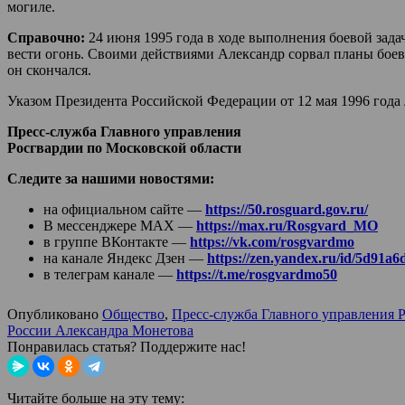
могиле.
Справочно:
24 июня 1995 года в ходе выполнения боевой зада
вести огонь. Своими действиями Александр сорвал планы боеви
он скончался.
Указом Президента Российской Федерации от 12 мая 1996 года
Пресс-служба Главного управления
Росгвардии по Московской области
Следите за нашими новостями:
на официальном сайте —
https://50.rosguard.gov.ru/
В мессенджере МАХ —
https://max.ru/Rosgvard_MO
в группе ВКонтакте —
https://vk.com/rosgvardmo
на канале Яндекс Дзен —
https://zen.yandex.ru/id/5d91
в телеграм канале —
https://t.me/rosgvardmo50
Опубликовано
Общество
,
Пресс-служба Главного управления 
России Александра Монетова
Понравилась статья? Поддержите нас!
Читайте больше на эту тему: