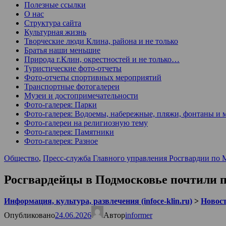
Полезные ссылки
О нас
Структура сайта
Культурная жизнь
Творческие люди Клина, района и не только
Братья наши меньшие
Природа г.Клин, окрестностей и не только…
Туристические фото-отчеты
Фото-отчеты спортивных мероприятий
Транспортные фотогалереи
Музеи и достопримечательности
Фото-галерея: Парки
Фото-галерея: Водоемы, набережные, пляжи, фонтаны и 
Фото-галереи на религиозную тему
Фото-галерея: Памятники
Фото-галерея: Разное
Общество
,
Пресс-служба Главного управления Росгвардии по 
Росгвардейцы в Подмосковье почтили 
Информация, культура, развлечения (infoce-klin.ru)
>
Новости
Опубликовано
24.06.2026
Автор
informer