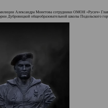
 милиции Александра Монетова сотрудники ОМОН «Русич» Глав
ории Дубровицкой общеобразовательной школы Подольского город