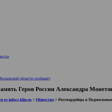
мосты
Московской области сообщает
память Героя России Александра Монето
 от infoce-klin.ru
>
Общество
>
Росгвардейцы в Подмосковье