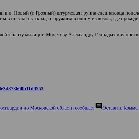
чи в п. Новый (г. Грозный) штурмовая группа спецназовца попал
ков по захвату склада с оружием в одном из домов, где проходи
 лейтенанту милиции Монетову Александру Геннадьевичу присво
a6de3d873600b11d9553
comment
Росгвардии по Московской области сообщает
Оставить Комме