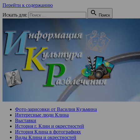
Перейти к содержанию

Искать для:
Поиск
Фото-зарисовки от Василия Кузьмина
Интересные люди Клина
Выставки
История г. Клин и окрестностей
История Клина в фотографиях
Виды Клина и окрестностей