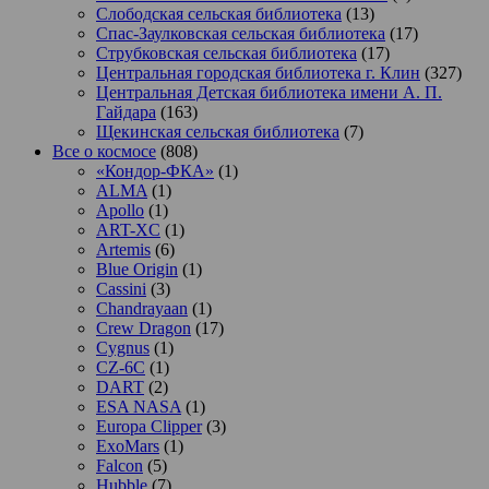
Слободская сельская библиотека
(13)
Спас-Заулковская сельская библиотека
(17)
Струбковская сельская библиотека
(17)
Центральная городская библиотека г. Клин
(327)
Центральная Детская библиотека имени А. П.
Гайдара
(163)
Щекинская сельская библиотека
(7)
Все о космосе
(808)
«Кондор-ФКА»
(1)
ALMA
(1)
Apollo
(1)
ART-XC
(1)
Artemis
(6)
Blue Origin
(1)
Cassini
(3)
Chandrayaan
(1)
Crew Dragon
(17)
Cygnus
(1)
CZ-6C
(1)
DART
(2)
ESA NASA
(1)
Europa Clipper
(3)
ExoMars
(1)
Falcon
(5)
Hubble
(7)