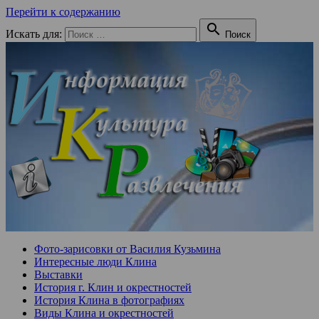
Перейти к содержанию

Искать для:
Поиск
Фото-зарисовки от Василия Кузьмина
Интересные люди Клина
Выставки
История г. Клин и окрестностей
История Клина в фотографиях
Виды Клина и окрестностей