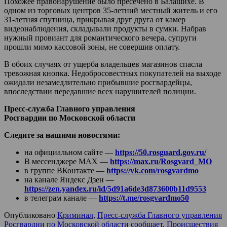
Похожее правонарушение было пресечено в Балашихе. В
одном из торговых центров 35-летний местный житель и его
31-летняя спутница, прикрывая друг друга от камер
видеонаблюдения, складывали продукты в сумки. Набрав
нужный провиант для романтического вечера, супруги
прошли мимо кассовой зоны, не совершив оплату.
В обоих случаях от ущерба владельцев магазинов спасла
тревожная кнопка. Недобросовестных покупателей на выходе
ожидали незамедлительно прибывшие росгвардейцы,
впоследствии передавшие всех нарушителей полиции.
Пресс-служба Главного управления
Росгвардии по Московской области
Следите за нашими новостями:
на официальном сайте —
https://50.rosguard.gov.ru/
В мессенджере МАХ —
https://max.ru/Rosgvard_MO
в группе ВКонтакте —
https://vk.com/rosgvardmo
на канале Яндекс Дзен —
https://zen.yandex.ru/id/5d91a6de3d873600b11d9553
в телеграм канале —
https://t.me/rosgvardmo50
Опубликовано
Криминал
,
Пресс-служба Главного управления
Росгвардии по Московской области сообщает
,
Происшествия