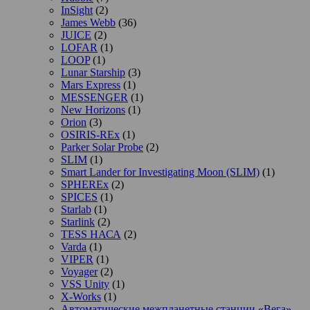
InSight
(2)
James Webb
(36)
JUICE
(2)
LOFAR
(1)
LOOP
(1)
Lunar Starship
(3)
Mars Express
(1)
MESSENGER
(1)
New Horizons
(1)
Orion
(3)
OSIRIS-REx
(1)
Parker Solar Probe
(2)
SLIM
(1)
Smart Lander for Investigating Moon (SLIM)
(1)
SPHEREx
(2)
SPICES
(1)
Starlab
(1)
Starlink
(2)
TESS НАСА
(2)
Varda
(1)
VIPER
(1)
Voyager
(2)
VSS Unity
(1)
X-Works
(1)
Автоматические межпланетные станции «Вега»