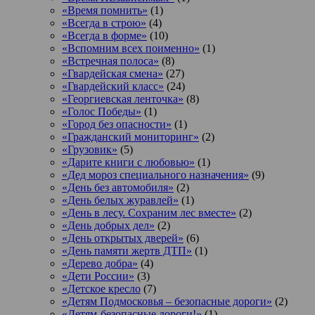
«Время помнить»
(1)
«Всегда в строю»
(4)
«Всегда в форме»
(10)
«Вспомним всех поименно»
(1)
«Встречная полоса»
(8)
«Гвардейская смена»
(27)
«Гвардейский класс»
(24)
«Георгиевская ленточка»
(8)
«Голос Победы»
(1)
«Город без опасности»
(1)
«Гражданский мониторинг»
(2)
«Грузовик»
(5)
«Дарите книги с любовью»
(1)
«Дед мороз специального назначения»
(9)
«День без автомобиля»
(2)
«День белых журавлей»
(1)
«День в лесу. Сохраним лес вместе»
(2)
«День добрых дел»
(2)
«День открытых дверей»
(6)
«День памяти жертв ДТП»
(1)
«Дерево добра»
(4)
«Дети России»
(3)
«Детское кресло
(7)
«Детям Подмосковья – безопасные дороги»
(2)
«Детям-безопасные дороги!»
(1)