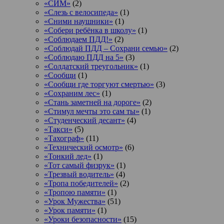
«СИМ»
(2)
«Слезь с велосипеда»
(1)
«Сними наушники»
(1)
«Собери ребёнка в школу»
(1)
«Соблюдаем ПДД!»
(2)
«Соблюдай ПДД – Сохрани семью»
(2)
«Соблюдаю ПДД на 5»
(3)
«Солдатский треугольник»
(1)
«Сообщи
(1)
«Сообщи где торгуют смертью»
(3)
«Сохраним лес»
(1)
«Стань заметней на дороге»
(2)
«Стимул мечты это сам ты»
(1)
«Студенческий десант»
(4)
«Такси»
(5)
«Тахограф»
(11)
«Технический осмотр»
(6)
«Тонкий лед»
(1)
«Тот самый физрук»
(1)
«Трезвый водитель»
(4)
«Тропа победителей»
(2)
«Тропою памяти»
(1)
«Урок Мужества»
(51)
«Урок памяти»
(1)
«Уроки безопасности»
(15)