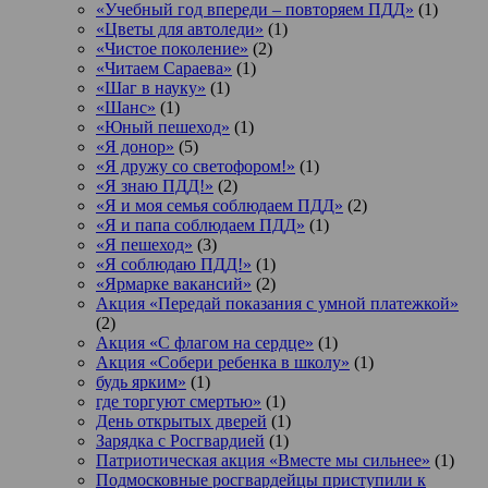
«Учебный год впереди – повторяем ПДД»
(1)
«Цветы для автоледи»
(1)
«Чистое поколение»
(2)
«Читаем Сараева»
(1)
«Шаг в науку»
(1)
«Шанс»
(1)
«Юный пешеход»
(1)
«Я донор»
(5)
«Я дружу со светофором!»
(1)
«Я знаю ПДД!»
(2)
«Я и моя семья соблюдаем ПДД»
(2)
«Я и папа соблюдаем ПДД»
(1)
«Я пешеход»
(3)
«Я соблюдаю ПДД!»
(1)
«Ярмарке вакансий»
(2)
Акция «Передай показания с умной платежкой»
(2)
Акция «С флагом на сердце»
(1)
Акция «Собери ребенка в школу»
(1)
будь ярким»
(1)
где торгуют смертью»
(1)
День открытых дверей
(1)
Зарядка с Росгвардией
(1)
Патриотическая акция «Вместе мы сильнее»
(1)
Подмосковные росгвардейцы приступили к