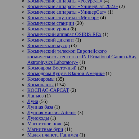
Космические аппараты «Ресурс-П»
(4)
Космические аппараты «УниверСат-2023»
(2)
Космические аппараты «УниверСат»
(1)
Космические спутники «Метеор»
(4)
Космические станции
(20)
Космические уроки
(8)
Космический аппарат OSIRIS-REx
(1)
Космический диктант
(1)
Космический мусор
(3)
Космический телескоп Европейского
космического агентства «INTErnational Gamma-Ray
Astrophysics Laboratory»
(1)
Космодром Восточный
(27)
Космодром Куру в Южной Америке
(1)
Космодромы
(35)
Космонавты
(134)
КОСПАС-САРСАТ
(2)
Ланьюэ
(1)
Луна
(56)
Лунная база
(1)
Лунная миссия Artemis
(3)
Луноходы
(1)
Магнитное поле
(4)
Магнитные бури
(11)
Малая планета Ганимед
(1)