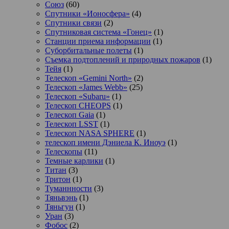
Союз
(60)
Спутники «Ионосфера»
(4)
Спутники связи
(2)
Спутниковая система «Гонец»
(1)
Станции приема информации
(1)
Суборбитальные полеты
(1)
Съемка подтоплений и природных пожаров
(1)
Тейя
(1)
Телескоп «Gemini North»
(2)
Телескоп «James Webb»
(25)
Телескоп «Subaru»
(1)
Телескоп CHEOPS
(1)
Телескоп Gaia
(1)
Телескоп LSST
(1)
Телескоп NASA SPHERE
(1)
телескоп имени Дэниела К. Иноуэ
(1)
Телескопы
(11)
Темные карлики
(1)
Титан
(3)
Тритон
(1)
Туманнности
(3)
Тяньвэнь
(1)
Тяньгун
(1)
Уран
(3)
Фобос
(2)