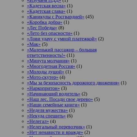
«Изучаем ПДД»
(1)
«Кадетская весна»
(1)
«Кадетская слава»
(1)
«Каникулы с Росгвардией»
(45)
«Коробка добра»
(1)
«Лес Победы»
(8)
«Лето без опасности»
(1)
«Лови удачу с умной платежкой»
(2)
«Мак»
(5)
«Маленький пассажир – большая
ответственность!»
(11)
«Минута молчания»
(1)
«Многодетная Россия»
(1)
«Молоды душой»
(1)
«Мото-скутер»
(4)
«Мы за безопасность дорожного движения»
(1)
«Наркопритон»
(3)
«Начинающий водитель»
(2)
«Наш лес. Посади свое дерево»
(5)
«Наши семейные книги»
(1)
«Неделя мужества»
(1)
«Некуда спешить»
(6)
«Нелегал»
(4)
«Нелегальный перевозчик»
(1)
«Нет ненависти и вражде»
(2)