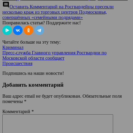
comment
Оставить Комментарий
на Росгвардейцы пресекли
несколько краж из торговых центров Подмосковья,
совершённых «семейными подрядами»
Понравилась статья? Поддержите нас!
Читайте больше на эту тему:
Криминал
Пресс-служба Главного управления Росгвардии по
Московской области сообщает
Происшествия
Подпишись на наши новости!
Добавить комментарий
Ваш адрес email не будет опубликован.
Обязательные поля
помечены
*
Комментарий
*