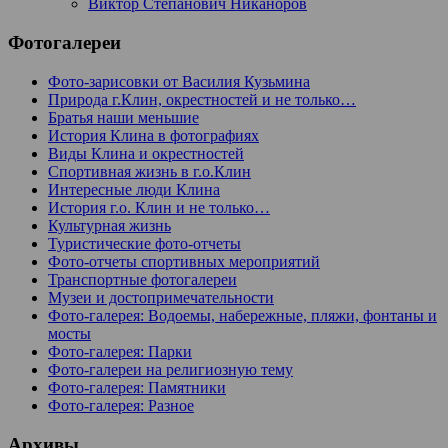
Виктор Степанович Никаноров
Фотогалереи
Фото-зарисовки от Василия Кузьмина
Природа г.Клин, окрестностей и не только…
Братья наши меньшие
История Клина в фотографиях
Виды Клина и окрестностей
Спортивная жизнь в г.о.Клин
Интересные люди Клина
История г.о. Клин и не только…
Культурная жизнь
Туристические фото-отчеты
Фото-отчеты спортивных мероприятий
Транспортные фотогалереи
Музеи и достопримечательности
Фото-галерея: Водоемы, набережные, пляжи, фонтаны и
мосты
Фото-галерея: Парки
Фото-галереи на религиозную тему
Фото-галерея: Памятники
Фото-галерея: Разное
Архивы