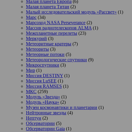
Малая планета Европа
(6)
Малая планета Титан
(2)
Малый исследовательский модуль «Рассвет»
(1)
Марс
(34)
Марсоход NASA Perseverance
(2)
Массив радиотелескопов ALMA
(1)
Межпланетные перелеты
(23)
Меркурий
(3)
Метеоритные кратеры
(7)
Метеориты
(3)
Метеорные потоки
(5)
Метеорологические спутники
(9)
Микроспутники
(3)
Мир
(1)
Миссия DESTINY
(1)
Миссия LuSEE
(1)
Миссия RAMSES
(1)
МКС
(259)
Модуль «Звезда»
(1)
Модуль «Наука»
(2)
Музеи космонавтики и планетарии
(1)
Нейтронные звезды
(4)
Нептун
(2)
Обсерватории
(5)
Обсерватории Gaia
(1)