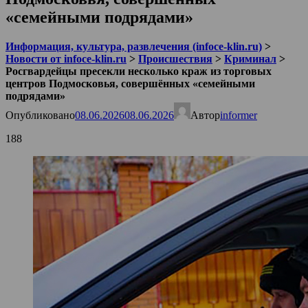
«семейными подрядами»
Информация, культура, развлечения (infoce-klin.ru)
>
Новости от infoce-klin.ru
>
Происшествия
>
Криминал
>
Росгвардейцы пресекли несколько краж из торговых
центров Подмосковья, совершённых «семейными
подрядами»
Опубликовано
08.06.2026
08.06.2026
Автор
informer
188