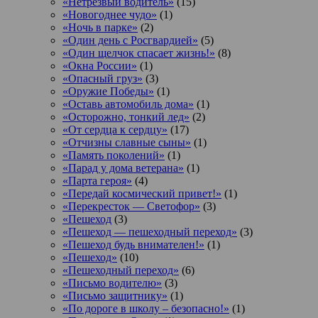
«Нетрезвый водитель»
(15)
«Новогоднее чудо»
(1)
«Ночь в парке»
(2)
«Один день с Росгвардией»
(5)
«Один щелчок спасает жизнь!»
(8)
«Окна России»
(1)
«Опасный груз»
(3)
«Оружие Победы»
(1)
«Оставь автомобиль дома»
(1)
«Осторожно, тонкий лед»
(2)
«От сердца к сердцу»
(17)
«Отчизны славные сыны»
(1)
«Память поколений»
(1)
«Парад у дома ветерана»
(1)
«Парта героя»
(4)
«Передай космический привет!»
(1)
«Перекресток — Светофор»
(3)
«Пешеход
(3)
«Пешеход — пешеходный переход»
(3)
«Пешеход будь внимателен!»
(1)
«Пешеход»
(10)
«Пешеходный переход»
(6)
«Письмо водителю»
(3)
«Письмо защитнику»
(1)
«По дороге в школу – безопасно!»
(1)