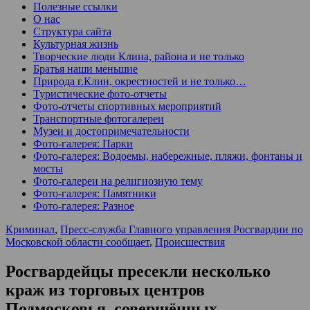
Полезные ссылки
О нас
Структура сайта
Культурная жизнь
Творческие люди Клина, района и не только
Братья наши меньшие
Природа г.Клин, окрестностей и не только…
Туристические фото-отчеты
Фото-отчеты спортивных мероприятий
Транспортные фотогалереи
Музеи и достопримечательности
Фото-галерея: Парки
Фото-галерея: Водоемы, набережные, пляжи, фонтаны и
мосты
Фото-галереи на религиозную тему
Фото-галерея: Памятники
Фото-галерея: Разное
Криминал
,
Пресс-служба Главного управления Росгвардии по
Московской области сообщает
,
Происшествия
Росгвардейцы пресекли несколько
краж из торговых центров
Подмосковья, совершённых