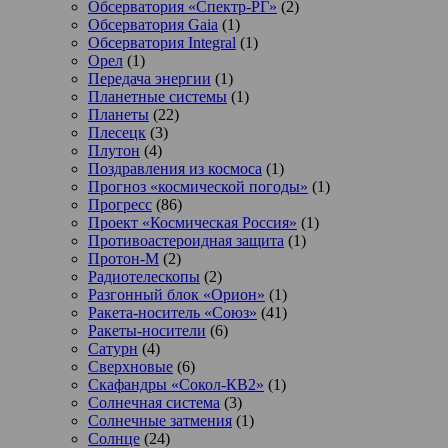
Обсерватория «Спектр-РГ»
(2)
Обсерватория Gaia
(1)
Обсерватория Integral
(1)
Орел
(1)
Передача энергии
(1)
Планетные системы
(1)
Планеты
(22)
Плесецк
(3)
Плутон
(4)
Поздравления из космоса
(1)
Прогноз «космической погоды»
(1)
Прогресс
(86)
Проект «Космическая Россия»
(1)
Противоастероидная защита
(1)
Протон-М
(2)
Радиотелескопы
(2)
Разгонный блок «Орион»
(1)
Ракета-носитель «Союз»
(41)
Ракеты-носители
(6)
Сатурн
(4)
Сверхновые
(6)
Скафандры «Сокол-КВ2»
(1)
Солнечная система
(3)
Солнечные затмения
(1)
Солнце
(24)