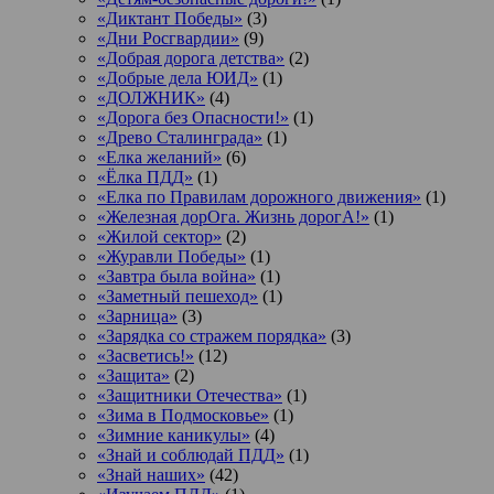
«Диктант Победы»
(3)
«Дни Росгвардии»
(9)
«Добрая дорога детства»
(2)
«Добрые дела ЮИД»
(1)
«ДОЛЖНИК»
(4)
«Дорога без Опасности!»
(1)
«Древо Сталинграда»
(1)
«Елка желаний»
(6)
«Ёлка ПДД»
(1)
«Елка по Правилам дорожного движения»
(1)
«Железная дорОга. Жизнь дорогА!»
(1)
«Жилой сектор»
(2)
«Журавли Победы»
(1)
«Завтра была война»
(1)
«Заметный пешеход»
(1)
«Зарница»
(3)
«Зарядка со стражем порядка»
(3)
«Засветись!»
(12)
«Защита»
(2)
«Защитники Отечества»
(1)
«Зима в Подмосковье»
(1)
«Зимние каникулы»
(4)
«Знай и соблюдай ПДД»
(1)
«Знай наших»
(42)