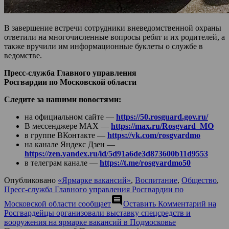
В завершение встречи сотрудники вневедомственной охраны
ответили на многочисленные вопросы ребят и их родителей, а
также вручили им информационные буклеты о службе в
ведомстве.
Пресс-служба Главного управления
Росгвардии по Московской области
Следите за нашими новостями:
на официальном сайте —
https://50.rosguard.gov.ru/
В мессенджере МАХ —
https://max.ru/Rosgvard_MO
в группе ВКонтакте —
https://vk.com/rosgvardmo
на канале Яндекс Дзен —
https://zen.yandex.ru/id/5d91a6de3d873600b11d9553
в телеграм канале —
https://t.me/rosgvardmo50
Опубликовано
«Ярмарке вакансий»
,
Воспитание
,
Общество
,
Пресс-служба Главного управления Росгвардии по
comment
Московской области сообщает
Оставить Комментарий
на
Росгвардейцы организовали выставку спецсредств и
вооружения на ярмарке вакансий в Подмосковье