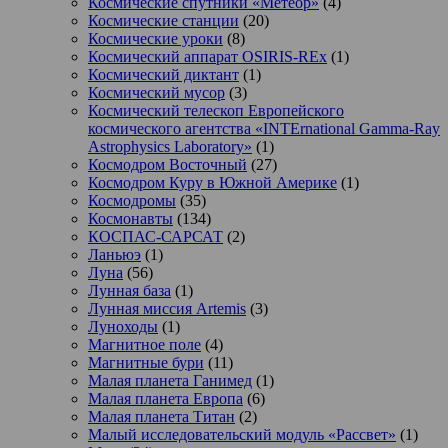
Космические спутники «Метеор»
(4)
Космические станции
(20)
Космические уроки
(8)
Космический аппарат OSIRIS-REx
(1)
Космический диктант
(1)
Космический мусор
(3)
Космический телескоп Европейского
космического агентства «INTErnational Gamma-Ray
Astrophysics Laboratory»
(1)
Космодром Восточный
(27)
Космодром Куру в Южной Америке
(1)
Космодромы
(35)
Космонавты
(134)
КОСПАС-САРСАТ
(2)
Ланьюэ
(1)
Луна
(56)
Лунная база
(1)
Лунная миссия Artemis
(3)
Луноходы
(1)
Магнитное поле
(4)
Магнитные бури
(11)
Малая планета Ганимед
(1)
Малая планета Европа
(6)
Малая планета Титан
(2)
Малый исследовательский модуль «Рассвет»
(1)