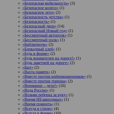
«Безопасная мобильность»
(3)
«Безопасное колесо»
(1)
«Безопасное лето»
(2)
«Безопасность детства»
(1)
«Безопасность»
(1)
«Безопасный двор»
(14)
«Безопасный Новый год»
(1)
«Бессмертный автополк»
(1)
«Бессмертный полк»
(1)
«Библионочь»
(2)
«Блокадный хлеб»
(1)
«Будь в форме»
(2)
«Будь внимателен на дороге!»
(1)
«Будь заметней на дороге»
(2)
«Быт»
(2)
«Вахта памяти»
(2)
«Вместе против кибермошенников»
(1)
«Вместе против террора»
(2)
«Внимание – дети!»
(10)
«Вода России»
(1)
«Возьми ребенка за руку»
(1)
«Время НЕзависимых»
(1)
«Время помнить»
(1)
«Всегда в строю»
(4)
«Всегда в форме»
(10)