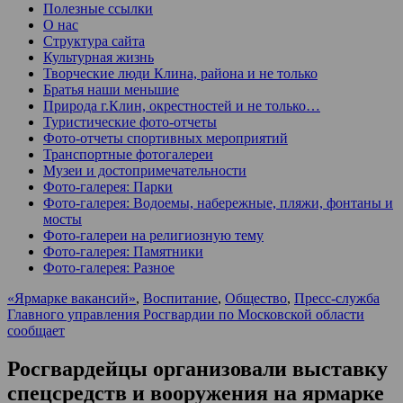
Полезные ссылки
О нас
Структура сайта
Культурная жизнь
Творческие люди Клина, района и не только
Братья наши меньшие
Природа г.Клин, окрестностей и не только…
Туристические фото-отчеты
Фото-отчеты спортивных мероприятий
Транспортные фотогалереи
Музеи и достопримечательности
Фото-галерея: Парки
Фото-галерея: Водоемы, набережные, пляжи, фонтаны и
мосты
Фото-галереи на религиозную тему
Фото-галерея: Памятники
Фото-галерея: Разное
«Ярмарке вакансий»
,
Воспитание
,
Общество
,
Пресс-служба
Главного управления Росгвардии по Московской области
сообщает
Росгвардейцы организовали выставку
спецсредств и вооружения на ярмарке