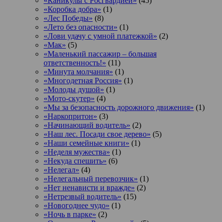
«Каникулы с Росгвардией»
(45)
«Коробка добра»
(1)
«Лес Победы»
(8)
«Лето без опасности»
(1)
«Лови удачу с умной платежкой»
(2)
«Мак»
(5)
«Маленький пассажир – большая
ответственность!»
(11)
«Минута молчания»
(1)
«Многодетная Россия»
(1)
«Молоды душой»
(1)
«Мото-скутер»
(4)
«Мы за безопасность дорожного движения»
(1)
«Наркопритон»
(3)
«Начинающий водитель»
(2)
«Наш лес. Посади свое дерево»
(5)
«Наши семейные книги»
(1)
«Неделя мужества»
(1)
«Некуда спешить»
(6)
«Нелегал»
(4)
«Нелегальный перевозчик»
(1)
«Нет ненависти и вражде»
(2)
«Нетрезвый водитель»
(15)
«Новогоднее чудо»
(1)
«Ночь в парке»
(2)