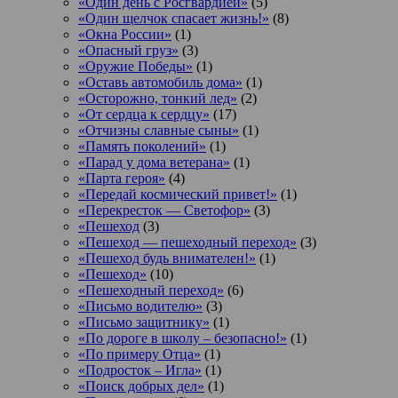
«Один день с Росгвардией»
(5)
«Один щелчок спасает жизнь!»
(8)
«Окна России»
(1)
«Опасный груз»
(3)
«Оружие Победы»
(1)
«Оставь автомобиль дома»
(1)
«Осторожно, тонкий лед»
(2)
«От сердца к сердцу»
(17)
«Отчизны славные сыны»
(1)
«Память поколений»
(1)
«Парад у дома ветерана»
(1)
«Парта героя»
(4)
«Передай космический привет!»
(1)
«Перекресток — Светофор»
(3)
«Пешеход
(3)
«Пешеход — пешеходный переход»
(3)
«Пешеход будь внимателен!»
(1)
«Пешеход»
(10)
«Пешеходный переход»
(6)
«Письмо водителю»
(3)
«Письмо защитнику»
(1)
«По дороге в школу – безопасно!»
(1)
«По примеру Отца»
(1)
«Подросток ‒ Игла»
(1)
«Поиск добрых дел»
(1)