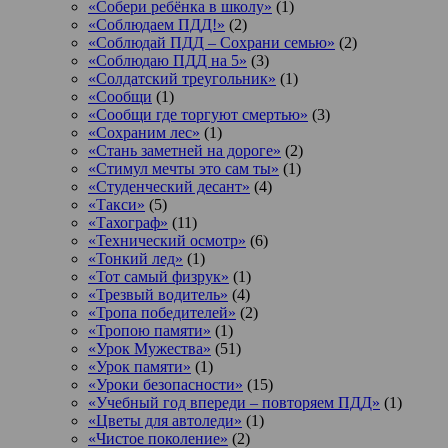
«Собери ребёнка в школу»
(1)
«Соблюдаем ПДД!»
(2)
«Соблюдай ПДД – Сохрани семью»
(2)
«Соблюдаю ПДД на 5»
(3)
«Солдатский треугольник»
(1)
«Сообщи
(1)
«Сообщи где торгуют смертью»
(3)
«Сохраним лес»
(1)
«Стань заметней на дороге»
(2)
«Стимул мечты это сам ты»
(1)
«Студенческий десант»
(4)
«Такси»
(5)
«Тахограф»
(11)
«Технический осмотр»
(6)
«Тонкий лед»
(1)
«Тот самый физрук»
(1)
«Трезвый водитель»
(4)
«Тропа победителей»
(2)
«Тропою памяти»
(1)
«Урок Мужества»
(51)
«Урок памяти»
(1)
«Уроки безопасности»
(15)
«Учебный год впереди – повторяем ПДД»
(1)
«Цветы для автоледи»
(1)
«Чистое поколение»
(2)