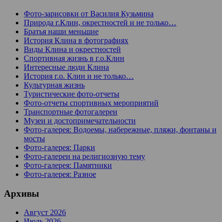
Фото-зарисовки от Василия Кузьмина
Природа г.Клин, окрестностей и не только…
Братья наши меньшие
История Клина в фотографиях
Виды Клина и окрестностей
Спортивная жизнь в г.о.Клин
Интересные люди Клина
История г.о. Клин и не только…
Культурная жизнь
Туристические фото-отчеты
Фото-отчеты спортивных мероприятий
Транспортные фотогалереи
Музеи и достопримечательности
Фото-галерея: Водоемы, набережные, пляжи, фонтаны и
мосты
Фото-галерея: Парки
Фото-галереи на религиозную тему
Фото-галерея: Памятники
Фото-галерея: Разное
Архивы
Август 2026
Июль 2026