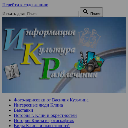
Перейти к содержанию

Искать для:
Поиск
Фото-зарисовки от Василия Кузьмина
Интересные люди Клина
Выставки
История г. Клин и окрестностей
История Клина в фотографиях
Виды Клина и окрестностей