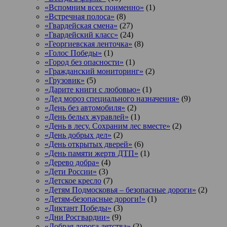
«Вспомним всех поименно»
(1)
«Встречная полоса»
(8)
«Гвардейская смена»
(27)
«Гвардейский класс»
(24)
«Георгиевская ленточка»
(8)
«Голос Победы»
(1)
«Город без опасности»
(1)
«Гражданский мониторинг»
(2)
«Грузовик»
(5)
«Дарите книги с любовью»
(1)
«Дед мороз специального назначения»
(9)
«День без автомобиля»
(2)
«День белых журавлей»
(1)
«День в лесу. Сохраним лес вместе»
(2)
«День добрых дел»
(2)
«День открытых дверей»
(6)
«День памяти жертв ДТП»
(1)
«Дерево добра»
(4)
«Дети России»
(3)
«Детское кресло
(7)
«Детям Подмосковья – безопасные дороги»
(2)
«Детям-безопасные дороги!»
(1)
«Диктант Победы»
(3)
«Дни Росгвардии»
(9)
«Добрая дорога детства»
(2)