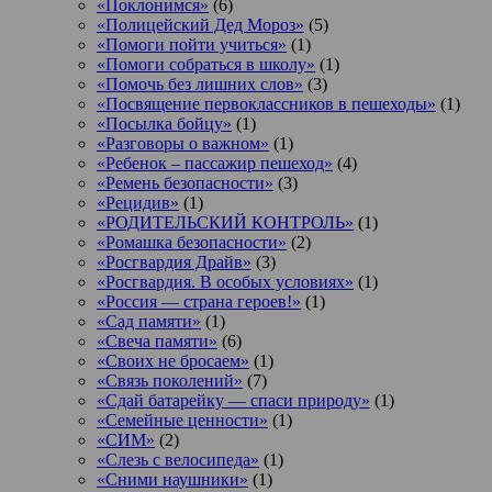
«Поклонимся»
(6)
«Полицейский Дед Мороз»
(5)
«Помоги пойти учиться»
(1)
«Помоги собраться в школу»
(1)
«Помочь без лишних слов»
(3)
«Посвящение первоклассников в пешеходы»
(1)
«Посылка бойцу»
(1)
«Разговоры о важном»
(1)
«Ребенок – пассажир пешеход»
(4)
«Ремень безопасности»
(3)
«Рецидив»
(1)
«РОДИТЕЛЬСКИЙ КОНТРОЛЬ»
(1)
«Ромашка безопасности»
(2)
«Росгвардия Драйв»
(3)
«Росгвардия. В особых условиях»
(1)
«Россия — страна героев!»
(1)
«Сад памяти»
(1)
«Свеча памяти»
(6)
«Своих не бросаем»
(1)
«Связь поколений»
(7)
«Сдай батарейку — спаси природу»
(1)
«Семейные ценности»
(1)
«СИМ»
(2)
«Слезь с велосипеда»
(1)
«Сними наушники»
(1)