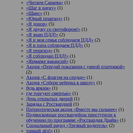
«Читаем Сараева»
(1)
«Шаг в науку»
(1)
«Шанс»
(1)
«Юный пешеход»
(1)
«Я донор»
(5)
«Я дружу со светофором!»
(1)
«Я знаю ПДД!»
(2)
«Я и моя семья соблюдаем ПДД»
(2)
«Я и папа соблюдаем ПДД»
(1)
«Я пешеход»
(3)
«Я соблюдаю ПДД!»
(1)
«Ярмарке вакансий»
(2)
Акция «Передай показания с умной платежкой»
(2)
Акция «С флагом на сердце»
(1)
Акция «Собери ребенка в школу»
(1)
будь ярким»
(1)
где торгуют смертью»
(1)
День открытых дверей
(1)
Зарядка с Росгвардией
(1)
Патриотическая акция «Вместе мы сильнее»
(1)
Подмосковные росгвардейцы приступили к
обучению по программе «Росгвардия Драйв»
(1)
Социальный раунд «Трезвый водитель»
(2)
тонкий лёд!»
(1)