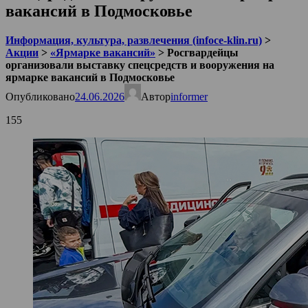
вакансий в Подмосковье
Информация, культура, развлечения (infoce-klin.ru)
>
Акции
>
«Ярмарке вакансий»
>
Росгвардейцы
организовали выставку спецсредств и вооружения на
ярмарке вакансий в Подмосковье
Опубликовано
24.06.2026
Автор
informer
155