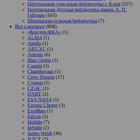
Центральная городская библиотека г. Клин
(327)
Центральная Детская библиотека имени А. П.
Гайдара
(163)
Щекинская сельская библиотека
(7)
Все о космосе
(808)
«Кондор-ФКА»
(1)
ALMA
(1)
Apollo
(1)
ART-XC
(1)
Artemis
(6)
Blue Origin
(1)
Cassini
(3)
Chandrayaan
(1)
Crew Dragon
(17)
Cygnus
(1)
CZ-6C
(1)
DART
(2)
ESA NASA
(1)
Europa Clipper
(3)
ExoMars
(1)
Falcon
(5)
Hubble
(7)
InSight
(2)
James Webb
(36)
JUICE
(2)