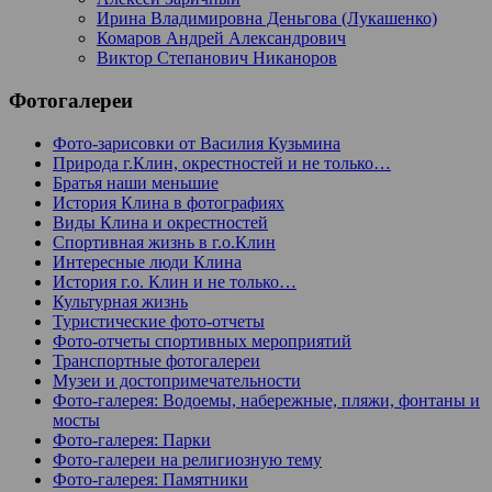
Ирина Владимировна Деньгова (Лукашенко)
Комаров Андрей Александрович
Виктор Степанович Никаноров
Фотогалереи
Фото-зарисовки от Василия Кузьмина
Природа г.Клин, окрестностей и не только…
Братья наши меньшие
История Клина в фотографиях
Виды Клина и окрестностей
Спортивная жизнь в г.о.Клин
Интересные люди Клина
История г.о. Клин и не только…
Культурная жизнь
Туристические фото-отчеты
Фото-отчеты спортивных мероприятий
Транспортные фотогалереи
Музеи и достопримечательности
Фото-галерея: Водоемы, набережные, пляжи, фонтаны и
мосты
Фото-галерея: Парки
Фото-галереи на религиозную тему
Фото-галерея: Памятники