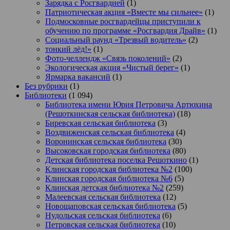
Зарядка с Росгвардией
(1)
Патриотическая акция «Вместе мы сильнее»
(1)
Подмосковные росгвардейцы приступили к
обучению по программе «Росгвардия Драйв»
(1)
Социальный раунд «Трезвый водитель»
(2)
тонкий лёд!»
(1)
Фото-челлендж «Связь поколений»
(2)
Экологическая акция «Чистый берег»
(1)
Ярмарка вакансий
(1)
Без рубрики
(1)
Библиотеки
(1 094)
Библиотека имени Юрия Петровича Артюхина
(Решоткинская сельская библиотека)
(18)
Биревская сельская библиотека
(3)
Воздвиженская сельская библиотека
(4)
Воронинская сельская библиотека
(30)
Высоковская городская библиотека
(80)
Детская библиотека поселка Решоткино
(1)
Клинская городская библиотека №2
(100)
Клинская городская библиотека №6
(5)
Клинская детская библиотека №2
(259)
Малеевская сельская библиотека
(12)
Новощаповская сельская библиотека
(5)
Нудольская сельская библиотека
(6)
Петровская сельская библиотека
(10)