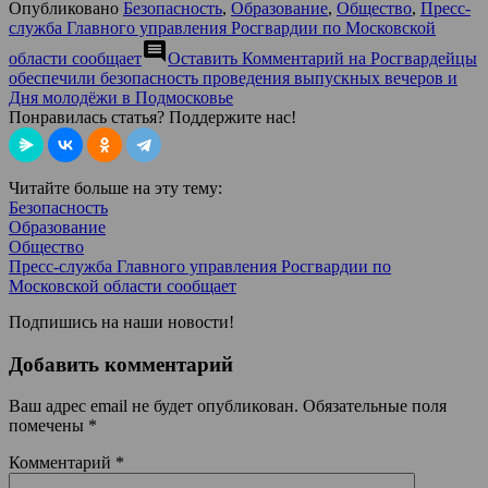
Опубликовано
Безопасность
,
Образование
,
Общество
,
Пресс-
служба Главного управления Росгвардии по Московской
comment
области сообщает
Оставить Комментарий
на Росгвардейцы
обеспечили безопасность проведения выпускных вечеров и
Дня молодёжи в Подмосковье
Понравилась статья? Поддержите нас!
Читайте больше на эту тему:
Безопасность
Образование
Общество
Пресс-служба Главного управления Росгвардии по
Московской области сообщает
Подпишись на наши новости!
Добавить комментарий
Ваш адрес email не будет опубликован.
Обязательные поля
помечены
*
Комментарий
*