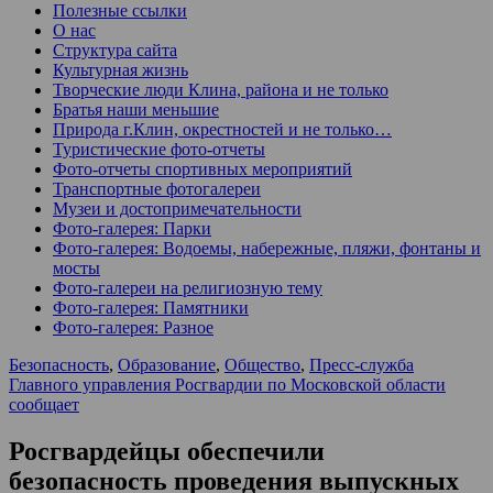
Полезные ссылки
О нас
Структура сайта
Культурная жизнь
Творческие люди Клина, района и не только
Братья наши меньшие
Природа г.Клин, окрестностей и не только…
Туристические фото-отчеты
Фото-отчеты спортивных мероприятий
Транспортные фотогалереи
Музеи и достопримечательности
Фото-галерея: Парки
Фото-галерея: Водоемы, набережные, пляжи, фонтаны и
мосты
Фото-галереи на религиозную тему
Фото-галерея: Памятники
Фото-галерея: Разное
Безопасность
,
Образование
,
Общество
,
Пресс-служба
Главного управления Росгвардии по Московской области
сообщает
Росгвардейцы обеспечили
безопасность проведения выпускных