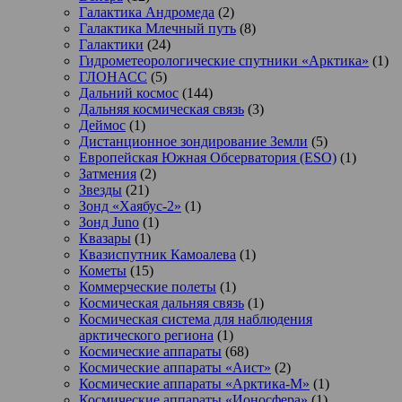
Галактика Андромеда
(2)
Галактика Млечный путь
(8)
Галактики
(24)
Гидрометеорологические спутники «Арктика»
(1)
ГЛОНАСС
(5)
Дальний космос
(144)
Дальняя космическая связь
(3)
Деймос
(1)
Дистанционное зондирование Земли
(5)
Европейская Южная Обсерватория (ESO)
(1)
Затмения
(2)
Звезды
(21)
Зонд «Хаябус-2»
(1)
Зонд Juno
(1)
Квазары
(1)
Квазиспутник Камоалева
(1)
Кометы
(15)
Коммерческие полеты
(1)
Космическая дальняя связь
(1)
Космическая система для наблюдения
арктического региона
(1)
Космические аппараты
(68)
Космические аппараты «Аист»
(2)
Космические аппараты «Арктика-М»
(1)
Космические аппараты «Ионосфера»
(1)