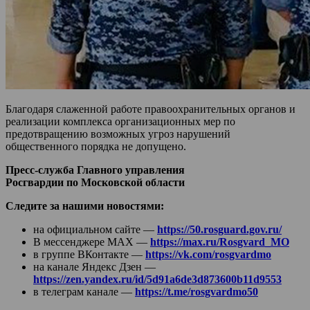
Благодаря слаженной работе правоохранительных органов и
реализации комплекса организационных мер по
предотвращению возможных угроз нарушений
общественного порядка не допущено.
Пресс-служба Главного управления
Росгвардии по Московской области
Следите за нашими новостями:
на официальном сайте —
https://50.rosguard.gov.ru/
В мессенджере МАХ —
https://max.ru/Rosgvard_MO
в группе ВКонтакте —
https://vk.com/rosgvardmo
на канале Яндекс Дзен —
https://zen.yandex.ru/id/5d91a6de3d873600b11d9553
в телеграм канале —
https://t.me/rosgvardmo50