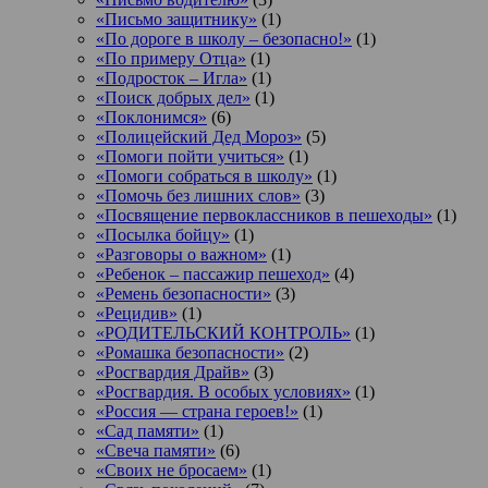
«Письмо защитнику»
(1)
«По дороге в школу – безопасно!»
(1)
«По примеру Отца»
(1)
«Подросток ‒ Игла»
(1)
«Поиск добрых дел»
(1)
«Поклонимся»
(6)
«Полицейский Дед Мороз»
(5)
«Помоги пойти учиться»
(1)
«Помоги собраться в школу»
(1)
«Помочь без лишних слов»
(3)
«Посвящение первоклассников в пешеходы»
(1)
«Посылка бойцу»
(1)
«Разговоры о важном»
(1)
«Ребенок – пассажир пешеход»
(4)
«Ремень безопасности»
(3)
«Рецидив»
(1)
«РОДИТЕЛЬСКИЙ КОНТРОЛЬ»
(1)
«Ромашка безопасности»
(2)
«Росгвардия Драйв»
(3)
«Росгвардия. В особых условиях»
(1)
«Россия — страна героев!»
(1)
«Сад памяти»
(1)
«Свеча памяти»
(6)
«Своих не бросаем»
(1)