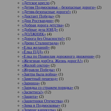
«Детское кресло
(7)
«Детям Подмосковья – безопасные дороги»
(2)
«Детям-безопасные дороги!»
(1)
«Диктант Победы»
(3)
«Дни Росгвардии»
(9)
«Добрая дорога детства»
(2)
«Добрые дела ЮИД»
(1)
«ДОЛЖНИК»
(4)
«Дорога без Опасности!»
(1)
«Древо Сталинграда»
(1)
«Елка желаний»
(6)
«Ёлка ПДД»
(1)
«Елка по Правилам дорожного движения»
(1)
«Железная дорОга. Жизнь дорогА!»
(1)
«Жилой сектор»
(2)
«Журавли Победы»
(1)
«Завтра была война»
(1)
«Заметный пешеход»
(1)
«Зарница»
(3)
«Зарядка со стражем порядка»
(3)
«Засветись!»
(12)
«Защита»
(2)
«Защитники Отечества»
(1)
«Зима в Подмосковье»
(1)
«Зимние каникулы»
(4)