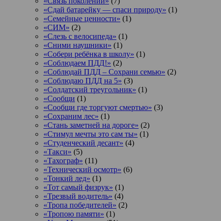
«Связь поколений»
(7)
«Сдай батарейку — спаси природу»
(1)
«Семейные ценности»
(1)
«СИМ»
(2)
«Слезь с велосипеда»
(1)
«Сними наушники»
(1)
«Собери ребёнка в школу»
(1)
«Соблюдаем ПДД!»
(2)
«Соблюдай ПДД – Сохрани семью»
(2)
«Соблюдаю ПДД на 5»
(3)
«Солдатский треугольник»
(1)
«Сообщи
(1)
«Сообщи где торгуют смертью»
(3)
«Сохраним лес»
(1)
«Стань заметней на дороге»
(2)
«Стимул мечты это сам ты»
(1)
«Студенческий десант»
(4)
«Такси»
(5)
«Тахограф»
(11)
«Технический осмотр»
(6)
«Тонкий лед»
(1)
«Тот самый физрук»
(1)
«Трезвый водитель»
(4)
«Тропа победителей»
(2)
«Тропою памяти»
(1)