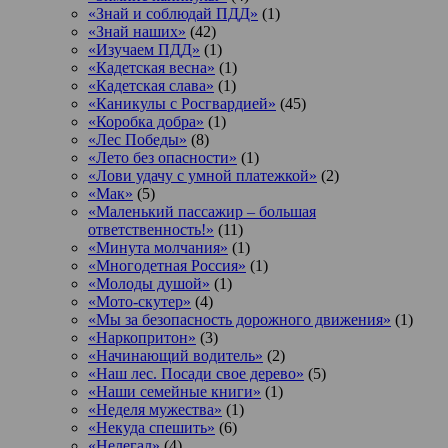
«Знай и соблюдай ПДД»
(1)
«Знай наших»
(42)
«Изучаем ПДД»
(1)
«Кадетская весна»
(1)
«Кадетская слава»
(1)
«Каникулы с Росгвардией»
(45)
«Коробка добра»
(1)
«Лес Победы»
(8)
«Лето без опасности»
(1)
«Лови удачу с умной платежкой»
(2)
«Мак»
(5)
«Маленький пассажир – большая
ответственность!»
(11)
«Минута молчания»
(1)
«Многодетная Россия»
(1)
«Молоды душой»
(1)
«Мото-скутер»
(4)
«Мы за безопасность дорожного движения»
(1)
«Наркопритон»
(3)
«Начинающий водитель»
(2)
«Наш лес. Посади свое дерево»
(5)
«Наши семейные книги»
(1)
«Неделя мужества»
(1)
«Некуда спешить»
(6)
«Нелегал»
(4)