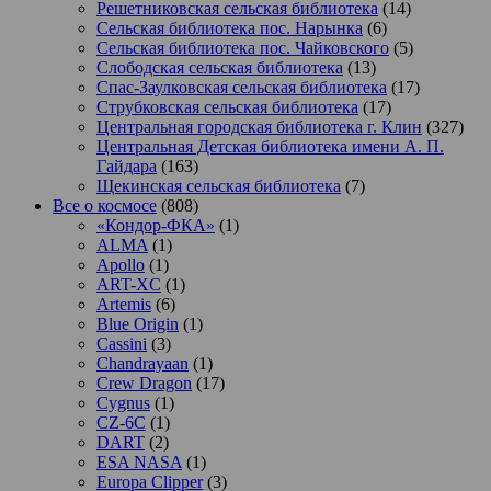
Решетниковская сельская библиотека
(14)
Сельская библиотека пос. Нарынка
(6)
Сельская библиотека пос. Чайковского
(5)
Слободская сельская библиотека
(13)
Спас-Заулковская сельская библиотека
(17)
Струбковская сельская библиотека
(17)
Центральная городская библиотека г. Клин
(327)
Центральная Детская библиотека имени А. П.
Гайдара
(163)
Щекинская сельская библиотека
(7)
Все о космосе
(808)
«Кондор-ФКА»
(1)
ALMA
(1)
Apollo
(1)
ART-XC
(1)
Artemis
(6)
Blue Origin
(1)
Cassini
(3)
Chandrayaan
(1)
Crew Dragon
(17)
Cygnus
(1)
CZ-6C
(1)
DART
(2)
ESA NASA
(1)
Europa Clipper
(3)