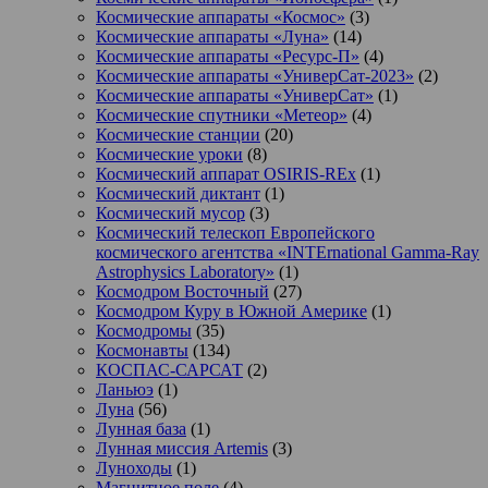
Космические аппараты «Космос»
(3)
Космические аппараты «Луна»
(14)
Космические аппараты «Ресурс-П»
(4)
Космические аппараты «УниверСат-2023»
(2)
Космические аппараты «УниверСат»
(1)
Космические спутники «Метеор»
(4)
Космические станции
(20)
Космические уроки
(8)
Космический аппарат OSIRIS-REx
(1)
Космический диктант
(1)
Космический мусор
(3)
Космический телескоп Европейского
космического агентства «INTErnational Gamma-Ray
Astrophysics Laboratory»
(1)
Космодром Восточный
(27)
Космодром Куру в Южной Америке
(1)
Космодромы
(35)
Космонавты
(134)
КОСПАС-САРСАТ
(2)
Ланьюэ
(1)
Луна
(56)
Лунная база
(1)
Лунная миссия Artemis
(3)
Луноходы
(1)
Магнитное поле
(4)