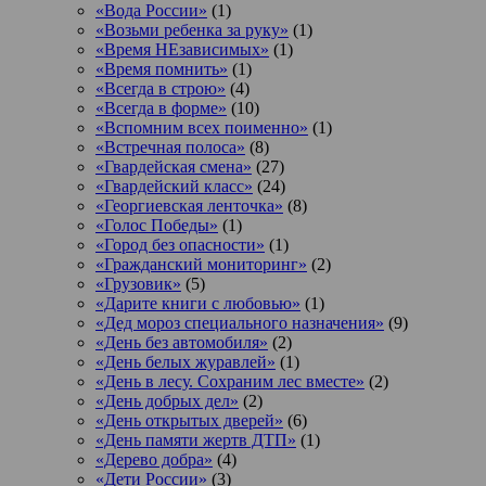
«Вода России»
(1)
«Возьми ребенка за руку»
(1)
«Время НЕзависимых»
(1)
«Время помнить»
(1)
«Всегда в строю»
(4)
«Всегда в форме»
(10)
«Вспомним всех поименно»
(1)
«Встречная полоса»
(8)
«Гвардейская смена»
(27)
«Гвардейский класс»
(24)
«Георгиевская ленточка»
(8)
«Голос Победы»
(1)
«Город без опасности»
(1)
«Гражданский мониторинг»
(2)
«Грузовик»
(5)
«Дарите книги с любовью»
(1)
«Дед мороз специального назначения»
(9)
«День без автомобиля»
(2)
«День белых журавлей»
(1)
«День в лесу. Сохраним лес вместе»
(2)
«День добрых дел»
(2)
«День открытых дверей»
(6)
«День памяти жертв ДТП»
(1)
«Дерево добра»
(4)
«Дети России»
(3)