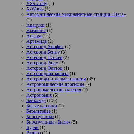
VSS Unity
(1)
X-Works
(1)
Автоматические межпланетные станции «Вега»
(1)
Акацуки
(1)
Аммонит
(1)
Ангара
(13)
Артемида
(2)
Астероид Апофис
(2)
Астероид Бенну
(3)
Астероид Психея
(2)
Астероид Рюгу
(3)
Астероид Фаэтон
(1)
Астероидная защита
(1)
Астероиды и малые планеты
(35)
Астрономические прогнозы
(7)
Астрономические явления
(5)
Астрономия
(5)
Байконур
(106)
Белые карлики
(1)
Бетельгейзе
(1)
Биоспутники
(1)
Биоспутники «Бион»
(5)
Буран
(1)
Венера
(12)