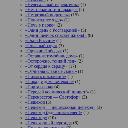
«Нелегальный перевозчик»
(1)
«Нет ненависти и вражде»
(2)
«Нетрезвый водитель»
(15)
«Новогоднее чудо»
(1)
«Ночь в парке»
(2)
«Один день с Росгвардией»
(5)
«Один щелчок спасает жизнь!»
(8)
«Окна России»
(1)
«Опасный груз»
(3)
«Оружие Победы»
(1)
«Оставь автомобиль дома»
(1)
«Осторожно, тонкий лед»
(2)
«От сердца к сердцу»
(17)
«Отчизны славные сыны»
(1)
«Память поколений»
(1)
«Парад у дома ветерана»
(1)
«Парта героя»
(4)
«Передай космический привет!»
(1)
«Перекресток — Светофор»
(3)
«Пешеход
(3)
«Пешеход — пешеходный переход»
(3)
«Пешеход будь внимателен!»
(1)
«Пешеход»
(10)
«Пешеходный переход»
(6)
«Письмо водителю»
(3)