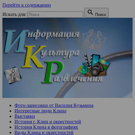
Перейти к содержанию

Искать для:
Поиск
Фото-зарисовки от Василия Кузьмина
Интересные люди Клина
Выставки
История г. Клин и окрестностей
История Клина в фотографиях
Виды Клина и окрестностей