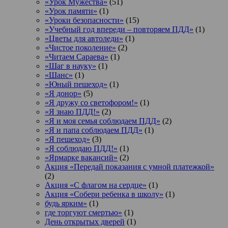
«Урок Мужества»
(51)
«Урок памяти»
(1)
«Уроки безопасности»
(15)
«Учебный год впереди – повторяем ПДД»
(1)
«Цветы для автоледи»
(1)
«Чистое поколение»
(2)
«Читаем Сараева»
(1)
«Шаг в науку»
(1)
«Шанс»
(1)
«Юный пешеход»
(1)
«Я донор»
(5)
«Я дружу со светофором!»
(1)
«Я знаю ПДД!»
(2)
«Я и моя семья соблюдаем ПДД»
(2)
«Я и папа соблюдаем ПДД»
(1)
«Я пешеход»
(3)
«Я соблюдаю ПДД!»
(1)
«Ярмарке вакансий»
(2)
Акция «Передай показания с умной платежкой»
(2)
Акция «С флагом на сердце»
(1)
Акция «Собери ребенка в школу»
(1)
будь ярким»
(1)
где торгуют смертью»
(1)
День открытых дверей
(1)