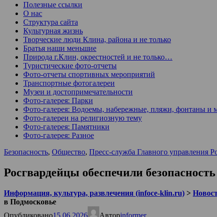
Полезные ссылки
О нас
Структура сайта
Культурная жизнь
Творческие люди Клина, района и не только
Братья наши меньшие
Природа г.Клин, окрестностей и не только…
Туристические фото-отчеты
Фото-отчеты спортивных мероприятий
Транспортные фотогалереи
Музеи и достопримечательности
Фото-галерея: Парки
Фото-галерея: Водоемы, набережные, пляжи, фонтаны и 
Фото-галереи на религиозную тему
Фото-галерея: Памятники
Фото-галерея: Разное
Безопасность
,
Общество
,
Пресс-служба Главного управления Р
Росгвардейцы обеспечили безопасность
Информация, культура, развлечения (infoce-klin.ru)
>
Новости
в Подмосковье
Опубликовано
15.06.2026
Автор
informer