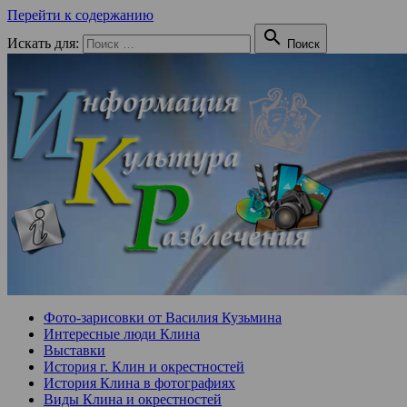
Перейти к содержанию

Искать для:
Поиск
Фото-зарисовки от Василия Кузьмина
Интересные люди Клина
Выставки
История г. Клин и окрестностей
История Клина в фотографиях
Виды Клина и окрестностей