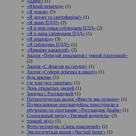
«Шанс»
(1)
«Юный пешеход»
(1)
«Я донор»
(5)
«Я дружу со светофором!»
(1)
«Я знаю ПДД!»
(2)
«Я и моя семья соблюдаем ПДД»
(2)
«Я и папа соблюдаем ПДД»
(1)
«Я пешеход»
(3)
«Я соблюдаю ПДД!»
(1)
«Ярмарке вакансий»
(2)
Акция «Передай показания с умной платежкой»
(2)
Акция «С флагом на сердце»
(1)
Акция «Собери ребенка в школу»
(1)
будь ярким»
(1)
где торгуют смертью»
(1)
День открытых дверей
(1)
Зарядка с Росгвардией
(1)
Патриотическая акция «Вместе мы сильнее»
(1)
Подмосковные росгвардейцы приступили к
обучению по программе «Росгвардия Драйв»
(1)
Социальный раунд «Трезвый водитель»
(2)
тонкий лёд!»
(1)
Фото-челлендж «Связь поколений»
(2)
Экологическая акция «Чистый берег»
(1)