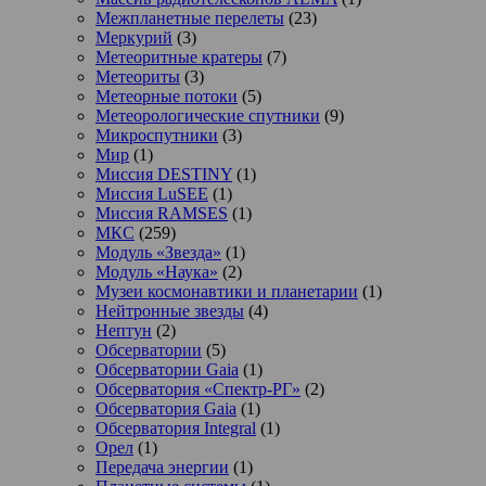
Межпланетные перелеты
(23)
Меркурий
(3)
Метеоритные кратеры
(7)
Метеориты
(3)
Метеорные потоки
(5)
Метеорологические спутники
(9)
Микроспутники
(3)
Мир
(1)
Миссия DESTINY
(1)
Миссия LuSEE
(1)
Миссия RAMSES
(1)
МКС
(259)
Модуль «Звезда»
(1)
Модуль «Наука»
(2)
Музеи космонавтики и планетарии
(1)
Нейтронные звезды
(4)
Нептун
(2)
Обсерватории
(5)
Обсерватории Gaia
(1)
Обсерватория «Спектр-РГ»
(2)
Обсерватория Gaia
(1)
Обсерватория Integral
(1)
Орел
(1)
Передача энергии
(1)