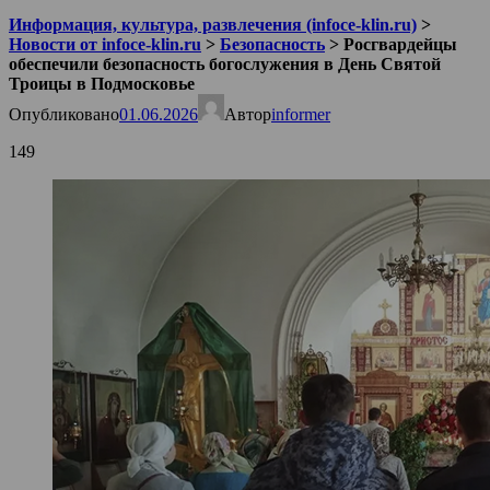
Информация, культура, развлечения (infoce-klin.ru)
>
Новости от infoce-klin.ru
>
Безопасность
>
Росгвардейцы
обеспечили безопасность богослужения в День Святой
Троицы в Подмосковье
Опубликовано
01.06.2026
Автор
informer
149