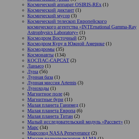
Космический аппарат OSIRIS-REx
(1)
Космический диктант
(1)
Космический мусор
(3)
Космический телескоп Европейского
космического агентства «INTErnational Gamma-Ray
Astrophysics Laboratory»
(1)
Космодром Восточный
(27)
Космодром Куру в Южной Америке
(1)
Космодромы
(35)
Космонавты
(134)
КОСПАС-САРСАТ
(2)
Ланьюэ
(1)
Луна
(56)
Лунная база
(1)
Лунная миссия Artemis
(3)
Луноходы
(1)
Магнитное поле
(4)
Магнитные бури
(11)
Малая планета Ганимед
(1)
Малая планета Европа
(6)
Малая планета Титан
(2)
Малый исследовательский модуль «Рассвет»
(1)
Марс
(34)
Марсоход NASA Perseverance
(2)
Массив радиотелескопов ALMA
(1)