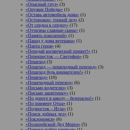
«Опасный груз»
(3)
«Оружие Победы»
(1)
«Оставь автомобиль дома»
(1)
«Осторожно, тонкий лед»
(2)
«От сердца к сердцу»
(17)
«Отчизны славные сыны»
(1)
«Память поколений»
(1)
«Парад у дома ветерана»
(1)
«Парта героя»
(4)
«Передай космический привет!»
(1)
«Перекресток — Светофор»
(3)
«Пешеход
(3)
«Пешеход — пешеходный переход»
(3)
«Пешеход будь внимателен!»
(1)
«Пешеход»
(10)
«Пешеходный переход»
(6)
«Письмо водителю»
(3)
«Письмо защитнику»
(1)
«По дороге в школу – безопасно!»
(1)
«По примеру Отца»
(1)
«Подросток ‒ Игла»
(1)
«Поиск добрых дел»
(1)
«Поклонимся»
(6)
«Полицейский Дед Мороз»
(5)
«Помоги пойти учиться»
(1)