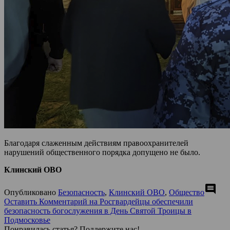
Благодаря слаженным действиям правоохранителей
нарушений общественного порядка допущено не было.
Клинский ОВО
comment
Опубликовано
Безопасность
,
Клинский ОВО
,
Общество
Оставить Комментарий
на Росгвардейцы обеспечили
безопасность богослужения в День Святой Троицы в
Подмосковье
Понравилась статья? Поддержите нас!