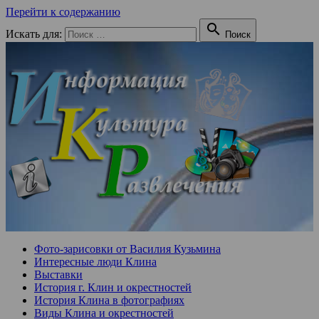
Перейти к содержанию

Искать для:
Поиск
Фото-зарисовки от Василия Кузьмина
Интересные люди Клина
Выставки
История г. Клин и окрестностей
История Клина в фотографиях
Виды Клина и окрестностей