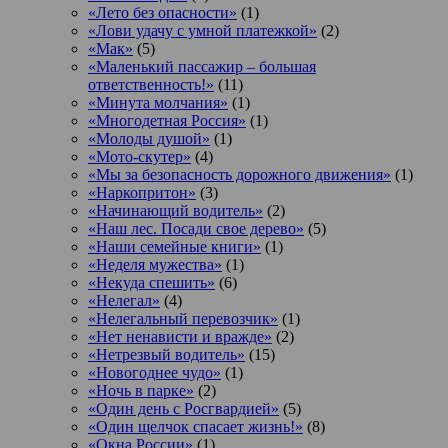
«Лето без опасности»
(1)
«Лови удачу с умной платежкой»
(2)
«Мак»
(5)
«Маленький пассажир – большая
ответственность!»
(11)
«Минута молчания»
(1)
«Многодетная Россия»
(1)
«Молоды душой»
(1)
«Мото-скутер»
(4)
«Мы за безопасность дорожного движения»
(1)
«Наркопритон»
(3)
«Начинающий водитель»
(2)
«Наш лес. Посади свое дерево»
(5)
«Наши семейные книги»
(1)
«Неделя мужества»
(1)
«Некуда спешить»
(6)
«Нелегал»
(4)
«Нелегальный перевозчик»
(1)
«Нет ненависти и вражде»
(2)
«Нетрезвый водитель»
(15)
«Новогоднее чудо»
(1)
«Ночь в парке»
(2)
«Один день с Росгвардией»
(5)
«Один щелчок спасает жизнь!»
(8)
«Окна России»
(1)