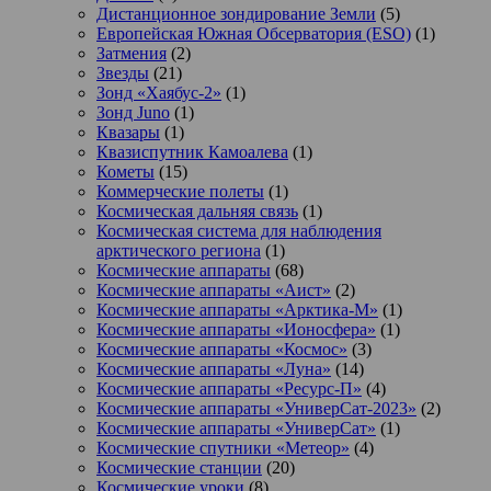
Дистанционное зондирование Земли
(5)
Европейская Южная Обсерватория (ESO)
(1)
Затмения
(2)
Звезды
(21)
Зонд «Хаябус-2»
(1)
Зонд Juno
(1)
Квазары
(1)
Квазиспутник Камоалева
(1)
Кометы
(15)
Коммерческие полеты
(1)
Космическая дальняя связь
(1)
Космическая система для наблюдения
арктического региона
(1)
Космические аппараты
(68)
Космические аппараты «Аист»
(2)
Космические аппараты «Арктика-М»
(1)
Космические аппараты «Ионосфера»
(1)
Космические аппараты «Космос»
(3)
Космические аппараты «Луна»
(14)
Космические аппараты «Ресурс-П»
(4)
Космические аппараты «УниверСат-2023»
(2)
Космические аппараты «УниверСат»
(1)
Космические спутники «Метеор»
(4)
Космические станции
(20)
Космические уроки
(8)