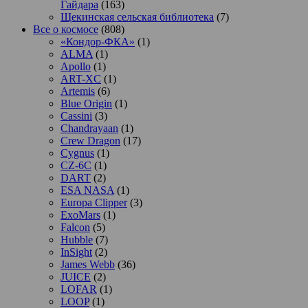
Гайдара
(163)
Щекинская сельская библиотека
(7)
Все о космосе
(808)
«Кондор-ФКА»
(1)
ALMA
(1)
Apollo
(1)
ART-XC
(1)
Artemis
(6)
Blue Origin
(1)
Cassini
(3)
Chandrayaan
(1)
Crew Dragon
(17)
Cygnus
(1)
CZ-6C
(1)
DART
(2)
ESA NASA
(1)
Europa Clipper
(3)
ExoMars
(1)
Falcon
(5)
Hubble
(7)
InSight
(2)
James Webb
(36)
JUICE
(2)
LOFAR
(1)
LOOP
(1)