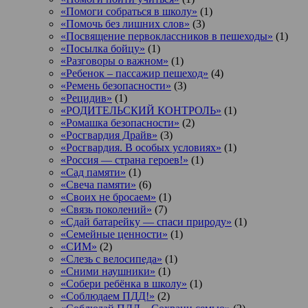
«Помоги собраться в школу»
(1)
«Помочь без лишних слов»
(3)
«Посвящение первоклассников в пешеходы»
(1)
«Посылка бойцу»
(1)
«Разговоры о важном»
(1)
«Ребенок – пассажир пешеход»
(4)
«Ремень безопасности»
(3)
«Рецидив»
(1)
«РОДИТЕЛЬСКИЙ КОНТРОЛЬ»
(1)
«Ромашка безопасности»
(2)
«Росгвардия Драйв»
(3)
«Росгвардия. В особых условиях»
(1)
«Россия — страна героев!»
(1)
«Сад памяти»
(1)
«Свеча памяти»
(6)
«Своих не бросаем»
(1)
«Связь поколений»
(7)
«Сдай батарейку — спаси природу»
(1)
«Семейные ценности»
(1)
«СИМ»
(2)
«Слезь с велосипеда»
(1)
«Сними наушники»
(1)
«Собери ребёнка в школу»
(1)
«Соблюдаем ПДД!»
(2)