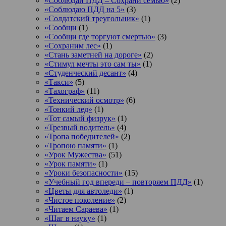
«Соблюдай ПДД – Сохрани семью»
(2)
«Соблюдаю ПДД на 5»
(3)
«Солдатский треугольник»
(1)
«Сообщи
(1)
«Сообщи где торгуют смертью»
(3)
«Сохраним лес»
(1)
«Стань заметней на дороге»
(2)
«Стимул мечты это сам ты»
(1)
«Студенческий десант»
(4)
«Такси»
(5)
«Тахограф»
(11)
«Технический осмотр»
(6)
«Тонкий лед»
(1)
«Тот самый физрук»
(1)
«Трезвый водитель»
(4)
«Тропа победителей»
(2)
«Тропою памяти»
(1)
«Урок Мужества»
(51)
«Урок памяти»
(1)
«Уроки безопасности»
(15)
«Учебный год впереди – повторяем ПДД»
(1)
«Цветы для автоледи»
(1)
«Чистое поколение»
(2)
«Читаем Сараева»
(1)
«Шаг в науку»
(1)