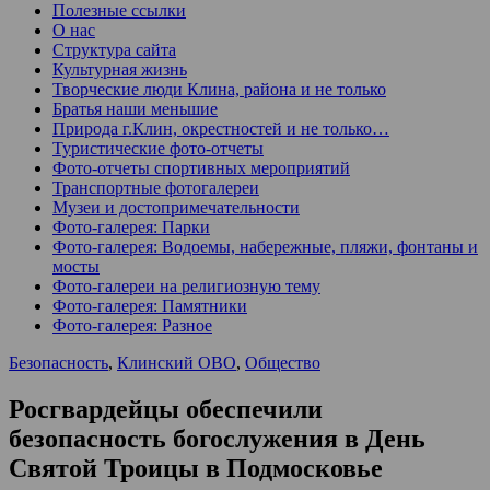
Полезные ссылки
О нас
Структура сайта
Культурная жизнь
Творческие люди Клина, района и не только
Братья наши меньшие
Природа г.Клин, окрестностей и не только…
Туристические фото-отчеты
Фото-отчеты спортивных мероприятий
Транспортные фотогалереи
Музеи и достопримечательности
Фото-галерея: Парки
Фото-галерея: Водоемы, набережные, пляжи, фонтаны и
мосты
Фото-галереи на религиозную тему
Фото-галерея: Памятники
Фото-галерея: Разное
Безопасность
,
Клинский ОВО
,
Общество
Росгвардейцы обеспечили
безопасность богослужения в День
Святой Троицы в Подмосковье