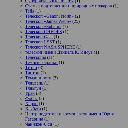
Суборбитальные полеты
(1)
Съемка подтоплений и природных пожаров
(1)
Тейя
(1)
Телескоп «Gemini North»
(2)
Телескоп «James Webb»
(25)
Телескоп «Subaru»
(1)
Телескоп CHEOPS
(1)
Телескоп Gaia
(1)
Телескоп LSST
(1)
Телескоп NASA SPHERE
(1)
телескоп имени Дэниела К. Иноуэ
(1)
Телескопы
(11)
Темные карлики
(1)
Титан
(3)
Тритон
(1)
Туманнности
(3)
Тяньвэнь
(1)
Тяньгун
(1)
Уран
(3)
Фобос
(2)
Харон
(1)
Хаябуса
(1)
Центр подготовки космонавтов имени Юрия
Гагарина
(1)
Чанчжэн-6-си
(1)