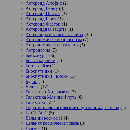
Астероид Апофис
(2)
Астероид Бенну
(3)
Астероид Психея
(2)
Астероид Рюгу
(3)
Астероид Фаэтон
(1)
Астероидная защита
(1)
Астероиды и малые планеты
(35)
Астрономические прогнозы
(7)
Астрономические явления
(5)
Астрономия
(5)
Байконур
(106)
Белые карлики
(1)
Бетельгейзе
(1)
Биоспутники
(1)
Биоспутники «Бион»
(5)
Буран
(1)
Венера
(12)
Галактика Андромеда
(2)
Галактика Млечный путь
(8)
Галактики
(24)
Гидрометеорологические спутники «Арктика»
(1)
ГЛОНАСС
(5)
Дальний космос
(144)
Дальняя космическая связь
(3)
Деймос
(1)