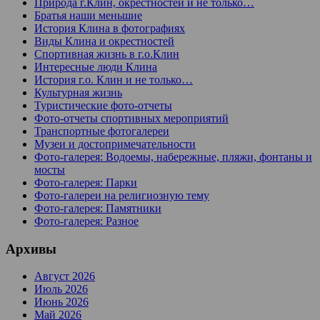
Природа г.Клин, окрестностей и не только…
Братья наши меньшие
История Клина в фотографиях
Виды Клина и окрестностей
Спортивная жизнь в г.о.Клин
Интересные люди Клина
История г.о. Клин и не только…
Культурная жизнь
Туристические фото-отчеты
Фото-отчеты спортивных мероприятий
Транспортные фотогалереи
Музеи и достопримечательности
Фото-галерея: Водоемы, набережные, пляжи, фонтаны и
мосты
Фото-галерея: Парки
Фото-галереи на религиозную тему
Фото-галерея: Памятники
Фото-галерея: Разное
Архивы
Август 2026
Июль 2026
Июнь 2026
Май 2026