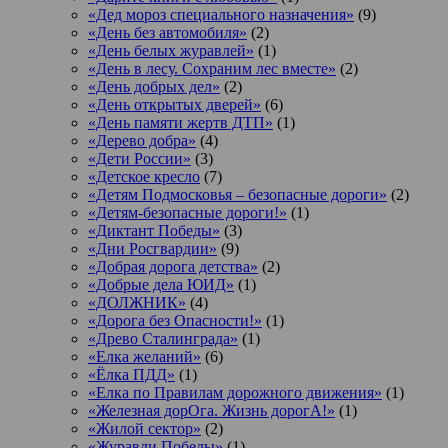
«Дед мороз специального назначения»
(9)
«День без автомобиля»
(2)
«День белых журавлей»
(1)
«День в лесу. Сохраним лес вместе»
(2)
«День добрых дел»
(2)
«День открытых дверей»
(6)
«День памяти жертв ДТП»
(1)
«Дерево добра»
(4)
«Дети России»
(3)
«Детское кресло
(7)
«Детям Подмосковья – безопасные дороги»
(2)
«Детям-безопасные дороги!»
(1)
«Диктант Победы»
(3)
«Дни Росгвардии»
(9)
«Добрая дорога детства»
(2)
«Добрые дела ЮИД»
(1)
«ДОЛЖНИК»
(4)
«Дорога без Опасности!»
(1)
«Древо Сталинграда»
(1)
«Елка желаний»
(6)
«Ёлка ПДД»
(1)
«Елка по Правилам дорожного движения»
(1)
«Железная дорОга. Жизнь дорогА!»
(1)
«Жилой сектор»
(2)
«Журавли Победы»
(1)