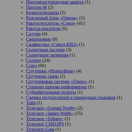
Противоастероидная защита
(1)
Протон-М
(2)
Радиотелескопы
(2)
Разгонный блок «Орион»
(1)
Ракета-носитель «Союз»
(41)
Ракеты-носители
(6)
Сатурн
(4)
Сверхновые
(6)
Скафандры «Сокол-КВ2»
(1)
Солнечная система
(3)
Солнечные затмения
(1)
Солнце
(24)
Союз
(60)
Спутники «Ионосфера»
(4)
Спутники связи
(2)
Спутниковая система «Гонец»
(1)
Станции приема информации
(1)
Суборбитальные полеты
(1)
Съемка подтоплений и природных пожаров
(1)
Тейя
(1)
Телескоп «Gemini North»
(2)
Телескоп «James Webb»
(25)
Телескоп «Subaru»
(1)
Телескоп CHEOPS
(1)
Телескоп Gaia
(1)