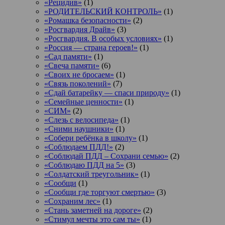
«Рецидив»
(1)
«РОДИТЕЛЬСКИЙ КОНТРОЛЬ»
(1)
«Ромашка безопасности»
(2)
«Росгвардия Драйв»
(3)
«Росгвардия. В особых условиях»
(1)
«Россия — страна героев!»
(1)
«Сад памяти»
(1)
«Свеча памяти»
(6)
«Своих не бросаем»
(1)
«Связь поколений»
(7)
«Сдай батарейку — спаси природу»
(1)
«Семейные ценности»
(1)
«СИМ»
(2)
«Слезь с велосипеда»
(1)
«Сними наушники»
(1)
«Собери ребёнка в школу»
(1)
«Соблюдаем ПДД!»
(2)
«Соблюдай ПДД – Сохрани семью»
(2)
«Соблюдаю ПДД на 5»
(3)
«Солдатский треугольник»
(1)
«Сообщи
(1)
«Сообщи где торгуют смертью»
(3)
«Сохраним лес»
(1)
«Стань заметней на дороге»
(2)
«Стимул мечты это сам ты»
(1)