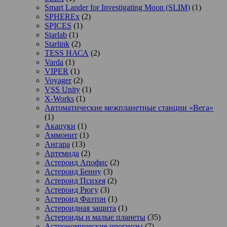
Smart Lander for Investigating Moon (SLIM)
(1)
SPHEREx
(2)
SPICES
(1)
Starlab
(1)
Starlink
(2)
TESS НАСА
(2)
Varda
(1)
VIPER
(1)
Voyager
(2)
VSS Unity
(1)
X-Works
(1)
Автоматические межпланетные станции «Вега»
(1)
Акацуки
(1)
Аммонит
(1)
Ангара
(13)
Артемида
(2)
Астероид Апофис
(2)
Астероид Бенну
(3)
Астероид Психея
(2)
Астероид Рюгу
(3)
Астероид Фаэтон
(1)
Астероидная защита
(1)
Астероиды и малые планеты
(35)
Астрономические прогнозы
(7)