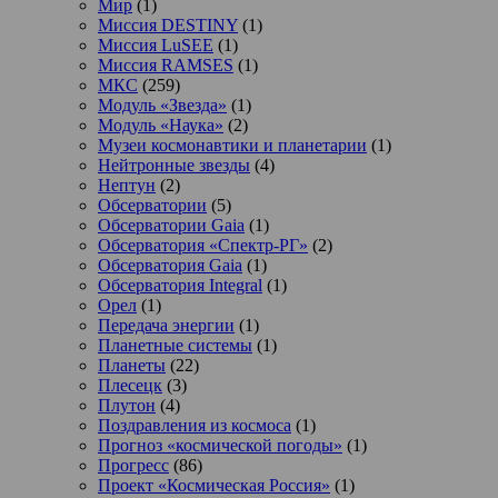
Мир
(1)
Миссия DESTINY
(1)
Миссия LuSEE
(1)
Миссия RAMSES
(1)
МКС
(259)
Модуль «Звезда»
(1)
Модуль «Наука»
(2)
Музеи космонавтики и планетарии
(1)
Нейтронные звезды
(4)
Нептун
(2)
Обсерватории
(5)
Обсерватории Gaia
(1)
Обсерватория «Спектр-РГ»
(2)
Обсерватория Gaia
(1)
Обсерватория Integral
(1)
Орел
(1)
Передача энергии
(1)
Планетные системы
(1)
Планеты
(22)
Плесецк
(3)
Плутон
(4)
Поздравления из космоса
(1)
Прогноз «космической погоды»
(1)
Прогресс
(86)
Проект «Космическая Россия»
(1)