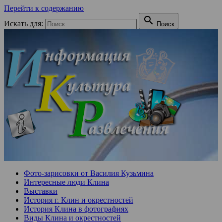
Перейти к содержанию

Искать для:
Поиск
Фото-зарисовки от Василия Кузьмина
Интересные люди Клина
Выставки
История г. Клин и окрестностей
История Клина в фотографиях
Виды Клина и окрестностей