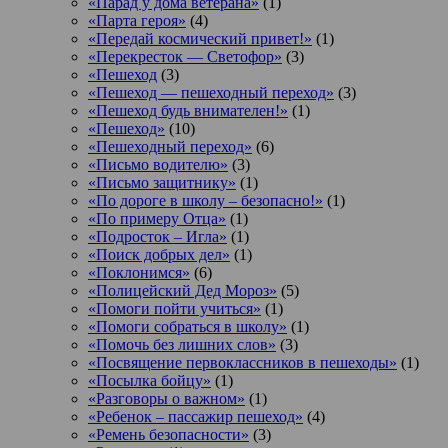
«Парад у дома ветерана»
(1)
«Парта героя»
(4)
«Передай космический привет!»
(1)
«Перекресток — Светофор»
(3)
«Пешеход
(3)
«Пешеход — пешеходный переход»
(3)
«Пешеход будь внимателен!»
(1)
«Пешеход»
(10)
«Пешеходный переход»
(6)
«Письмо водителю»
(3)
«Письмо защитнику»
(1)
«По дороге в школу – безопасно!»
(1)
«По примеру Отца»
(1)
«Подросток ‒ Игла»
(1)
«Поиск добрых дел»
(1)
«Поклонимся»
(6)
«Полицейский Дед Мороз»
(5)
«Помоги пойти учиться»
(1)
«Помоги собраться в школу»
(1)
«Помочь без лишних слов»
(3)
«Посвящение первоклассников в пешеходы»
(1)
«Посылка бойцу»
(1)
«Разговоры о важном»
(1)
«Ребенок – пассажир пешеход»
(4)
«Ремень безопасности»
(3)