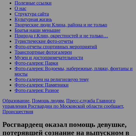
Полезные ссылки
О нас
Структура сайта
Культурная жизнь
Творческие люди Клина, района и не только
Братья наши меньшие
Природа г.Клин, окрестностей и не только…
Туристические фото-отчеты
Фото-отчеты спортивных мероприятий
Транспортные фотогалереи
Музеи и достопримечательности
Фото-галерея: Парки
Фото-галерея: Водоемы, набережные, пляжи, фонтаны и
мосты
Фото-галереи на религиозную тему
Фото-галерея: Памятники
Фото-галерея: Разное
Образование
,
Помощь людям
,
Пресс-служба Главного
управления Росгвардии по Московской области сообщает
,
Происшествия
Росгвардеец оказал помощь девушке,
потерявшей сознание на выпускном в