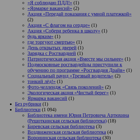
«Я соблюдаю ПДД!»
(1)
«Ярмарке вакансий»
(2)
Акция «Передай показания с умной платежкой»
(2)
Акция «С флагом на сердце»
(1)
Акция «Собери ребенка в школу»
(1)
будь ярким»
(1)
где торгуют смертью»
(1)
День открытых дверей
(1)
Зарядка с Росгвардией
(1)
Патриотическая акция «Вместе мы сильнее»
(1)
Подмосковные росгвардейцы приступили к
обучению по программе «Росгвардия Драйв»
(1)
Социальный раунд «Трезвый водитель»
(2)
тонкий лёд!»
(1)
Фото-челлендж «Связь поколений»
(2)
Экологическая акция «Чистый берег»
(1)
Ярмарка вакансий
(1)
Без рубрики
(1)
Библиотеки
(1 094)
Библиотека имени Юрия Петровича Артюхина
(Решоткинская сельская библиотека)
(18)
Биревская сельская библиотека
(3)
Воздвиженская сельская библиотека
(4)
Воронинская сельская библиотека
(30)