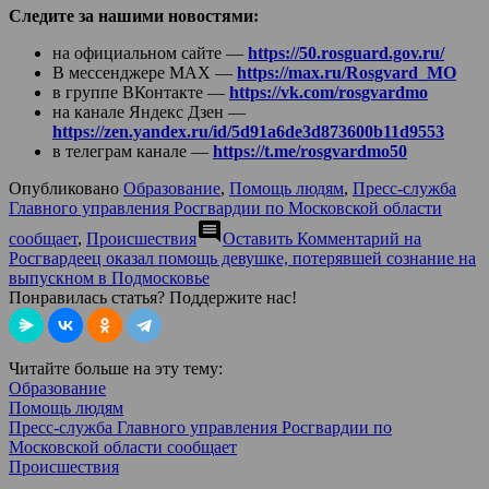
Следите за нашими новостями:
на официальном сайте —
https://50.rosguard.gov.ru/
В мессенджере МАХ —
https://max.ru/Rosgvard_MO
в группе ВКонтакте —
https://vk.com/rosgvardmo
на канале Яндекс Дзен —
https://zen.yandex.ru/id/5d91a6de3d873600b11d9553
в телеграм канале —
https://t.me/rosgvardmo50
Опубликовано
Образование
,
Помощь людям
,
Пресс-служба
Главного управления Росгвардии по Московской области
comment
сообщает
,
Происшествия
Оставить Комментарий
на
Росгвардеец оказал помощь девушке, потерявшей сознание на
выпускном в Подмосковье
Понравилась статья? Поддержите нас!
Читайте больше на эту тему:
Образование
Помощь людям
Пресс-служба Главного управления Росгвардии по
Московской области сообщает
Происшествия