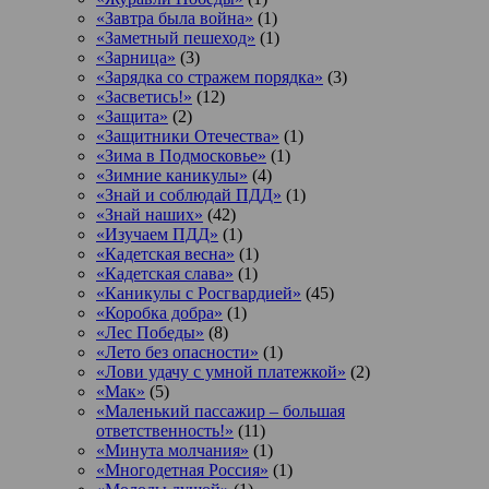
«Завтра была война»
(1)
«Заметный пешеход»
(1)
«Зарница»
(3)
«Зарядка со стражем порядка»
(3)
«Засветись!»
(12)
«Защита»
(2)
«Защитники Отечества»
(1)
«Зима в Подмосковье»
(1)
«Зимние каникулы»
(4)
«Знай и соблюдай ПДД»
(1)
«Знай наших»
(42)
«Изучаем ПДД»
(1)
«Кадетская весна»
(1)
«Кадетская слава»
(1)
«Каникулы с Росгвардией»
(45)
«Коробка добра»
(1)
«Лес Победы»
(8)
«Лето без опасности»
(1)
«Лови удачу с умной платежкой»
(2)
«Мак»
(5)
«Маленький пассажир – большая
ответственность!»
(11)
«Минута молчания»
(1)
«Многодетная Россия»
(1)