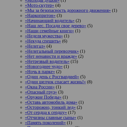
«Молоды душой»
(1)
«Мото-скутер»
(4)
«Мы за безопасность дорожного движения»
(1)
«Наркопритон»
(3)
«Начинающий водитель»
(2)
«Наш лес. Посади свое дерево»
(5)
«Наши семейные книги»
(1)
«Неделя мужества»
(1)
«Некуда спешить»
(6)
«Нелегал»
(4)
«Нелегальный перевозчик»
(1)
«Нет ненависти и вражде»
(2)
«Нетрезвый водитель»
(15)
«Новогоднее чудо»
(1)
«Ночь в парке»
(2)
«Один день с Росгвардией»
(5)
«Один щелчок спасает жизнь!»
(8)
«Окна России»
(1)
«Опасный груз»
(3)
«Оружие Победы»
(1)
«Оставь автомобиль дома»
(1)
«Осторожно, тонкий лед»
(2)
«От сердца к сердцу»
(17)
«Отчизны славные сыны»
(1)
«Память поколений»
(1)