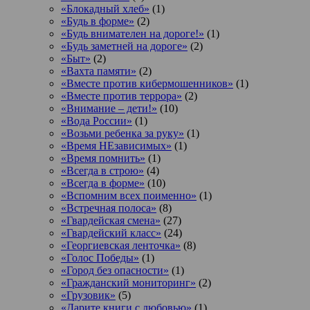
«Блокадный хлеб»
(1)
«Будь в форме»
(2)
«Будь внимателен на дороге!»
(1)
«Будь заметней на дороге»
(2)
«Быт»
(2)
«Вахта памяти»
(2)
«Вместе против кибермошенников»
(1)
«Вместе против террора»
(2)
«Внимание – дети!»
(10)
«Вода России»
(1)
«Возьми ребенка за руку»
(1)
«Время НЕзависимых»
(1)
«Время помнить»
(1)
«Всегда в строю»
(4)
«Всегда в форме»
(10)
«Вспомним всех поименно»
(1)
«Встречная полоса»
(8)
«Гвардейская смена»
(27)
«Гвардейский класс»
(24)
«Георгиевская ленточка»
(8)
«Голос Победы»
(1)
«Город без опасности»
(1)
«Гражданский мониторинг»
(2)
«Грузовик»
(5)
«Дарите книги с любовью»
(1)