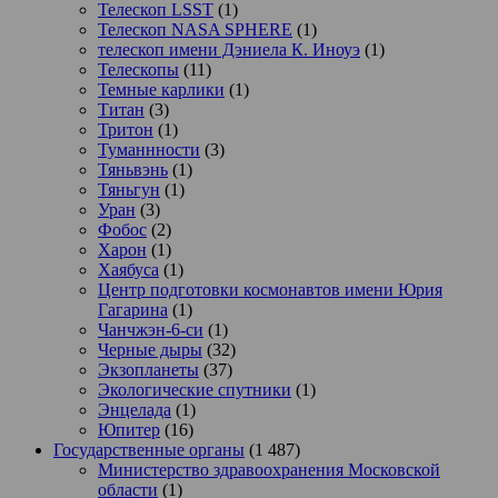
Телескоп LSST
(1)
Телескоп NASA SPHERE
(1)
телескоп имени Дэниела К. Иноуэ
(1)
Телескопы
(11)
Темные карлики
(1)
Титан
(3)
Тритон
(1)
Туманнности
(3)
Тяньвэнь
(1)
Тяньгун
(1)
Уран
(3)
Фобос
(2)
Харон
(1)
Хаябуса
(1)
Центр подготовки космонавтов имени Юрия
Гагарина
(1)
Чанчжэн-6-си
(1)
Черные дыры
(32)
Экзопланеты
(37)
Экологические спутники
(1)
Энцелада
(1)
Юпитер
(16)
Государственные органы
(1 487)
Министерство здравоохранения Московской
области
(1)