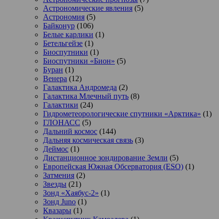
Астрономические явления
(5)
Астрономия
(5)
Байконур
(106)
Белые карлики
(1)
Бетельгейзе
(1)
Биоспутники
(1)
Биоспутники «Бион»
(5)
Буран
(1)
Венера
(12)
Галактика Андромеда
(2)
Галактика Млечный путь
(8)
Галактики
(24)
Гидрометеорологические спутники «Арктика»
(1)
ГЛОНАСС
(5)
Дальний космос
(144)
Дальняя космическая связь
(3)
Деймос
(1)
Дистанционное зондирование Земли
(5)
Европейская Южная Обсерватория (ESO)
(1)
Затмения
(2)
Звезды
(21)
Зонд «Хаябус-2»
(1)
Зонд Juno
(1)
Квазары
(1)