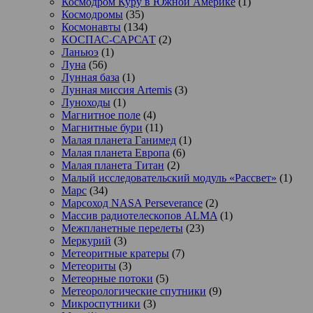
Космодром Куру в Южной Америке
(1)
Космодромы
(35)
Космонавты
(134)
КОСПАС-САРСАТ
(2)
Ланьюэ
(1)
Луна
(56)
Лунная база
(1)
Лунная миссия Artemis
(3)
Луноходы
(1)
Магнитное поле
(4)
Магнитные бури
(11)
Малая планета Ганимед
(1)
Малая планета Европа
(6)
Малая планета Титан
(2)
Малый исследовательский модуль «Рассвет»
(1)
Марс
(34)
Марсоход NASA Perseverance
(2)
Массив радиотелескопов ALMA
(1)
Межпланетные перелеты
(23)
Меркурий
(3)
Метеоритные кратеры
(7)
Метеориты
(3)
Метеорные потоки
(5)
Метеорологические спутники
(9)
Микроспутники
(3)