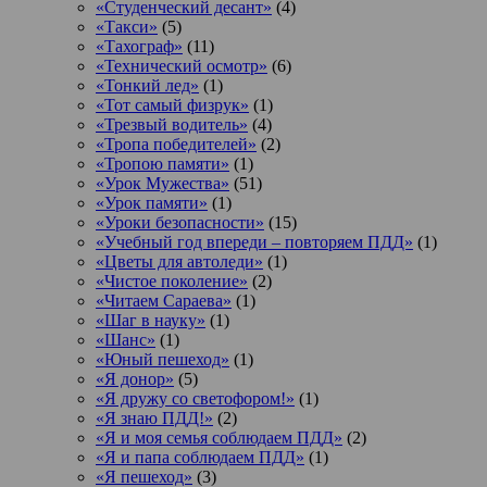
«Студенческий десант»
(4)
«Такси»
(5)
«Тахограф»
(11)
«Технический осмотр»
(6)
«Тонкий лед»
(1)
«Тот самый физрук»
(1)
«Трезвый водитель»
(4)
«Тропа победителей»
(2)
«Тропою памяти»
(1)
«Урок Мужества»
(51)
«Урок памяти»
(1)
«Уроки безопасности»
(15)
«Учебный год впереди – повторяем ПДД»
(1)
«Цветы для автоледи»
(1)
«Чистое поколение»
(2)
«Читаем Сараева»
(1)
«Шаг в науку»
(1)
«Шанс»
(1)
«Юный пешеход»
(1)
«Я донор»
(5)
«Я дружу со светофором!»
(1)
«Я знаю ПДД!»
(2)
«Я и моя семья соблюдаем ПДД»
(2)
«Я и папа соблюдаем ПДД»
(1)
«Я пешеход»
(3)