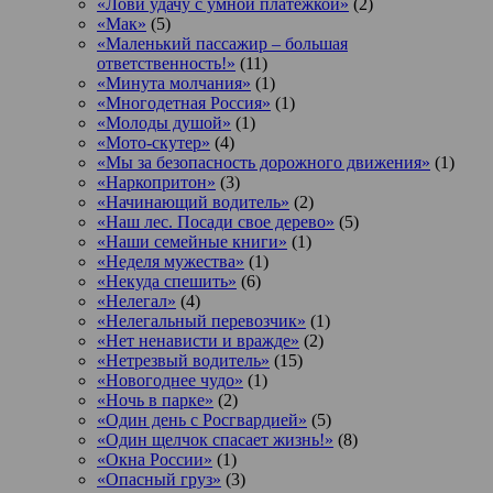
«Лови удачу с умной платежкой»
(2)
«Мак»
(5)
«Маленький пассажир – большая
ответственность!»
(11)
«Минута молчания»
(1)
«Многодетная Россия»
(1)
«Молоды душой»
(1)
«Мото-скутер»
(4)
«Мы за безопасность дорожного движения»
(1)
«Наркопритон»
(3)
«Начинающий водитель»
(2)
«Наш лес. Посади свое дерево»
(5)
«Наши семейные книги»
(1)
«Неделя мужества»
(1)
«Некуда спешить»
(6)
«Нелегал»
(4)
«Нелегальный перевозчик»
(1)
«Нет ненависти и вражде»
(2)
«Нетрезвый водитель»
(15)
«Новогоднее чудо»
(1)
«Ночь в парке»
(2)
«Один день с Росгвардией»
(5)
«Один щелчок спасает жизнь!»
(8)
«Окна России»
(1)
«Опасный груз»
(3)