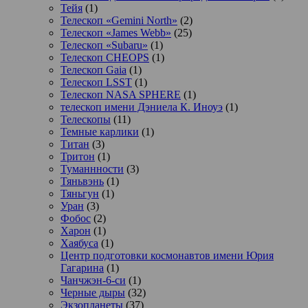
Тейя
(1)
Телескоп «Gemini North»
(2)
Телескоп «James Webb»
(25)
Телескоп «Subaru»
(1)
Телескоп CHEOPS
(1)
Телескоп Gaia
(1)
Телескоп LSST
(1)
Телескоп NASA SPHERE
(1)
телескоп имени Дэниела К. Иноуэ
(1)
Телескопы
(11)
Темные карлики
(1)
Титан
(3)
Тритон
(1)
Туманнности
(3)
Тяньвэнь
(1)
Тяньгун
(1)
Уран
(3)
Фобос
(2)
Харон
(1)
Хаябуса
(1)
Центр подготовки космонавтов имени Юрия
Гагарина
(1)
Чанчжэн-6-си
(1)
Черные дыры
(32)
Экзопланеты
(37)