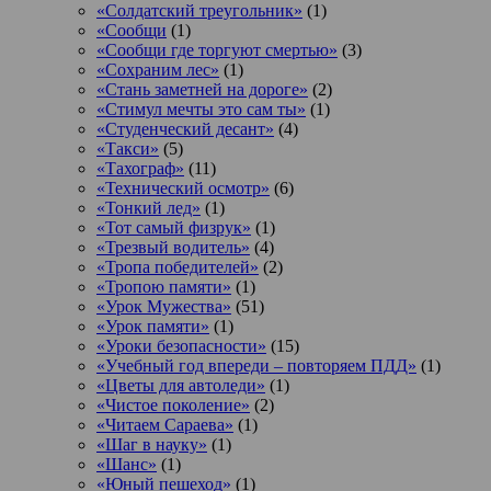
«Солдатский треугольник»
(1)
«Сообщи
(1)
«Сообщи где торгуют смертью»
(3)
«Сохраним лес»
(1)
«Стань заметней на дороге»
(2)
«Стимул мечты это сам ты»
(1)
«Студенческий десант»
(4)
«Такси»
(5)
«Тахограф»
(11)
«Технический осмотр»
(6)
«Тонкий лед»
(1)
«Тот самый физрук»
(1)
«Трезвый водитель»
(4)
«Тропа победителей»
(2)
«Тропою памяти»
(1)
«Урок Мужества»
(51)
«Урок памяти»
(1)
«Уроки безопасности»
(15)
«Учебный год впереди – повторяем ПДД»
(1)
«Цветы для автоледи»
(1)
«Чистое поколение»
(2)
«Читаем Сараева»
(1)
«Шаг в науку»
(1)
«Шанс»
(1)
«Юный пешеход»
(1)