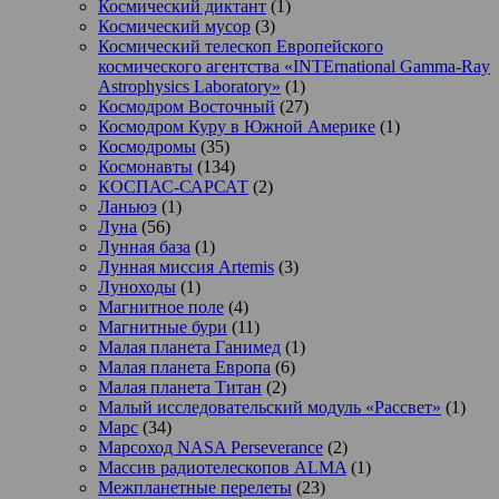
Космический диктант
(1)
Космический мусор
(3)
Космический телескоп Европейского
космического агентства «INTErnational Gamma-Ray
Astrophysics Laboratory»
(1)
Космодром Восточный
(27)
Космодром Куру в Южной Америке
(1)
Космодромы
(35)
Космонавты
(134)
КОСПАС-САРСАТ
(2)
Ланьюэ
(1)
Луна
(56)
Лунная база
(1)
Лунная миссия Artemis
(3)
Луноходы
(1)
Магнитное поле
(4)
Магнитные бури
(11)
Малая планета Ганимед
(1)
Малая планета Европа
(6)
Малая планета Титан
(2)
Малый исследовательский модуль «Рассвет»
(1)
Марс
(34)
Марсоход NASA Perseverance
(2)
Массив радиотелескопов ALMA
(1)
Межпланетные перелеты
(23)