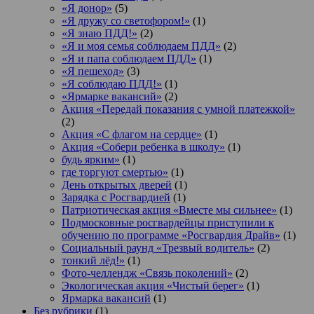
«Я донор»
(5)
«Я дружу со светофором!»
(1)
«Я знаю ПДД!»
(2)
«Я и моя семья соблюдаем ПДД»
(2)
«Я и папа соблюдаем ПДД»
(1)
«Я пешеход»
(3)
«Я соблюдаю ПДД!»
(1)
«Ярмарке вакансий»
(2)
Акция «Передай показания с умной платежкой»
(2)
Акция «С флагом на сердце»
(1)
Акция «Собери ребенка в школу»
(1)
будь ярким»
(1)
где торгуют смертью»
(1)
День открытых дверей
(1)
Зарядка с Росгвардией
(1)
Патриотическая акция «Вместе мы сильнее»
(1)
Подмосковные росгвардейцы приступили к
обучению по программе «Росгвардия Драйв»
(1)
Социальный раунд «Трезвый водитель»
(2)
тонкий лёд!»
(1)
Фото-челлендж «Связь поколений»
(2)
Экологическая акция «Чистый берег»
(1)
Ярмарка вакансий
(1)
Без рубрики
(1)