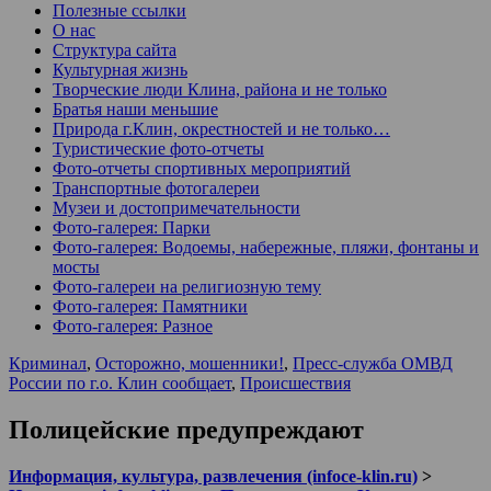
Полезные ссылки
О нас
Структура сайта
Культурная жизнь
Творческие люди Клина, района и не только
Братья наши меньшие
Природа г.Клин, окрестностей и не только…
Туристические фото-отчеты
Фото-отчеты спортивных мероприятий
Транспортные фотогалереи
Музеи и достопримечательности
Фото-галерея: Парки
Фото-галерея: Водоемы, набережные, пляжи, фонтаны и
мосты
Фото-галереи на религиозную тему
Фото-галерея: Памятники
Фото-галерея: Разное
Криминал
,
Осторожно, мошенники!
,
Пресс-служба ОМВД
России по г.о. Клин сообщает
,
Происшествия
Полицейские предупреждают
Информация, культура, развлечения (infoce-klin.ru)
>