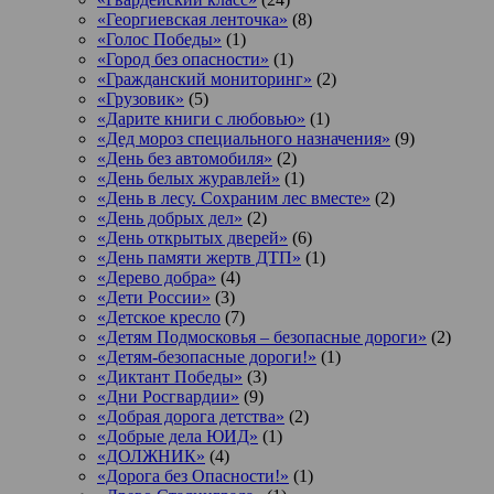
«Георгиевская ленточка»
(8)
«Голос Победы»
(1)
«Город без опасности»
(1)
«Гражданский мониторинг»
(2)
«Грузовик»
(5)
«Дарите книги с любовью»
(1)
«Дед мороз специального назначения»
(9)
«День без автомобиля»
(2)
«День белых журавлей»
(1)
«День в лесу. Сохраним лес вместе»
(2)
«День добрых дел»
(2)
«День открытых дверей»
(6)
«День памяти жертв ДТП»
(1)
«Дерево добра»
(4)
«Дети России»
(3)
«Детское кресло
(7)
«Детям Подмосковья – безопасные дороги»
(2)
«Детям-безопасные дороги!»
(1)
«Диктант Победы»
(3)
«Дни Росгвардии»
(9)
«Добрая дорога детства»
(2)
«Добрые дела ЮИД»
(1)
«ДОЛЖНИК»
(4)
«Дорога без Опасности!»
(1)