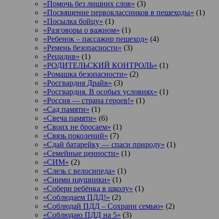
«Помочь без лишних слов»
(3)
«Посвящение первоклассников в пешеходы»
(1)
«Посылка бойцу»
(1)
«Разговоры о важном»
(1)
«Ребенок – пассажир пешеход»
(4)
«Ремень безопасности»
(3)
«Рецидив»
(1)
«РОДИТЕЛЬСКИЙ КОНТРОЛЬ»
(1)
«Ромашка безопасности»
(2)
«Росгвардия Драйв»
(3)
«Росгвардия. В особых условиях»
(1)
«Россия — страна героев!»
(1)
«Сад памяти»
(1)
«Свеча памяти»
(6)
«Своих не бросаем»
(1)
«Связь поколений»
(7)
«Сдай батарейку — спаси природу»
(1)
«Семейные ценности»
(1)
«СИМ»
(2)
«Слезь с велосипеда»
(1)
«Сними наушники»
(1)
«Собери ребёнка в школу»
(1)
«Соблюдаем ПДД!»
(2)
«Соблюдай ПДД – Сохрани семью»
(2)
«Соблюдаю ПДД на 5»
(3)