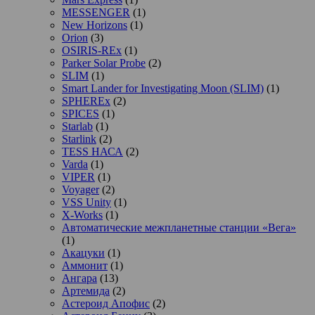
MESSENGER
(1)
New Horizons
(1)
Orion
(3)
OSIRIS-REx
(1)
Parker Solar Probe
(2)
SLIM
(1)
Smart Lander for Investigating Moon (SLIM)
(1)
SPHEREx
(2)
SPICES
(1)
Starlab
(1)
Starlink
(2)
TESS НАСА
(2)
Varda
(1)
VIPER
(1)
Voyager
(2)
VSS Unity
(1)
X-Works
(1)
Автоматические межпланетные станции «Вега»
(1)
Акацуки
(1)
Аммонит
(1)
Ангара
(13)
Артемида
(2)
Астероид Апофис
(2)