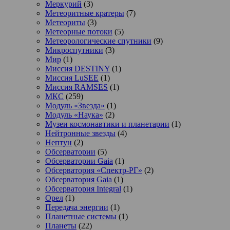
Меркурий
(3)
Метеоритные кратеры
(7)
Метеориты
(3)
Метеорные потоки
(5)
Метеорологические спутники
(9)
Микроспутники
(3)
Мир
(1)
Миссия DESTINY
(1)
Миссия LuSEE
(1)
Миссия RAMSES
(1)
МКС
(259)
Модуль «Звезда»
(1)
Модуль «Наука»
(2)
Музеи космонавтики и планетарии
(1)
Нейтронные звезды
(4)
Нептун
(2)
Обсерватории
(5)
Обсерватории Gaia
(1)
Обсерватория «Спектр-РГ»
(2)
Обсерватория Gaia
(1)
Обсерватория Integral
(1)
Орел
(1)
Передача энергии
(1)
Планетные системы
(1)
Планеты
(22)