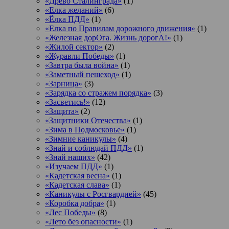
«Древо Сталинграда»
(1)
«Елка желаний»
(6)
«Ёлка ПДД»
(1)
«Елка по Правилам дорожного движения»
(1)
«Железная дорОга. Жизнь дорогА!»
(1)
«Жилой сектор»
(2)
«Журавли Победы»
(1)
«Завтра была война»
(1)
«Заметный пешеход»
(1)
«Зарница»
(3)
«Зарядка со стражем порядка»
(3)
«Засветись!»
(12)
«Защита»
(2)
«Защитники Отечества»
(1)
«Зима в Подмосковье»
(1)
«Зимние каникулы»
(4)
«Знай и соблюдай ПДД»
(1)
«Знай наших»
(42)
«Изучаем ПДД»
(1)
«Кадетская весна»
(1)
«Кадетская слава»
(1)
«Каникулы с Росгвардией»
(45)
«Коробка добра»
(1)
«Лес Победы»
(8)
«Лето без опасности»
(1)