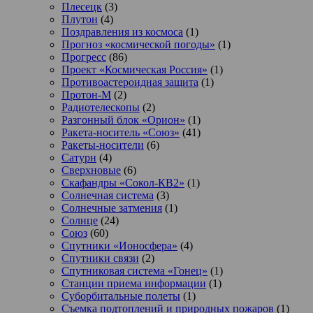
Плесецк
(3)
Плутон
(4)
Поздравления из космоса
(1)
Прогноз «космической погоды»
(1)
Прогресс
(86)
Проект «Космическая Россия»
(1)
Противоастероидная защита
(1)
Протон-М
(2)
Радиотелескопы
(2)
Разгонный блок «Орион»
(1)
Ракета-носитель «Союз»
(41)
Ракеты-носители
(6)
Сатурн
(4)
Сверхновые
(6)
Скафандры «Сокол-КВ2»
(1)
Солнечная система
(3)
Солнечные затмения
(1)
Солнце
(24)
Союз
(60)
Спутники «Ионосфера»
(4)
Спутники связи
(2)
Спутниковая система «Гонец»
(1)
Станции приема информации
(1)
Суборбитальные полеты
(1)
Съемка подтоплений и природных пожаров
(1)