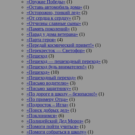
«Оружие Победы»
(1)
«Оставь автомобиль дома»
(1)
«Осторожно, тонкий лед»
(2)
«От сердца к сердцу»
(17)
«Отчизны славные сыны»
(1)
«Память поколений»
(1)
«Парад у дома ветерана»
(1)
«Парта героя»
(4)
«Передай космический привет!»
(1)
«Перекресток — Светофор»
(3)
«Пешеход
(3)
«Пешеход — пешеходный переход»
(3)
«Пешеход будь внимателен!»
(1)
«Пешеход»
(10)
«Пешеходный переход»
(6)
«Письмо водителю»
(3)
«Письмо защитнику»
(1)
«По дороге в школу – безопасно!»
(1)
«По примеру Отца»
(1)
«Подросток ‒ Игла»
(1)
«Поиск добрых дел»
(1)
«Поклонимся»
(6)
«Полицейский Дед Мороз»
(5)
«Помоги пойти учиться»
(1)
«Помоги собраться в школу»
(1)