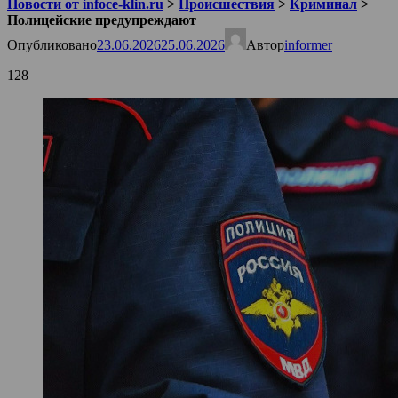
Новости от infoce-klin.ru
>
Происшествия
>
Криминал
>
Полицейские предупреждают
Опубликовано
23.06.2026
25.06.2026
Автор
informer
128