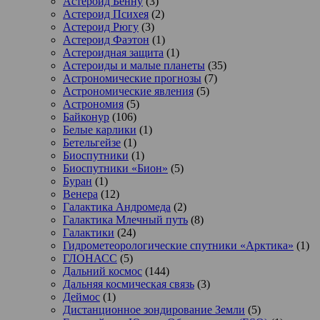
Астероид Бенну
(3)
Астероид Психея
(2)
Астероид Рюгу
(3)
Астероид Фаэтон
(1)
Астероидная защита
(1)
Астероиды и малые планеты
(35)
Астрономические прогнозы
(7)
Астрономические явления
(5)
Астрономия
(5)
Байконур
(106)
Белые карлики
(1)
Бетельгейзе
(1)
Биоспутники
(1)
Биоспутники «Бион»
(5)
Буран
(1)
Венера
(12)
Галактика Андромеда
(2)
Галактика Млечный путь
(8)
Галактики
(24)
Гидрометеорологические спутники «Арктика»
(1)
ГЛОНАСС
(5)
Дальний космос
(144)
Дальняя космическая связь
(3)
Деймос
(1)
Дистанционное зондирование Земли
(5)