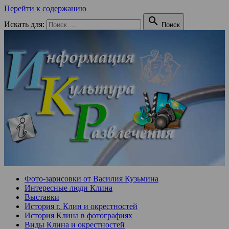
Перейти к содержанию

Искать для:
Поиск
Фото-зарисовки от Василия Кузьмина
Интересные люди Клина
Выставки
История г. Клин и окрестностей
История Клина в фотографиях
Виды Клина и окрестностей