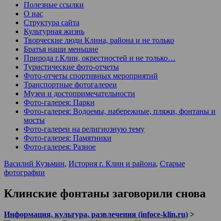
Полезные ссылки
О нас
Структура сайта
Культурная жизнь
Творческие люди Клина, района и не только
Братья наши меньшие
Природа г.Клин, окрестностей и не только…
Туристические фото-отчеты
Фото-отчеты спортивных мероприятий
Транспортные фотогалереи
Музеи и достопримечательности
Фото-галерея: Парки
Фото-галерея: Водоемы, набережные, пляжи, фонтаны и
мосты
Фото-галереи на религиозную тему
Фото-галерея: Памятники
Фото-галерея: Разное
Василий Кузьмин
,
История г. Клин и района
,
Старые
фотографии
Клинские фонтаны заговорили снова
Информация, культура, развлечения (infoce-klin.ru)
>