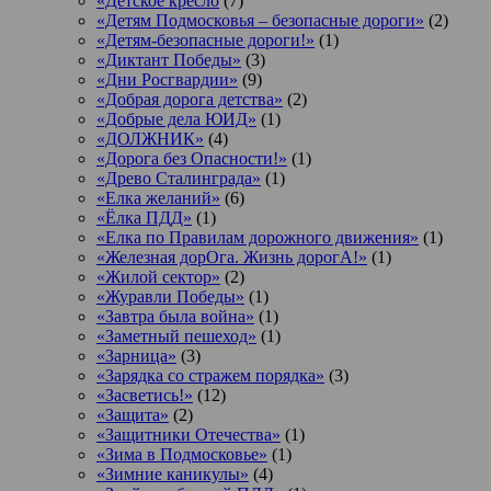
«Детское кресло
(7)
«Детям Подмосковья – безопасные дороги»
(2)
«Детям-безопасные дороги!»
(1)
«Диктант Победы»
(3)
«Дни Росгвардии»
(9)
«Добрая дорога детства»
(2)
«Добрые дела ЮИД»
(1)
«ДОЛЖНИК»
(4)
«Дорога без Опасности!»
(1)
«Древо Сталинграда»
(1)
«Елка желаний»
(6)
«Ёлка ПДД»
(1)
«Елка по Правилам дорожного движения»
(1)
«Железная дорОга. Жизнь дорогА!»
(1)
«Жилой сектор»
(2)
«Журавли Победы»
(1)
«Завтра была война»
(1)
«Заметный пешеход»
(1)
«Зарница»
(3)
«Зарядка со стражем порядка»
(3)
«Засветись!»
(12)
«Защита»
(2)
«Защитники Отечества»
(1)
«Зима в Подмосковье»
(1)
«Зимние каникулы»
(4)