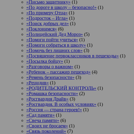
«Письмо защитнику»
(1)
«По дороге в школу – безопасно!»
(1)
«По примеру Отца»
(1)
«Подросток ‒ Игла»
(1)
«Поиск добрых дел»
(1)
«Поклонимся»
(6)
«Полицейский Дед Мороз»
(5)
«Помоги пойти учиться»
(1)
«Помоги собраться в школу»
(1)
«Помочь без лишних слов»
(3)
«Посвящение первоклассников в пешеходы»
(1)
«Посылка бойцу»
(1)
«Разговоры о важном»
(1)
«Ребенок – пассажир пешеход»
(4)
«Ремень безопасности»
(3)
«Рецидив»
(1)
«РОДИТЕЛЬСКИЙ КОНТРОЛЬ»
(1)
«Ромашка безопасности»
(2)
«Росгвардия Драйв»
(3)
«Росгвардия. В особых условиях»
(1)
«Россия — страна героев!»
(1)
«Сад памяти»
(1)
«Свеча памяти»
(6)
«Своих не бросаем»
(1)
«Связь поколений»
(7)