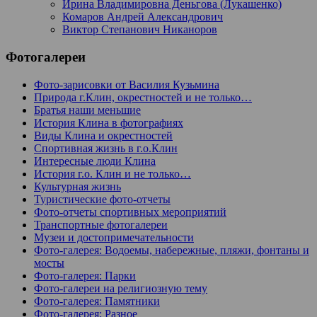
Ирина Владимировна Деньгова (Лукашенко)
Комаров Андрей Александрович
Виктор Степанович Никаноров
Фотогалереи
Фото-зарисовки от Василия Кузьмина
Природа г.Клин, окрестностей и не только…
Братья наши меньшие
История Клина в фотографиях
Виды Клина и окрестностей
Спортивная жизнь в г.о.Клин
Интересные люди Клина
История г.о. Клин и не только…
Культурная жизнь
Туристические фото-отчеты
Фото-отчеты спортивных мероприятий
Транспортные фотогалереи
Музеи и достопримечательности
Фото-галерея: Водоемы, набережные, пляжи, фонтаны и
мосты
Фото-галерея: Парки
Фото-галереи на религиозную тему
Фото-галерея: Памятники
Фото-галерея: Разное