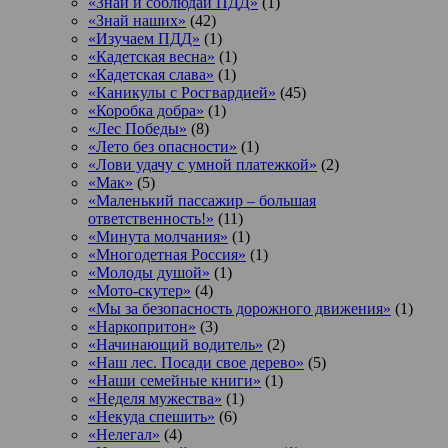
«Знай и соблюдай ПДД»
(1)
«Знай наших»
(42)
«Изучаем ПДД»
(1)
«Кадетская весна»
(1)
«Кадетская слава»
(1)
«Каникулы с Росгвардией»
(45)
«Коробка добра»
(1)
«Лес Победы»
(8)
«Лето без опасности»
(1)
«Лови удачу с умной платежкой»
(2)
«Мак»
(5)
«Маленький пассажир – большая
ответственность!»
(11)
«Минута молчания»
(1)
«Многодетная Россия»
(1)
«Молоды душой»
(1)
«Мото-скутер»
(4)
«Мы за безопасность дорожного движения»
(1)
«Наркопритон»
(3)
«Начинающий водитель»
(2)
«Наш лес. Посади свое дерево»
(5)
«Наши семейные книги»
(1)
«Неделя мужества»
(1)
«Некуда спешить»
(6)
«Нелегал»
(4)