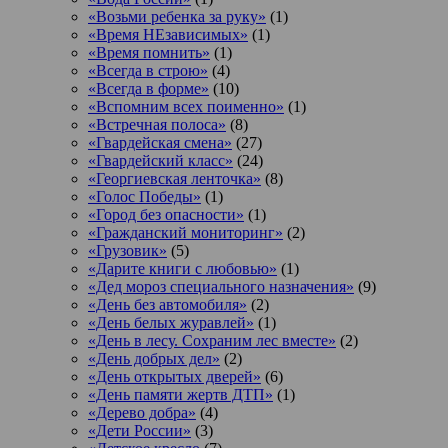
«Возьми ребенка за руку»
(1)
«Время НЕзависимых»
(1)
«Время помнить»
(1)
«Всегда в строю»
(4)
«Всегда в форме»
(10)
«Вспомним всех поименно»
(1)
«Встречная полоса»
(8)
«Гвардейская смена»
(27)
«Гвардейский класс»
(24)
«Георгиевская ленточка»
(8)
«Голос Победы»
(1)
«Город без опасности»
(1)
«Гражданский мониторинг»
(2)
«Грузовик»
(5)
«Дарите книги с любовью»
(1)
«Дед мороз специального назначения»
(9)
«День без автомобиля»
(2)
«День белых журавлей»
(1)
«День в лесу. Сохраним лес вместе»
(2)
«День добрых дел»
(2)
«День открытых дверей»
(6)
«День памяти жертв ДТП»
(1)
«Дерево добра»
(4)
«Дети России»
(3)