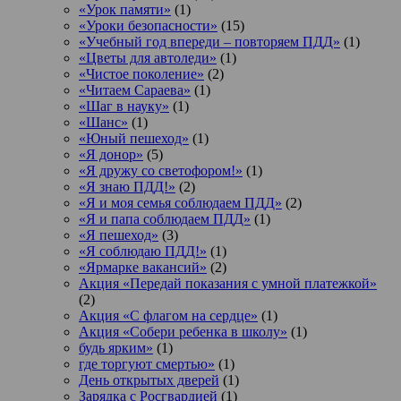
«Урок памяти»
(1)
«Уроки безопасности»
(15)
«Учебный год впереди – повторяем ПДД»
(1)
«Цветы для автоледи»
(1)
«Чистое поколение»
(2)
«Читаем Сараева»
(1)
«Шаг в науку»
(1)
«Шанс»
(1)
«Юный пешеход»
(1)
«Я донор»
(5)
«Я дружу со светофором!»
(1)
«Я знаю ПДД!»
(2)
«Я и моя семья соблюдаем ПДД»
(2)
«Я и папа соблюдаем ПДД»
(1)
«Я пешеход»
(3)
«Я соблюдаю ПДД!»
(1)
«Ярмарке вакансий»
(2)
Акция «Передай показания с умной платежкой»
(2)
Акция «С флагом на сердце»
(1)
Акция «Собери ребенка в школу»
(1)
будь ярким»
(1)
где торгуют смертью»
(1)
День открытых дверей
(1)
Зарядка с Росгвардией
(1)