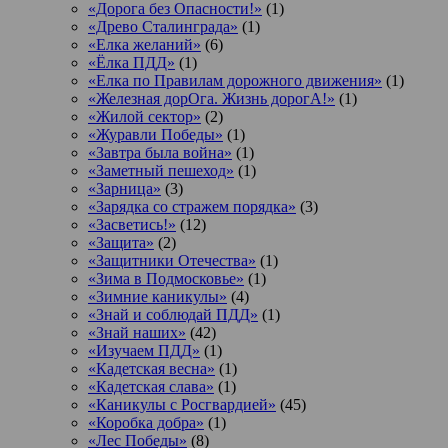
«Дорога без Опасности!»
(1)
«Древо Сталинграда»
(1)
«Елка желаний»
(6)
«Ёлка ПДД»
(1)
«Елка по Правилам дорожного движения»
(1)
«Железная дорОга. Жизнь дорогА!»
(1)
«Жилой сектор»
(2)
«Журавли Победы»
(1)
«Завтра была война»
(1)
«Заметный пешеход»
(1)
«Зарница»
(3)
«Зарядка со стражем порядка»
(3)
«Засветись!»
(12)
«Защита»
(2)
«Защитники Отечества»
(1)
«Зима в Подмосковье»
(1)
«Зимние каникулы»
(4)
«Знай и соблюдай ПДД»
(1)
«Знай наших»
(42)
«Изучаем ПДД»
(1)
«Кадетская весна»
(1)
«Кадетская слава»
(1)
«Каникулы с Росгвардией»
(45)
«Коробка добра»
(1)
«Лес Победы»
(8)