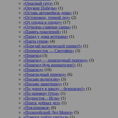
«Опасный груз»
(3)
«Оружие Победы»
(1)
«Оставь автомобиль дома»
(1)
«Осторожно, тонкий лед»
(2)
«От сердца к сердцу»
(17)
«Отчизны славные сыны»
(1)
«Память поколений»
(1)
«Парад у дома ветерана»
(1)
«Парта героя»
(4)
«Передай космический привет!»
(1)
«Перекресток — Светофор»
(3)
«Пешеход
(3)
«Пешеход — пешеходный переход»
(3)
«Пешеход будь внимателен!»
(1)
«Пешеход»
(10)
«Пешеходный переход»
(6)
«Письмо водителю»
(3)
«Письмо защитнику»
(1)
«По дороге в школу – безопасно!»
(1)
«По примеру Отца»
(1)
«Подросток ‒ Игла»
(1)
«Поиск добрых дел»
(1)
«Поклонимся»
(6)
«Полицейский Дед Мороз»
(5)
«Помоги пойти учиться»
(1)