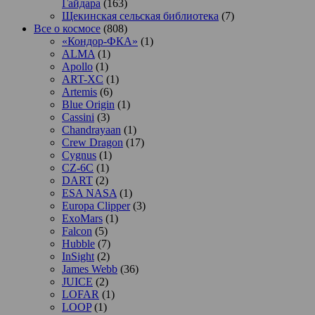
Гайдара
(163)
Щекинская сельская библиотека
(7)
Все о космосе
(808)
«Кондор-ФКА»
(1)
ALMA
(1)
Apollo
(1)
ART-XC
(1)
Artemis
(6)
Blue Origin
(1)
Cassini
(3)
Chandrayaan
(1)
Crew Dragon
(17)
Cygnus
(1)
CZ-6C
(1)
DART
(2)
ESA NASA
(1)
Europa Clipper
(3)
ExoMars
(1)
Falcon
(5)
Hubble
(7)
InSight
(2)
James Webb
(36)
JUICE
(2)
LOFAR
(1)
LOOP
(1)