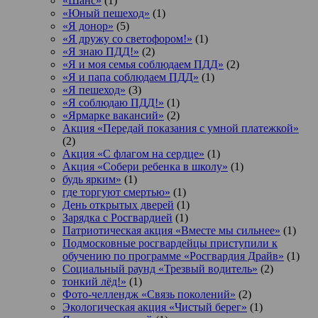
«Шанс»
(1)
«Юный пешеход»
(1)
«Я донор»
(5)
«Я дружу со светофором!»
(1)
«Я знаю ПДД!»
(2)
«Я и моя семья соблюдаем ПДД»
(2)
«Я и папа соблюдаем ПДД»
(1)
«Я пешеход»
(3)
«Я соблюдаю ПДД!»
(1)
«Ярмарке вакансий»
(2)
Акция «Передай показания с умной платежкой»
(2)
Акция «С флагом на сердце»
(1)
Акция «Собери ребенка в школу»
(1)
будь ярким»
(1)
где торгуют смертью»
(1)
День открытых дверей
(1)
Зарядка с Росгвардией
(1)
Патриотическая акция «Вместе мы сильнее»
(1)
Подмосковные росгвардейцы приступили к
обучению по программе «Росгвардия Драйв»
(1)
Социальный раунд «Трезвый водитель»
(2)
тонкий лёд!»
(1)
Фото-челлендж «Связь поколений»
(2)
Экологическая акция «Чистый берег»
(1)