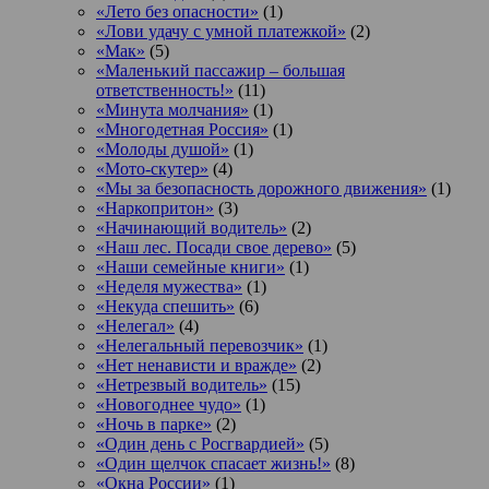
«Лето без опасности»
(1)
«Лови удачу с умной платежкой»
(2)
«Мак»
(5)
«Маленький пассажир – большая
ответственность!»
(11)
«Минута молчания»
(1)
«Многодетная Россия»
(1)
«Молоды душой»
(1)
«Мото-скутер»
(4)
«Мы за безопасность дорожного движения»
(1)
«Наркопритон»
(3)
«Начинающий водитель»
(2)
«Наш лес. Посади свое дерево»
(5)
«Наши семейные книги»
(1)
«Неделя мужества»
(1)
«Некуда спешить»
(6)
«Нелегал»
(4)
«Нелегальный перевозчик»
(1)
«Нет ненависти и вражде»
(2)
«Нетрезвый водитель»
(15)
«Новогоднее чудо»
(1)
«Ночь в парке»
(2)
«Один день с Росгвардией»
(5)
«Один щелчок спасает жизнь!»
(8)
«Окна России»
(1)