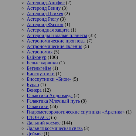
Астероид Апофис
(2)
Астероид Бенну
(3)
Астероид Психея
(2)
Астероид Рюгу
(3)
Астероид Фаэтон
(1)
Астероидная защита
(1)
Астероиды и малые планеты
(35)
Астрономические прогнозы
(7)
Астрономические явления
(5)
Астрономия
(5)
Байконур
(106)
Белые карлики
(1)
Бетельгейзе
(1)
Биоспутники
(1)
Биоспутники «Бион»
(5)
Буран
(1)
Венера
(12)
Галактика Андромеда
(2)
Галактика Млечный путь
(8)
Галактики
(24)
Гидрометеорологические спутники «Арктика»
(1)
ГЛОНАСС
(5)
Дальний космос
(144)
Дальняя космическая связь
(3)
Деймос
(1)