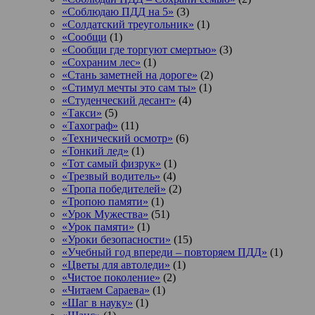
«Соблюдаю ПДД на 5»
(3)
«Солдатский треугольник»
(1)
«Сообщи
(1)
«Сообщи где торгуют смертью»
(3)
«Сохраним лес»
(1)
«Стань заметней на дороге»
(2)
«Стимул мечты это сам ты»
(1)
«Студенческий десант»
(4)
«Такси»
(5)
«Тахограф»
(11)
«Технический осмотр»
(6)
«Тонкий лед»
(1)
«Тот самый физрук»
(1)
«Трезвый водитель»
(4)
«Тропа победителей»
(2)
«Тропою памяти»
(1)
«Урок Мужества»
(51)
«Урок памяти»
(1)
«Уроки безопасности»
(15)
«Учебный год впереди – повторяем ПДД»
(1)
«Цветы для автоледи»
(1)
«Чистое поколение»
(2)
«Читаем Сараева»
(1)
«Шаг в науку»
(1)