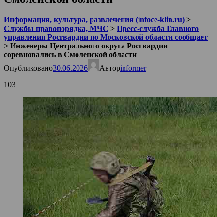
Информация, культура, развлечения (infoce-klin.ru)
>
Службы правопорядка, МЧС
>
Пресс-служба Главного
управления Росгвардии по Московской области сообщает
>
Инженеры Центрального округа Росгвардии
соревновались в Смоленской области
Опубликовано
30.06.2026
Автор
informer
103