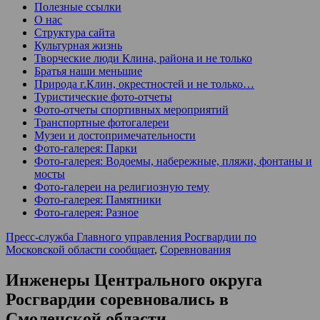
Полезные ссылки
О нас
Структура сайта
Культурная жизнь
Творческие люди Клина, района и не только
Братья наши меньшие
Природа г.Клин, окрестностей и не только…
Туристические фото-отчеты
Фото-отчеты спортивных мероприятий
Транспортные фотогалереи
Музеи и достопримечательности
Фото-галерея: Парки
Фото-галерея: Водоемы, набережные, пляжи, фонтаны и
мосты
Фото-галереи на религиозную тему
Фото-галерея: Памятники
Фото-галерея: Разное
Пресс-служба Главного управления Росгвардии по
Московской области сообщает
,
Соревнования
Инженеры Центрального округа
Росгвардии соревновались в
Смоленской области