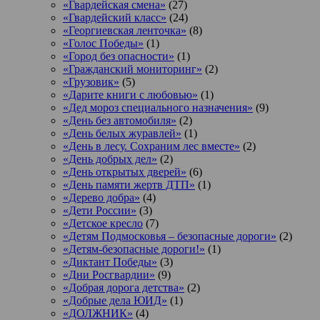
«Гвардейская смена»
(27)
«Гвардейский класс»
(24)
«Георгиевская ленточка»
(8)
«Голос Победы»
(1)
«Город без опасности»
(1)
«Гражданский мониторинг»
(2)
«Грузовик»
(5)
«Дарите книги с любовью»
(1)
«Дед мороз специального назначения»
(9)
«День без автомобиля»
(2)
«День белых журавлей»
(1)
«День в лесу. Сохраним лес вместе»
(2)
«День добрых дел»
(2)
«День открытых дверей»
(6)
«День памяти жертв ДТП»
(1)
«Дерево добра»
(4)
«Дети России»
(3)
«Детское кресло
(7)
«Детям Подмосковья – безопасные дороги»
(2)
«Детям-безопасные дороги!»
(1)
«Диктант Победы»
(3)
«Дни Росгвардии»
(9)
«Добрая дорога детства»
(2)
«Добрые дела ЮИД»
(1)
«ДОЛЖНИК»
(4)