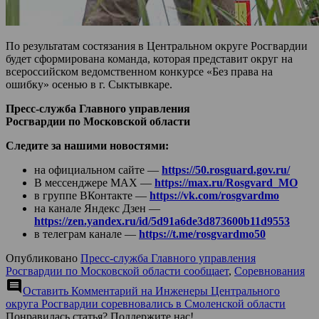
По результатам состязания в Центральном округе Росгвардии
будет сформирована команда, которая представит округ на
всероссийском ведомственном конкурсе «Без права на
ошибку» осенью в г. Сыктывкаре.
Пресс-служба Главного управления
Росгвардии по Московской области
Следите за нашими новостями:
на официальном сайте —
https://50.rosguard.gov.ru/
В мессенджере МАХ —
https://max.ru/Rosgvard_MO
в группе ВКонтакте —
https://vk.com/rosgvardmo
на канале Яндекс Дзен —
https://zen.yandex.ru/id/5d91a6de3d873600b11d9553
в телеграм канале —
https://t.me/rosgvardmo50
Опубликовано
Пресс-служба Главного управления
Росгвардии по Московской области сообщает
,
Соревнования
comment
Оставить Комментарий
на Инженеры Центрального
округа Росгвардии соревновались в Смоленской области
Понравилась статья? Поддержите нас!