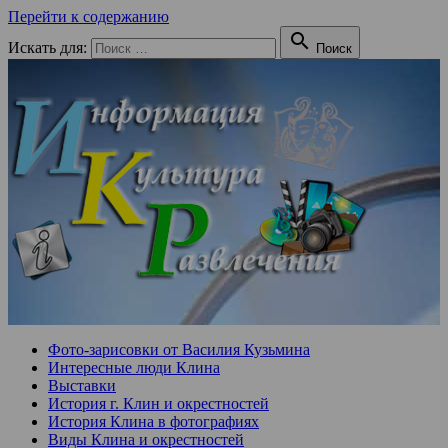
Перейти к содержанию

Искать для:
Поиск
Фото-зарисовки от Василия Кузьмина
Интересные люди Клина
Выставки
История г. Клин и окрестностей
История Клина в фотографиях
Виды Клина и окрестностей