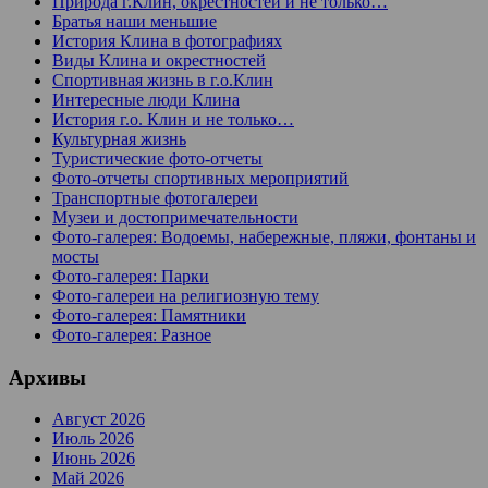
Природа г.Клин, окрестностей и не только…
Братья наши меньшие
История Клина в фотографиях
Виды Клина и окрестностей
Спортивная жизнь в г.о.Клин
Интересные люди Клина
История г.о. Клин и не только…
Культурная жизнь
Туристические фото-отчеты
Фото-отчеты спортивных мероприятий
Транспортные фотогалереи
Музеи и достопримечательности
Фото-галерея: Водоемы, набережные, пляжи, фонтаны и
мосты
Фото-галерея: Парки
Фото-галереи на религиозную тему
Фото-галерея: Памятники
Фото-галерея: Разное
Архивы
Август 2026
Июль 2026
Июнь 2026
Май 2026