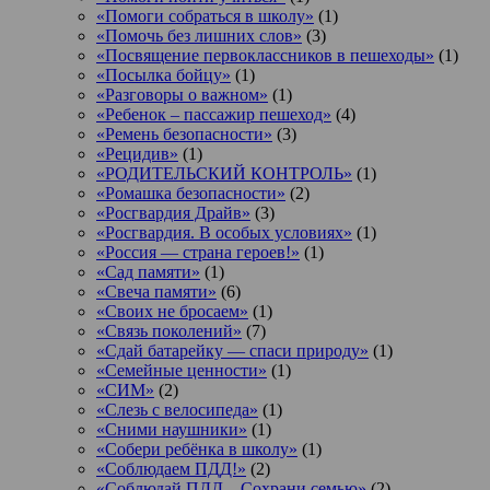
«Помоги собраться в школу»
(1)
«Помочь без лишних слов»
(3)
«Посвящение первоклассников в пешеходы»
(1)
«Посылка бойцу»
(1)
«Разговоры о важном»
(1)
«Ребенок – пассажир пешеход»
(4)
«Ремень безопасности»
(3)
«Рецидив»
(1)
«РОДИТЕЛЬСКИЙ КОНТРОЛЬ»
(1)
«Ромашка безопасности»
(2)
«Росгвардия Драйв»
(3)
«Росгвардия. В особых условиях»
(1)
«Россия — страна героев!»
(1)
«Сад памяти»
(1)
«Свеча памяти»
(6)
«Своих не бросаем»
(1)
«Связь поколений»
(7)
«Сдай батарейку — спаси природу»
(1)
«Семейные ценности»
(1)
«СИМ»
(2)
«Слезь с велосипеда»
(1)
«Сними наушники»
(1)
«Собери ребёнка в школу»
(1)
«Соблюдаем ПДД!»
(2)
«Соблюдай ПДД – Сохрани семью»
(2)