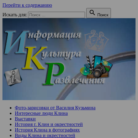
Перейти к содержанию

Искать для:
Поиск
Фото-зарисовки от Василия Кузьмина
Интересные люди Клина
Выставки
История г. Клин и окрестностей
История Клина в фотографиях
Виды Клина и окрестностей