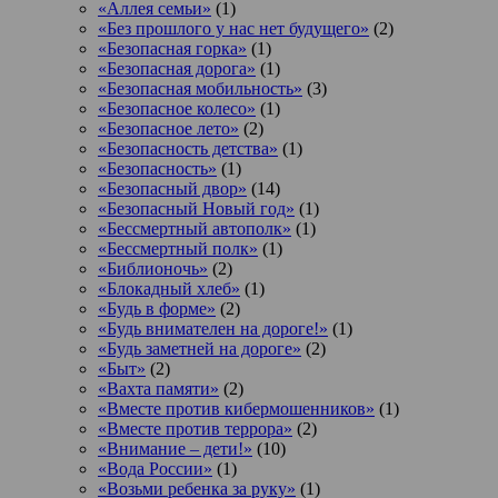
«Аллея семьи»
(1)
«Без прошлого у нас нет будущего»
(2)
«Безопасная горка»
(1)
«Безопасная дорога»
(1)
«Безопасная мобильность»
(3)
«Безопасное колесо»
(1)
«Безопасное лето»
(2)
«Безопасность детства»
(1)
«Безопасность»
(1)
«Безопасный двор»
(14)
«Безопасный Новый год»
(1)
«Бессмертный автополк»
(1)
«Бессмертный полк»
(1)
«Библионочь»
(2)
«Блокадный хлеб»
(1)
«Будь в форме»
(2)
«Будь внимателен на дороге!»
(1)
«Будь заметней на дороге»
(2)
«Быт»
(2)
«Вахта памяти»
(2)
«Вместе против кибермошенников»
(1)
«Вместе против террора»
(2)
«Внимание – дети!»
(10)
«Вода России»
(1)
«Возьми ребенка за руку»
(1)