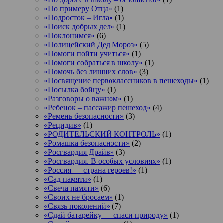
«По примеру Отца»
(1)
«Подросток ‒ Игла»
(1)
«Поиск добрых дел»
(1)
«Поклонимся»
(6)
«Полицейский Дед Мороз»
(5)
«Помоги пойти учиться»
(1)
«Помоги собраться в школу»
(1)
«Помочь без лишних слов»
(3)
«Посвящение первоклассников в пешеходы»
(1)
«Посылка бойцу»
(1)
«Разговоры о важном»
(1)
«Ребенок – пассажир пешеход»
(4)
«Ремень безопасности»
(3)
«Рецидив»
(1)
«РОДИТЕЛЬСКИЙ КОНТРОЛЬ»
(1)
«Ромашка безопасности»
(2)
«Росгвардия Драйв»
(3)
«Росгвардия. В особых условиях»
(1)
«Россия — страна героев!»
(1)
«Сад памяти»
(1)
«Свеча памяти»
(6)
«Своих не бросаем»
(1)
«Связь поколений»
(7)
«Сдай батарейку — спаси природу»
(1)