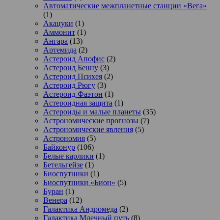
Автоматические межпланетные станции «Вега»
(1)
Акацуки
(1)
Аммонит
(1)
Ангара
(13)
Артемида
(2)
Астероид Апофис
(2)
Астероид Бенну
(3)
Астероид Психея
(2)
Астероид Рюгу
(3)
Астероид Фаэтон
(1)
Астероидная защита
(1)
Астероиды и малые планеты
(35)
Астрономические прогнозы
(7)
Астрономические явления
(5)
Астрономия
(5)
Байконур
(106)
Белые карлики
(1)
Бетельгейзе
(1)
Биоспутники
(1)
Биоспутники «Бион»
(5)
Буран
(1)
Венера
(12)
Галактика Андромеда
(2)
Галактика Млечный путь
(8)