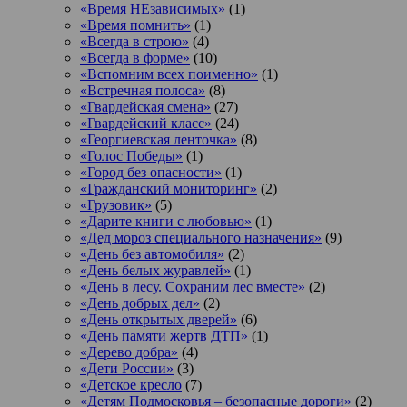
«Время НЕзависимых»
(1)
«Время помнить»
(1)
«Всегда в строю»
(4)
«Всегда в форме»
(10)
«Вспомним всех поименно»
(1)
«Встречная полоса»
(8)
«Гвардейская смена»
(27)
«Гвардейский класс»
(24)
«Георгиевская ленточка»
(8)
«Голос Победы»
(1)
«Город без опасности»
(1)
«Гражданский мониторинг»
(2)
«Грузовик»
(5)
«Дарите книги с любовью»
(1)
«Дед мороз специального назначения»
(9)
«День без автомобиля»
(2)
«День белых журавлей»
(1)
«День в лесу. Сохраним лес вместе»
(2)
«День добрых дел»
(2)
«День открытых дверей»
(6)
«День памяти жертв ДТП»
(1)
«Дерево добра»
(4)
«Дети России»
(3)
«Детское кресло
(7)
«Детям Подмосковья – безопасные дороги»
(2)