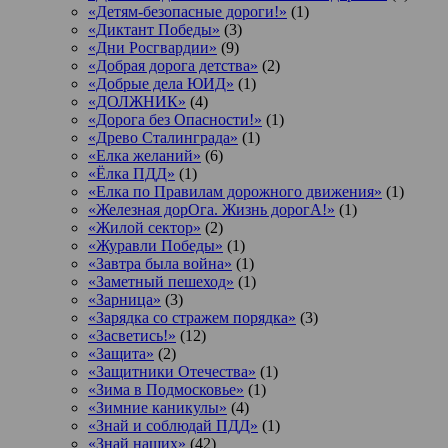
«Детям-безопасные дороги!»
(1)
«Диктант Победы»
(3)
«Дни Росгвардии»
(9)
«Добрая дорога детства»
(2)
«Добрые дела ЮИД»
(1)
«ДОЛЖНИК»
(4)
«Дорога без Опасности!»
(1)
«Древо Сталинграда»
(1)
«Елка желаний»
(6)
«Ёлка ПДД»
(1)
«Елка по Правилам дорожного движения»
(1)
«Железная дорОга. Жизнь дорогА!»
(1)
«Жилой сектор»
(2)
«Журавли Победы»
(1)
«Завтра была война»
(1)
«Заметный пешеход»
(1)
«Зарница»
(3)
«Зарядка со стражем порядка»
(3)
«Засветись!»
(12)
«Защита»
(2)
«Защитники Отечества»
(1)
«Зима в Подмосковье»
(1)
«Зимние каникулы»
(4)
«Знай и соблюдай ПДД»
(1)
«Знай наших»
(42)