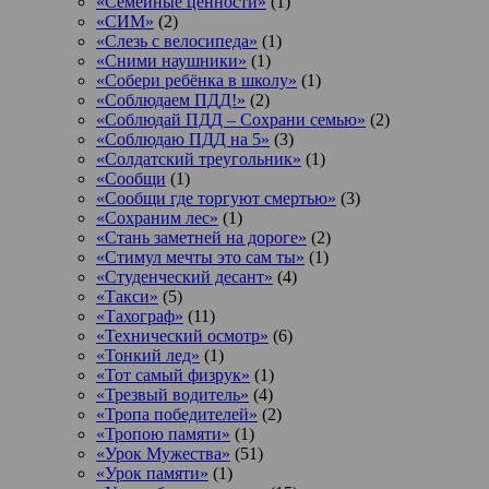
«Семейные ценности»
(1)
«СИМ»
(2)
«Слезь с велосипеда»
(1)
«Сними наушники»
(1)
«Собери ребёнка в школу»
(1)
«Соблюдаем ПДД!»
(2)
«Соблюдай ПДД – Сохрани семью»
(2)
«Соблюдаю ПДД на 5»
(3)
«Солдатский треугольник»
(1)
«Сообщи
(1)
«Сообщи где торгуют смертью»
(3)
«Сохраним лес»
(1)
«Стань заметней на дороге»
(2)
«Стимул мечты это сам ты»
(1)
«Студенческий десант»
(4)
«Такси»
(5)
«Тахограф»
(11)
«Технический осмотр»
(6)
«Тонкий лед»
(1)
«Тот самый физрук»
(1)
«Трезвый водитель»
(4)
«Тропа победителей»
(2)
«Тропою памяти»
(1)
«Урок Мужества»
(51)
«Урок памяти»
(1)