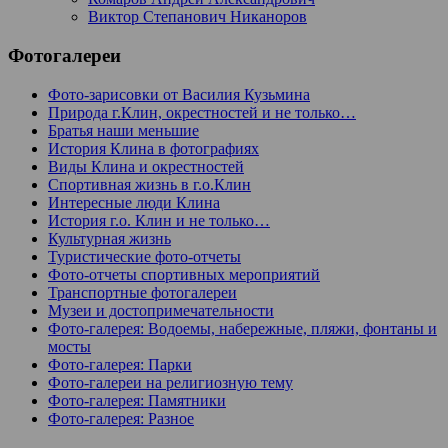
Виктор Степанович Никаноров
Фотогалереи
Фото-зарисовки от Василия Кузьмина
Природа г.Клин, окрестностей и не только…
Братья наши меньшие
История Клина в фотографиях
Виды Клина и окрестностей
Спортивная жизнь в г.о.Клин
Интересные люди Клина
История г.о. Клин и не только…
Культурная жизнь
Туристические фото-отчеты
Фото-отчеты спортивных мероприятий
Транспортные фотогалереи
Музеи и достопримечательности
Фото-галерея: Водоемы, набережные, пляжи, фонтаны и
мосты
Фото-галерея: Парки
Фото-галереи на религиозную тему
Фото-галерея: Памятники
Фото-галерея: Разное