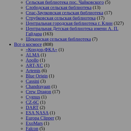
Сельская библиотека пос. Чайковского
(5)
Слободская сельская библиотека
(13)
Спас-Заулковская сельская библиотека
(17)
Струбковская сельская библиотека
(17)
Центральная городская библиотека г. Клин
(327)
Центральная Детская библиотека имени А. П.
Гайдара
(163)
Щекинская сельская библиотека
(7)
Все о космосе
(808)
«Кондор-ФКА»
(1)
ALMA
(1)
Apollo
(1)
ART-XC
(1)
Artemis
(6)
Blue Origin
(1)
Cassini
(3)
Chandrayaan
(1)
Crew Dragon
(17)
Cygnus
(1)
CZ-6C
(1)
DART
(2)
ESA NASA
(1)
Europa Clipper
(3)
ExoMars
(1)
Falcon
(5)