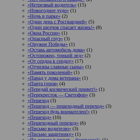
«Нетрезвый водитель»
(15)
«Новогоднее чудо»
(1)
«Ночь в парке»
(2)
«Один день с Росгвардией»
(5)
«Один щелчок спасает жизнь!»
(8)
«Окна России»
(1)
«Опасный груз»
(3)
«Оружие Победы»
(1)
«Оставь автомобиль дома»
(1)
«Осторожно, тонкий лед»
(2)
«От сердца к сердцу»
(17)
«Отчизны славные сыны»
(1)
«Память поколений»
(1)
«Парад у дома ветерана»
(1)
«Парта героя»
(4)
«Передай космический привет!»
(1)
«Перекресток — Светофор»
(3)
«Пешеход
(3)
«Пешеход — пешеходный переход»
(3)
«Пешеход будь внимателен!»
(1)
«Пешеход»
(10)
«Пешеходный переход»
(6)
«Письмо водителю»
(3)
«Письмо защитнику»
(1)
«По дороге в школу – безопасно!»
(1)