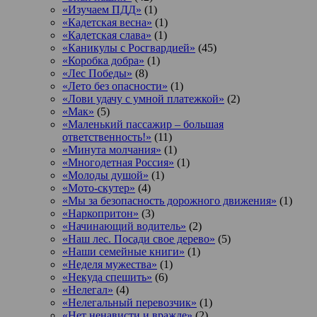
«Изучаем ПДД»
(1)
«Кадетская весна»
(1)
«Кадетская слава»
(1)
«Каникулы с Росгвардией»
(45)
«Коробка добра»
(1)
«Лес Победы»
(8)
«Лето без опасности»
(1)
«Лови удачу с умной платежкой»
(2)
«Мак»
(5)
«Маленький пассажир – большая
ответственность!»
(11)
«Минута молчания»
(1)
«Многодетная Россия»
(1)
«Молоды душой»
(1)
«Мото-скутер»
(4)
«Мы за безопасность дорожного движения»
(1)
«Наркопритон»
(3)
«Начинающий водитель»
(2)
«Наш лес. Посади свое дерево»
(5)
«Наши семейные книги»
(1)
«Неделя мужества»
(1)
«Некуда спешить»
(6)
«Нелегал»
(4)
«Нелегальный перевозчик»
(1)
«Нет ненависти и вражде»
(2)