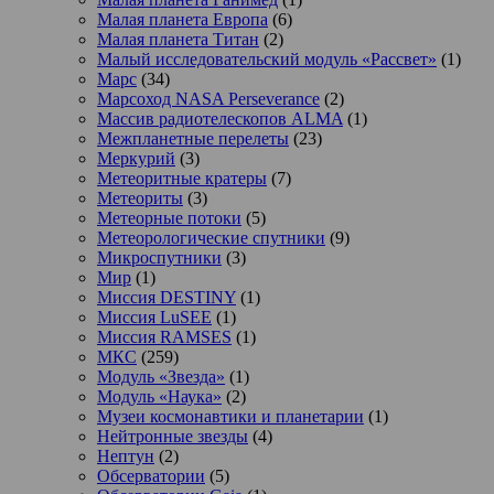
Малая планета Европа
(6)
Малая планета Титан
(2)
Малый исследовательский модуль «Рассвет»
(1)
Марс
(34)
Марсоход NASA Perseverance
(2)
Массив радиотелескопов ALMA
(1)
Межпланетные перелеты
(23)
Меркурий
(3)
Метеоритные кратеры
(7)
Метеориты
(3)
Метеорные потоки
(5)
Метеорологические спутники
(9)
Микроспутники
(3)
Мир
(1)
Миссия DESTINY
(1)
Миссия LuSEE
(1)
Миссия RAMSES
(1)
МКС
(259)
Модуль «Звезда»
(1)
Модуль «Наука»
(2)
Музеи космонавтики и планетарии
(1)
Нейтронные звезды
(4)
Нептун
(2)
Обсерватории
(5)