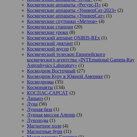
Космические аппараты «Ресурс-П»
(4)
Космические аппараты «УниверСат-2023»
(2)
Космические аппараты «УниверСат»
(1)
Космические спутники «Метеор»
(4)
Космические станции
(20)
Космические уроки
(8)
Космический аппарат OSIRIS-REx
(1)
Космический диктант
(1)
Космический мусор
(3)
Космический телескоп Европейского
космического агентства «INTErnational Gamma-Ray
Astrophysics Laboratory»
(1)
Космодром Восточный
(27)
Космодром Куру в Южной Америке
(1)
Космодромы
(35)
Космонавты
(134)
КОСПАС-САРСАТ
(2)
Ланьюэ
(1)
Луна
(56)
Лунная база
(1)
Лунная миссия Artemis
(3)
Луноходы
(1)
Магнитное поле
(4)
Магнитные бури
(11)
Малая планета Ганимед
(1)