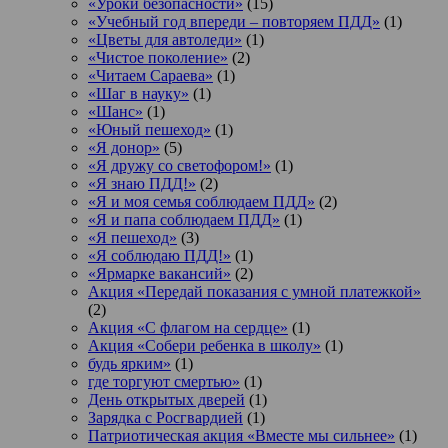
«Уроки безопасности»
(15)
«Учебный год впереди – повторяем ПДД»
(1)
«Цветы для автоледи»
(1)
«Чистое поколение»
(2)
«Читаем Сараева»
(1)
«Шаг в науку»
(1)
«Шанс»
(1)
«Юный пешеход»
(1)
«Я донор»
(5)
«Я дружу со светофором!»
(1)
«Я знаю ПДД!»
(2)
«Я и моя семья соблюдаем ПДД»
(2)
«Я и папа соблюдаем ПДД»
(1)
«Я пешеход»
(3)
«Я соблюдаю ПДД!»
(1)
«Ярмарке вакансий»
(2)
Акция «Передай показания с умной платежкой»
(2)
Акция «С флагом на сердце»
(1)
Акция «Собери ребенка в школу»
(1)
будь ярким»
(1)
где торгуют смертью»
(1)
День открытых дверей
(1)
Зарядка с Росгвардией
(1)
Патриотическая акция «Вместе мы сильнее»
(1)