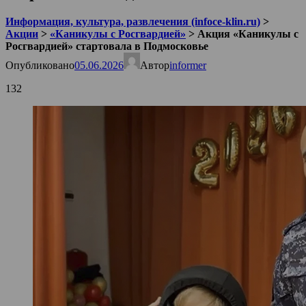
Информация, культура, развлечения (infoce-klin.ru)
>
Акции
>
«Каникулы с Росгвардией»
>
Акция «Каникулы с
Росгвардией» стартовала в Подмосковье
Опубликовано
05.06.2026
Автор
informer
132