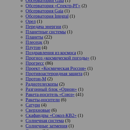
Обсерватории Gaia
(1)
Обсерватория «Спектр-РГ»
(2)
Обсерватория Gaia
(1)
Обсерватория Integral
(1)
Орел
(1)
Передача энергии
(1)
Планетные системы
(1)
Планеты
(22)
Плесецк
(3)
Плутон
(4)
Поздравления из космоса
(1)
Прогноз «космической погоды»
(1)
Прогресс
(86)
Проект «Космическая Россия»
(1)
Противоастероидная защита
(1)
Протон-М
(2)
Радиотелескопы
(2)
Разгонный блок «Орион»
(1)
Ракета-носитель «Союз»
(41)
Ракеты-носители
(6)
Сатурн
(4)
Сверхновые
(6)
Скафандры «Сокол-КВ2»
(1)
Солнечная система
(3)
Солнечные затмения
(1)