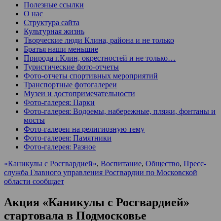
Полезные ссылки
О нас
Структура сайта
Культурная жизнь
Творческие люди Клина, района и не только
Братья наши меньшие
Природа г.Клин, окрестностей и не только…
Туристические фото-отчеты
Фото-отчеты спортивных мероприятий
Транспортные фотогалереи
Музеи и достопримечательности
Фото-галерея: Парки
Фото-галерея: Водоемы, набережные, пляжи, фонтаны и
мосты
Фото-галереи на религиозную тему
Фото-галерея: Памятники
Фото-галерея: Разное
«Каникулы с Росгвардией»
,
Воспитание
,
Общество
,
Пресс-
служба Главного управления Росгвардии по Московской
области сообщает
Акция «Каникулы с Росгвардией»
стартовала в Подмосковье