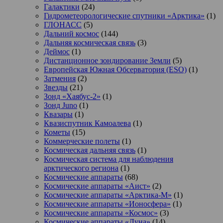
Галактики
(24)
Гидрометеорологические спутники «Арктика»
(1)
ГЛОНАСС
(5)
Дальний космос
(144)
Дальняя космическая связь
(3)
Деймос
(1)
Дистанционное зондирование Земли
(5)
Европейская Южная Обсерватория (ESO)
(1)
Затмения
(2)
Звезды
(21)
Зонд «Хаябус-2»
(1)
Зонд Juno
(1)
Квазары
(1)
Квазиспутник Камоалева
(1)
Кометы
(15)
Коммерческие полеты
(1)
Космическая дальняя связь
(1)
Космическая система для наблюдения
арктического региона
(1)
Космические аппараты
(68)
Космические аппараты «Аист»
(2)
Космические аппараты «Арктика-М»
(1)
Космические аппараты «Ионосфера»
(1)
Космические аппараты «Космос»
(3)
Космические аппараты «Луна»
(14)