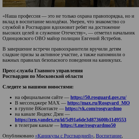
«Наша профессия — это не только охрана правопорядка, но и
вклад в воспитание молодёжи. Уверен, что знакомство со
службой в Росгвардии вдохновит ребят на достижение
высоких целей и служение Отечеству», — отметил начальник
Одинцовского ОВО майор полиции Евгений Ястребов.
В завершение встречи правоохранители вручили детям
сладкие призы за активное участие, а также напомнили о
важных правилах безопасного поведения на каникулах.
Пресс-служба Главного управления
Росгвардии по Московской области
Следите за нашими новостями:
на официальном сайте —
https://50.rosguard.gov.ru/
В мессенджере МАХ —
https://max.ru/Rosgvard_MO
в группе ВКонтакте —
https://vk.com/rosgvardmo
на канале Яндекс Дзен —
https://zen.yandex.ru/id/5d91a6de3d873600b11d9553
в телеграм канале —
https://t.me/rosgvardmo50
Опубликовано
«Каникулы с Росгвардией»
,
Воспитание
,