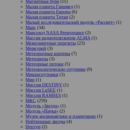
Магнитные бури
(11)
Малая планета Ганимед
(1)
Малая планета Европа
(6)
Малая планета Титан
(2)
Малый исследовательский модуль «Рассвет»
(1)
Марс
(34)
Марсоход NASA Perseverance
(2)
Массив радиотелескопов ALMA
(1)
Межпланетные перелеты
(23)
Меркурий
(3)
Метеоритные кратеры
(7)
Метеориты
(3)
Метеорные потоки
(5)
Метеорологические спутники
(9)
Микроспутники
(3)
Мир
(1)
Миссия DESTINY
(1)
Миссия LuSEE
(1)
Миссия RAMSES
(1)
МКС
(259)
Модуль «Звезда»
(1)
Модуль «Наука»
(2)
Музеи космонавтики и планетарии
(1)
Нейтронные звезды
(4)
Нептун
(2)