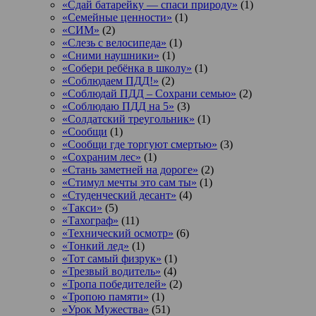
«Сдай батарейку — спаси природу»
(1)
«Семейные ценности»
(1)
«СИМ»
(2)
«Слезь с велосипеда»
(1)
«Сними наушники»
(1)
«Собери ребёнка в школу»
(1)
«Соблюдаем ПДД!»
(2)
«Соблюдай ПДД – Сохрани семью»
(2)
«Соблюдаю ПДД на 5»
(3)
«Солдатский треугольник»
(1)
«Сообщи
(1)
«Сообщи где торгуют смертью»
(3)
«Сохраним лес»
(1)
«Стань заметней на дороге»
(2)
«Стимул мечты это сам ты»
(1)
«Студенческий десант»
(4)
«Такси»
(5)
«Тахограф»
(11)
«Технический осмотр»
(6)
«Тонкий лед»
(1)
«Тот самый физрук»
(1)
«Трезвый водитель»
(4)
«Тропа победителей»
(2)
«Тропою памяти»
(1)
«Урок Мужества»
(51)