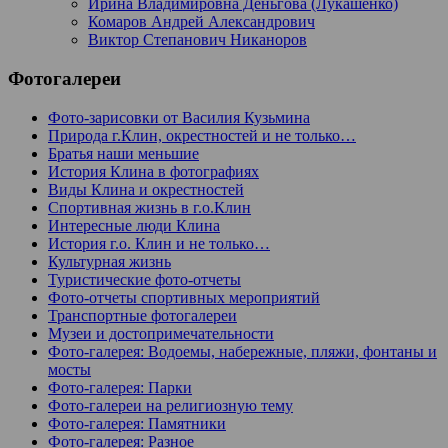
Ирина Владимировна Деньгова (Лукашенко)
Комаров Андрей Александрович
Виктор Степанович Никаноров
Фотогалереи
Фото-зарисовки от Василия Кузьмина
Природа г.Клин, окрестностей и не только…
Братья наши меньшие
История Клина в фотографиях
Виды Клина и окрестностей
Спортивная жизнь в г.о.Клин
Интересные люди Клина
История г.о. Клин и не только…
Культурная жизнь
Туристические фото-отчеты
Фото-отчеты спортивных мероприятий
Транспортные фотогалереи
Музеи и достопримечательности
Фото-галерея: Водоемы, набережные, пляжи, фонтаны и
мосты
Фото-галерея: Парки
Фото-галереи на религиозную тему
Фото-галерея: Памятники
Фото-галерея: Разное