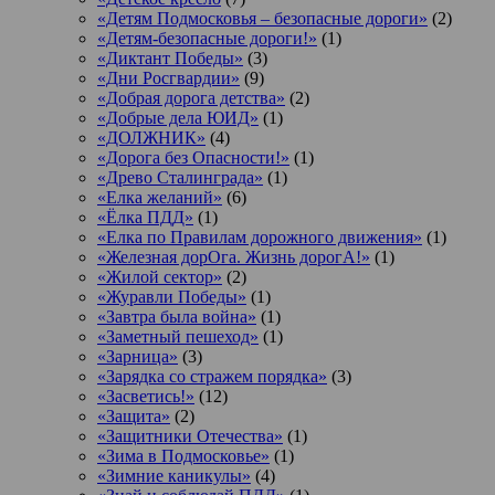
«Детям Подмосковья – безопасные дороги»
(2)
«Детям-безопасные дороги!»
(1)
«Диктант Победы»
(3)
«Дни Росгвардии»
(9)
«Добрая дорога детства»
(2)
«Добрые дела ЮИД»
(1)
«ДОЛЖНИК»
(4)
«Дорога без Опасности!»
(1)
«Древо Сталинграда»
(1)
«Елка желаний»
(6)
«Ёлка ПДД»
(1)
«Елка по Правилам дорожного движения»
(1)
«Железная дорОга. Жизнь дорогА!»
(1)
«Жилой сектор»
(2)
«Журавли Победы»
(1)
«Завтра была война»
(1)
«Заметный пешеход»
(1)
«Зарница»
(3)
«Зарядка со стражем порядка»
(3)
«Засветись!»
(12)
«Защита»
(2)
«Защитники Отечества»
(1)
«Зима в Подмосковье»
(1)
«Зимние каникулы»
(4)