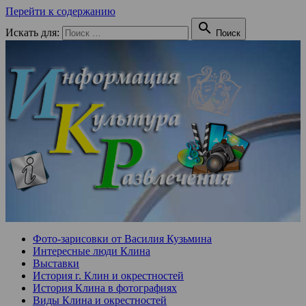
Перейти к содержанию

Искать для:
Поиск
Фото-зарисовки от Василия Кузьмина
Интересные люди Клина
Выставки
История г. Клин и окрестностей
История Клина в фотографиях
Виды Клина и окрестностей