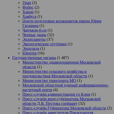
Уран
(3)
Фобос
(2)
Харон
(1)
Хаябуса
(1)
Центр подготовки космонавтов имени Юрия
Гагарина
(1)
Чанчжэн-6-си
(1)
Черные дыры
(32)
Экзопланеты
(37)
Экологические спутники
(1)
Энцелада
(1)
Юпитер
(16)
Государственные органы
(1 487)
Министерство здравоохранения Московской
области
(1)
Министерство сельского хозяйства и
продовольствия Московской области
(1)
Министерство транспорта МО
(1)
Московский областной единый информационно-
расчетный центр
(4)
Пресс-служба администрации го Клин
(1)
Пресс-служба вице-губернатора Московской
области Д.В. Пестова сообщает
(32)
Пресс-служба Губернатора Московской области
(2)
Пресс-служба заместителя Председателя