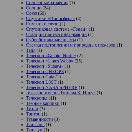
Солнечные затмения
(1)
Солнце
(24)
Союз
(60)
Спутники «Ионосфера»
(4)
Спутники связи
(2)
Спутниковая система «Гонец»
(1)
Станции приема информации
(1)
Суборбитальные полеты
(1)
Съемка подтоплений и природных пожаров
(1)
Тейя
(1)
Телескоп «Gemini North»
(2)
Телескоп «James Webb»
(25)
Телескоп «Subaru»
(1)
Телескоп CHEOPS
(1)
Телескоп Gaia
(1)
Телескоп LSST
(1)
Телескоп NASA SPHERE
(1)
телескоп имени Дэниела К. Иноуэ
(1)
Телескопы
(11)
Темные карлики
(1)
Титан
(3)
Тритон
(1)
Туманнности
(3)
Тяньвэнь
(1)
Тяньгун
(1)