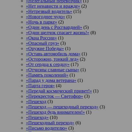
«Нелегальный перевозчик»
(1)
«Нет ненависти и вражде»
(2)
«Нетрезвый водитель»
(15)
«Новогоднее чудо»
(1)
«Ночь в парке»
(2)
«Один день с Росгвардией»
(5)
«Один щелчок спасает жизнь!»
(8)
«Окна России»
(1)
«Опасный груз»
(3)
«Оружие Победы»
(1)
«Оставь автомобиль дома»
(1)
«Осторожно, тонкий лед»
(2)
«От сердца к сердцу»
(17)
«Отчизны славные сыны»
(1)
«Память поколений»
(1)
«Парад у дома ветерана»
(1)
«Парта героя»
(4)
«Передай космический привет!»
(1)
«Перекресток — Светофор»
(3)
«Пешеход
(3)
«Пешеход — пешеходный переход»
(3)
«Пешеход будь внимателен!»
(1)
«Пешеход»
(10)
«Пешеходный переход»
(6)
«Письмо водителю»
(3)