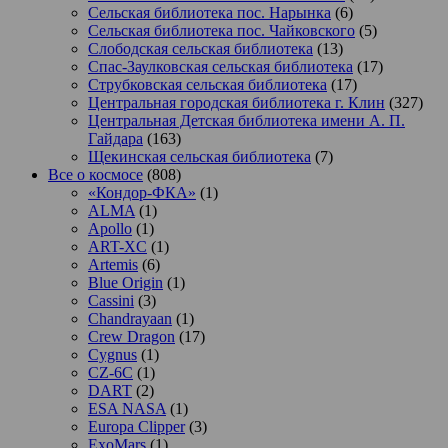
Сельская библиотека пос. Нарынка
(6)
Сельская библиотека пос. Чайковского
(5)
Слободская сельская библиотека
(13)
Спас-Заулковская сельская библиотека
(17)
Струбковская сельская библиотека
(17)
Центральная городская библиотека г. Клин
(327)
Центральная Детская библиотека имени А. П.
Гайдара
(163)
Щекинская сельская библиотека
(7)
Все о космосе
(808)
«Кондор-ФКА»
(1)
ALMA
(1)
Apollo
(1)
ART-XC
(1)
Artemis
(6)
Blue Origin
(1)
Cassini
(3)
Chandrayaan
(1)
Crew Dragon
(17)
Cygnus
(1)
CZ-6C
(1)
DART
(2)
ESA NASA
(1)
Europa Clipper
(3)
ExoMars
(1)