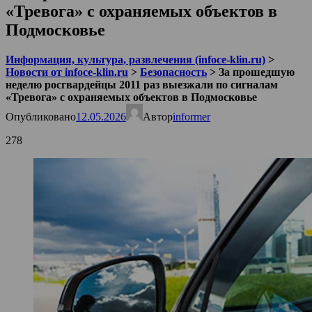
«Тревога» с охраняемых объектов в
Подмосковье
Информация, культура, развлечения (infoce-klin.ru)
>
Новости от infoce-klin.ru
>
Безопасность
>
За прошедшую
неделю росгвардейцы 2011 раз выезжали по сигналам
«Тревога» с охраняемых объектов в Подмосковье
Опубликовано
12.05.2026
Автор
informer
278