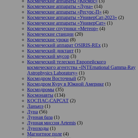
Космические аппараты «Космос»
(3)
Космические аппараты «Луна»
(14)
Космические аппараты «Ресурс-П»
(4)
Космические аппараты «УниверСат-2023»
(2)
Космические аппараты «УниверСат»
(1)
Космические спутники «Метеор»
(4)
Космические станции
(20)
Космические уроки
(8)
Космический аппарат OSIRIS-REx
(1)
Космический диктант
(1)
Космический мусор
(3)
Космический телескоп Европейского
космического агентства «INTErnational Gamma-Ray
Astrophysics Laboratory»
(1)
Космодром Восточный
(27)
Космодром Куру в Южной Америке
(1)
Космодромы
(35)
Космонавты
(134)
КОСПАС-САРСАТ
(2)
Ланьюэ
(1)
Луна
(56)
Лунная база
(1)
Лунная миссия Artemis
(3)
Луноходы
(1)
Магнитное поле
(4)