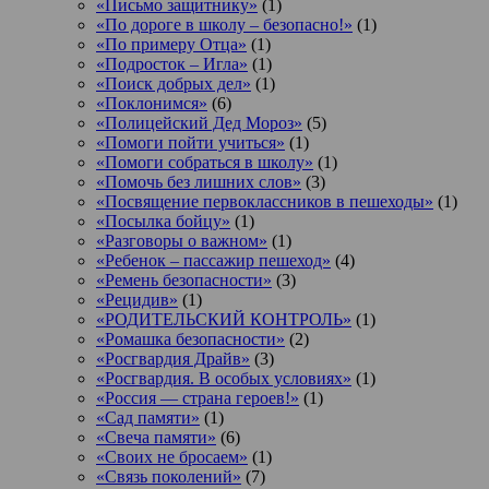
«Письмо защитнику»
(1)
«По дороге в школу – безопасно!»
(1)
«По примеру Отца»
(1)
«Подросток ‒ Игла»
(1)
«Поиск добрых дел»
(1)
«Поклонимся»
(6)
«Полицейский Дед Мороз»
(5)
«Помоги пойти учиться»
(1)
«Помоги собраться в школу»
(1)
«Помочь без лишних слов»
(3)
«Посвящение первоклассников в пешеходы»
(1)
«Посылка бойцу»
(1)
«Разговоры о важном»
(1)
«Ребенок – пассажир пешеход»
(4)
«Ремень безопасности»
(3)
«Рецидив»
(1)
«РОДИТЕЛЬСКИЙ КОНТРОЛЬ»
(1)
«Ромашка безопасности»
(2)
«Росгвардия Драйв»
(3)
«Росгвардия. В особых условиях»
(1)
«Россия — страна героев!»
(1)
«Сад памяти»
(1)
«Свеча памяти»
(6)
«Своих не бросаем»
(1)
«Связь поколений»
(7)