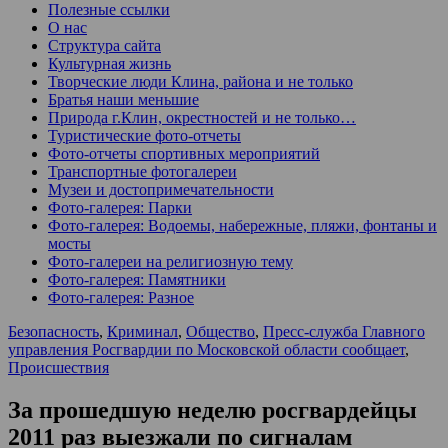
Полезные ссылки
О нас
Структура сайта
Культурная жизнь
Творческие люди Клина, района и не только
Братья наши меньшие
Природа г.Клин, окрестностей и не только…
Туристические фото-отчеты
Фото-отчеты спортивных мероприятий
Транспортные фотогалереи
Музеи и достопримечательности
Фото-галерея: Парки
Фото-галерея: Водоемы, набережные, пляжи, фонтаны и
мосты
Фото-галереи на религиозную тему
Фото-галерея: Памятники
Фото-галерея: Разное
Безопасность
,
Криминал
,
Общество
,
Пресс-служба Главного
управления Росгвардии по Московской области сообщает
,
Происшествия
За прошедшую неделю росгвардейцы
2011 раз выезжали по сигналам