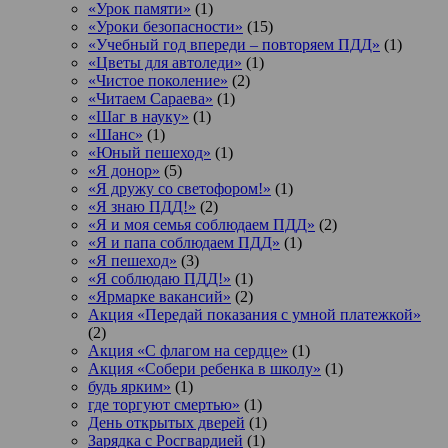
«Урок памяти»
(1)
«Уроки безопасности»
(15)
«Учебный год впереди – повторяем ПДД»
(1)
«Цветы для автоледи»
(1)
«Чистое поколение»
(2)
«Читаем Сараева»
(1)
«Шаг в науку»
(1)
«Шанс»
(1)
«Юный пешеход»
(1)
«Я донор»
(5)
«Я дружу со светофором!»
(1)
«Я знаю ПДД!»
(2)
«Я и моя семья соблюдаем ПДД»
(2)
«Я и папа соблюдаем ПДД»
(1)
«Я пешеход»
(3)
«Я соблюдаю ПДД!»
(1)
«Ярмарке вакансий»
(2)
Акция «Передай показания с умной платежкой»
(2)
Акция «С флагом на сердце»
(1)
Акция «Собери ребенка в школу»
(1)
будь ярким»
(1)
где торгуют смертью»
(1)
День открытых дверей
(1)
Зарядка с Росгвардией
(1)