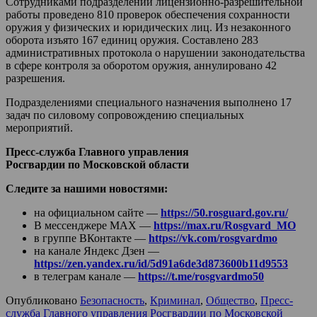
Сотрудниками подразделений лицензионно-разрешительной
работы проведено 810 проверок обеспечения сохранности
оружия у физических и юридических лиц. Из незаконного
оборота изъято 167 единиц оружия. Составлено 283
административных протокола о нарушении законодательства
в сфере контроля за оборотом оружия, аннулировано 42
разрешения.
Подразделениями специального назначения выполнено 17
задач по силовому сопровождению специальных
мероприятий.
Пресс-служба Главного управления
Росгвардии по Московской области
Следите за нашими новостями:
на официальном сайте —
https://50.rosguard.gov.ru/
В мессенджере МАХ —
https://max.ru/Rosgvard_MO
в группе ВКонтакте —
https://vk.com/rosgvardmo
на канале Яндекс Дзен —
https://zen.yandex.ru/id/5d91a6de3d873600b11d9553
в телеграм канале —
https://t.me/rosgvardmo50
Опубликовано
Безопасность
,
Криминал
,
Общество
,
Пресс-
служба Главного управления Росгвардии по Московской