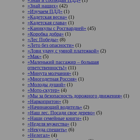
«Знай и соблюдай ПДД»
(1)
«Знай наших»
(42)
«Изучаем ПДД»
(1)
«Кадетская весна»
(1)
«Кадетская слава»
(1)
«Каникулы с Росгвардией»
(45)
«Коробка добра»
(1)
«Лес Победы»
(8)
«Лето без опасности»
(1)
«Лови удачу с умной платежкой»
(2)
«Мак»
(5)
«Маленький пассажир – большая
ответственность!»
(11)
«Минута молчания»
(1)
«Многодетная Россия»
(1)
«Молоды душой»
(1)
«Мото-скутер»
(4)
«Мы за безопасность дорожного движения»
(1)
«Наркопритон»
(3)
«Начинающий водитель»
(2)
«Наш лес. Посади свое дерево»
(5)
«Наши семейные книги»
(1)
«Неделя мужества»
(1)
«Некуда спешить»
(6)
«Нелегал»
(4)