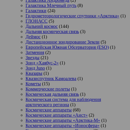
Галактика Андромеда
(2)
Галактика Млечный путь
(8)
Галактики
(24)
Гидрометеорологические спутники «Арктика»
(1)
ГЛОНАСС
(5)
Дальний космос
(144)
Дальняя космическая связь
(3)
Деймос
(1)
Дистанционное зондирование Земли
(5)
Европейская Южная Обсерватория (ESO)
(1)
Затмения
(2)
Звезды
(21)
Зонд «Хаябус-2»
(1)
Зонд Juno
(1)
Квазары
(1)
Квазиспутник Камоалева
(1)
Кометы
(15)
Коммерческие полеты
(1)
Космическая дальняя связь
(1)
Космическая система для наблюдения
арктического региона
(1)
Космические аппараты
(68)
Космические аппараты «Аист»
(2)
Космические аппараты «Арктика-М»
(1)
Космические аппараты «Ионосфера»
(1)