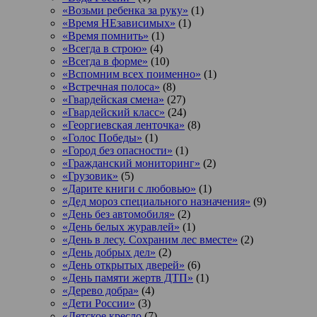
«Возьми ребенка за руку»
(1)
«Время НЕзависимых»
(1)
«Время помнить»
(1)
«Всегда в строю»
(4)
«Всегда в форме»
(10)
«Вспомним всех поименно»
(1)
«Встречная полоса»
(8)
«Гвардейская смена»
(27)
«Гвардейский класс»
(24)
«Георгиевская ленточка»
(8)
«Голос Победы»
(1)
«Город без опасности»
(1)
«Гражданский мониторинг»
(2)
«Грузовик»
(5)
«Дарите книги с любовью»
(1)
«Дед мороз специального назначения»
(9)
«День без автомобиля»
(2)
«День белых журавлей»
(1)
«День в лесу. Сохраним лес вместе»
(2)
«День добрых дел»
(2)
«День открытых дверей»
(6)
«День памяти жертв ДТП»
(1)
«Дерево добра»
(4)
«Дети России»
(3)
«Детское кресло
(7)