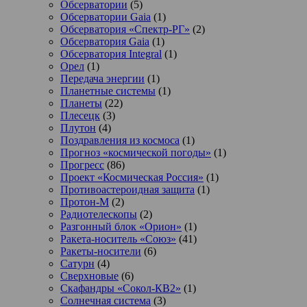
Обсерватории
(5)
Обсерватории Gaia
(1)
Обсерватория «Спектр-РГ»
(2)
Обсерватория Gaia
(1)
Обсерватория Integral
(1)
Орел
(1)
Передача энергии
(1)
Планетные системы
(1)
Планеты
(22)
Плесецк
(3)
Плутон
(4)
Поздравления из космоса
(1)
Прогноз «космической погоды»
(1)
Прогресс
(86)
Проект «Космическая Россия»
(1)
Противоастероидная защита
(1)
Протон-М
(2)
Радиотелескопы
(2)
Разгонный блок «Орион»
(1)
Ракета-носитель «Союз»
(41)
Ракеты-носители
(6)
Сатурн
(4)
Сверхновые
(6)
Скафандры «Сокол-КВ2»
(1)
Солнечная система
(3)