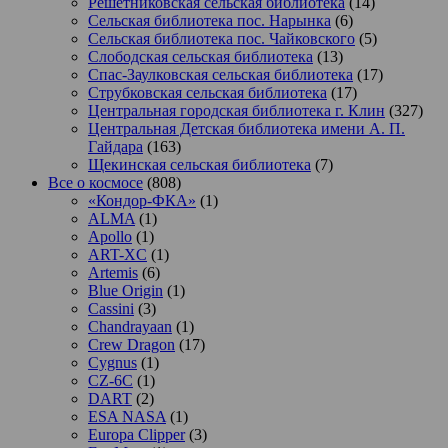
Решетниковская сельская библиотека
(14)
Сельская библиотека пос. Нарынка
(6)
Сельская библиотека пос. Чайковского
(5)
Слободская сельская библиотека
(13)
Спас-Заулковская сельская библиотека
(17)
Струбковская сельская библиотека
(17)
Центральная городская библиотека г. Клин
(327)
Центральная Детская библиотека имени А. П.
Гайдара
(163)
Щекинская сельская библиотека
(7)
Все о космосе
(808)
«Кондор-ФКА»
(1)
ALMA
(1)
Apollo
(1)
ART-XC
(1)
Artemis
(6)
Blue Origin
(1)
Cassini
(3)
Chandrayaan
(1)
Crew Dragon
(17)
Cygnus
(1)
CZ-6C
(1)
DART
(2)
ESA NASA
(1)
Europa Clipper
(3)