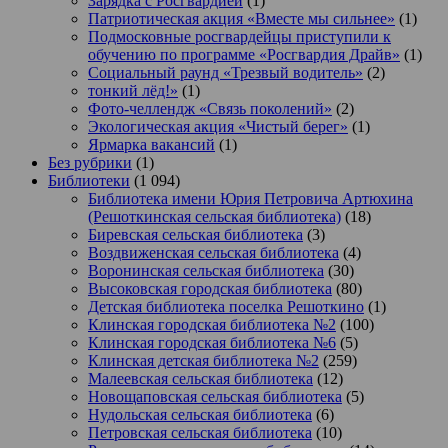
Зарядка с Росгвардией
(1)
Патриотическая акция «Вместе мы сильнее»
(1)
Подмосковные росгвардейцы приступили к
обучению по программе «Росгвардия Драйв»
(1)
Социальный раунд «Трезвый водитель»
(2)
тонкий лёд!»
(1)
Фото-челлендж «Связь поколений»
(2)
Экологическая акция «Чистый берег»
(1)
Ярмарка вакансий
(1)
Без рубрики
(1)
Библиотеки
(1 094)
Библиотека имени Юрия Петровича Артюхина
(Решоткинская сельская библиотека)
(18)
Биревская сельская библиотека
(3)
Воздвиженская сельская библиотека
(4)
Воронинская сельская библиотека
(30)
Высоковская городская библиотека
(80)
Детская библиотека поселка Решоткино
(1)
Клинская городская библиотека №2
(100)
Клинская городская библиотека №6
(5)
Клинская детская библиотека №2
(259)
Малеевская сельская библиотека
(12)
Новощаповская сельская библиотека
(5)
Нудольская сельская библиотека
(6)
Петровская сельская библиотека
(10)