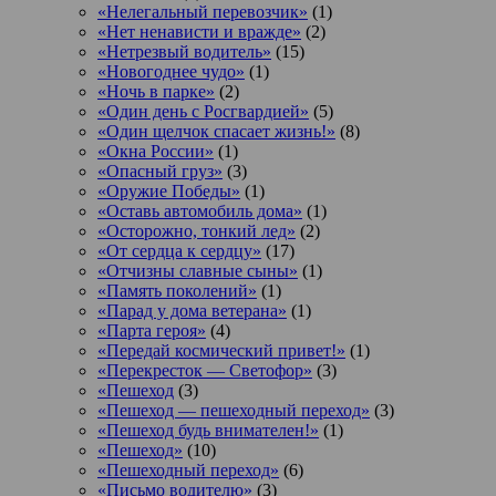
«Нелегальный перевозчик»
(1)
«Нет ненависти и вражде»
(2)
«Нетрезвый водитель»
(15)
«Новогоднее чудо»
(1)
«Ночь в парке»
(2)
«Один день с Росгвардией»
(5)
«Один щелчок спасает жизнь!»
(8)
«Окна России»
(1)
«Опасный груз»
(3)
«Оружие Победы»
(1)
«Оставь автомобиль дома»
(1)
«Осторожно, тонкий лед»
(2)
«От сердца к сердцу»
(17)
«Отчизны славные сыны»
(1)
«Память поколений»
(1)
«Парад у дома ветерана»
(1)
«Парта героя»
(4)
«Передай космический привет!»
(1)
«Перекресток — Светофор»
(3)
«Пешеход
(3)
«Пешеход — пешеходный переход»
(3)
«Пешеход будь внимателен!»
(1)
«Пешеход»
(10)
«Пешеходный переход»
(6)
«Письмо водителю»
(3)