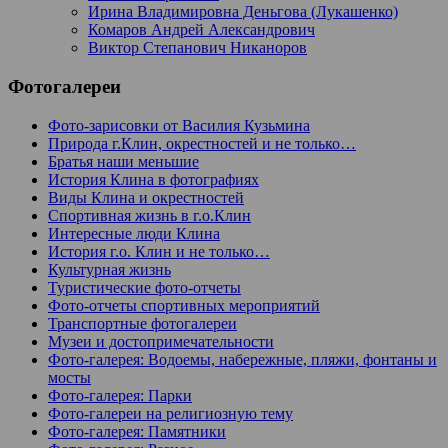
Ирина Владимировна Деньгова (Лукашенко)
Комаров Андрей Александрович
Виктор Степанович Никаноров
Фотогалереи
Фото-зарисовки от Василия Кузьмина
Природа г.Клин, окрестностей и не только…
Братья наши меньшие
История Клина в фотографиях
Виды Клина и окрестностей
Спортивная жизнь в г.о.Клин
Интересные люди Клина
История г.о. Клин и не только…
Культурная жизнь
Туристические фото-отчеты
Фото-отчеты спортивных мероприятий
Транспортные фотогалереи
Музеи и достопримечательности
Фото-галерея: Водоемы, набережные, пляжи, фонтаны и
мосты
Фото-галерея: Парки
Фото-галереи на религиозную тему
Фото-галерея: Памятники