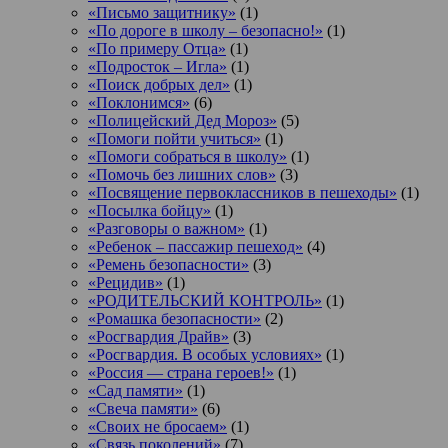
«Письмо защитнику»
(1)
«По дороге в школу – безопасно!»
(1)
«По примеру Отца»
(1)
«Подросток ‒ Игла»
(1)
«Поиск добрых дел»
(1)
«Поклонимся»
(6)
«Полицейский Дед Мороз»
(5)
«Помоги пойти учиться»
(1)
«Помоги собраться в школу»
(1)
«Помочь без лишних слов»
(3)
«Посвящение первоклассников в пешеходы»
(1)
«Посылка бойцу»
(1)
«Разговоры о важном»
(1)
«Ребенок – пассажир пешеход»
(4)
«Ремень безопасности»
(3)
«Рецидив»
(1)
«РОДИТЕЛЬСКИЙ КОНТРОЛЬ»
(1)
«Ромашка безопасности»
(2)
«Росгвардия Драйв»
(3)
«Росгвардия. В особых условиях»
(1)
«Россия — страна героев!»
(1)
«Сад памяти»
(1)
«Свеча памяти»
(6)
«Своих не бросаем»
(1)
«Связь поколений»
(7)