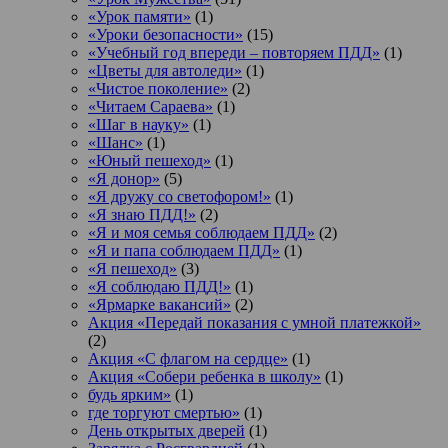
«Урок памяти»
(1)
«Уроки безопасности»
(15)
«Учебный год впереди – повторяем ПДД»
(1)
«Цветы для автоледи»
(1)
«Чистое поколение»
(2)
«Читаем Сараева»
(1)
«Шаг в науку»
(1)
«Шанс»
(1)
«Юный пешеход»
(1)
«Я донор»
(5)
«Я дружу со светофором!»
(1)
«Я знаю ПДД!»
(2)
«Я и моя семья соблюдаем ПДД»
(2)
«Я и папа соблюдаем ПДД»
(1)
«Я пешеход»
(3)
«Я соблюдаю ПДД!»
(1)
«Ярмарке вакансий»
(2)
Акция «Передай показания с умной платежкой»
(2)
Акция «С флагом на сердце»
(1)
Акция «Собери ребенка в школу»
(1)
будь ярким»
(1)
где торгуют смертью»
(1)
День открытых дверей
(1)