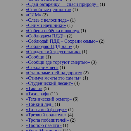
«Сдай батарейку — спаси природу»
(1)
«Семейные ценности»
(1)
«СИМ»
(2)
«Слезь с велосипеда»
(1)
«Сними наушники»
(1)
«Собери ребёнка в школу»
(1)
«Соблюдаем ПДД!»
(2)
«Соблюдай ПДД – Сохрани семью»
(2)
«Соблюдаю ПДД на 5»
(3)
«Солдатский треугольник»
(1)
«Сообщи
(1)
«Сообщи где торгуют смертью»
(3)
«Сохраним лес»
(1)
«Стань заметней на дороге»
(2)
«Стимул мечты это сам ты»
(1)
«Студенческий десант»
(4)
«Такси»
(5)
«Тахограф»
(11)
«Технический осмотр»
(6)
«Тонкий лед»
(1)
«Тот самый физрук»
(1)
«Трезвый водитель»
(4)
«Тропа победителей»
(2)
«Тропою памяти»
(1)
«Урок Мужества»
(51)