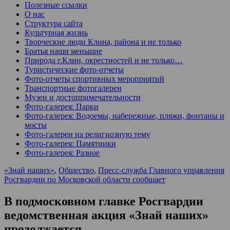
Полезные ссылки
О нас
Структура сайта
Культурная жизнь
Творческие люди Клина, района и не только
Братья наши меньшие
Природа г.Клин, окрестностей и не только…
Туристические фото-отчеты
Фото-отчеты спортивных мероприятий
Транспортные фотогалереи
Музеи и достопримечательности
Фото-галерея: Парки
Фото-галерея: Водоемы, набережные, пляжи, фонтаны и
мосты
Фото-галереи на религиозную тему
Фото-галерея: Памятники
Фото-галерея: Разное
«Знай наших»
,
Общество
,
Пресс-служба Главного управления
Росгвардии по Московской области сообщает
В подмосковном главке Росгвардии
ведомственная акция «Знай наших»
продолжается