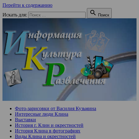
Перейти к содержанию

Искать для:
Поиск
Фото-зарисовки от Василия Кузьмина
Интересные люди Клина
Выставки
История г. Клин и окрестностей
История Клина в фотографиях
Виды Клина и окрестностей