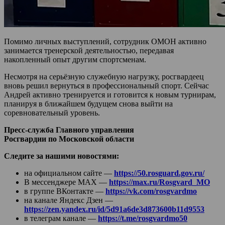
Помимо личных выступлений, сотрудник ОМОН активно
занимается тренерской деятельностью, передавая
накопленный опыт другим спортсменам.
Несмотря на серьёзную служебную нагрузку, росгвардеец
вновь решил вернуться в профессиональный спорт. Сейчас
Андрей активно тренируется и готовится к новым турнирам,
планируя в ближайшем будущем снова выйти на
соревновательный уровень.
Пресс-служба Главного управления
Росгвардии по Московской области
Следите за нашими новостями:
на официальном сайте —
https://50.rosguard.gov.ru/
В мессенджере МАХ —
https://max.ru/Rosgvard_MO
в группе ВКонтакте —
https://vk.com/rosgvardmo
на канале Яндекс Дзен —
https://zen.yandex.ru/id/5d91a6de3d873600b11d9553
в телеграм канале —
https://t.me/rosgvardmo50