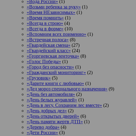
«Вода России»
(1)
«Возьми ребенка за руку»
(1)
«Время НЕзависимых»
(1)
«Время помнить»
(1)
«Всегда в строю»
(4)
«Всегда в форме»
(10)
«Вспомним всех поименно»
(1)
«Встречная полоса»
(8)
«Гвардейская смена»
(27)
«Гвардейский класс»
(24)
«Георгиевская ленточка»
(8)
«Голос Победы»
(1)
«Город без опасности»
(1)
«Гражданский мониторинг»
(2)
«Грузовик»
(5)
«Дарите книги с любовью»
(1)
«Дед мороз специального назначения»
(9)
«День без автомобиля»
(2)
«День белых журавлей»
(1)
«День в лесу. Сохраним лес вместе»
(2)
«День добрых дел»
(2)
«День открытых дверей»
(6)
«День памяти жертв ДТП»
(1)
«Дерево добра»
(4)
«Дети России»
(3)