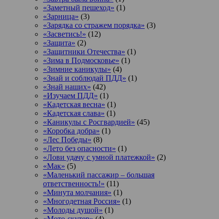
«Заметный пешеход»
(1)
«Зарница»
(3)
«Зарядка со стражем порядка»
(3)
«Засветись!»
(12)
«Защита»
(2)
«Защитники Отечества»
(1)
«Зима в Подмосковье»
(1)
«Зимние каникулы»
(4)
«Знай и соблюдай ПДД»
(1)
«Знай наших»
(42)
«Изучаем ПДД»
(1)
«Кадетская весна»
(1)
«Кадетская слава»
(1)
«Каникулы с Росгвардией»
(45)
«Коробка добра»
(1)
«Лес Победы»
(8)
«Лето без опасности»
(1)
«Лови удачу с умной платежкой»
(2)
«Мак»
(5)
«Маленький пассажир – большая
ответственность!»
(11)
«Минута молчания»
(1)
«Многодетная Россия»
(1)
«Молоды душой»
(1)
«Мото-скутер»
(4)