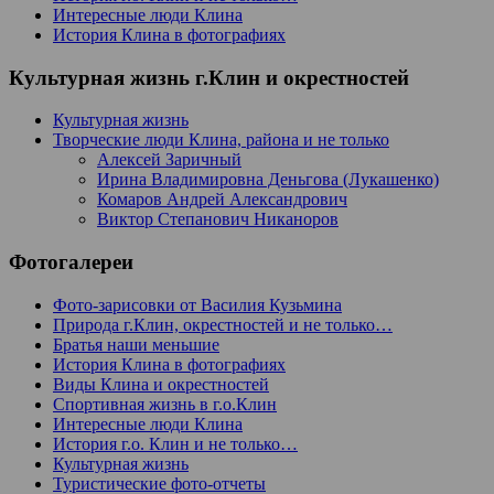
Интересные люди Клина
История Клина в фотографиях
Культурная жизнь г.Клин и окрестностей
Культурная жизнь
Творческие люди Клина, района и не только
Алексей Заричный
Ирина Владимировна Деньгова (Лукашенко)
Комаров Андрей Александрович
Виктор Степанович Никаноров
Фотогалереи
Фото-зарисовки от Василия Кузьмина
Природа г.Клин, окрестностей и не только…
Братья наши меньшие
История Клина в фотографиях
Виды Клина и окрестностей
Спортивная жизнь в г.о.Клин
Интересные люди Клина
История г.о. Клин и не только…
Культурная жизнь
Туристические фото-отчеты