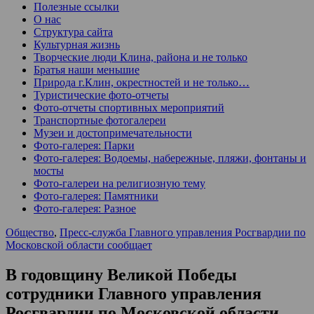
Полезные ссылки
О нас
Структура сайта
Культурная жизнь
Творческие люди Клина, района и не только
Братья наши меньшие
Природа г.Клин, окрестностей и не только…
Туристические фото-отчеты
Фото-отчеты спортивных мероприятий
Транспортные фотогалереи
Музеи и достопримечательности
Фото-галерея: Парки
Фото-галерея: Водоемы, набережные, пляжи, фонтаны и
мосты
Фото-галереи на религиозную тему
Фото-галерея: Памятники
Фото-галерея: Разное
Общество
,
Пресс-служба Главного управления Росгвардии по
Московской области сообщает
В годовщину Великой Победы
сотрудники Главного управления
Росгвардии по Московской области