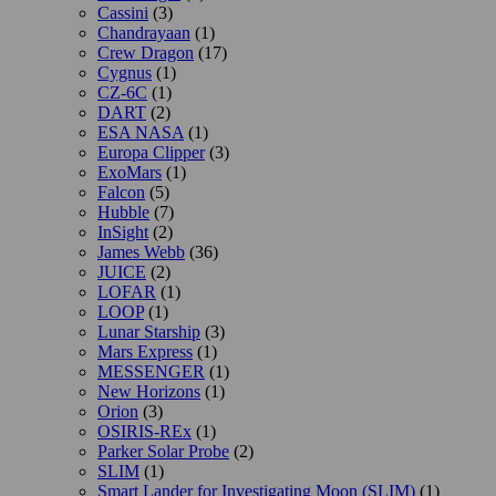
Cassini
(3)
Chandrayaan
(1)
Crew Dragon
(17)
Cygnus
(1)
CZ-6C
(1)
DART
(2)
ESA NASA
(1)
Europa Clipper
(3)
ExoMars
(1)
Falcon
(5)
Hubble
(7)
InSight
(2)
James Webb
(36)
JUICE
(2)
LOFAR
(1)
LOOP
(1)
Lunar Starship
(3)
Mars Express
(1)
MESSENGER
(1)
New Horizons
(1)
Orion
(3)
OSIRIS-REx
(1)
Parker Solar Probe
(2)
SLIM
(1)
Smart Lander for Investigating Moon (SLIM)
(1)