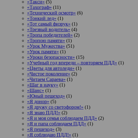
«Такси»
(5)
«Тахограф»
(11)
«Технический осмотр»
(6)
«Тонкий лед»
(1)
«Тот самый физрук»
(1)
«Трезвый водитель»
(4)
«Тропа победителей»
(2)
«Тропою памяти»
(1)
«Урок Мужества»
(51)
«Урок памяти»
(1)
«Уроки безопасности»
(15)
«Учебный год впереди – повторяем ПДД»
(1)
«Цветы для автоледи»
(1)
«Чистое поколение»
(2)
«Читаем Сараева»
(1)
«Шаг в науку»
(1)
«Шанс»
(1)
«Юный пешеход»
(1)
«Я донор»
(5)
«Я дружу со светофором!»
(1)
«Я знаю ПДД!»
(2)
«Я и моя семья соблюдаем ПДД»
(2)
«Я и папа соблюдаем ПДД»
(1)
«Я пешеход»
(3)
«Я соблюдаю ПДД!»
(1)