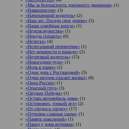
«Мы за безопасность дорожного движения»
(1)
«Наркопритон»
(3)
«Начинающий водитель»
(2)
«Наш лес. Посади свое дерево»
(5)
«Наши семейные книги»
(1)
«Неделя мужества»
(1)
«Некуда спешить»
(6)
«Нелегал»
(4)
«Нелегальный перевозчик»
(1)
«Нет ненависти и вражде»
(2)
«Нетрезвый водитель»
(15)
«Новогоднее чудо»
(1)
«Ночь в парке»
(2)
«Один день с Росгвардией»
(5)
«Один щелчок спасает жизнь!»
(8)
«Окна России»
(1)
«Опасный груз»
(3)
«Оружие Победы»
(1)
«Оставь автомобиль дома»
(1)
«Осторожно, тонкий лед»
(2)
«От сердца к сердцу»
(17)
«Отчизны славные сыны»
(1)
«Память поколений»
(1)
«Парад у дома ветерана»
(1)