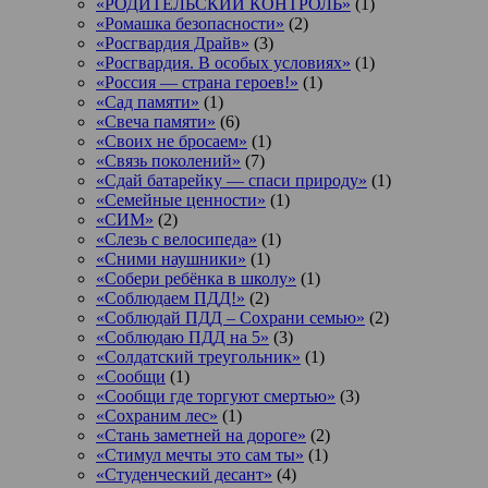
«РОДИТЕЛЬСКИЙ КОНТРОЛЬ»
(1)
«Ромашка безопасности»
(2)
«Росгвардия Драйв»
(3)
«Росгвардия. В особых условиях»
(1)
«Россия — страна героев!»
(1)
«Сад памяти»
(1)
«Свеча памяти»
(6)
«Своих не бросаем»
(1)
«Связь поколений»
(7)
«Сдай батарейку — спаси природу»
(1)
«Семейные ценности»
(1)
«СИМ»
(2)
«Слезь с велосипеда»
(1)
«Сними наушники»
(1)
«Собери ребёнка в школу»
(1)
«Соблюдаем ПДД!»
(2)
«Соблюдай ПДД – Сохрани семью»
(2)
«Соблюдаю ПДД на 5»
(3)
«Солдатский треугольник»
(1)
«Сообщи
(1)
«Сообщи где торгуют смертью»
(3)
«Сохраним лес»
(1)
«Стань заметней на дороге»
(2)
«Стимул мечты это сам ты»
(1)
«Студенческий десант»
(4)