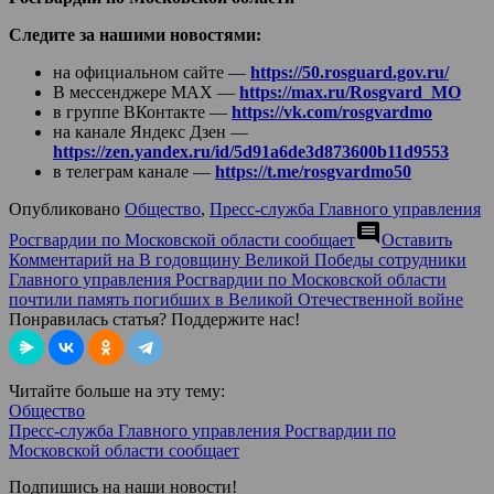
Следите за нашими новостями:
на официальном сайте —
https://50.rosguard.gov.ru/
В мессенджере МАХ —
https://max.ru/Rosgvard_MO
в группе ВКонтакте —
https://vk.com/rosgvardmo
на канале Яндекс Дзен —
https://zen.yandex.ru/id/5d91a6de3d873600b11d9553
в телеграм канале —
https://t.me/rosgvardmo50
Опубликовано
Общество
,
Пресс-служба Главного управления
comment
Росгвардии по Московской области сообщает
Оставить
Комментарий
на В годовщину Великой Победы сотрудники
Главного управления Росгвардии по Московской области
почтили память погибших в Великой Отечественной войне
Понравилась статья? Поддержите нас!
Читайте больше на эту тему:
Общество
Пресс-служба Главного управления Росгвардии по
Московской области сообщает
Подпишись на наши новости!