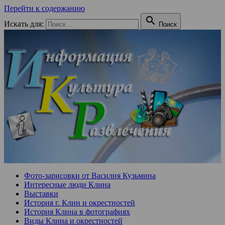
Перейти к содержанию

Искать для:
Поиск
Фото-зарисовки от Василия Кузьмина
Интересные люди Клина
Выставки
История г. Клин и окрестностей
История Клина в фотографиях
Виды Клина и окрестностей