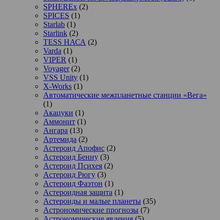
SPHEREx
(2)
SPICES
(1)
Starlab
(1)
Starlink
(2)
TESS НАСА
(2)
Varda
(1)
VIPER
(1)
Voyager
(2)
VSS Unity
(1)
X-Works
(1)
Автоматические межпланетные станции «Вега»
(1)
Акацуки
(1)
Аммонит
(1)
Ангара
(13)
Артемида
(2)
Астероид Апофис
(2)
Астероид Бенну
(3)
Астероид Психея
(2)
Астероид Рюгу
(3)
Астероид Фаэтон
(1)
Астероидная защита
(1)
Астероиды и малые планеты
(35)
Астрономические прогнозы
(7)
Астрономические явления
(5)