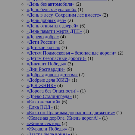
«День без автомобиля»
(2)
«День белых журавлей»
(1)
«День в лесу. Сохраним лес вместе»
(2)
«День добрых дел»
(2)
«День открытых дверей»
(6)
«День памяти жертв ДТП»
(1)
«Дерево добра»
(4)
«Дети России»
(3)
«Детское кресло
(7)
«Детям Подмосковья – безопасные дороги»
(2)
«Детям-безопасные дороги!»
(1)
«Диктант Победы»
(3)
«Дни Росгвардии»
(9)
«Добрая дорога детства»
(2)
«Добрые дела ЮИД»
(1)
«ДОЛЖНИК»
(4)
«Дорога без Опасности!»
(1)
«Древо Сталинграда»
(1)
«Елка желаний»
(6)
«Ёлка ПДД»
(1)
«Елка по Правилам дорожного движения»
(1)
«Железная дорОга. Жизнь дорогА!»
(1)
«Жилой сектор»
(2)
«Журавли Победы»
(1)
«Завтра была война»
(1)