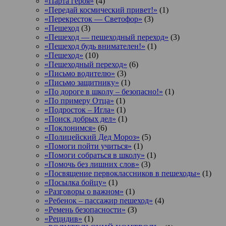
«Парта героя»
(4)
«Передай космический привет!»
(1)
«Перекресток — Светофор»
(3)
«Пешеход
(3)
«Пешеход — пешеходный переход»
(3)
«Пешеход будь внимателен!»
(1)
«Пешеход»
(10)
«Пешеходный переход»
(6)
«Письмо водителю»
(3)
«Письмо защитнику»
(1)
«По дороге в школу – безопасно!»
(1)
«По примеру Отца»
(1)
«Подросток ‒ Игла»
(1)
«Поиск добрых дел»
(1)
«Поклонимся»
(6)
«Полицейский Дед Мороз»
(5)
«Помоги пойти учиться»
(1)
«Помоги собраться в школу»
(1)
«Помочь без лишних слов»
(3)
«Посвящение первоклассников в пешеходы»
(1)
«Посылка бойцу»
(1)
«Разговоры о важном»
(1)
«Ребенок – пассажир пешеход»
(4)
«Ремень безопасности»
(3)
«Рецидив»
(1)