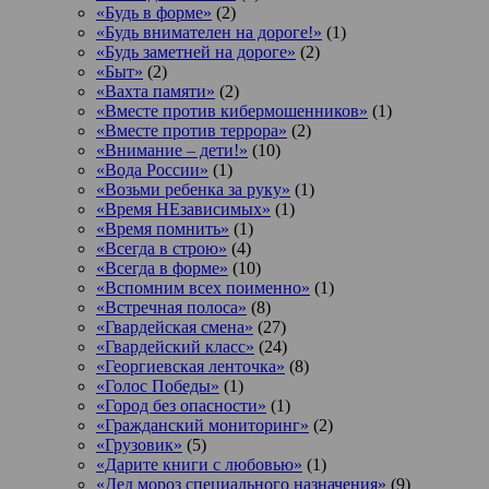
«Будь в форме»
(2)
«Будь внимателен на дороге!»
(1)
«Будь заметней на дороге»
(2)
«Быт»
(2)
«Вахта памяти»
(2)
«Вместе против кибермошенников»
(1)
«Вместе против террора»
(2)
«Внимание – дети!»
(10)
«Вода России»
(1)
«Возьми ребенка за руку»
(1)
«Время НЕзависимых»
(1)
«Время помнить»
(1)
«Всегда в строю»
(4)
«Всегда в форме»
(10)
«Вспомним всех поименно»
(1)
«Встречная полоса»
(8)
«Гвардейская смена»
(27)
«Гвардейский класс»
(24)
«Георгиевская ленточка»
(8)
«Голос Победы»
(1)
«Город без опасности»
(1)
«Гражданский мониторинг»
(2)
«Грузовик»
(5)
«Дарите книги с любовью»
(1)
«Дед мороз специального назначения»
(9)