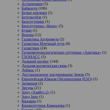
Астрономия
(5)
Байконур
(106)
Белые карлики
(1)
Бетельгейзе
(1)
Биоспутники
(1)
Биоспутники «Бион»
(5)
Буран
(1)
Венера
(12)
Галактика Андромеда
(2)
Галактика Млечный путь
(8)
Галактики
(24)
Гидрометеорологические спутники «Арктика»
(1)
ГЛОНАСС
(5)
Дальний космос
(144)
Дальняя космическая связь
(3)
Деймос
(1)
Дистанционное зондирование Земли
(5)
Европейская Южная Обсерватория (ESO)
(1)
Затмения
(2)
Звезды
(21)
Зонд «Хаябус-2»
(1)
Зонд Juno
(1)
Квазары
(1)
Квазиспутник Камоалева
(1)
Кометы
(15)