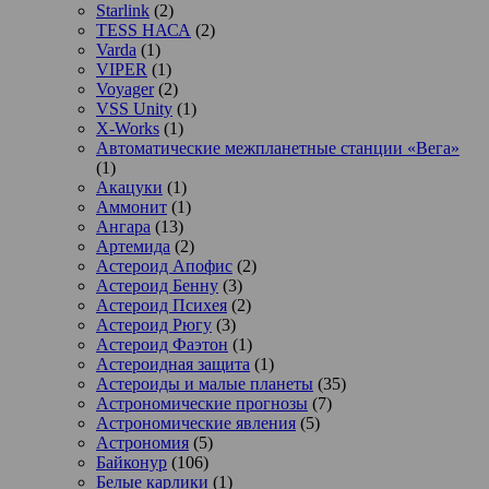
Starlink
(2)
TESS НАСА
(2)
Varda
(1)
VIPER
(1)
Voyager
(2)
VSS Unity
(1)
X-Works
(1)
Автоматические межпланетные станции «Вега»
(1)
Акацуки
(1)
Аммонит
(1)
Ангара
(13)
Артемида
(2)
Астероид Апофис
(2)
Астероид Бенну
(3)
Астероид Психея
(2)
Астероид Рюгу
(3)
Астероид Фаэтон
(1)
Астероидная защита
(1)
Астероиды и малые планеты
(35)
Астрономические прогнозы
(7)
Астрономические явления
(5)
Астрономия
(5)
Байконур
(106)
Белые карлики
(1)