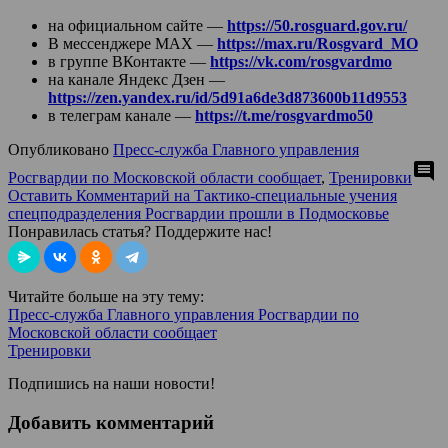
на официальном сайте —
https://50.rosguard.gov.ru/
В мессенджере МАХ —
https://max.ru/Rosgvard_MO
в группе ВКонтакте —
https://vk.com/rosgvardmo
на канале Яндекс Дзен —
https://zen.yandex.ru/id/5d91a6de3d873600b11d9553
в телеграм канале —
https://t.me/rosgvardmo50
Опубликовано
Пресс-служба Главного управления
comment
Росгвардии по Московской области сообщает
,
Тренировки
Оставить Комментарий
на Тактико-специальные учения
спецподразделения Росгвардии прошли в Подмосковье
Понравилась статья? Поддержите нас!
Читайте больше на эту тему:
Пресс-служба Главного управления Росгвардии по
Московской области сообщает
Тренировки
Подпишись на наши новости!
Добавить комментарий