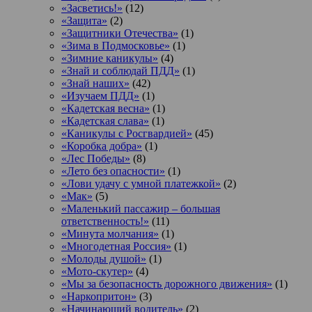
«Засветись!»
(12)
«Защита»
(2)
«Защитники Отечества»
(1)
«Зима в Подмосковье»
(1)
«Зимние каникулы»
(4)
«Знай и соблюдай ПДД»
(1)
«Знай наших»
(42)
«Изучаем ПДД»
(1)
«Кадетская весна»
(1)
«Кадетская слава»
(1)
«Каникулы с Росгвардией»
(45)
«Коробка добра»
(1)
«Лес Победы»
(8)
«Лето без опасности»
(1)
«Лови удачу с умной платежкой»
(2)
«Мак»
(5)
«Маленький пассажир – большая
ответственность!»
(11)
«Минута молчания»
(1)
«Многодетная Россия»
(1)
«Молоды душой»
(1)
«Мото-скутер»
(4)
«Мы за безопасность дорожного движения»
(1)
«Наркопритон»
(3)
«Начинающий водитель»
(2)