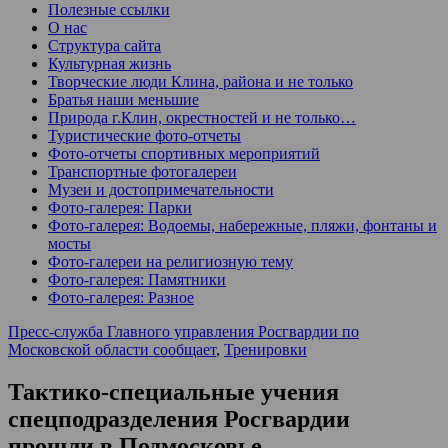
Полезные ссылки
О нас
Структура сайта
Культурная жизнь
Творческие люди Клина, района и не только
Братья наши меньшие
Природа г.Клин, окрестностей и не только…
Туристические фото-отчеты
Фото-отчеты спортивных мероприятий
Транспортные фотогалереи
Музеи и достопримечательности
Фото-галерея: Парки
Фото-галерея: Водоемы, набережные, пляжи, фонтаны и
мосты
Фото-галереи на религиозную тему
Фото-галерея: Памятники
Фото-галерея: Разное
Пресс-служба Главного управления Росгвардии по
Московской области сообщает
,
Тренировки
Тактико-специальные учения
спецподразделения Росгвардии
прошли в Подмосковье