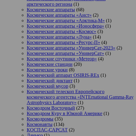
арктического региона
(1)
Космические аппараты
(68)
Космические аппараты «Аист»
(2)
Космические аппараты «Арктика-М»
(1)
Космические аппараты «Ионосфера»
(1)
Космические аппараты «Космос»
(3)
Космические аппараты «Луна»
(14)
Космические аппараты «Ресурс-П»
(4)
Космические аппараты «УниверСат-2023»
(2)
Космические аппараты «УниверСат»
(1)
Космические спутники «Метеор»
(4)
Космические станции
(20)
Космические уроки
(8)
Космический аппарат OSIRIS-REx
(1)
Космический диктант
(1)
Космический мусор
(3)
Космический телескоп Европейского
космического агентства «INTErnational Gamma-Ray
Astrophysics Laboratory»
(1)
Космодром Восточный
(27)
Космодром Куру в Южной Америке
(1)
Космодромы
(35)
Космонавты
(134)
КОСПАС-САРСАТ
(2)
Ланьюэ
(1)