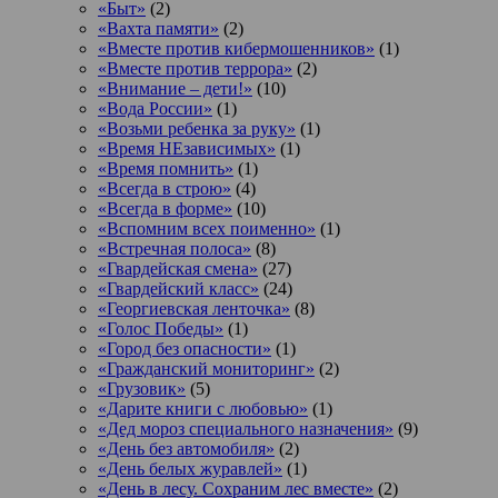
«Быт»
(2)
«Вахта памяти»
(2)
«Вместе против кибермошенников»
(1)
«Вместе против террора»
(2)
«Внимание – дети!»
(10)
«Вода России»
(1)
«Возьми ребенка за руку»
(1)
«Время НЕзависимых»
(1)
«Время помнить»
(1)
«Всегда в строю»
(4)
«Всегда в форме»
(10)
«Вспомним всех поименно»
(1)
«Встречная полоса»
(8)
«Гвардейская смена»
(27)
«Гвардейский класс»
(24)
«Георгиевская ленточка»
(8)
«Голос Победы»
(1)
«Город без опасности»
(1)
«Гражданский мониторинг»
(2)
«Грузовик»
(5)
«Дарите книги с любовью»
(1)
«Дед мороз специального назначения»
(9)
«День без автомобиля»
(2)
«День белых журавлей»
(1)
«День в лесу. Сохраним лес вместе»
(2)