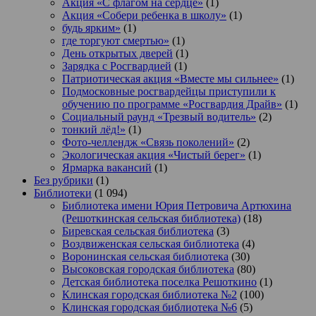
Акция «С флагом на сердце»
(1)
Акция «Собери ребенка в школу»
(1)
будь ярким»
(1)
где торгуют смертью»
(1)
День открытых дверей
(1)
Зарядка с Росгвардией
(1)
Патриотическая акция «Вместе мы сильнее»
(1)
Подмосковные росгвардейцы приступили к
обучению по программе «Росгвардия Драйв»
(1)
Социальный раунд «Трезвый водитель»
(2)
тонкий лёд!»
(1)
Фото-челлендж «Связь поколений»
(2)
Экологическая акция «Чистый берег»
(1)
Ярмарка вакансий
(1)
Без рубрики
(1)
Библиотеки
(1 094)
Библиотека имени Юрия Петровича Артюхина
(Решоткинская сельская библиотека)
(18)
Биревская сельская библиотека
(3)
Воздвиженская сельская библиотека
(4)
Воронинская сельская библиотека
(30)
Высоковская городская библиотека
(80)
Детская библиотека поселка Решоткино
(1)
Клинская городская библиотека №2
(100)
Клинская городская библиотека №6
(5)