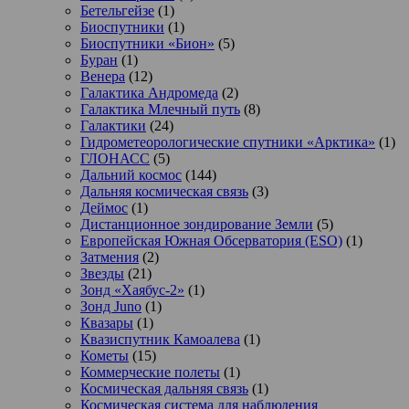
Бетельгейзе
(1)
Биоспутники
(1)
Биоспутники «Бион»
(5)
Буран
(1)
Венера
(12)
Галактика Андромеда
(2)
Галактика Млечный путь
(8)
Галактики
(24)
Гидрометеорологические спутники «Арктика»
(1)
ГЛОНАСС
(5)
Дальний космос
(144)
Дальняя космическая связь
(3)
Деймос
(1)
Дистанционное зондирование Земли
(5)
Европейская Южная Обсерватория (ESO)
(1)
Затмения
(2)
Звезды
(21)
Зонд «Хаябус-2»
(1)
Зонд Juno
(1)
Квазары
(1)
Квазиспутник Камоалева
(1)
Кометы
(15)
Коммерческие полеты
(1)
Космическая дальняя связь
(1)
Космическая система для наблюдения