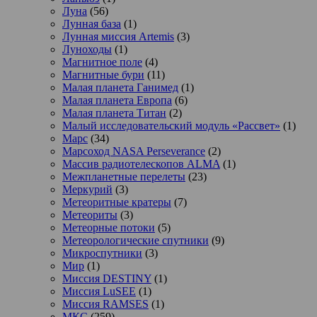
Луна
(56)
Лунная база
(1)
Лунная миссия Artemis
(3)
Луноходы
(1)
Магнитное поле
(4)
Магнитные бури
(11)
Малая планета Ганимед
(1)
Малая планета Европа
(6)
Малая планета Титан
(2)
Малый исследовательский модуль «Рассвет»
(1)
Марс
(34)
Марсоход NASA Perseverance
(2)
Массив радиотелескопов ALMA
(1)
Межпланетные перелеты
(23)
Меркурий
(3)
Метеоритные кратеры
(7)
Метеориты
(3)
Метеорные потоки
(5)
Метеорологические спутники
(9)
Микроспутники
(3)
Мир
(1)
Миссия DESTINY
(1)
Миссия LuSEE
(1)
Миссия RAMSES
(1)
МКС
(259)