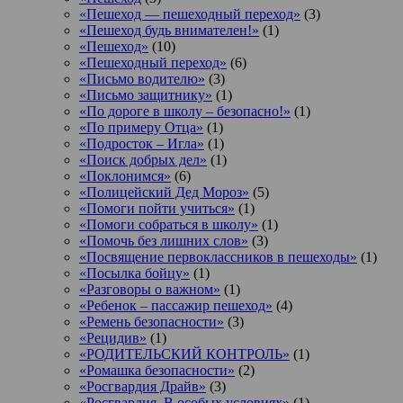
«Пешеход — пешеходный переход»
(3)
«Пешеход будь внимателен!»
(1)
«Пешеход»
(10)
«Пешеходный переход»
(6)
«Письмо водителю»
(3)
«Письмо защитнику»
(1)
«По дороге в школу – безопасно!»
(1)
«По примеру Отца»
(1)
«Подросток ‒ Игла»
(1)
«Поиск добрых дел»
(1)
«Поклонимся»
(6)
«Полицейский Дед Мороз»
(5)
«Помоги пойти учиться»
(1)
«Помоги собраться в школу»
(1)
«Помочь без лишних слов»
(3)
«Посвящение первоклассников в пешеходы»
(1)
«Посылка бойцу»
(1)
«Разговоры о важном»
(1)
«Ребенок – пассажир пешеход»
(4)
«Ремень безопасности»
(3)
«Рецидив»
(1)
«РОДИТЕЛЬСКИЙ КОНТРОЛЬ»
(1)
«Ромашка безопасности»
(2)
«Росгвардия Драйв»
(3)
«Росгвардия. В особых условиях»
(1)