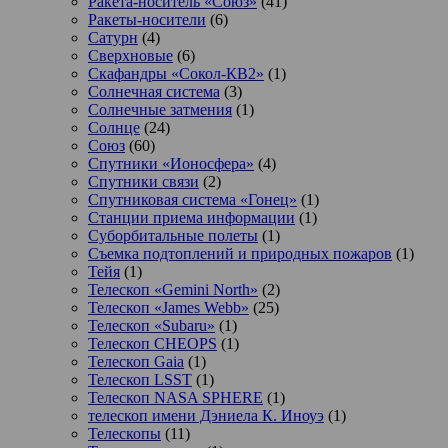
Ракета-носитель «Союз»
(41)
Ракеты-носители
(6)
Сатурн
(4)
Сверхновые
(6)
Скафандры «Сокол-КВ2»
(1)
Солнечная система
(3)
Солнечные затмения
(1)
Солнце
(24)
Союз
(60)
Спутники «Ионосфера»
(4)
Спутники связи
(2)
Спутниковая система «Гонец»
(1)
Станции приема информации
(1)
Суборбитальные полеты
(1)
Съемка подтоплений и природных пожаров
(1)
Тейя
(1)
Телескоп «Gemini North»
(2)
Телескоп «James Webb»
(25)
Телескоп «Subaru»
(1)
Телескоп CHEOPS
(1)
Телескоп Gaia
(1)
Телескоп LSST
(1)
Телескоп NASA SPHERE
(1)
телескоп имени Дэниела К. Иноуэ
(1)
Телескопы
(11)