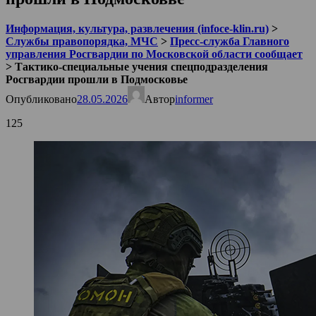
Информация, культура, развлечения (infoce-klin.ru)
>
Службы правопорядка, МЧС
>
Пресс-служба Главного
управления Росгвардии по Московской области сообщает
>
Тактико-специальные учения спецподразделения
Росгвардии прошли в Подмосковье
Опубликовано
28.05.2026
Автор
informer
125