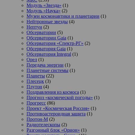
Модуль «Звезда»
(1)
Модуль «Наука»
(2)
Музеи космонавтики и планетарии
(1)
Нейтронные звезды
(4)
Нептун
(2)
Обсерватории
(5)
Обсерватории Gaia
(1)
Обсерватория «Спектр-РГ»
(2)
Обсерватория Gaia
(1)
Обсерватория Integral
(1)
Орел
(1)
Передача энергии
(1)
Планетные системы
(1)
Планеты
(22)
Плесецк
(3)
Плутон
(4)
Поздравления из космоса
(1)
Прогноз «космической погоды»
(1)
Прогресс
(86)
Проект «Космическая Россия»
(1)
Противоастероидная защита
(1)
Протон-М
(2)
Радиотелескопы
(2)
Разгонный блок «Орион»
(1)