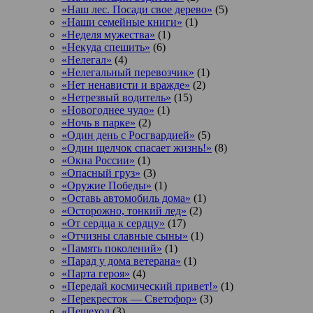
«Наш лес. Посади свое дерево»
(5)
«Наши семейные книги»
(1)
«Неделя мужества»
(1)
«Некуда спешить»
(6)
«Нелегал»
(4)
«Нелегальный перевозчик»
(1)
«Нет ненависти и вражде»
(2)
«Нетрезвый водитель»
(15)
«Новогоднее чудо»
(1)
«Ночь в парке»
(2)
«Один день с Росгвардией»
(5)
«Один щелчок спасает жизнь!»
(8)
«Окна России»
(1)
«Опасный груз»
(3)
«Оружие Победы»
(1)
«Оставь автомобиль дома»
(1)
«Осторожно, тонкий лед»
(2)
«От сердца к сердцу»
(17)
«Отчизны славные сыны»
(1)
«Память поколений»
(1)
«Парад у дома ветерана»
(1)
«Парта героя»
(4)
«Передай космический привет!»
(1)
«Перекресток — Светофор»
(3)
«Пешеход
(3)