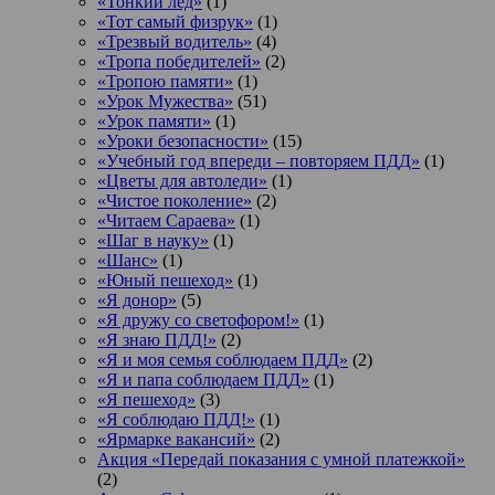
«Тонкий лед»
(1)
«Тот самый физрук»
(1)
«Трезвый водитель»
(4)
«Тропа победителей»
(2)
«Тропою памяти»
(1)
«Урок Мужества»
(51)
«Урок памяти»
(1)
«Уроки безопасности»
(15)
«Учебный год впереди – повторяем ПДД»
(1)
«Цветы для автоледи»
(1)
«Чистое поколение»
(2)
«Читаем Сараева»
(1)
«Шаг в науку»
(1)
«Шанс»
(1)
«Юный пешеход»
(1)
«Я донор»
(5)
«Я дружу со светофором!»
(1)
«Я знаю ПДД!»
(2)
«Я и моя семья соблюдаем ПДД»
(2)
«Я и папа соблюдаем ПДД»
(1)
«Я пешеход»
(3)
«Я соблюдаю ПДД!»
(1)
«Ярмарке вакансий»
(2)
Акция «Передай показания с умной платежкой»
(2)