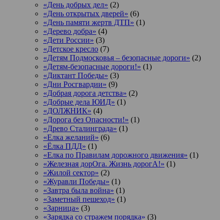
«День добрых дел»
(2)
«День открытых дверей»
(6)
«День памяти жертв ДТП»
(1)
«Дерево добра»
(4)
«Дети России»
(3)
«Детское кресло
(7)
«Детям Подмосковья – безопасные дороги»
(2)
«Детям-безопасные дороги!»
(1)
«Диктант Победы»
(3)
«Дни Росгвардии»
(9)
«Добрая дорога детства»
(2)
«Добрые дела ЮИД»
(1)
«ДОЛЖНИК»
(4)
«Дорога без Опасности!»
(1)
«Древо Сталинграда»
(1)
«Елка желаний»
(6)
«Ёлка ПДД»
(1)
«Елка по Правилам дорожного движения»
(1)
«Железная дорОга. Жизнь дорогА!»
(1)
«Жилой сектор»
(2)
«Журавли Победы»
(1)
«Завтра была война»
(1)
«Заметный пешеход»
(1)
«Зарница»
(3)
«Зарядка со стражем порядка»
(3)