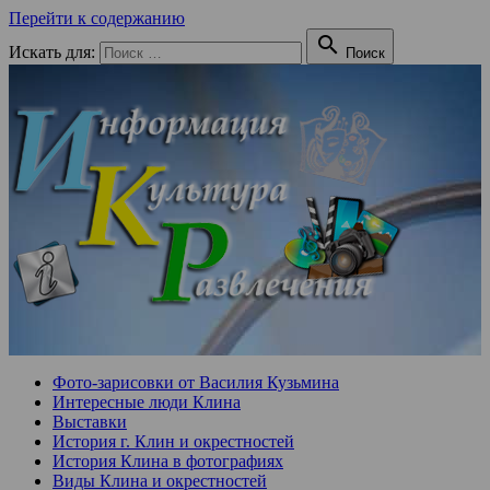
Перейти к содержанию

Искать для:
Поиск
Фото-зарисовки от Василия Кузьмина
Интересные люди Клина
Выставки
История г. Клин и окрестностей
История Клина в фотографиях
Виды Клина и окрестностей