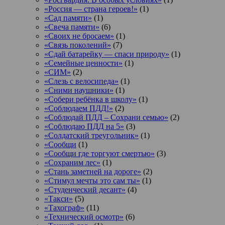
«Россия — страна героев!»
(1)
«Сад памяти»
(1)
«Свеча памяти»
(6)
«Своих не бросаем»
(1)
«Связь поколений»
(7)
«Сдай батарейку — спаси природу»
(1)
«Семейные ценности»
(1)
«СИМ»
(2)
«Слезь с велосипеда»
(1)
«Сними наушники»
(1)
«Собери ребёнка в школу»
(1)
«Соблюдаем ПДД!»
(2)
«Соблюдай ПДД – Сохрани семью»
(2)
«Соблюдаю ПДД на 5»
(3)
«Солдатский треугольник»
(1)
«Сообщи
(1)
«Сообщи где торгуют смертью»
(3)
«Сохраним лес»
(1)
«Стань заметней на дороге»
(2)
«Стимул мечты это сам ты»
(1)
«Студенческий десант»
(4)
«Такси»
(5)
«Тахограф»
(11)
«Технический осмотр»
(6)