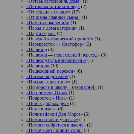
«Оставь автомобиль дома»
(1)
«Осторожно, тонкий лед»
(2)
«От сердца к сердцу»
(17)
«Отчизны славные сыны»
(1)
«Память поколений»
(1)
«Парад у дома ветерана»
(1)
«Парта героя»
(4)
«Передай космический привет!»
(1)
«Перекресток — Светофор»
(3)
«Пешеход
(3)
«Пешеход — пешеходный переход»
(3)
«Пешеход будь внимателен!»
(1)
«Пешеход»
(10)
«Пешеходный переход»
(6)
«Письмо водителю»
(3)
«Письмо защитнику»
(1)
«По дороге в школу – безопасно!»
(1)
«По примеру Отца»
(1)
«Подросток ‒ Игла»
(1)
«Поиск добрых дел»
(1)
«Поклонимся»
(6)
«Полицейский Дед Мороз»
(5)
«Помоги пойти учиться»
(1)
«Помоги собраться в школу»
(1)
«Помочь без лишних слов»
(3)