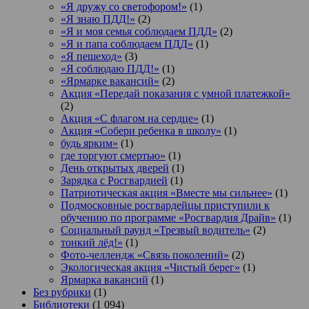
«Я дружу со светофором!»
(1)
«Я знаю ПДД!»
(2)
«Я и моя семья соблюдаем ПДД»
(2)
«Я и папа соблюдаем ПДД»
(1)
«Я пешеход»
(3)
«Я соблюдаю ПДД!»
(1)
«Ярмарке вакансий»
(2)
Акция «Передай показания с умной платежкой»
(2)
Акция «С флагом на сердце»
(1)
Акция «Собери ребенка в школу»
(1)
будь ярким»
(1)
где торгуют смертью»
(1)
День открытых дверей
(1)
Зарядка с Росгвардией
(1)
Патриотическая акция «Вместе мы сильнее»
(1)
Подмосковные росгвардейцы приступили к
обучению по программе «Росгвардия Драйв»
(1)
Социальный раунд «Трезвый водитель»
(2)
тонкий лёд!»
(1)
Фото-челлендж «Связь поколений»
(2)
Экологическая акция «Чистый берег»
(1)
Ярмарка вакансий
(1)
Без рубрики
(1)
Библиотеки
(1 094)