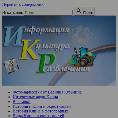
Перейти к содержанию

Искать для:
Поиск
Фото-зарисовки от Василия Кузьмина
Интересные люди Клина
Выставки
История г. Клин и окрестностей
История Клина в фотографиях
Виды Клина и окрестностей