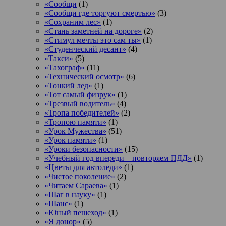
«Сообщи
(1)
«Сообщи где торгуют смертью»
(3)
«Сохраним лес»
(1)
«Стань заметней на дороге»
(2)
«Стимул мечты это сам ты»
(1)
«Студенческий десант»
(4)
«Такси»
(5)
«Тахограф»
(11)
«Технический осмотр»
(6)
«Тонкий лед»
(1)
«Тот самый физрук»
(1)
«Трезвый водитель»
(4)
«Тропа победителей»
(2)
«Тропою памяти»
(1)
«Урок Мужества»
(51)
«Урок памяти»
(1)
«Уроки безопасности»
(15)
«Учебный год впереди – повторяем ПДД»
(1)
«Цветы для автоледи»
(1)
«Чистое поколение»
(2)
«Читаем Сараева»
(1)
«Шаг в науку»
(1)
«Шанс»
(1)
«Юный пешеход»
(1)
«Я донор»
(5)