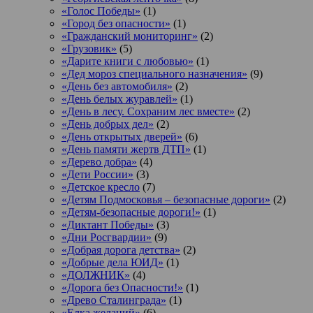
«Голос Победы»
(1)
«Город без опасности»
(1)
«Гражданский мониторинг»
(2)
«Грузовик»
(5)
«Дарите книги с любовью»
(1)
«Дед мороз специального назначения»
(9)
«День без автомобиля»
(2)
«День белых журавлей»
(1)
«День в лесу. Сохраним лес вместе»
(2)
«День добрых дел»
(2)
«День открытых дверей»
(6)
«День памяти жертв ДТП»
(1)
«Дерево добра»
(4)
«Дети России»
(3)
«Детское кресло
(7)
«Детям Подмосковья – безопасные дороги»
(2)
«Детям-безопасные дороги!»
(1)
«Диктант Победы»
(3)
«Дни Росгвардии»
(9)
«Добрая дорога детства»
(2)
«Добрые дела ЮИД»
(1)
«ДОЛЖНИК»
(4)
«Дорога без Опасности!»
(1)
«Древо Сталинграда»
(1)
«Елка желаний»
(6)