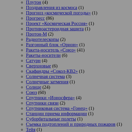
Плутон
(4)
Поздравления из космоса
(1)
Прогноз «космической погоды»
(1)
Прогресс
(86)
Проект «Космическая Россия»
(1)
Противоастероидная защита
(1)
Протон-М
(2)
Радиотелескопы
(2)
Разгонный блок «Орион»
(1)
Ракета-носитель «Союз»
(41)
Ракеты-носители
(6)
Сатурн
(4)
Сверхновые
(6)
Скафандры «Сокол-КВ2»
(1)
Солнечная система
(3)
Солнечные затмения
(1)
Солнце
(24)
Союз
(60)
Спутники «Ионосфера»
(4)
Спутники связи
(2)
Спутниковая система «Гонец»
(1)
Станции приема информации
(1)
Суборбитальные полеты
(1)
Съемка подтоплений и природных пожаров
(1)
Тейя
(1)