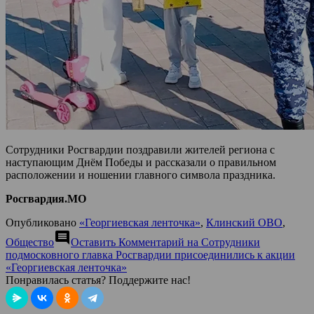
Сотрудники Росгвардии поздравили жителей региона с
наступающим Днём Победы и рассказали о правильном
расположении и ношении главного символа праздника.
Росгвардия.МО
Опубликовано
«Георгиевская ленточка»
,
Клинский ОВО
,
comment
Общество
Оставить Комментарий
на Сотрудники
подмосковного главка Росгвардии присоединились к акции
«Георгиевская ленточка»
Понравилась статья? Поддержите нас!