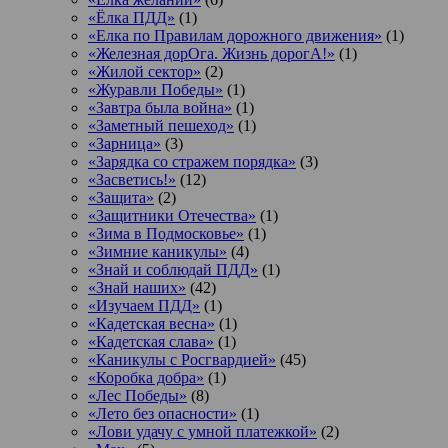
«Ёлка ПДД»
(1)
«Елка по Правилам дорожного движения»
(1)
«Железная дорОга. Жизнь дорогА!»
(1)
«Жилой сектор»
(2)
«Журавли Победы»
(1)
«Завтра была война»
(1)
«Заметный пешеход»
(1)
«Зарница»
(3)
«Зарядка со стражем порядка»
(3)
«Засветись!»
(12)
«Защита»
(2)
«Защитники Отечества»
(1)
«Зима в Подмосковье»
(1)
«Зимние каникулы»
(4)
«Знай и соблюдай ПДД»
(1)
«Знай наших»
(42)
«Изучаем ПДД»
(1)
«Кадетская весна»
(1)
«Кадетская слава»
(1)
«Каникулы с Росгвардией»
(45)
«Коробка добра»
(1)
«Лес Победы»
(8)
«Лето без опасности»
(1)
«Лови удачу с умной платежкой»
(2)