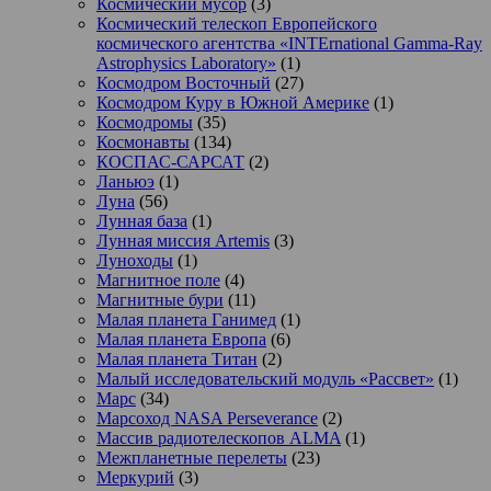
Космический мусор
(3)
Космический телескоп Европейского
космического агентства «INTErnational Gamma-Ray
Astrophysics Laboratory»
(1)
Космодром Восточный
(27)
Космодром Куру в Южной Америке
(1)
Космодромы
(35)
Космонавты
(134)
КОСПАС-САРСАТ
(2)
Ланьюэ
(1)
Луна
(56)
Лунная база
(1)
Лунная миссия Artemis
(3)
Луноходы
(1)
Магнитное поле
(4)
Магнитные бури
(11)
Малая планета Ганимед
(1)
Малая планета Европа
(6)
Малая планета Титан
(2)
Малый исследовательский модуль «Рассвет»
(1)
Марс
(34)
Марсоход NASA Perseverance
(2)
Массив радиотелескопов ALMA
(1)
Межпланетные перелеты
(23)
Меркурий
(3)