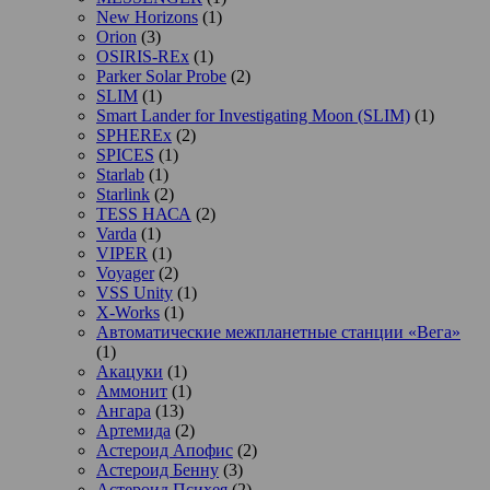
New Horizons
(1)
Orion
(3)
OSIRIS-REx
(1)
Parker Solar Probe
(2)
SLIM
(1)
Smart Lander for Investigating Moon (SLIM)
(1)
SPHEREx
(2)
SPICES
(1)
Starlab
(1)
Starlink
(2)
TESS НАСА
(2)
Varda
(1)
VIPER
(1)
Voyager
(2)
VSS Unity
(1)
X-Works
(1)
Автоматические межпланетные станции «Вега»
(1)
Акацуки
(1)
Аммонит
(1)
Ангара
(13)
Артемида
(2)
Астероид Апофис
(2)
Астероид Бенну
(3)
Астероид Психея
(2)