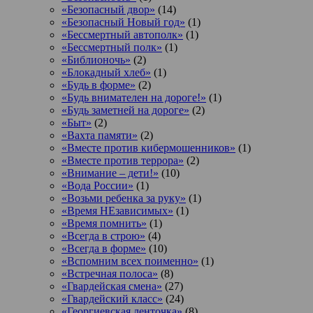
«Безопасный двор»
(14)
«Безопасный Новый год»
(1)
«Бессмертный автополк»
(1)
«Бессмертный полк»
(1)
«Библионочь»
(2)
«Блокадный хлеб»
(1)
«Будь в форме»
(2)
«Будь внимателен на дороге!»
(1)
«Будь заметней на дороге»
(2)
«Быт»
(2)
«Вахта памяти»
(2)
«Вместе против кибермошенников»
(1)
«Вместе против террора»
(2)
«Внимание – дети!»
(10)
«Вода России»
(1)
«Возьми ребенка за руку»
(1)
«Время НЕзависимых»
(1)
«Время помнить»
(1)
«Всегда в строю»
(4)
«Всегда в форме»
(10)
«Вспомним всех поименно»
(1)
«Встречная полоса»
(8)
«Гвардейская смена»
(27)
«Гвардейский класс»
(24)
«Георгиевская ленточка»
(8)