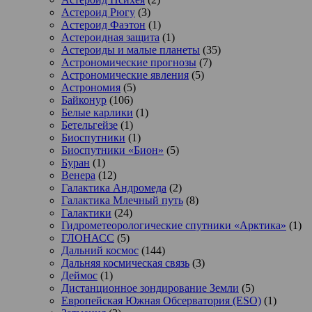
Астероид Рюгу
(3)
Астероид Фаэтон
(1)
Астероидная защита
(1)
Астероиды и малые планеты
(35)
Астрономические прогнозы
(7)
Астрономические явления
(5)
Астрономия
(5)
Байконур
(106)
Белые карлики
(1)
Бетельгейзе
(1)
Биоспутники
(1)
Биоспутники «Бион»
(5)
Буран
(1)
Венера
(12)
Галактика Андромеда
(2)
Галактика Млечный путь
(8)
Галактики
(24)
Гидрометеорологические спутники «Арктика»
(1)
ГЛОНАСС
(5)
Дальний космос
(144)
Дальняя космическая связь
(3)
Деймос
(1)
Дистанционное зондирование Земли
(5)
Европейская Южная Обсерватория (ESO)
(1)