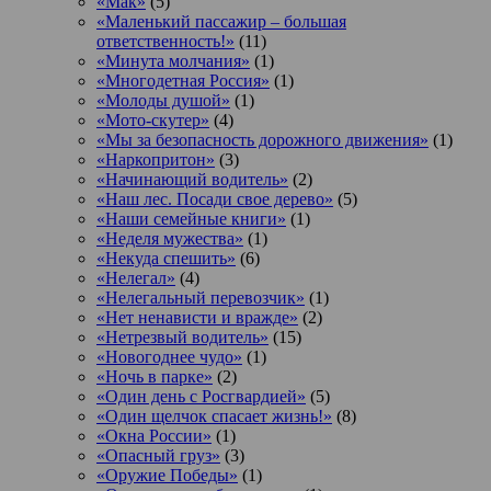
«Мак»
(5)
«Маленький пассажир – большая
ответственность!»
(11)
«Минута молчания»
(1)
«Многодетная Россия»
(1)
«Молоды душой»
(1)
«Мото-скутер»
(4)
«Мы за безопасность дорожного движения»
(1)
«Наркопритон»
(3)
«Начинающий водитель»
(2)
«Наш лес. Посади свое дерево»
(5)
«Наши семейные книги»
(1)
«Неделя мужества»
(1)
«Некуда спешить»
(6)
«Нелегал»
(4)
«Нелегальный перевозчик»
(1)
«Нет ненависти и вражде»
(2)
«Нетрезвый водитель»
(15)
«Новогоднее чудо»
(1)
«Ночь в парке»
(2)
«Один день с Росгвардией»
(5)
«Один щелчок спасает жизнь!»
(8)
«Окна России»
(1)
«Опасный груз»
(3)
«Оружие Победы»
(1)