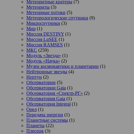
Метеоритные кратеры
(7)
Метеориты
(3)
Метеорные потоки
(5)
Метеорологические спутники
(9)
Микроспутники
(3)
Мир
(1)
Миссия DESTINY
(1)
Миссия LuSEE
(1)
Миссия RAMSES
(1)
МКС
(259)
Модуль «Звезда»
(1)
Модуль «Наука»
(2)
Музеи космонавтики и планетарии
(1)
Нейтронные звезды
(4)
Нептун
(2)
Обсерватории
(5)
Обсерватории Gaia
(1)
Обсерватория «Спектр-РГ»
(2)
Обсерватория Gaia
(1)
Обсерватория Integral
(1)
Орел
(1)
Передача энергии
(1)
Планетные системы
(1)
Планеты
(22)
Плесецк
(3)