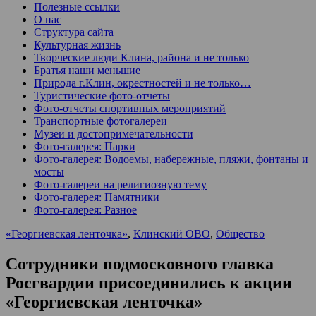
Полезные ссылки
О нас
Структура сайта
Культурная жизнь
Творческие люди Клина, района и не только
Братья наши меньшие
Природа г.Клин, окрестностей и не только…
Туристические фото-отчеты
Фото-отчеты спортивных мероприятий
Транспортные фотогалереи
Музеи и достопримечательности
Фото-галерея: Парки
Фото-галерея: Водоемы, набережные, пляжи, фонтаны и
мосты
Фото-галереи на религиозную тему
Фото-галерея: Памятники
Фото-галерея: Разное
«Георгиевская ленточка»
,
Клинский ОВО
,
Общество
Сотрудники подмосковного главка
Росгвардии присоединились к акции
«Георгиевская ленточка»