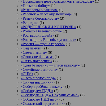
«Посвящение первоклассников в пешеходы»
(1)
«Посылка бойцу»
(1)
«Разговоры о важном»
(1)
«Ребенок – пассажир пешеход»
(4)
«Ремень безопасности»
(3)
«Рецидив»
(1)
«РОДИТЕЛЬСКИЙ КОНТРОЛЬ»
(1)
«Ромашка безопасности»
(2)
«Росгвардия Драйв»
(3)
«Росгвардия. В особых условиях»
(1)
«Россия — страна героев!»
(1)
«Сад памяти»
(1)
«Свеча памяти»
(6)
«Своих не бросаем»
(1)
«Связь поколений»
(7)
«Сдай батарейку — спаси природу»
(1)
«Семейные ценности»
(1)
«СИМ»
(2)
«Слезь с велосипеда»
(1)
«Сними наушники»
(1)
«Собери ребёнка в школу»
(1)
«Соблюдаем ПДД!»
(2)
«Соблюдай ПДД – Сохрани семью»
(2)
«Соблюдаю ПДД на 5»
(3)
«Солдатский треугольник»
(1)