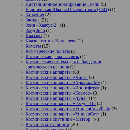
Дистанционное зондирование Земли
(5)
Европейская Южная Обсерватория (ESO)
(1)
Затмения
(2)
Звезды
(21)
Зонд «Хаябус-2»
(1)
Зонд Juno
(1)
Квазары
(1)
Квазиспутник Камоалева
(1)
Кометы
(15)
Коммерческие полеты
(1)
Космическая дальняя связь
(1)
Космическая система для наблюдения
арктического региона
(1)
Космические аппараты
(68)
Космические аппараты «Аист»
(2)
Космические аппараты «Арктика-М»
(1)
Космические аппараты «Ионосфера»
(1)
Космические аппараты «Космос»
(3)
Космические аппараты «Луна»
(14)
Космические аппараты «Ресурс-П»
(4)
Космические аппараты «УниверСат-2023»
(2)
Космические аппараты «УниверСат»
(1)
Космические спутники «Метеор»
(4)
Космические станции
(20)
Космические уроки
(8)