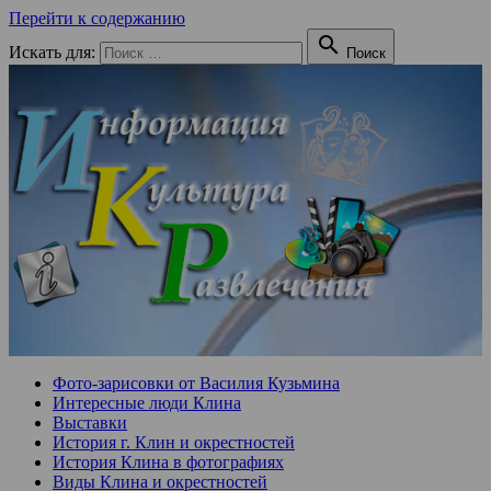
Перейти к содержанию

Искать для:
Поиск
Фото-зарисовки от Василия Кузьмина
Интересные люди Клина
Выставки
История г. Клин и окрестностей
История Клина в фотографиях
Виды Клина и окрестностей