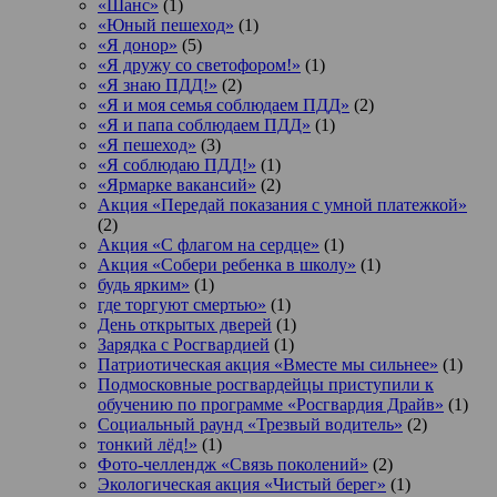
«Шанс»
(1)
«Юный пешеход»
(1)
«Я донор»
(5)
«Я дружу со светофором!»
(1)
«Я знаю ПДД!»
(2)
«Я и моя семья соблюдаем ПДД»
(2)
«Я и папа соблюдаем ПДД»
(1)
«Я пешеход»
(3)
«Я соблюдаю ПДД!»
(1)
«Ярмарке вакансий»
(2)
Акция «Передай показания с умной платежкой»
(2)
Акция «С флагом на сердце»
(1)
Акция «Собери ребенка в школу»
(1)
будь ярким»
(1)
где торгуют смертью»
(1)
День открытых дверей
(1)
Зарядка с Росгвардией
(1)
Патриотическая акция «Вместе мы сильнее»
(1)
Подмосковные росгвардейцы приступили к
обучению по программе «Росгвардия Драйв»
(1)
Социальный раунд «Трезвый водитель»
(2)
тонкий лёд!»
(1)
Фото-челлендж «Связь поколений»
(2)
Экологическая акция «Чистый берег»
(1)