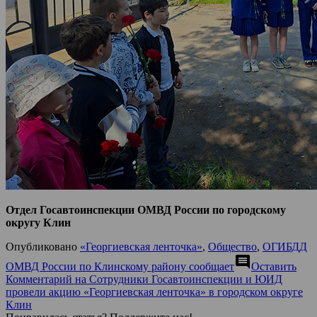
Отдел Госавтоинспекции ОМВД России по городскому
округу Клин
Опубликовано
«Георгиевская ленточка»
,
Общество
,
ОГИБДД
comment
ОМВД России по Клинскому району сообщает
Оставить
Комментарий
на Сотрудники Госавтоинспекции и ЮИД
провели акцию «Георгиевская ленточка» в городском округе
Клин