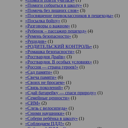
«Помоги пойти учиться»
(1)
«Помоги собраться в школу»
(1)
«Помочь без лишних слов»
(3)
«Посвящение первоклассников в пешеходы»
(1)
«Посылка бойцу»
(1)
«Разговоры о важном»
(1)
«Ребенок – пассажир пешеход»
(4)
«Ремень безопасности»
(3)
«Рецидив»
(1)
«РОДИТЕЛЬСКИЙ КОНТРОЛЬ»
(1)
«Ромашка безопасности»
(2)
«Росгвардия Драйв»
(3)
«Росгвардия. В особых условиях»
(1)
«Россия — страна героев!»
(1)
«Сад памяти»
(1)
«Свеча памяти»
(6)
«Своих не бросаем»
(1)
«Связь поколений»
(7)
«Сдай батарейку — спаси природу»
(1)
«Семейные ценности»
(1)
«СИМ»
(2)
«Слезь с велосипеда»
(1)
«Сними наушники»
(1)
«Собери ребёнка в школу»
(1)
«Соблюдаем ПДД!»
(2)