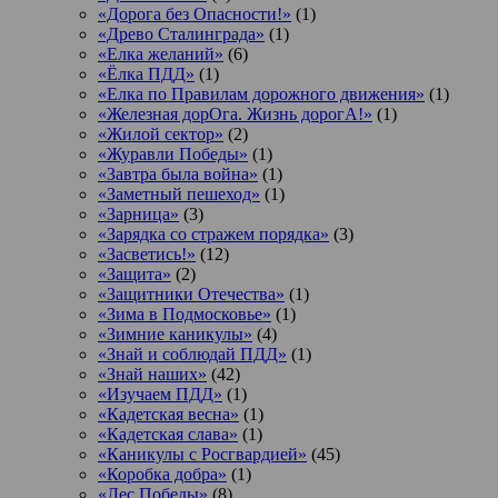
«Дорога без Опасности!»
(1)
«Древо Сталинграда»
(1)
«Елка желаний»
(6)
«Ёлка ПДД»
(1)
«Елка по Правилам дорожного движения»
(1)
«Железная дорОга. Жизнь дорогА!»
(1)
«Жилой сектор»
(2)
«Журавли Победы»
(1)
«Завтра была война»
(1)
«Заметный пешеход»
(1)
«Зарница»
(3)
«Зарядка со стражем порядка»
(3)
«Засветись!»
(12)
«Защита»
(2)
«Защитники Отечества»
(1)
«Зима в Подмосковье»
(1)
«Зимние каникулы»
(4)
«Знай и соблюдай ПДД»
(1)
«Знай наших»
(42)
«Изучаем ПДД»
(1)
«Кадетская весна»
(1)
«Кадетская слава»
(1)
«Каникулы с Росгвардией»
(45)
«Коробка добра»
(1)
«Лес Победы»
(8)