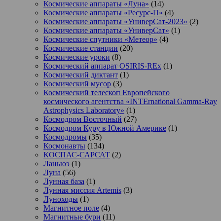
Космические аппараты «Луна»
(14)
Космические аппараты «Ресурс-П»
(4)
Космические аппараты «УниверСат-2023»
(2)
Космические аппараты «УниверСат»
(1)
Космические спутники «Метеор»
(4)
Космические станции
(20)
Космические уроки
(8)
Космический аппарат OSIRIS-REx
(1)
Космический диктант
(1)
Космический мусор
(3)
Космический телескоп Европейского
космического агентства «INTErnational Gamma-Ray
Astrophysics Laboratory»
(1)
Космодром Восточный
(27)
Космодром Куру в Южной Америке
(1)
Космодромы
(35)
Космонавты
(134)
КОСПАС-САРСАТ
(2)
Ланьюэ
(1)
Луна
(56)
Лунная база
(1)
Лунная миссия Artemis
(3)
Луноходы
(1)
Магнитное поле
(4)
Магнитные бури
(11)