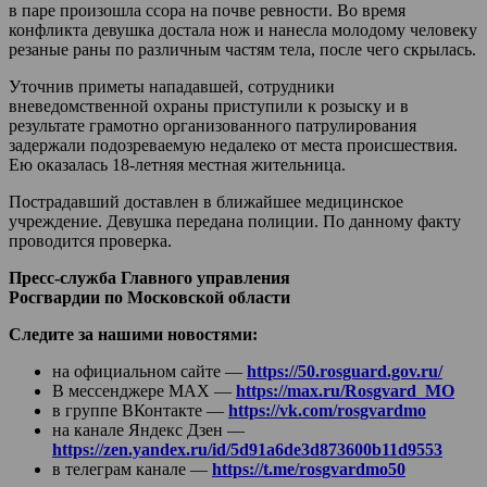
в паре произошла ссора на почве ревности. Во время
конфликта девушка достала нож и нанесла молодому человеку
резаные раны по различным частям тела, после чего скрылась.
Уточнив приметы нападавшей, сотрудники
вневедомственной охраны приступили к розыску и в
результате грамотно организованного патрулирования
задержали подозреваемую недалеко от места происшествия.
Ею оказалась 18-летняя местная жительница.
Пострадавший доставлен в ближайшее медицинское
учреждение. Девушка передана полиции. По данному факту
проводится проверка.
Пресс-служба Главного управления
Росгвардии по Московской области
Следите за нашими новостями:
на официальном сайте —
https://50.rosguard.gov.ru/
В мессенджере МАХ —
https://max.ru/Rosgvard_MO
в группе ВКонтакте —
https://vk.com/rosgvardmo
на канале Яндекс Дзен —
https://zen.yandex.ru/id/5d91a6de3d873600b11d9553
в телеграм канале —
https://t.me/rosgvardmo50