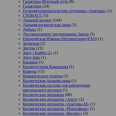
Галактика Млечный путь
(8)
Галактики
(24)
Гидрометеорологические спутники «Арктика»
(1)
ГЛОНАСС
(5)
Дальний космос
(144)
Дальняя космическая связь
(3)
Деймос
(1)
Дистанционное зондирование Земли
(5)
Европейская Южная Обсерватория (ESO)
(1)
Затмения
(2)
Звезды
(21)
Зонд «Хаябус-2»
(1)
Зонд Juno
(1)
Квазары
(1)
Квазиспутник Камоалева
(1)
Кометы
(15)
Коммерческие полеты
(1)
Космическая дальняя связь
(1)
Космическая система для наблюдения
арктического региона
(1)
Космические аппараты
(68)
Космические аппараты «Аист»
(2)
Космические аппараты «Арктика-М»
(1)
Космические аппараты «Ионосфера»
(1)
Космические аппараты «Космос»
(3)