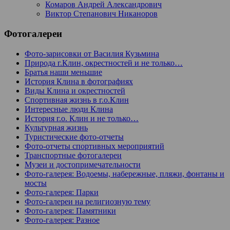
Комаров Андрей Александрович
Виктор Степанович Никаноров
Фотогалереи
Фото-зарисовки от Василия Кузьмина
Природа г.Клин, окрестностей и не только…
Братья наши меньшие
История Клина в фотографиях
Виды Клина и окрестностей
Спортивная жизнь в г.о.Клин
Интересные люди Клина
История г.о. Клин и не только…
Культурная жизнь
Туристические фото-отчеты
Фото-отчеты спортивных мероприятий
Транспортные фотогалереи
Музеи и достопримечательности
Фото-галерея: Водоемы, набережные, пляжи, фонтаны и
мосты
Фото-галерея: Парки
Фото-галереи на религиозную тему
Фото-галерея: Памятники
Фото-галерея: Разное