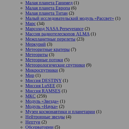
Малая планета Ганимед
(1)
Малая планета Европа
(6)
Малая планета Титан
(2)
Малый исследовательский модуль «Рассвет»
(1)
Марс
(34)
Марсоход NASA Perseverance
(2)
Массив радиотелескопов ALMA
(1)
Межпланетные перелеты
(23)
Меркурий
(3)
Метеоритные кратеры
(7)
Метеориты
(3)
Метеорные потоки
(5)
Метеорологические спутники
(9)
Микроспутники
(3)
Мир
(1)
Миссия DESTINY
(1)
Миссия LuSEE
(1)
Миссия RAMSES
(1)
МКС
(259)
Модуль «Звезда»
(1)
Модуль «Наука»
(2)
Музеи космонавтики и планетарии
(1)
Нейтронные звезды
(4)
Нептун
(2)
Обсерватории
(5)