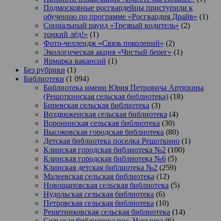
Подмосковные росгвардейцы приступили к
обучению по программе «Росгвардия Драйв»
(1)
Социальный раунд «Трезвый водитель»
(2)
тонкий лёд!»
(1)
Фото-челлендж «Связь поколений»
(2)
Экологическая акция «Чистый берег»
(1)
Ярмарка вакансий
(1)
Без рубрики
(1)
Библиотеки
(1 094)
Библиотека имени Юрия Петровича Артюхина
(Решоткинская сельская библиотека)
(18)
Биревская сельская библиотека
(3)
Воздвиженская сельская библиотека
(4)
Воронинская сельская библиотека
(30)
Высоковская городская библиотека
(80)
Детская библиотека поселка Решоткино
(1)
Клинская городская библиотека №2
(100)
Клинская городская библиотека №6
(5)
Клинская детская библиотека №2
(259)
Малеевская сельская библиотека
(12)
Новощаповская сельская библиотека
(5)
Нудольская сельская библиотека
(6)
Петровская сельская библиотека
(10)
Решетниковская сельская библиотека
(14)
Сельская библиотека пос. Нарынка
(6)