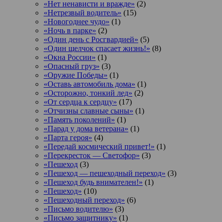
«Нет ненависти и вражде»
(2)
«Нетрезвый водитель»
(15)
«Новогоднее чудо»
(1)
«Ночь в парке»
(2)
«Один день с Росгвардией»
(5)
«Один щелчок спасает жизнь!»
(8)
«Окна России»
(1)
«Опасный груз»
(3)
«Оружие Победы»
(1)
«Оставь автомобиль дома»
(1)
«Осторожно, тонкий лед»
(2)
«От сердца к сердцу»
(17)
«Отчизны славные сыны»
(1)
«Память поколений»
(1)
«Парад у дома ветерана»
(1)
«Парта героя»
(4)
«Передай космический привет!»
(1)
«Перекресток — Светофор»
(3)
«Пешеход
(3)
«Пешеход — пешеходный переход»
(3)
«Пешеход будь внимателен!»
(1)
«Пешеход»
(10)
«Пешеходный переход»
(6)
«Письмо водителю»
(3)
«Письмо защитнику»
(1)