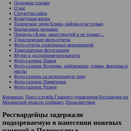
Полезные ссылки
О нас
Структура сайта
Культурная жизнь
Творческие люди Клина, района и не только
Братья наши меньшие
Природа г.Клин, окрестностей и не только…
Туристические фото-отчеты
Фото-отчеты спортивных мероприятий
Транспортные фотогалереи
Музеи и достопримечательности
Фото-галерея: Парки
Фото-галерея: Водоемы, набережные, пляжи, фонтаны и
мосты
Фото-галереи на религиозную тему
Фото-галерея: Памятники
Фото-галерея: Разное
Криминал
,
Пресс-служба Главного управления Росгвардии по
Московской области сообщает
,
Происшествия
Росгвардейцы задержали
подозреваемую в нанесении ножевых
ранений в Подмосковье