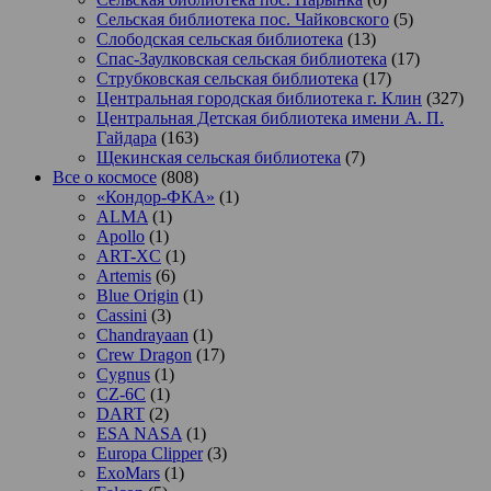
Сельская библиотека пос. Чайковского
(5)
Слободская сельская библиотека
(13)
Спас-Заулковская сельская библиотека
(17)
Струбковская сельская библиотека
(17)
Центральная городская библиотека г. Клин
(327)
Центральная Детская библиотека имени А. П.
Гайдара
(163)
Щекинская сельская библиотека
(7)
Все о космосе
(808)
«Кондор-ФКА»
(1)
ALMA
(1)
Apollo
(1)
ART-XC
(1)
Artemis
(6)
Blue Origin
(1)
Cassini
(3)
Chandrayaan
(1)
Crew Dragon
(17)
Cygnus
(1)
CZ-6C
(1)
DART
(2)
ESA NASA
(1)
Europa Clipper
(3)
ExoMars
(1)