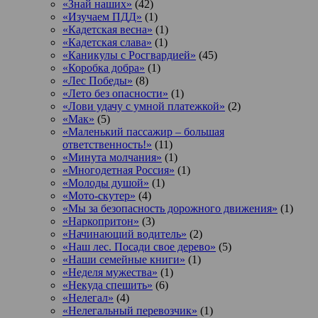
«Знай наших»
(42)
«Изучаем ПДД»
(1)
«Кадетская весна»
(1)
«Кадетская слава»
(1)
«Каникулы с Росгвардией»
(45)
«Коробка добра»
(1)
«Лес Победы»
(8)
«Лето без опасности»
(1)
«Лови удачу с умной платежкой»
(2)
«Мак»
(5)
«Маленький пассажир – большая
ответственность!»
(11)
«Минута молчания»
(1)
«Многодетная Россия»
(1)
«Молоды душой»
(1)
«Мото-скутер»
(4)
«Мы за безопасность дорожного движения»
(1)
«Наркопритон»
(3)
«Начинающий водитель»
(2)
«Наш лес. Посади свое дерево»
(5)
«Наши семейные книги»
(1)
«Неделя мужества»
(1)
«Некуда спешить»
(6)
«Нелегал»
(4)
«Нелегальный перевозчик»
(1)