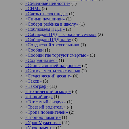
«Семейные ценности»
(1)
«СИМ»
(2)
«Слезь с велосипеда»
(1)
«Сними наушники»
(1)
«Собери ребёнка в школу»
(1)
«Соблюдаем ПДД!»
(2)
«Соблюдай ПДД – Сохрани семью»
(2)
«Соблюдаю ПДД на 5»
(3)
«Солдатский треугольник»
(1)
«Сообщи
(1)
«Сообщи где торгуют смертью»
(3)
«Сохраним лес»
(1)
«Стань заметней на дороге»
(2)
«Стимул мечты это сам ты»
(1)
«Студенческий десант»
(4)
«Такси»
(5)
«Тахограф»
(11)
«Технический осмотр»
(6)
«Тонкий лед»
(1)
«Тот самый физрук»
(1)
«Трезвый водитель»
(4)
«Тропа победителей»
(2)
«Тропою памяти»
(1)
«Урок Мужества»
(51)
«Урок памяти»
(1)