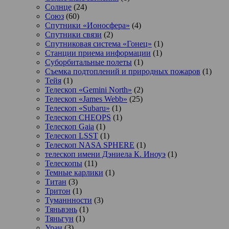
Солнце
(24)
Союз
(60)
Спутники «Ионосфера»
(4)
Спутники связи
(2)
Спутниковая система «Гонец»
(1)
Станции приема информации
(1)
Суборбитальные полеты
(1)
Съемка подтоплений и природных пожаров
(1)
Тейя
(1)
Телескоп «Gemini North»
(2)
Телескоп «James Webb»
(25)
Телескоп «Subaru»
(1)
Телескоп CHEOPS
(1)
Телескоп Gaia
(1)
Телескоп LSST
(1)
Телескоп NASA SPHERE
(1)
телескоп имени Дэниела К. Иноуэ
(1)
Телескопы
(11)
Темные карлики
(1)
Титан
(3)
Тритон
(1)
Туманнности
(3)
Тяньвэнь
(1)
Тяньгун
(1)
Уран
(3)