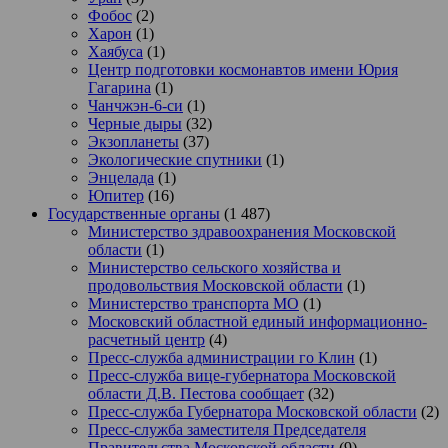
Фобос
(2)
Харон
(1)
Хаябуса
(1)
Центр подготовки космонавтов имени Юрия
Гагарина
(1)
Чанчжэн-6-си
(1)
Черные дыры
(32)
Экзопланеты
(37)
Экологические спутники
(1)
Энцелада
(1)
Юпитер
(16)
Государственные органы
(1 487)
Министерство здравоохранения Московской
области
(1)
Министерство сельского хозяйства и
продовольствия Московской области
(1)
Министерство транспорта МО
(1)
Московский областной единый информационно-
расчетный центр
(4)
Пресс-служба администрации го Клин
(1)
Пресс-служба вице-губернатора Московской
области Д.В. Пестова сообщает
(32)
Пресс-служба Губернатора Московской области
(2)
Пресс-служба заместителя Председателя
Правительства Московской области
(9)