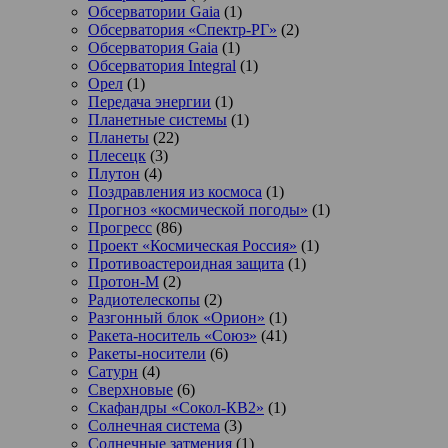
Обсерватории Gaia
(1)
Обсерватория «Спектр-РГ»
(2)
Обсерватория Gaia
(1)
Обсерватория Integral
(1)
Орел
(1)
Передача энергии
(1)
Планетные системы
(1)
Планеты
(22)
Плесецк
(3)
Плутон
(4)
Поздравления из космоса
(1)
Прогноз «космической погоды»
(1)
Прогресс
(86)
Проект «Космическая Россия»
(1)
Противоастероидная защита
(1)
Протон-М
(2)
Радиотелескопы
(2)
Разгонный блок «Орион»
(1)
Ракета-носитель «Союз»
(41)
Ракеты-носители
(6)
Сатурн
(4)
Сверхновые
(6)
Скафандры «Сокол-КВ2»
(1)
Солнечная система
(3)
Солнечные затмения
(1)