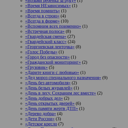
«Возьми ребенка за руку»
(1)
«Время НЕзависимых»
(1)
«Время помнить»
(1)
«Всегда в строю»
(4)
«Всегда в форме»
(10)
«Вспомним всех поименно»
(1)
«Встречная полоса»
(8)
«Гвардейская смена»
(27)
«Гвардейский класс»
(24)
«Георгиевская ленточка»
(8)
«Голос Победы»
(1)
«Город без опасности»
(1)
«Гражданский мониторинг»
(2)
«Грузовик»
(5)
«Дарите книги с любовью»
(1)
«Дед мороз специального назначения»
(9)
«День без автомобиля»
(2)
«День белых журавлей»
(1)
«День в лесу. Сохраним лес вместе»
(2)
«День добрых дел»
(2)
«День открытых дверей»
(6)
«День памяти жертв ДТП»
(1)
«Дерево добра»
(4)
«Дети России»
(3)
«Детское кресло
(7)