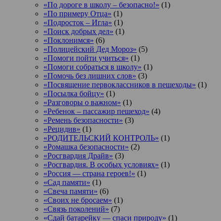
«По дороге в школу – безопасно!»
(1)
«По примеру Отца»
(1)
«Подросток ‒ Игла»
(1)
«Поиск добрых дел»
(1)
«Поклонимся»
(6)
«Полицейский Дед Мороз»
(5)
«Помоги пойти учиться»
(1)
«Помоги собраться в школу»
(1)
«Помочь без лишних слов»
(3)
«Посвящение первоклассников в пешеходы»
(1)
«Посылка бойцу»
(1)
«Разговоры о важном»
(1)
«Ребенок – пассажир пешеход»
(4)
«Ремень безопасности»
(3)
«Рецидив»
(1)
«РОДИТЕЛЬСКИЙ КОНТРОЛЬ»
(1)
«Ромашка безопасности»
(2)
«Росгвардия Драйв»
(3)
«Росгвардия. В особых условиях»
(1)
«Россия — страна героев!»
(1)
«Сад памяти»
(1)
«Свеча памяти»
(6)
«Своих не бросаем»
(1)
«Связь поколений»
(7)
«Сдай батарейку — спаси природу»
(1)