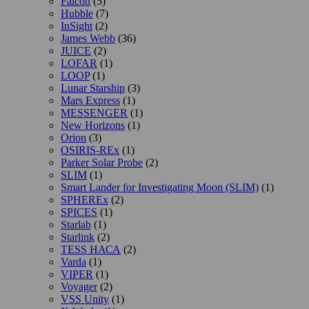
Falcon
(5)
Hubble
(7)
InSight
(2)
James Webb
(36)
JUICE
(2)
LOFAR
(1)
LOOP
(1)
Lunar Starship
(3)
Mars Express
(1)
MESSENGER
(1)
New Horizons
(1)
Orion
(3)
OSIRIS-REx
(1)
Parker Solar Probe
(2)
SLIM
(1)
Smart Lander for Investigating Moon (SLIM)
(1)
SPHEREx
(2)
SPICES
(1)
Starlab
(1)
Starlink
(2)
TESS НАСА
(2)
Varda
(1)
VIPER
(1)
Voyager
(2)
VSS Unity
(1)