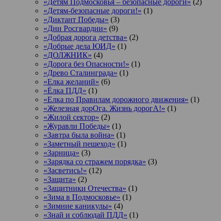
«Детям Подмосковья – безопасные дороги»
(2)
«Детям-безопасные дороги!»
(1)
«Диктант Победы»
(3)
«Дни Росгвардии»
(9)
«Добрая дорога детства»
(2)
«Добрые дела ЮИД»
(1)
«ДОЛЖНИК»
(4)
«Дорога без Опасности!»
(1)
«Древо Сталинграда»
(1)
«Елка желаний»
(6)
«Ёлка ПДД»
(1)
«Елка по Правилам дорожного движения»
(1)
«Железная дорОга. Жизнь дорогА!»
(1)
«Жилой сектор»
(2)
«Журавли Победы»
(1)
«Завтра была война»
(1)
«Заметный пешеход»
(1)
«Зарница»
(3)
«Зарядка со стражем порядка»
(3)
«Засветись!»
(12)
«Защита»
(2)
«Защитники Отечества»
(1)
«Зима в Подмосковье»
(1)
«Зимние каникулы»
(4)
«Знай и соблюдай ПДД»
(1)