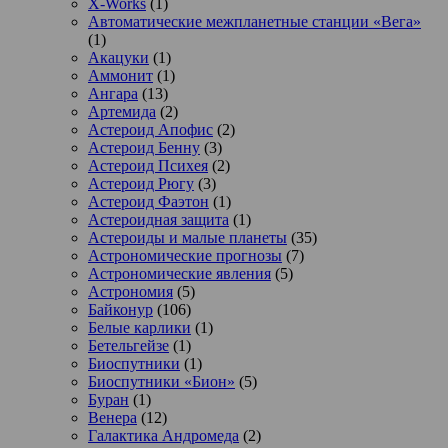
X-Works
(1)
Автоматические межпланетные станции «Вега»
(1)
Акацуки
(1)
Аммонит
(1)
Ангара
(13)
Артемида
(2)
Астероид Апофис
(2)
Астероид Бенну
(3)
Астероид Психея
(2)
Астероид Рюгу
(3)
Астероид Фаэтон
(1)
Астероидная защита
(1)
Астероиды и малые планеты
(35)
Астрономические прогнозы
(7)
Астрономические явления
(5)
Астрономия
(5)
Байконур
(106)
Белые карлики
(1)
Бетельгейзе
(1)
Биоспутники
(1)
Биоспутники «Бион»
(5)
Буран
(1)
Венера
(12)
Галактика Андромеда
(2)