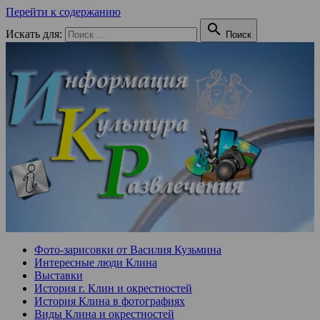
Перейти к содержанию

Искать для:
Поиск
Фото-зарисовки от Василия Кузьмина
Интересные люди Клина
Выставки
История г. Клин и окрестностей
История Клина в фотографиях
Виды Клина и окрестностей