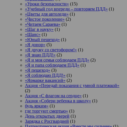
«Уроки безопасности»
(15)
«Учебный год впереди – повторяем ПДД»
(1)
«Цветы для автоледи»
(1)
«Чистое поколение»
(2)
«Читаем Сараева»
(1)
«Шаг в науку»
(1)
«Шанс»
(1)
«Юный пешеход»
(1)
«Я донор»
(5)
«Я дружу со светофором!»
(1)
«Я знаю ПДД!»
(2)
«Я и моя семья соблюдаем ПДД»
(2)
«Я и папа соблюдаем ПДД»
(1)
«Я пешеход»
(3)
«Я соблюдаю ПДД!»
(1)
«Ярмарке вакансий»
(2)
Акция «Передай показания с умной платежкой»
(2)
Акция «С флагом на сердце»
(1)
Акция «Собери ребенка в школу»
(1)
будь ярким»
(1)
где торгуют смертью»
(1)
День открытых дверей
(1)
Зарядка с Росгвардией
(1)
Патриотическая акция «Вместе мы сильнее»
(1)