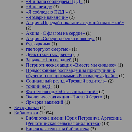
«Я и папа соблюдаем ПДД»
(1)
«Я пешеход»
(3)
«Я соблюдаю ПДД!»
(1)
«Ярмарке вакансий»
(2)
Акция «Передай показания с умной платежкой»
(2)
Акция «С флагом на сердце»
(1)
Акция «Собери ребенка в школу»
(1)
будь ярким»
(1)
где торгуют смертью»
(1)
День открытых дверей
(1)
Зарядка с Росгвардией
(1)
Патриотическая акция «Вместе мы сильнее»
(1)
Подмосковные росгвардейцы приступили к
обучению по программе «Росгвардия Драйв»
(1)
Социальный раунд «Трезвый водитель»
(2)
тонкий лёд!»
(1)
Фото-челлендж «Связь поколений»
(2)
Экологическая акция «Чистый берег»
(1)
Ярмарка вакансий
(1)
Без рубрики
(1)
Библиотеки
(1 094)
Библиотека имени Юрия Петровича Артюхина
(Решоткинская сельская библиотека)
(18)
Биревская сельская библиотека
(3)