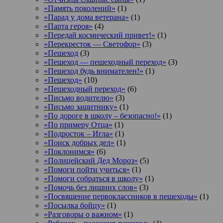
«Память поколений»
(1)
«Парад у дома ветерана»
(1)
«Парта героя»
(4)
«Передай космический привет!»
(1)
«Перекресток — Светофор»
(3)
«Пешеход
(3)
«Пешеход — пешеходный переход»
(3)
«Пешеход будь внимателен!»
(1)
«Пешеход»
(10)
«Пешеходный переход»
(6)
«Письмо водителю»
(3)
«Письмо защитнику»
(1)
«По дороге в школу – безопасно!»
(1)
«По примеру Отца»
(1)
«Подросток ‒ Игла»
(1)
«Поиск добрых дел»
(1)
«Поклонимся»
(6)
«Полицейский Дед Мороз»
(5)
«Помоги пойти учиться»
(1)
«Помоги собраться в школу»
(1)
«Помочь без лишних слов»
(3)
«Посвящение первоклассников в пешеходы»
(1)
«Посылка бойцу»
(1)
«Разговоры о важном»
(1)