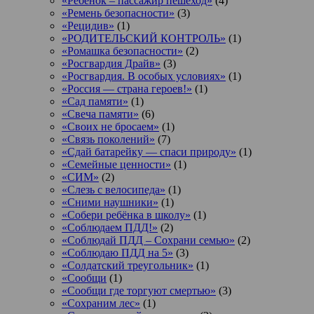
«Ребенок – пассажир пешеход»
(4)
«Ремень безопасности»
(3)
«Рецидив»
(1)
«РОДИТЕЛЬСКИЙ КОНТРОЛЬ»
(1)
«Ромашка безопасности»
(2)
«Росгвардия Драйв»
(3)
«Росгвардия. В особых условиях»
(1)
«Россия — страна героев!»
(1)
«Сад памяти»
(1)
«Свеча памяти»
(6)
«Своих не бросаем»
(1)
«Связь поколений»
(7)
«Сдай батарейку — спаси природу»
(1)
«Семейные ценности»
(1)
«СИМ»
(2)
«Слезь с велосипеда»
(1)
«Сними наушники»
(1)
«Собери ребёнка в школу»
(1)
«Соблюдаем ПДД!»
(2)
«Соблюдай ПДД – Сохрани семью»
(2)
«Соблюдаю ПДД на 5»
(3)
«Солдатский треугольник»
(1)
«Сообщи
(1)
«Сообщи где торгуют смертью»
(3)
«Сохраним лес»
(1)