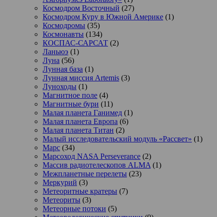
Космодром Восточный
(27)
Космодром Куру в Южной Америке
(1)
Космодромы
(35)
Космонавты
(134)
КОСПАС-САРСАТ
(2)
Ланьюэ
(1)
Луна
(56)
Лунная база
(1)
Лунная миссия Artemis
(3)
Луноходы
(1)
Магнитное поле
(4)
Магнитные бури
(11)
Малая планета Ганимед
(1)
Малая планета Европа
(6)
Малая планета Титан
(2)
Малый исследовательский модуль «Рассвет»
(1)
Марс
(34)
Марсоход NASA Perseverance
(2)
Массив радиотелескопов ALMA
(1)
Межпланетные перелеты
(23)
Меркурий
(3)
Метеоритные кратеры
(7)
Метеориты
(3)
Метеорные потоки
(5)