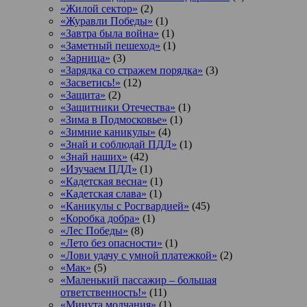
«Жилой сектор»
(2)
«Журавли Победы»
(1)
«Завтра была война»
(1)
«Заметный пешеход»
(1)
«Зарница»
(3)
«Зарядка со стражем порядка»
(3)
«Засветись!»
(12)
«Защита»
(2)
«Защитники Отечества»
(1)
«Зима в Подмосковье»
(1)
«Зимние каникулы»
(4)
«Знай и соблюдай ПДД»
(1)
«Знай наших»
(42)
«Изучаем ПДД»
(1)
«Кадетская весна»
(1)
«Кадетская слава»
(1)
«Каникулы с Росгвардией»
(45)
«Коробка добра»
(1)
«Лес Победы»
(8)
«Лето без опасности»
(1)
«Лови удачу с умной платежкой»
(2)
«Мак»
(5)
«Маленький пассажир – большая
ответственность!»
(11)
«Минута молчания»
(1)