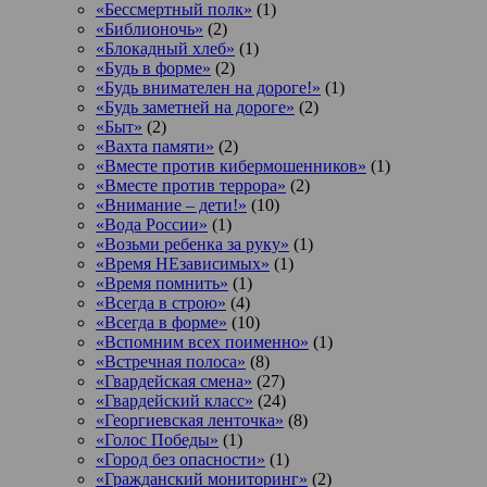
«Бессмертный полк»
(1)
«Библионочь»
(2)
«Блокадный хлеб»
(1)
«Будь в форме»
(2)
«Будь внимателен на дороге!»
(1)
«Будь заметней на дороге»
(2)
«Быт»
(2)
«Вахта памяти»
(2)
«Вместе против кибермошенников»
(1)
«Вместе против террора»
(2)
«Внимание – дети!»
(10)
«Вода России»
(1)
«Возьми ребенка за руку»
(1)
«Время НЕзависимых»
(1)
«Время помнить»
(1)
«Всегда в строю»
(4)
«Всегда в форме»
(10)
«Вспомним всех поименно»
(1)
«Встречная полоса»
(8)
«Гвардейская смена»
(27)
«Гвардейский класс»
(24)
«Георгиевская ленточка»
(8)
«Голос Победы»
(1)
«Город без опасности»
(1)
«Гражданский мониторинг»
(2)